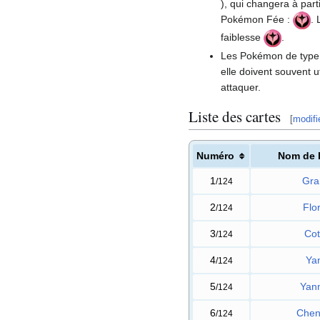
), qui changera à part
Pokémon Fée
:
.
faiblesse
.
Les Pokémon de type
elle doivent souvent u
attaquer.
Liste des cartes
[
modifi
Numéro
Nom de 
1
Gra
/124
2
Flo
/124
3
Cot
/124
4
Ya
/124
5
Yan
/124
6
Chen
/124