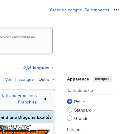
Créer un compte
Se connecter
Outils p
i de votre compréhension !
6 langues
Apparence
masquer
r
Voir l’historique
Outils
Taille du texte
r & Blanc Frontières
►
Petite
Franchies
Standard
r & Blanc Dragons Exaltés
Grande
Largeur