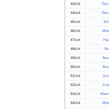
43
Élec
/124
44
Élec
/124
45
Em
/124
46
Me
/124
47
Pap
/124
48
Mu
/124
49
Bau
/124
50
Bau
/124
51
Gro
/124
52
Cry
/124
53
Miam
/124
54
Mia
/124