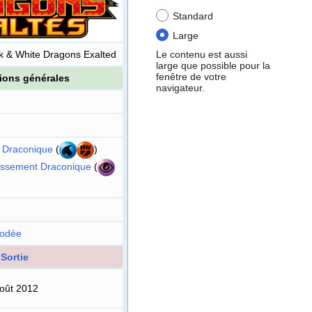
Standard
Large
Le contenu est aussi
k & White Dragons Exalted
large que possible pour la
fenêtre de votre
ions générales
navigateur.
 Draconique
(
)
issement Draconique
(
)
odée
Sortie
oût 2012