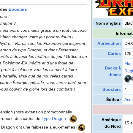
 des
Boosters
onné
!
Nom anglais
Blac
 maître
?
 est entre vos mains grâce à un tout nouveau
Informat
it bien changer votre jeu pour toujours
!
hydre... Rares sont les Pokémon qui inspirent
Abréviation
DRX
émon de type Dragon, et dans l'extension
Cartes
128
t prêts à devenir les maîtres du jeu
! Grâce à un
de Pokémon-
EX
inédits et d'une foule de
Élan
Decks à
êts à s'élancer vers les cieux et à faire
Rug
thème
 bataille, ainsi que de nouvelles cartes
 cartes Énergie spéciale, vous serez paré pour
 vous couvrir de gloire lors des combats
!
Boosters
4
Éditeur
Asm
extension (hors extension promotionnelle
:
 propose des cartes de
Type Dragon
:
Amérique
15 a
du Nord
Dragon ont une faiblesse à eux-mêmes (