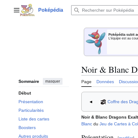
Aller
au
Poképédia
Menu principal
contenu
Poképédia subit a
L'équipe est au cou
Noir & Blanc D
Sommaire
masquer
Page
Données
Discussio
Début
◄
Coffre des Dra
Présentation
Particularités
Noir & Blanc Dragons Exal
Liste des cartes
Blanc
du
Jeu de Cartes à Col
Boosters
Présentation
Autres produits