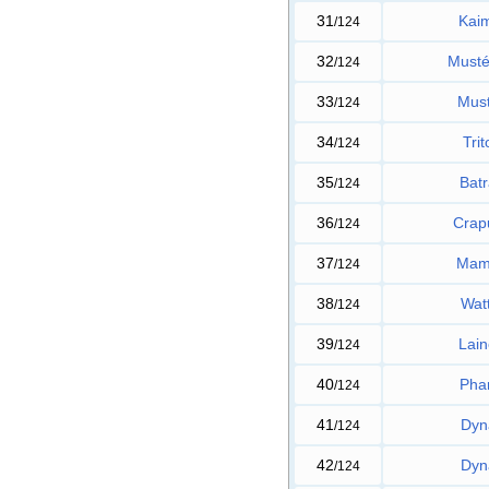
31
Kai
/124
32
Must
/124
33
Must
/124
34
Tri
/124
35
Bat
/124
36
Crap
/124
37
Mam
/124
38
Wat
/124
39
Lain
/124
40
Pha
/124
41
Dyn
/124
42
Dyn
/124