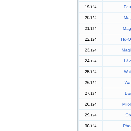
19
Feu
/124
20
Ma
/124
21
Mag
/124
22
Ho-O
/124
23
Magi
/124
24
Lév
/124
25
Wai
/124
26
Wai
/124
27
Ba
/124
28
Milo
/124
29
Ob
/124
30
Pho
/124