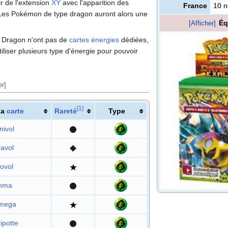
ir de l'extension
XY
avec l'apparition des
France
10 
 Les Pokémon de type dragon auront alors une
Éq
[Afficher]
 Dragon n'ont pas de
cartes énergies
dédiées,
tiliser plusieurs type d'énergie pour pouvoir
er
]
[
1
]
la
carte
Rareté
Type
nivol
ravol
ovol
nma
mega
ipotte