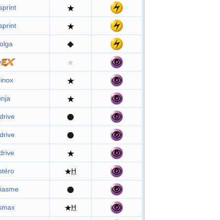
sprint
sprint
olga
w
inox
nja
drive
drive
drive
ptéro
H
iasme
smax
H