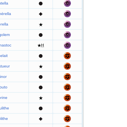
tella
érella
rella
golem
mastoc
H
elait
tueur
inor
buto
rine
lithe
lithe