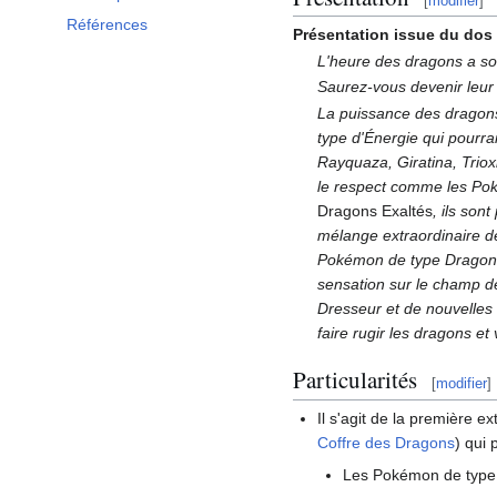
[
modifier
]
Références
Présentation issue du dos
L'heure des dragons a s
Saurez-vous devenir leur
La puissance des dragons
type d'Énergie qui pourra
Rayquaza, Giratina, Triox
le respect comme les Pok
Dragons Exaltés
, ils son
mélange extraordinaire 
Pokémon de type Dragon pr
sensation sur le champ de
Dresseur et de nouvelles
faire rugir les dragons et
Particularités
[
modifier
]
Il s'agit de la première 
Coffre des Dragons
) qui
Les Pokémon de type 