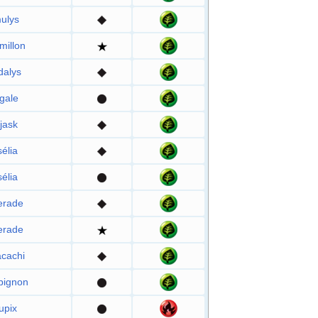
ulys
millon
dalys
gale
jask
élia
élia
erade
erade
cachi
pignon
upix