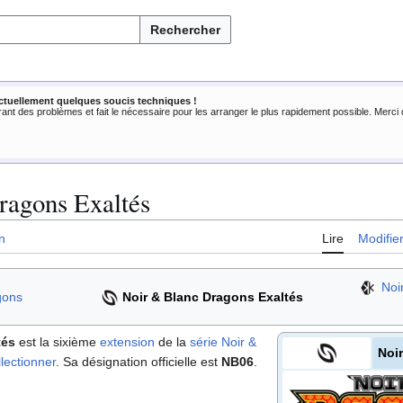
Rechercher
ctuellement quelques soucis techniques !
rant des problèmes et fait le nécessaire pour les arranger le plus rapidement possible. Merc
ragons Exaltés
n
Lire
Modifie
Noi
gons
Noir & Blanc Dragons Exaltés
tés
est la sixième
extension
de la
série Noir &
Noi
lectionner
. Sa désignation officielle est
NB06
.