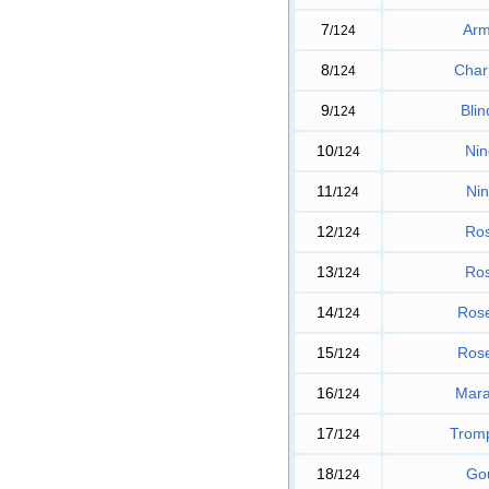
7
Arm
/124
8
Char
/124
9
Blin
/124
10
Nin
/124
11
Nin
/124
12
Ros
/124
13
Ros
/124
14
Ros
/124
15
Ros
/124
16
Mara
/124
17
Trom
/124
18
Go
/124