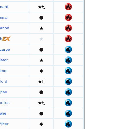
nard
H
gmar
anon
h
carpe
iator
lmer
lord
H
rpau
bellus
H
alie
gleur