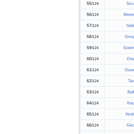
55
Scru
/124
56
Mesm
/124
57
Sidé
/124
58
Grin
/124
59
Gole
/124
60
Oss
/124
61
Ossa
/124
62
Tar
/124
63
Bal
/124
64
Kao
/124
65
Nodu
/124
66
Géo
/124