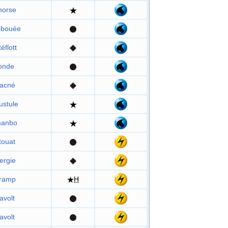
morse
ébouée
éflott
tonde
racné
ustule
anbo
touat
ergie
ramp
H
avolt
avolt