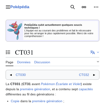
Aller
au
Poképédia
Menu principal
Rechercher
Apparence
Outil
contenu
Poképédia subit actuellement quelques soucis
techniques !
L'équipe est au courant des problèmes et fait le nécessaire
pour les arranger le plus rapidement possible. Merci de votre
compréhension !
CT031
Basculer la table des matières
Page
Données
Discussion
◄
CT030
CT032
►
La
CT031
(
CT31
avant
Pokémon Écarlate
et
Violet
) existe
depuis la
première génération
, et a contenu sept
capacités
différentes au fil des générations
:
Copie
dans la
première génération
;