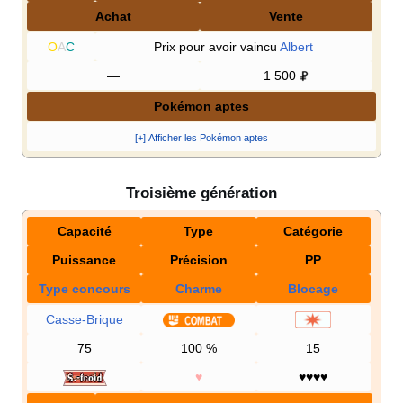
Achat
Vente
O
A
C
Prix pour avoir vaincu
Albert
—
1 500
Pokémon aptes
[+] Afficher les Pokémon aptes
Troisième génération
Capacité
Type
Catégorie
Puissance
Précision
PP
Type concours
Charme
Blocage
Casse-Brique
75
100
%
15
♥
♥♥♥♥