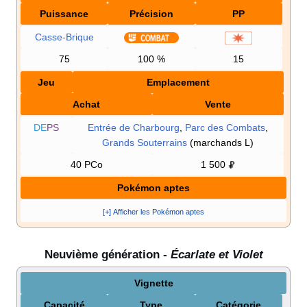
Puissance
Précision
PP
Casse-Brique
75
100
%
15
Jeu
Emplacement
Achat
Vente
DE
PS
Entrée de Charbourg
,
Parc des Combats
,
Grands Souterrains
(marchands L)
40 PCo
1 500
Pokémon aptes
[+] Afficher les Pokémon aptes
Neuvième génération -
Écarlate et Violet
Vignette
Capacité
Type
Catégorie