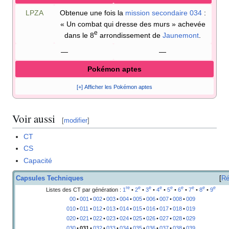
LPZA
Obtenue une fois la
mission secondaire 034
:
«
Un combat qui dresse des murs
» achevée
e
dans le 8
arrondissement de
Jaunemont
.
—
—
Pokémon aptes
[+] Afficher les Pokémon aptes
Voir aussi
[
modifier
]
CT
CS
Capacité
Capsules Techniques
Ré
re
e
e
e
e
e
e
e
e
Listes des CT par génération
:
1
•
2
•
3
•
4
•
5
•
6
•
7
•
8
•
9
00
•
001
•
002
•
003
•
004
•
005
•
006
•
007
•
008
•
009
010
•
011
•
012
•
013
•
014
•
015
•
016
•
017
•
018
•
019
020
•
021
•
022
•
023
•
024
•
025
•
026
•
027
•
028
•
029
030
•
031
•
032
•
033
•
034
•
035
•
036
•
037
•
038
•
039