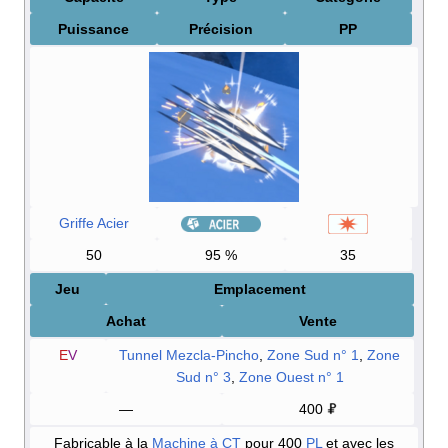
Puissance
Précision
PP
Griffe Acier
50
95
%
35
Jeu
Emplacement
Achat
Vente
E
V
Tunnel Mezcla-Pincho
,
Zone Sud n° 1
,
Zone
Sud n° 3
,
Zone Ouest n° 1
—
400
Fabricable à la
Machine à CT
pour 400
PL
et avec les