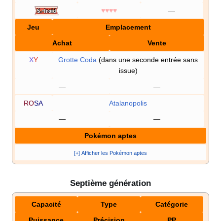
♥♥♥♥
—
Jeu
Emplacement
Achat
Vente
X
Y
Grotte Coda
(dans une seconde entrée sans
issue)
—
—
RO
SA
Atalanopolis
—
—
Pokémon aptes
[+] Afficher les Pokémon aptes
Septième génération
Capacité
Type
Catégorie
Puissance
Précision
PP