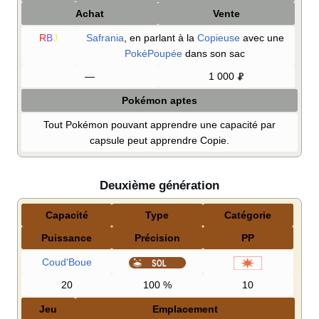
Achat
Vente
R
B
J
Safrania
, en parlant à la
Copieuse
avec une
PokéPoupée
dans son sac
—
1 000
Pokémon aptes
Tout Pokémon pouvant apprendre une capacité par
capsule peut apprendre Copie.
Deuxième génération
Capacité
Type
Catégorie
Puissance
Précision
PP
Coud'Boue
20
100
%
10
Jeu
Emplacement