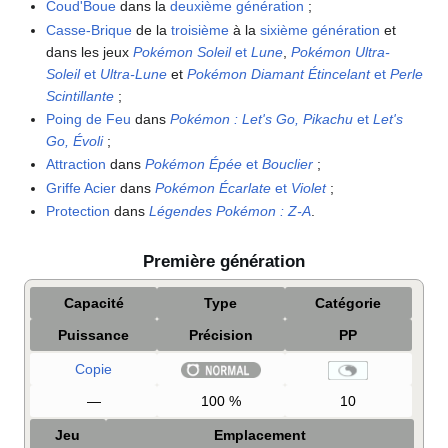
Coud'Boue
dans la
deuxième génération
;
Casse-Brique
de la
troisième
à la
sixième génération
et
dans les jeux
Pokémon Soleil
et
Lune
,
Pokémon Ultra-
Soleil
et
Ultra-Lune
et
Pokémon Diamant Étincelant
et
Perle
Scintillante
;
Poing de Feu
dans
Pokémon
: Let's Go, Pikachu
et
Let's
Go, Évoli
;
Attraction
dans
Pokémon Épée
et
Bouclier
;
Griffe Acier
dans
Pokémon Écarlate
et
Violet
;
Protection
dans
Légendes Pokémon
:
Z-A
.
Première génération
Capacité
Type
Catégorie
Puissance
Précision
PP
Copie
—
100
%
10
Jeu
Emplacement