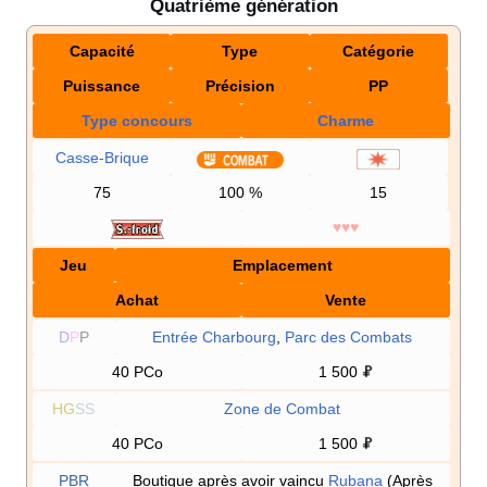
Quatrième génération
Capacité
Type
Catégorie
Puissance
Précision
PP
Type concours
Charme
Casse-Brique
75
100
%
15
♥♥♥
Jeu
Emplacement
Achat
Vente
D
P
P
Entrée Charbourg
,
Parc des Combats
40 PCo
1 500
HG
SS
Zone de Combat
40 PCo
1 500
PBR
Boutique après avoir vaincu
Rubana
(Après