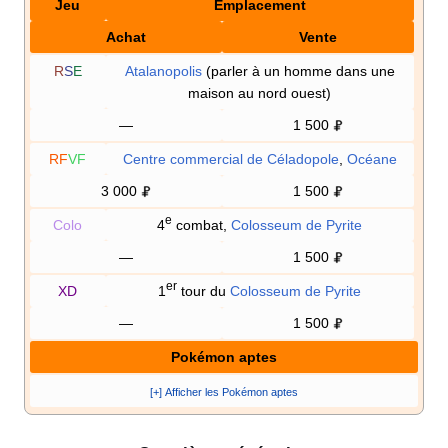
Jeu
Emplacement
Achat
Vente
R
S
E
Atalanopolis
(parler à un homme dans une
maison au nord ouest)
—
1 500
RF
VF
Centre commercial de Céladopole
,
Océane
3 000
1 500
e
Colo
4
combat,
Colosseum de Pyrite
—
1 500
er
XD
1
tour du
Colosseum de Pyrite
—
1 500
Pokémon aptes
[+] Afficher les Pokémon aptes