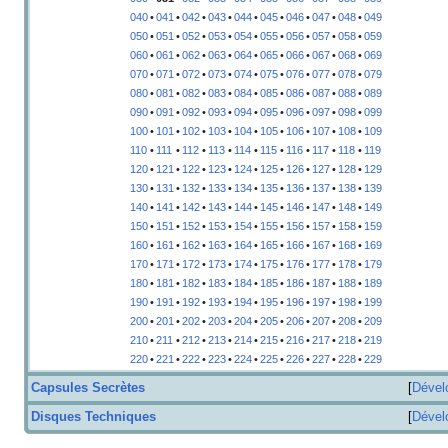
040
•
041
•
042
•
043
•
044
•
045
•
046
•
047
•
048
•
049
050
•
051
•
052
•
053
•
054
•
055
•
056
•
057
•
058
•
059
060
•
061
•
062
•
063
•
064
•
065
•
066
•
067
•
068
•
069
070
•
071
•
072
•
073
•
074
•
075
•
076
•
077
•
078
•
079
080
•
081
•
082
•
083
•
084
•
085
•
086
•
087
•
088
•
089
090
•
091
•
092
•
093
•
094
•
095
•
096
•
097
•
098
•
099
100
•
101
•
102
•
103
•
104
•
105
•
106
•
107
•
108
•
109
110
•
111
•
112
•
113
•
114
•
115
•
116
•
117
•
118
•
119
120
•
121
•
122
•
123
•
124
•
125
•
126
•
127
•
128
•
129
130
•
131
•
132
•
133
•
134
•
135
•
136
•
137
•
138
•
139
140
•
141
•
142
•
143
•
144
•
145
•
146
•
147
•
148
•
149
150
•
151
•
152
•
153
•
154
•
155
•
156
•
157
•
158
•
159
160
•
161
•
162
•
163
•
164
•
165
•
166
•
167
•
168
•
169
170
•
171
•
172
•
173
•
174
•
175
•
176
•
177
•
178
•
179
180
•
181
•
182
•
183
•
184
•
185
•
186
•
187
•
188
•
189
190
•
191
•
192
•
193
•
194
•
195
•
196
•
197
•
198
•
199
200
•
201
•
202
•
203
•
204
•
205
•
206
•
207
•
208
•
209
210
•
211
•
212
•
213
•
214
•
215
•
216
•
217
•
218
•
219
220
•
221
•
222
•
223
•
224
•
225
•
226
•
227
•
228
•
229
Capsules Secrètes
Dével
Disques Techniques
Dével