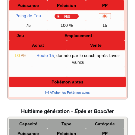
Puissance
Précision
PP
Poing de Feu
75
100
%
15
Jeu
Emplacement
Achat
Vente
LG
PE
Route 15
, donnée par le coach après l'avoir
vaincu
—
—
Pokémon aptes
[+] Afficher les Pokémon aptes
Huitième génération -
Épée et Bouclier
Capacité
Type
Catégorie
Puissance
Précision
PP