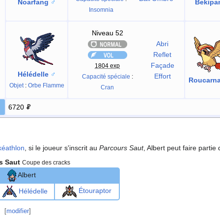
Noarfang
♂
Bekipa
Insomnia
Niveau 52
Abri
Reflet
Façade
1804 exp
Hélédelle
♂
Effort
Capacité spéciale
:
Roucarn
Objet
:
Orbe Flamme
Cran
6720
kéathlon
, si le joueur s'inscrit au
Parcours Saut
, Albert peut faire partie
s Saut
Coupe des cracks
Albert
Étouraptor
Hélédelle
[
modifier
]