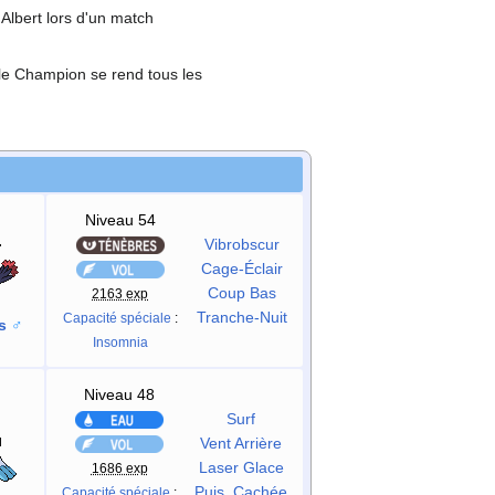
Albert lors d'un match
 le Champion se rend tous les
Niveau 54
Vibrobscur
Cage-Éclair
Coup Bas
2163 exp
Tranche-Nuit
Capacité spéciale
:
s
♂
Insomnia
Niveau 48
Surf
Vent Arrière
Laser Glace
1686 exp
Puis. Cachée
Capacité spéciale
: