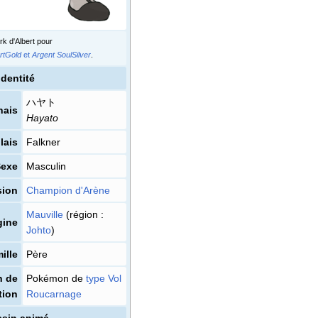
rk d'Albert pour
rtGold
et
Argent SoulSilver
.
Identité
ハヤト
nais
Hayato
lais
Falkner
Sexe
Masculin
sion
Champion d'Arène
Mauville
(région
:
gine
Johto
)
ille
Père
 de
Pokémon de
type
Vol
tion
Roucarnage
sin animé