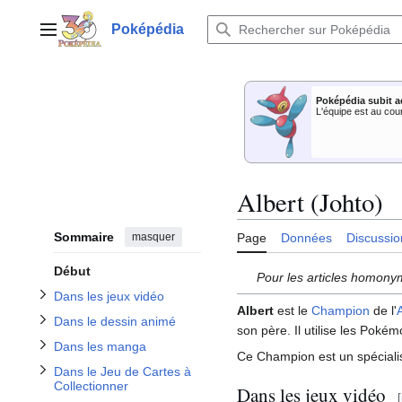
Aller
au
Poképédia
Menu principal
contenu
Afficher / masquer la sous-section Dans le Jeu de Cartes à Collectionner
Afficher / masquer la sous-section Dans les jeux vidéo
Afficher / masquer la sous-section Dans le dessin animé
Poképédia subit a
L'équipe est au cou
Afficher / masquer la sous-section Dans les manga
Albert (Johto)
Sommaire
masquer
Page
Données
Discussio
Début
Pour les articles homony
Dans les jeux vidéo
Albert
est le
Champion
de l'
Dans le dessin animé
son père. Il utilise les Pokém
Dans les manga
Ce Champion est un spéciali
Dans le Jeu de Cartes à
Collectionner
Dans les jeux vidéo
[