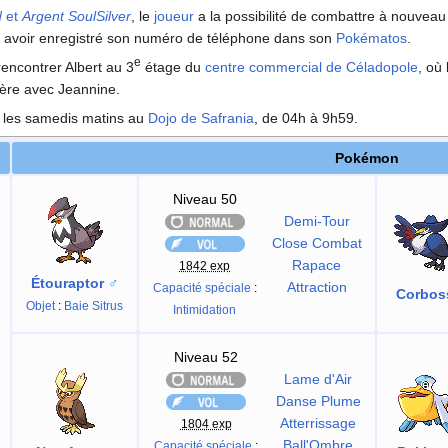
d
et
Argent SoulSilver
, le
joueur
a la possibilité de combattre à nouveau 
le avoir enregistré son numéro de téléphone dans son
Pokématos
.
e
 rencontrer Albert au 3
étage du
centre commercial de Céladopole
, où
père avec Jeannine.
s les samedis matins au
Dojo de Safrania
, de 04h à 9h59.
Pokémon
Niveau 50
Demi-Tour
Close Combat
Rapace
1842 exp
Étouraptor
♂
Attraction
Capacité spéciale
:
Corbos
Objet
:
Baie Sitrus
Intimidation
Niveau 52
Lame d'Air
Danse Plume
Atterrissage
1804 exp
Ball'Ombre
Capacité spéciale
: