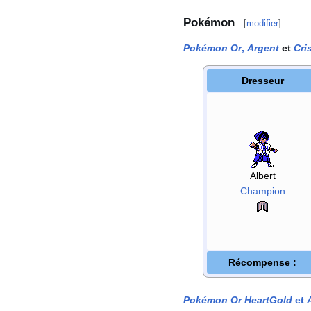
Pokémon
[
modifier
]
Pokémon Or
,
Argent
et
Cri
Dresseur
Albert
Champion
Récompense
:
Pokémon Or HeartGold
et