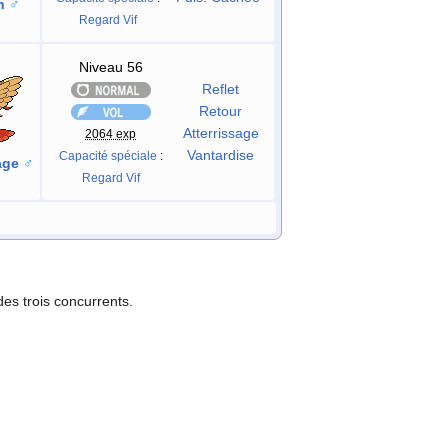
n
♂
Regard Vif
Niveau 56
Reflet
Retour
Atterrissage
2064 exp
Vantardise
Capacité spéciale
:
age
♂
Regard Vif
 des trois concurrents.