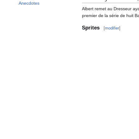
Anecdotes
Albert remet au Dresseur aya
premier de la série de huit B
Sprites
[
modifier
]