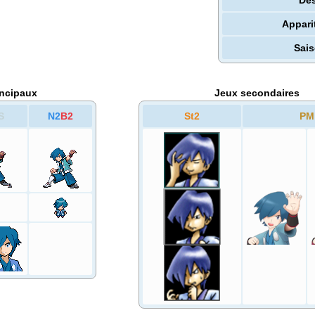
Appari
Sai
incipaux
Jeux secondaires
S
N2
B2
St2
PM