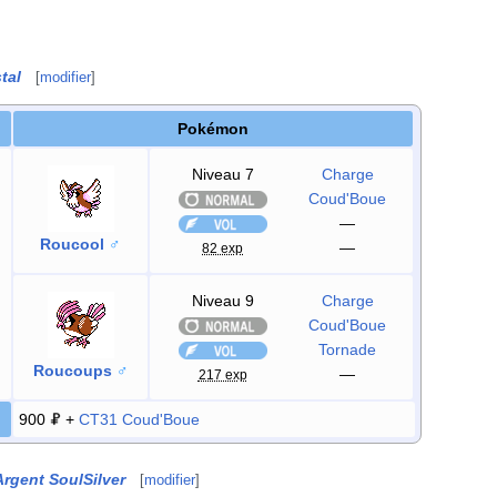
stal
[
modifier
]
Pokémon
Niveau 7
Charge
Coud'Boue
—
Roucool
♂
—
82 exp
Niveau 9
Charge
Coud'Boue
Tornade
Roucoups
♂
—
217 exp
900
+
CT31
Coud'Boue
Argent SoulSilver
[
modifier
]