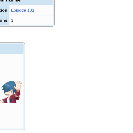
tion
Épisode 131
sons
3