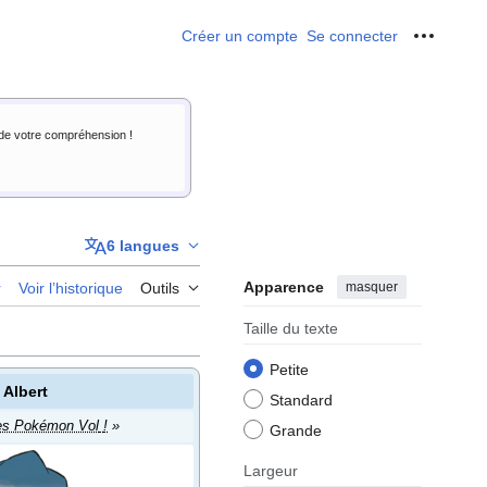
Créer un compte
Se connecter
Outils p
i de votre compréhension !
6 langues
Apparence
masquer
r
Voir l’historique
Outils
Taille du texte
Petite
Albert
Standard
es Pokémon Vol
!
»
Grande
Largeur