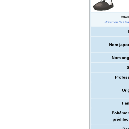
Artwo
Pokémon Or Hea
Nom japo
Nom ang
Profes
Ori
Fam
Pokémon
prédilec
Des