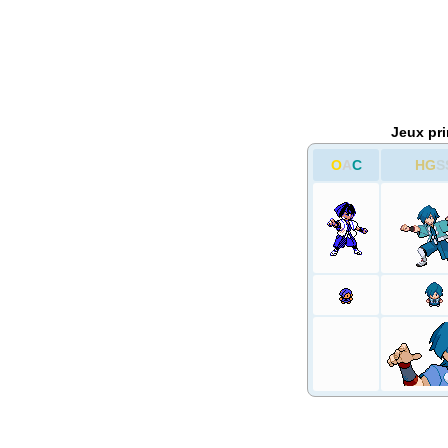
Jeux pr
O
A
C
HG
S