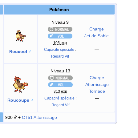
Pokémon
Niveau 9
Charge
Jet de Sable
—
105 exp
—
Capacité spéciale
:
Roucool
♂
Regard Vif
Niveau 13
Charge
Atterrissage
Tornade
313 exp
—
Capacité spéciale
:
Roucoups
♂
Regard Vif
900
+
CT51
Atterrissage