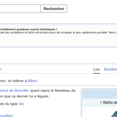
Rechercher
ctuellement quelques soucis techniques !
rant des problèmes et fait le nécessaire pour les arranger le plus rapidement possible. Merc
n
Lire
Modifie
mes, se référer à
Albert
.
Arène de Mauville
, ayant repris le flambeau de
on que ce dernier lui a légués.
«
Maître d
ste du type
Vol
.
modifier
]