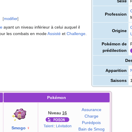
Sexe
Profession
[
modifier
]
de
ayant un niveau inférieur à celui auquel il
Origine
our les combats en mode
Assisté
et
Challenge
.
Pokémon de
prédilection
Des
Apparition
Saisons
Pokémon
Assurance
Niveau
16
Charge
Purédpois
Talent
:
Lévitation
Smogo
♀
Bain de Smog