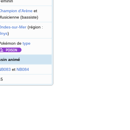
Féminin
Champion d'Arène
et
Musicienne (bassiste)
Ondes-sur-Mer
(région
:
Unys
)
Pokémon de
type
sin animé
NB083
et
NB084
15