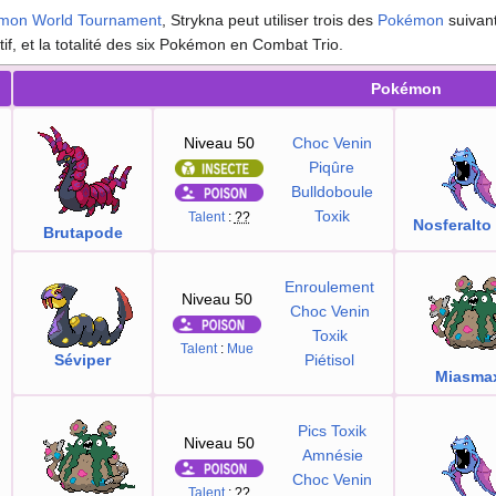
mon World Tournament
, Strykna peut utiliser trois des
Pokémon
suivan
f, et la totalité des six Pokémon en Combat Trio.
Pokémon
Niveau 50
Choc Venin
Piqûre
Bulldoboule
Toxik
Talent
:
??
Nosferalto
Brutapode
Enroulement
Niveau 50
Choc Venin
Toxik
Talent
:
Mue
Séviper
Piétisol
Miasma
Pics Toxik
Niveau 50
Amnésie
Choc Venin
Talent
:
??