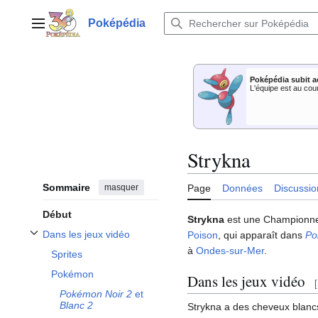
Aller
au
Poképédia
Menu principal
contenu
Poképédia subit a
L'équipe est au cou
Strykna
Sommaire
masquer
Page
Données
Discussio
Début
Strykna
est une Championne 
Dans les jeux vidéo
Poison
, qui apparaît dans
Po
Afficher / masquer la sous-section Dans les jeux vidéo
à
Ondes-sur-Mer
.
Sprites
Pokémon
Dans les jeux vidéo
[
Pokémon Noir 2
et
Blanc 2
Strykna a des cheveux blancs