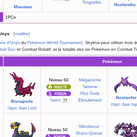
Torgnoles
Nosferalto
Miasmax
1PCo
'Unys
[
modifier
]
ons d'Unys
du
Pokémon World Tournament
, Strykna peut utiliser trois 
bat Duo
et Combat Rotatif, et la totalité des six Pokémon en Combat Tr
Pokémon
Niveau 50
Mégacorne
Séisme
Pics Toxik
Nostenfer
Éboulement
Talent
:
??
Brutapode
Objet
:
Baie Ya
Objet
:
Baie Lichii
Vibrobscur
Niveau 50
Draco-Queue