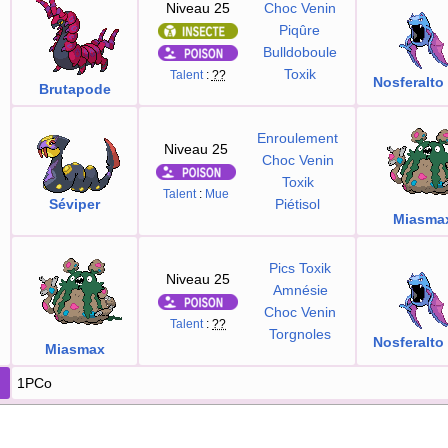
Niveau 25
Choc Venin
Piqûre
Bulldoboule
Toxik
Talent
:
??
Nosferalto
Brutapode
Enroulement
Niveau 25
Choc Venin
Toxik
Talent
:
Mue
Séviper
Piétisol
Miasma
Pics Toxik
Niveau 25
Amnésie
Choc Venin
Talent
:
??
Torgnoles
Nosferalto
Miasmax
1PCo