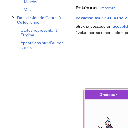
Matchs
Pokémon
[
modifier
]
Voix
Dans le Jeu de Cartes à
Pokémon Noir 2
et
Blanc 2
Afficher / masquer la sous-section Dans le Jeu de Cartes à Collectionner
Collectionner
Strykna possède un
Scoboli
Cartes représentant
évolue normalement, idem p
Strykna
Apparitions sur d'autres
cartes
Dresseur