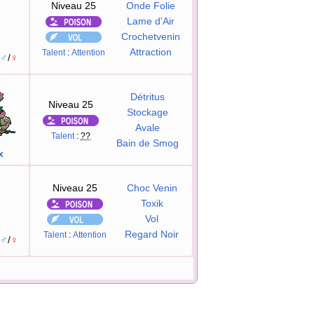
Niveau 25
Onde Folie
Lame d'Air
Crochetvenin
Attraction
Talent
:
Attention
♂
/
♀
Détritus
Niveau 25
Stockage
Avale
Talent
:
??
Bain de Smog
x
Niveau 25
Choc Venin
Toxik
Vol
Regard Noir
Talent
:
Attention
♂
/
♀