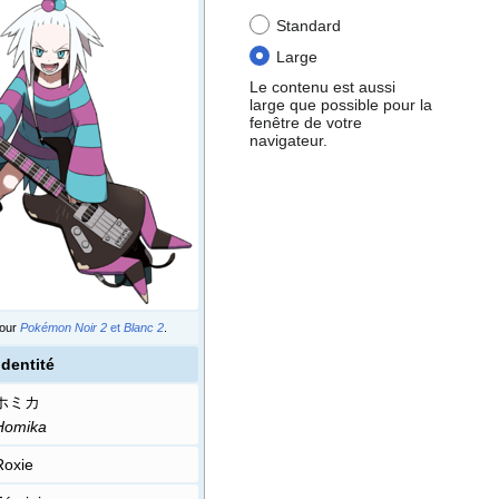
Standard
Large
Le contenu est aussi
large que possible pour la
fenêtre de votre
navigateur.
pour
Pokémon Noir 2
et
Blanc 2
.
Identité
ホミカ
Homika
Roxie