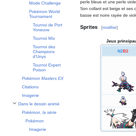
perle bleue et une perle violet
Mode Challenge
Son collant est beige et ses 
Pokémon World
basse est noire rayée de viol
Tournament
Tournoi de Port
Sprites
[
modifier
]
Yoneuve
Tournoi Mix
Jeux principa
Tournoi des
N2
B2
Champions
d'Unys
Tournoi Expert
Poison
Pokémon Masters EX
Citations
Imagerie
Dans le dessin animé
Afficher / masquer la sous-section Dans le dessin animé
Pokémon, la série
Pokémon
Imagerie