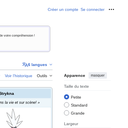
Créer un compte
Se connecter
Outils p
i de votre compréhension !
6 langues
Apparence
masquer
r
Voir l’historique
Outils
Taille du texte
Strykna
Petite
s la vie et sur scène!
»
Standard
Grande
Largeur