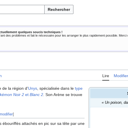
Rechercher
ctuellement quelques soucis techniques !
rant des problèmes et fait le nécessaire pour les arranger le plus rapidement possible. Merc
n
Lire
Modifie
de la région d'
Unys
, spécialisée dans le
type
kémon Noir 2
et
Blanc 2
. Son Arène se trouve
«
Un poison, dan
modifier
]
 ébouriffés attachés en pic sur sa tête par une