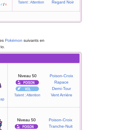
Regard Noir
Talent
:
Attention
♂
/
♀
des
Pokémon
suivants en
io.
Niveau 50
Poison-Croix
Rapace
Demi-Tour
Vent Arrière
Talent
:
Attention
pap
Niveau 50
Poison-Croix
Tranche-Nuit