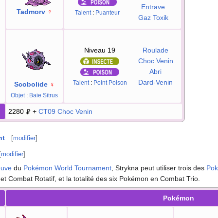
Entrave
Tadmorv
♀
Talent
:
Puanteur
Gaz Toxik
Niveau 19
Roulade
Choc Venin
Abri
Dard-Venin
Talent
:
Point Poison
Scobolide
♀
Objet
:
Baie Sitrus
2280
+
CT09
Choc Venin
nt
[
modifier
]
[
modifier
]
euve
du
Pokémon World Tournament
, Strykna peut utiliser trois des
Po
et Combat Rotatif, et la totalité des six Pokémon en Combat Trio.
Pokémon