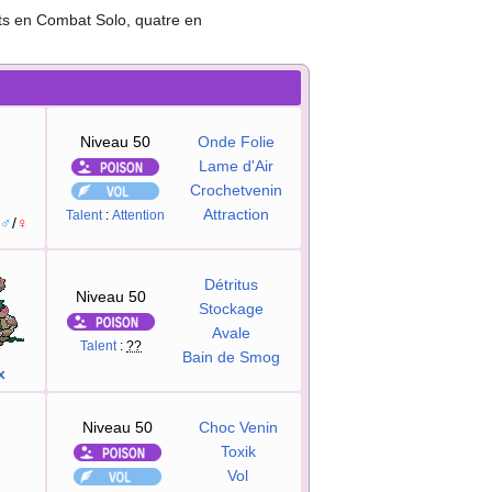
ts en Combat Solo, quatre en
Niveau 50
Onde Folie
Lame d'Air
Crochetvenin
Attraction
Talent
:
Attention
♂
/
♀
Détritus
Niveau 50
Stockage
Avale
Talent
:
??
Bain de Smog
x
Niveau 50
Choc Venin
Toxik
Vol