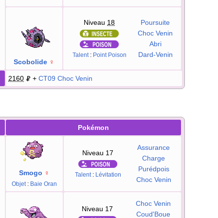
Niveau
18
Poursuite
Choc Venin
Abri
Dard-Venin
Talent
:
Point Poison
Scobolide
♀
2160
+
CT09
Choc Venin
Pokémon
Assurance
Niveau 17
Charge
Purédpois
Smogo
♀
Talent
:
Lévitation
Choc Venin
Objet
:
Baie Oran
Choc Venin
Niveau 17
Coud'Boue