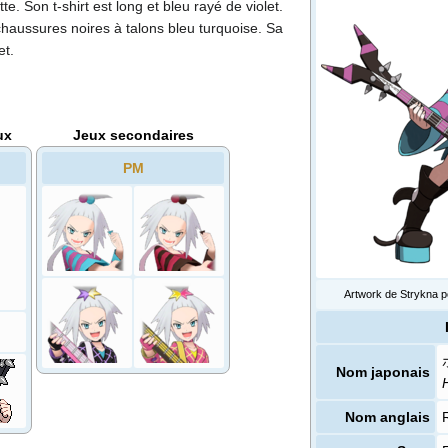
te. Son t-shirt est long et bleu rayé de violet.
chaussures noires à talons bleu turquoise. Sa
et.
ux
Jeux secondaires
PM
Artwork de Strykna 
Nom japonais
Nom anglais