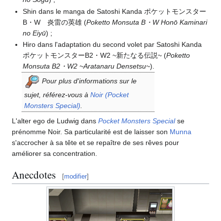
Shin dans le manga de Satoshi Kanda ポケットモンスター
B・W 炎雷の英雄 (
Poketto Monsuta B・W Honō Kaminari
no Eiyū
)
;
Hiro dans l'adaptation du second volet par Satoshi Kanda
ポケットモンスターB2・W2 ~新たなる伝説~ (
Poketto
Monsuta B2・W2 ~Aratanaru Densetsu~
).
Pour plus d'informations sur le
sujet, référez-vous à
Noir (Pocket
Monsters Special)
.
L'alter ego de Ludwig dans
Pocket Monsters Special
se
prénomme Noir. Sa particularité est de laisser son
Munna
s'accrocher à sa tête et se repaître de ses rêves pour
améliorer sa concentration.
Anecdotes
[
modifier
]