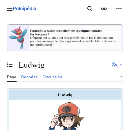
Aller
au
Poképédia
Menu principal
Rechercher
Apparence
Outil
contenu
Poképédia subit actuellement quelques soucis
techniques !
L'équipe est au courant des problèmes et fait le nécessaire
pour les arranger le plus rapidement possible. Merci de votre
compréhension !
Ludwig
Basculer la table des matières
Page
Données
Discussion
Ludwig