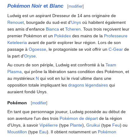
Pokémon Noir
et
Blanc
[
modifier
]
Ludwig est un aspirant Dresseur de 14 ans originaire de
Renouet
, bourgade du sud-est d'
Unys
où habitent également
ses amis d'enfance
Bianca
et
Tcheren
. Tous trois reçoivent leur
premier Pokémon et un
Pokédex
des mains de la
Professeure
Keteleeria
avant de partir explorer leur région. Lors de son
passage à
Ogoesse
, le protagoniste se voit offrir un
C-Gear
de
la part d'
Oryse
.
Au cours de son périple, Ludwig est confronté à la
Team
Plasma
, qui prône la libération sans condition des Pokémon, et
au mystérieux
N
qui voit en lui le rival ultime dans une
opposition totale impliquant les
dragons légendaires
qui
auraient fondé Unys.
Pokémon
[
modifier
]
En tant que personnage joueur, Ludwig possède au début de
son aventure l'un des trois
Pokémon de départ
de la région
d'Unys, à savoir
Vipélierre
(type
Plante
),
Gruikui
(type
Feu
) ou
Moustillon
(type
Eau
). Il obtient notamment un
Pokémon