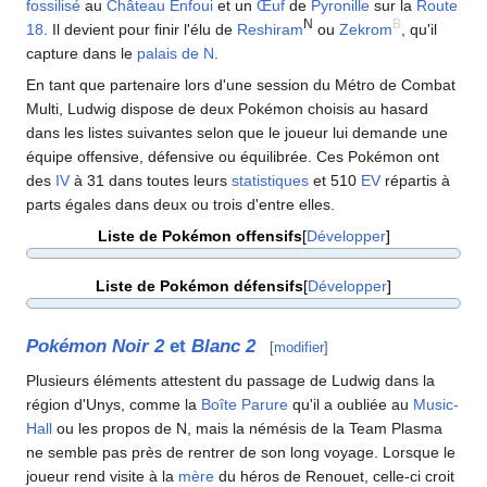
fossilisé
au
Château Enfoui
et un
Œuf
de
Pyronille
sur la
Route
N
B
18
. Il devient pour finir l'élu de
Reshiram
ou
Zekrom
, qu'il
capture dans le
palais de N
.
En tant que partenaire lors d'une session du Métro de Combat
Multi, Ludwig dispose de deux Pokémon choisis au hasard
dans les listes suivantes selon que le joueur lui demande une
équipe offensive, défensive ou équilibrée. Ces Pokémon ont
des
IV
à 31 dans toutes leurs
statistiques
et 510
EV
répartis à
parts égales dans deux ou trois d'entre elles.
Liste de Pokémon offensifs
Développer
Liste de Pokémon défensifs
Développer
Pokémon Noir 2
et
Blanc 2
[
modifier
]
Plusieurs éléments attestent du passage de Ludwig dans la
région d'Unys, comme la
Boîte Parure
qu'il a oubliée au
Music-
Hall
ou les propos de N, mais la némésis de la Team Plasma
ne semble pas près de rentrer de son long voyage. Lorsque le
joueur rend visite à la
mère
du héros de Renouet, celle-ci croit