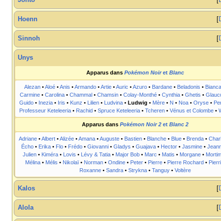
Johto
Hoenn
Sinnoh
Unys
Apparus dans
Pokémon Noir
et
Blanc
Alezan
•
Aloé
•
Anis
•
Armando
•
Artie
•
Auric
•
Azuro
•
Bardane
•
Beladonis
•
Bianc
Carmine
•
Carolina
•
Chammal
•
Chamsin
•
Colay-Monthé
•
Cynthia
•
Ghetis
•
Glauc
Guido
•
Inezia
•
Iris
•
Kunz
•
Lilien
•
Ludvina
•
Ludwig
•
Mère
•
N
•
Noa
•
Oryse
•
Per
Professeur Keteleeria
•
Rachid
•
Spruce Keteleeria
•
Tcheren
•
Vénus et Colombe
•
Apparus dans
Pokémon Noir 2
et
Blanc 2
Adriane
•
Albert
•
Alizée
•
Amana
•
Auguste
•
Bastien
•
Blanche
•
Blue
•
Brenda
•
Char
Écho
•
Erika
•
Flo
•
Frédo
•
Giovanni
•
Gladys
•
Guajava
•
Hector
•
Jasmine
•
Jeann
Julien
•
Kiméra
•
Lovis
•
Lévy & Tatia
•
Major Bob
•
Marc
•
Matis
•
Morgane
•
Morti
Mélina
•
Mélis
•
Nikolaï
•
Norman
•
Ondine
•
Peter
•
Pierre
•
Pierre Rochard
•
Pierr
Roxanne
•
Sandra
•
Strykna
•
Tanguy
•
Voltère
Kalos
Alola