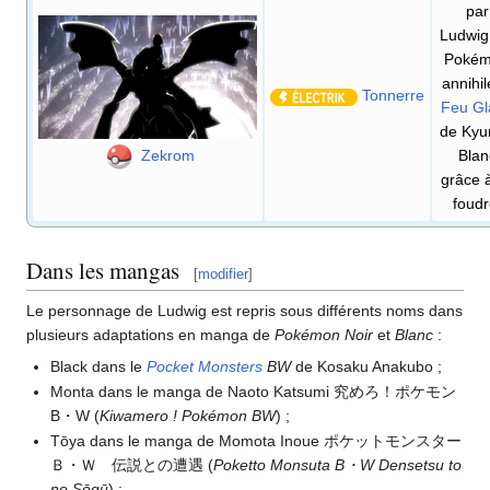
par
Ludwig
Poké
annihil
Tonnerre
Feu Gl
de Kyu
Zekrom
Blan
grâce 
foudr
Dans les mangas
[
modifier
]
Le personnage de Ludwig est repris sous différents noms dans
plusieurs adaptations en manga de
Pokémon Noir
et
Blanc
:
Black dans le
Pocket Monsters
BW
de Kosaku Anakubo
;
Monta dans le manga de Naoto Katsumi 究めろ！ポケモン
B・W (
Kiwamero
! Pokémon BW
)
;
Tōya dans le manga de Momota Inoue ポケットモンスター
Ｂ・Ｗ 伝説との遭遇 (
Poketto Monsuta B・W Densetsu to
no Sōgū
)
;