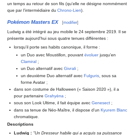
un temps au retour de son fils (qu'elle ne désigne nommément
que par l'intermédiaire du
Chrono-Lien
).
Pokémon Masters EX
[
modifier
]
Ludwig a été intégré au jeu mobile le 24 septembre 2019. Il se
présente aujourd'hui sous quatre tenues différentes
:
lorsqu'il porte ses habits canonique, il forme
:
un Duo avec Moustillon, pouvant
évoluer
jusqu'en
Clamiral
;
un Duo alternatif avec
Givrali
;
un deuxième Duo alternatif avec
Fulguris
, sous sa
forme Avatar
;
dans son costume de Halloween («
Saison 2020
»), il a
pour partenaire
Grahyèna
;
sous son Look Ultime, il fait équipe avec
Genesect
;
dans sa tenue de Néo-Maître, il dispose d'un
Kyurem Blanc
chromatique.
Descriptions
Ludwig
:
"Un Dresseur habile qui a acquis sa puissance