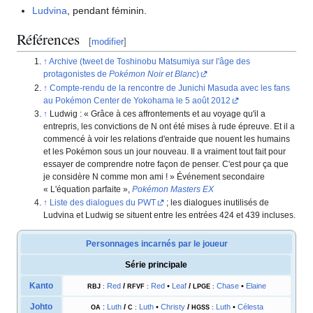
Ludvina
, pendant féminin.
Références
[
modifier
]
Archive (tweet de Toshinobu Matsumiya sur l'âge des
protagonistes de
Pokémon Noir et Blanc
)
Compte-rendu de la rencontre de Junichi Masuda avec les fans
au Pokémon Center de Yokohama le 5 août 2012
Ludwig
: «
Grâce à ces affrontements et au voyage qu'il a
entrepris, les convictions de N ont été mises à rude épreuve. Et il a
commencé à voir les relations d'entraide que nouent les humains
et les Pokémon sous un jour nouveau. Il a vraiment tout fait pour
essayer de comprendre notre façon de penser. C'est pour ça que
je considère N comme mon ami
!
» Événement secondaire
«
L'équation parfaite
»,
Pokémon Masters EX
Liste des dialogues du PWT
; les dialogues inutilisés de
Ludvina et Ludwig se situent entre les entrées 424 et 439 incluses.
Personnages incarnés par le joueur
Série principale
Kanto
Red
/
Red
•
Leaf
/
Chase
•
Elaine
RB
J
:
RFVF
:
LPGE
:
Johto
:
Luth
/
Luth
•
Christy
/
Luth
•
Célesta
OA
C
:
HGSS
: