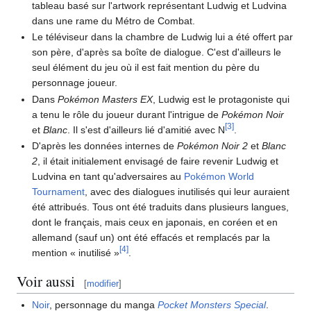
tableau basé sur l'artwork représentant Ludwig et Ludvina
dans une rame du Métro de Combat.
Le téléviseur dans la chambre de Ludwig lui a été offert par
son père, d'après sa boîte de dialogue. C'est d'ailleurs le
seul élément du jeu où il est fait mention du père du
personnage joueur.
Dans
Pokémon Masters EX
, Ludwig est le protagoniste qui
a tenu le rôle du joueur durant l'intrigue de
Pokémon Noir
[
3
]
et
Blanc
. Il s'est d'ailleurs lié d'amitié avec N
.
D'après les données internes de
Pokémon Noir 2
et
Blanc
2
, il était initialement envisagé de faire revenir Ludwig et
Ludvina en tant qu'adversaires au
Pokémon World
Tournament
, avec des dialogues inutilisés qui leur auraient
été attribués. Tous ont été traduits dans plusieurs langues,
dont le français, mais ceux en japonais, en coréen et en
allemand (sauf un) ont été effacés et remplacés par la
[
4
]
mention «
inutilisé
»
.
Voir aussi
[
modifier
]
Noir
, personnage du manga
Pocket Monsters Special
.