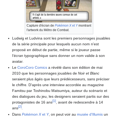
Capture d'écran de
Pokémon X
et
Y
montrant
l'artwork du Métro de Combat.
Ludwig et Ludvina sont les premiers personnages jouables
de la série principale pour lesquels aucun nom n'est
proposé en début de partie, même si le joueur passe
l'écran typographique sans donner un nom valide à son
avatar.
Le
CoroCoro Comics
a révélé dans son édition de mai
2010 que les personnages jouables de
Noir et Blanc
seraient plus âgés que leurs prédécesseurs, sans préciser
le chiffre. D'après une interview accordée au magazine
Famitsu par Toshinobu Matsumiya, auteur du scénario et
des dialogues du jeu, les designers seraient partis sur des
[
1
]
protagonistes de 16 ans
, avant de redescendre à 14
[
2
]
ans
.
Dans
Pokémon X
et
Y
, on peut voir au
musée d'Illumis
un