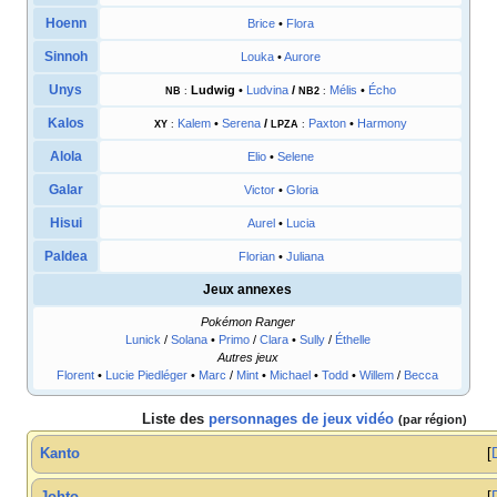
Hoenn
Brice
•
Flora
Sinnoh
Louka
•
Aurore
Unys
Ludwig
•
Ludvina
/
Mélis
•
Écho
NB
:
NB2
:
Kalos
Kalem
•
Serena
/
Paxton
•
Harmony
XY
:
LPZA
:
Alola
Elio
•
Selene
Galar
Victor
•
Gloria
Hisui
Aurel
•
Lucia
Paldea
Florian
•
Juliana
Jeux annexes
Pokémon Ranger
Lunick
/
Solana
•
Primo
/
Clara
•
Sully
/
Éthelle
Autres jeux
Florent
•
Lucie Piedléger
•
Marc
/
Mint
•
Michael
•
Todd
•
Willem
/
Becca
Liste des
personnages de jeux vidéo
(par région)
Kanto