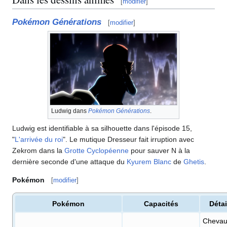
[
modifier
]
Pokémon Générations
[
modifier
]
Ludwig dans
Pokémon Générations
.
Ludwig est identifiable à sa silhouette dans l'épisode 15,
"
L'arrivée du roi
". Le mutique Dresseur fait irruption avec
Zekrom dans la
Grotte Cyclopéenne
pour sauver N à la
dernière seconde d'une attaque du
Kyurem Blanc
de
Ghetis
.
Pokémon
[
modifier
]
Pokémon
Capacités
Détai
Chevau