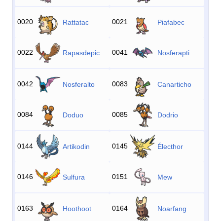
0020
0021
Rattatac
Piafabec
0022
0041
Rapasdepic
Nosferapti
0042
0083
Nosferalto
Canarticho
0084
0085
Doduo
Dodrio
0144
0145
Artikodin
Électhor
0146
0151
Sulfura
Mew
0163
0164
Hoothoot
Noarfang