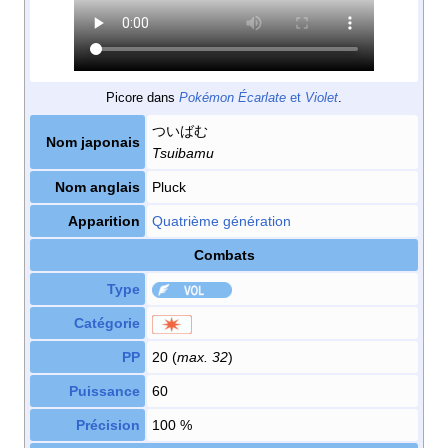
Picore dans
Pokémon Écarlate
et
Violet
.
ついばむ
Nom japonais
Tsuibamu
Nom anglais
Pluck
Apparition
Quatrième génération
Combats
Type
Catégorie
PP
20 (
max. 32
)
Puissance
60
Précision
100
%