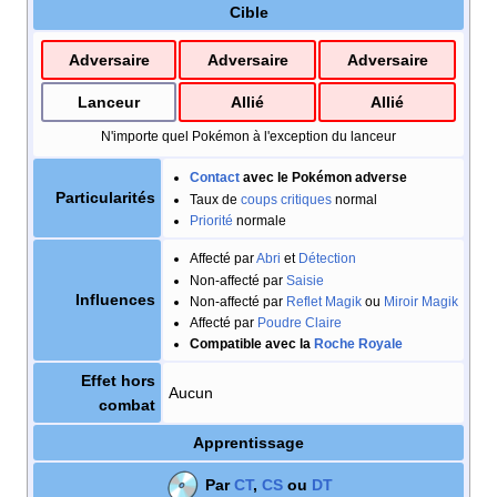
Cible
Adversaire
Adversaire
Adversaire
Lanceur
Allié
Allié
N'importe quel Pokémon à l'exception du lanceur
Contact
avec le Pokémon adverse
Particularités
Taux de
coups critiques
normal
Priorité
normale
Affecté par
Abri
et
Détection
Non-affecté par
Saisie
Influences
Non-affecté par
Reflet Magik
ou
Miroir Magik
Affecté par
Poudre Claire
Compatible avec la
Roche Royale
Effet hors
Aucun
combat
Apprentissage
Par
CT
,
CS
ou
DT