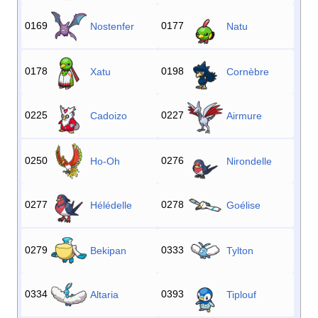
0169
0177
Nostenfer
Natu
0178
0198
Xatu
Cornèbre
0225
0227
Cadoizo
Airmure
0250
0276
Ho-Oh
Nirondelle
0277
0278
Hélédelle
Goélise
0279
0333
Bekipan
Tylton
0334
0393
Altaria
Tiplouf