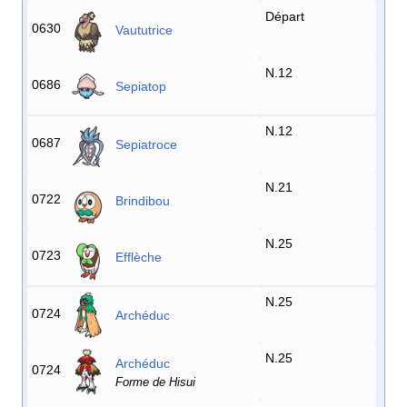
Départ
0630
Vaututrice
N.12
0686
Sepiatop
N.12
0687
Sepiatroce
N.21
0722
Brindibou
N.25
0723
Efflèche
N.25
0724
Archéduc
N.25
Archéduc
0724
Forme de Hisui