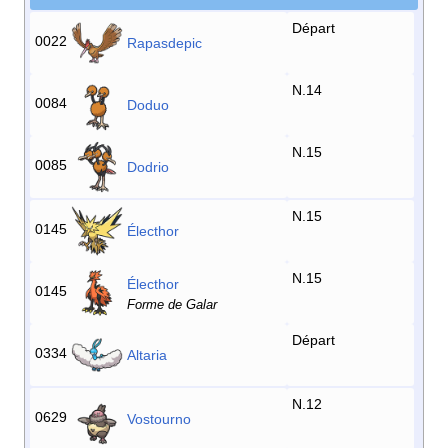
Départ
0022
Rapasdepic
N.14
0084
Doduo
N.15
0085
Dodrio
N.15
0145
Électhor
N.15
Électhor
0145
Forme de Galar
Départ
0334
Altaria
N.12
0629
Vostourno