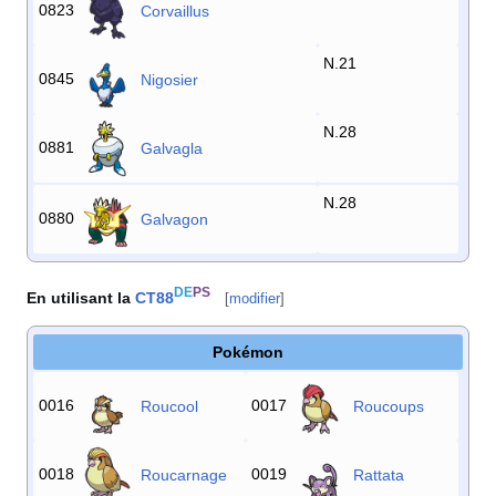
0823
Corvaillus
N.21
0845
Nigosier
N.28
0881
Galvagla
N.28
0880
Galvagon
DE
PS
En utilisant la
CT88
[
modifier
]
Pokémon
0016
0017
Roucool
Roucoups
0018
0019
Roucarnage
Rattata