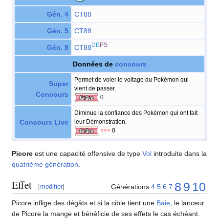
Gén. 4
CT88
Gén. 5
CT88
DE
PS
Gén. 8
CT88
Données de
concours
Permet de voler le voltage du Pokémon qui
Super
vient de passer.
Concours
0
Diminue la confiance des Pokémon qui ont fait
Concours Live
leur Démonstration.
♥♥♥
0
Picore
est une capacité offensive de type
Vol
introduite dans la
quatrième génération
.
Effet
8
9
10
Générations
4
5
6
7
[
modifier
]
Picore inflige des dégâts et si la cible tient une
Baie
, le lanceur
de Picore la mange et bénéficie de ses effets le cas échéant.