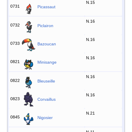
N.15
0731
Picassaut
N.16
0732
Piclairon
N.16
0733
Bazoucan
N.16
0821
Minisange
N.16
0822
Bleuseille
N.16
0823
Corvaillus
N.21
0845
Nigosier
N.11