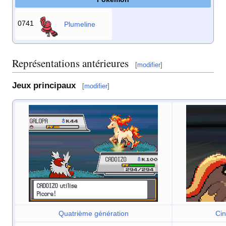
0741
Plumeline
Représentations antérieures
[
modifier
]
Jeux principaux
[
modifier
]
Quatrième génération
Cin