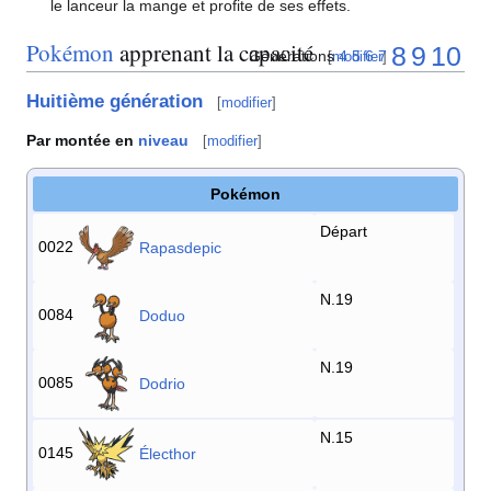
le lanceur la mange et profite de ses effets.
Pokémon
apprenant la capacité
8
9
10
Générations
4
5
6
7
[
modifier
]
Huitième génération
[
modifier
]
Par montée en
niveau
[
modifier
]
Pokémon
Départ
0022
Rapasdepic
N.19
0084
Doduo
N.19
0085
Dodrio
N.15
0145
Électhor