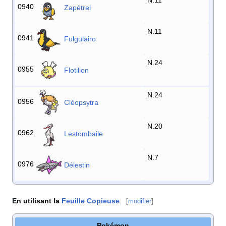
0940
Zapétrel
N.11
0941
Fulgulairo
N.24
0955
Flotillon
N.24
0956
Cléopsytra
N.20
0962
Lestombaile
N.7
0976
Délestin
En utilisant la
Feuille Copieuse
[
modifier
]
Pokémon