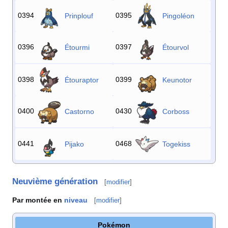
0394
0395
Prinplouf
Pingoléon
0396
0397
Étourmi
Étourvol
0398
0399
Étouraptor
Keunotor
0400
0430
Castorno
Corboss
0441
0468
Pijako
Togekiss
Neuvième génération
[
modifier
]
Par montée en
niveau
[
modifier
]
Pokémon