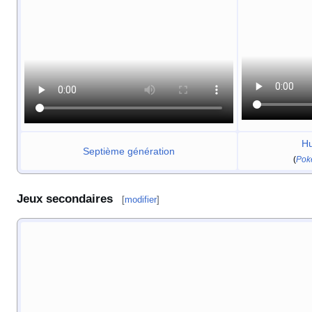
Hu
Septième génération
(
Pok
Jeux secondaires
[
modifier
]