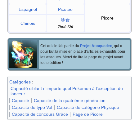
Espagnol
Picoteo
Picore
啄食
Chinois
Zhuó Shí
Cet article fait partie du
Projet Attaquedex
, qui a
pour but la mise en place d'articles exhaustifs pour
les attaques. Merci de lire la page du projet avant
toute édition
!
Catégories
:
Capacité ciblant n'importe quel Pokémon à l'exception du
lanceur
Capacité
Capacité de la quatrième génération
Capacité de type Vol
Capacité de catégorie Physique
Capacité de concours Grâce
Page de Picore