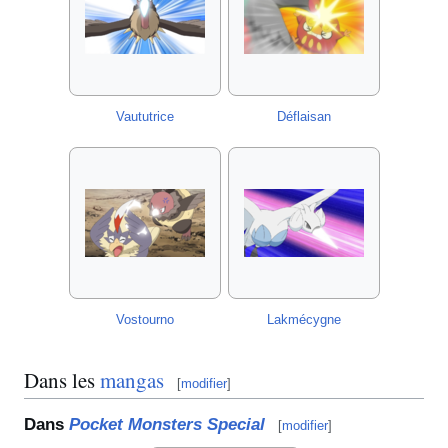
Vaututrice
Déflaisan
Vostourno
Lakmécygne
Dans les
mangas
[
modifier
]
Dans
Pocket Monsters Special
[
modifier
]