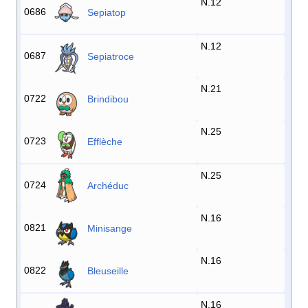
N.12
0686
Sepiatop
N.12
0687
Sepiatroce
N.21
0722
Brindibou
N.25
0723
Efflèche
N.25
0724
Archéduc
N.16
0821
Minisange
N.16
0822
Bleuseille
N.16