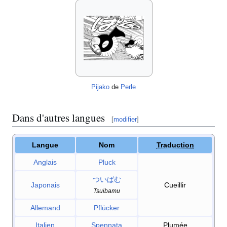
Pijako
de
Perle
Dans d'autres langues
[
modifier
]
Langue
Nom
Traduction
Anglais
Pluck
ついばむ
Japonais
Cueillir
Tsuibamu
Allemand
Pflücker
Italien
Spennata
Plumée