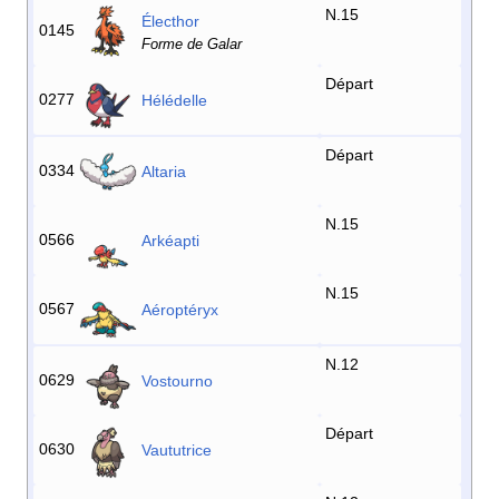
N.15
Électhor
0145
Forme de Galar
Départ
0277
Hélédelle
Départ
0334
Altaria
N.15
0566
Arkéapti
N.15
0567
Aéroptéryx
N.12
0629
Vostourno
Départ
0630
Vaututrice