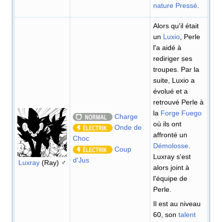
nature
Pressé
.
Alors qu'il était
un
Luxio
, Perle
l'a aidé à
rediriger ses
troupes. Par la
suite, Luxio a
évolué et a
retrouvé Perle à
la
Forge Fuego
Charge
où ils ont
Onde de
affronté un
Choc
Démolosse
.
Coup
Luxray s'est
d'Jus
Luxray
(Ray) ♂
alors joint à
l'équipe de
Perle.
Il est au niveau
60, son
talent