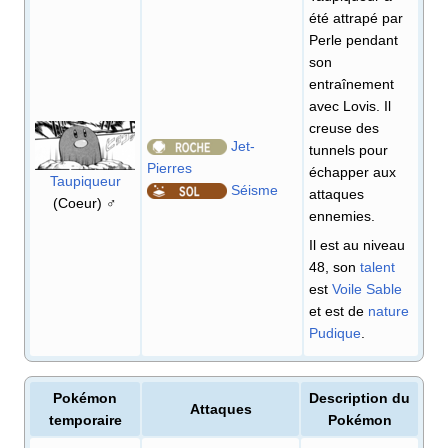
été attrapé par
Perle pendant
son
entraînement
avec Lovis. Il
creuse des
Jet-
tunnels pour
Pierres
échapper aux
Taupiqueur
Séisme
attaques
(Coeur) ♂
ennemies.
Il est au niveau
48, son
talent
est
Voile Sable
et est de
nature
Pudique
.
Pokémon
Description du
Attaques
temporaire
Pokémon