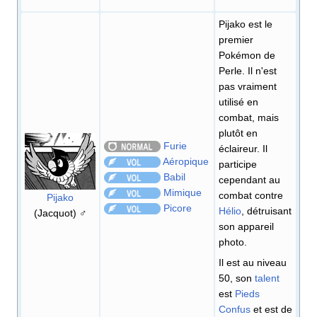
Pijako est le
premier
Pokémon de
Perle. Il n'est
pas vraiment
utilisé en
combat, mais
plutôt en
Furie
éclaireur. Il
Aéropique
participe
Babil
cependant au
Mimique
combat contre
Pijako
Picore
Hélio
, détruisant
(Jacquot) ♂
son appareil
photo.
Il est au niveau
50, son
talent
est
Pieds
Confus
et est de