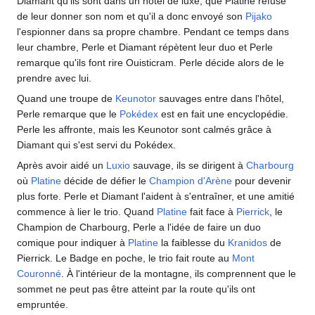
Diamant qu'ils sont dans un hôtel de luxe, que Platine refuse
de leur donner son nom et qu'il a donc envoyé son
Pijako
l'espionner dans sa propre chambre. Pendant ce temps dans
leur chambre, Perle et Diamant répètent leur duo et Perle
remarque qu'ils font rire Ouisticram. Perle décide alors de le
prendre avec lui.
Quand une troupe de
Keunotor
sauvages entre dans l'hôtel,
Perle remarque que le
Pokédex
est en fait une encyclopédie.
Perle les affronte, mais les Keunotor sont calmés grâce à
Diamant qui s'est servi du Pokédex.
Après avoir aidé un
Luxio
sauvage, ils se dirigent à
Charbourg
où
Platine
décide de défier le
Champion d'Arène
pour devenir
plus forte. Perle et Diamant l'aident à s'entraîner, et une amitié
commence à lier le trio. Quand
Platine
fait face à
Pierrick
, le
Champion de Charbourg, Perle a l'idée de faire un duo
comique pour indiquer à
Platine
la faiblesse du
Kranidos
de
Pierrick. Le Badge en poche, le trio fait route au
Mont
Couronné
. À l'intérieur de la montagne, ils comprennent que le
sommet ne peut pas être atteint par la route qu'ils ont
empruntée.