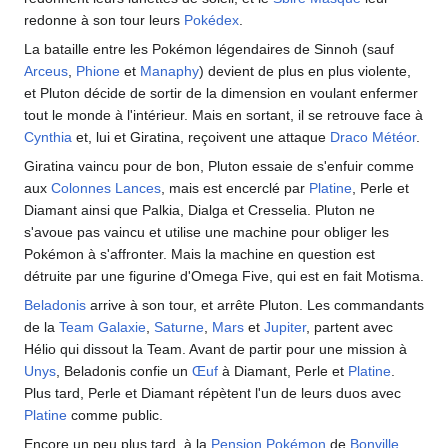
redonne à son tour leurs
Pokédex
.
La bataille entre les Pokémon légendaires de Sinnoh (sauf
Arceus
,
Phione
et
Manaphy
) devient de plus en plus violente,
et Pluton décide de sortir de la dimension en voulant enfermer
tout le monde à l'intérieur. Mais en sortant, il se retrouve face à
Cynthia
et, lui et Giratina, reçoivent une attaque
Draco Météor
.
Giratina vaincu pour de bon, Pluton essaie de s'enfuir comme
aux
Colonnes Lances
, mais est encerclé par
Platine
, Perle et
Diamant ainsi que Palkia, Dialga et Cresselia. Pluton ne
s'avoue pas vaincu et utilise une machine pour obliger les
Pokémon à s'affronter. Mais la machine en question est
détruite par une figurine d'Omega Five, qui est en fait Motisma.
Beladonis
arrive à son tour, et arrête Pluton. Les commandants
de la
Team Galaxie
,
Saturne
,
Mars
et
Jupiter
, partent avec
Hélio qui dissout la Team. Avant de partir pour une mission à
Unys
, Beladonis confie un
Œuf
à Diamant, Perle et
Platine
.
Plus tard, Perle et Diamant répètent l'un de leurs duos avec
Platine
comme public.
Encore un peu plus tard, à la
Pension Pokémon
de
Bonville
,