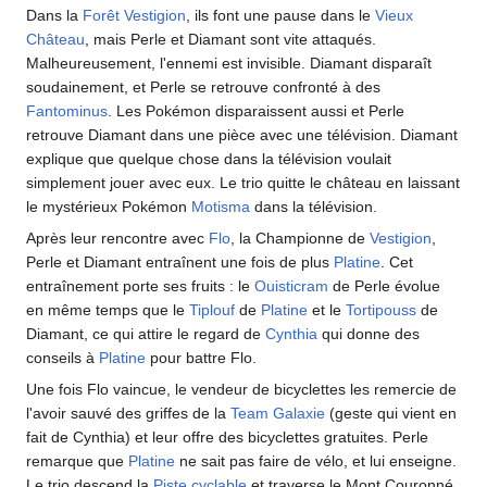
Dans la
Forêt Vestigion
, ils font une pause dans le
Vieux
Château
, mais Perle et Diamant sont vite attaqués.
Malheureusement, l'ennemi est invisible. Diamant disparaît
soudainement, et Perle se retrouve confronté à des
Fantominus
. Les Pokémon disparaissent aussi et Perle
retrouve Diamant dans une pièce avec une télévision. Diamant
explique que quelque chose dans la télévision voulait
simplement jouer avec eux. Le trio quitte le château en laissant
le mystérieux Pokémon
Motisma
dans la télévision.
Après leur rencontre avec
Flo
, la Championne de
Vestigion
,
Perle et Diamant entraînent une fois de plus
Platine
. Cet
entraînement porte ses fruits
: le
Ouisticram
de Perle évolue
en même temps que le
Tiplouf
de
Platine
et le
Tortipouss
de
Diamant, ce qui attire le regard de
Cynthia
qui donne des
conseils à
Platine
pour battre Flo.
Une fois Flo vaincue, le vendeur de bicyclettes les remercie de
l'avoir sauvé des griffes de la
Team Galaxie
(geste qui vient en
fait de Cynthia) et leur offre des bicyclettes gratuites. Perle
remarque que
Platine
ne sait pas faire de vélo, et lui enseigne.
Le trio descend la
Piste cyclable
et traverse le Mont Couronné