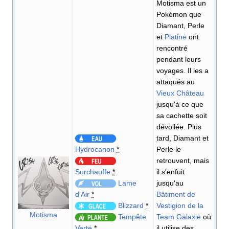
Motisma est un
Pokémon que
Diamant, Perle
et
Platine
ont
rencontré
pendant leurs
voyages. Il les a
attaqués au
Vieux Château
jusqu'à ce que
sa cachette soit
dévoilée. Plus
tard, Diamant et
Hydrocanon
*
Perle le
retrouvent, mais
Surchauffe
*
il s'enfuit
Lame
jusqu'au
d'Air
*
Bâtiment de
Blizzard
*
Vestigion de la
Motisma
Tempête
Team Galaxie
où
Verte
*
il utilise des