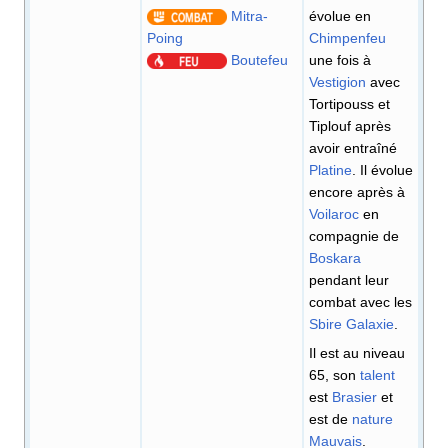
Mitra-
évolue en
Poing
Chimpenfeu
Boutefeu
une fois à
Vestigion
avec
Tortipouss et
Tiplouf après
avoir entraîné
Platine
. Il évolue
encore après à
Voilaroc
en
compagnie de
Boskara
pendant leur
combat avec les
Sbire Galaxie
.
Il est au niveau
65, son
talent
est
Brasier
et
est de
nature
Mauvais
.