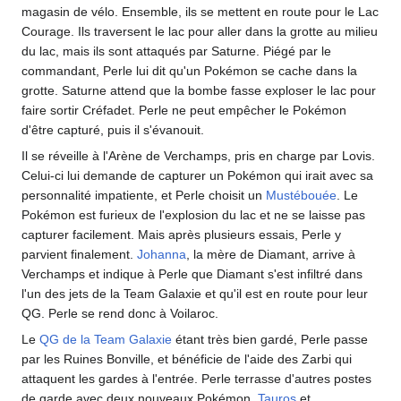
magasin de vélo. Ensemble, ils se mettent en route pour le Lac
Courage. Ils traversent le lac pour aller dans la grotte au milieu
du lac, mais ils sont attaqués par Saturne. Piégé par le
commandant, Perle lui dit qu'un Pokémon se cache dans la
grotte. Saturne attend que la bombe fasse exploser le lac pour
faire sortir Créfadet. Perle ne peut empêcher le Pokémon
d'être capturé, puis il s'évanouit.
Il se réveille à l'Arène de Verchamps, pris en charge par Lovis.
Celui-ci lui demande de capturer un Pokémon qui irait avec sa
personnalité impatiente, et Perle choisit un
Mustébouée
. Le
Pokémon est furieux de l'explosion du lac et ne se laisse pas
capturer facilement. Mais après plusieurs essais, Perle y
parvient finalement.
Johanna
, la mère de Diamant, arrive à
Verchamps et indique à Perle que Diamant s'est infiltré dans
l'un des jets de la Team Galaxie et qu'il est en route pour leur
QG. Perle se rend donc à Voilaroc.
Le
QG de la Team Galaxie
étant très bien gardé, Perle passe
par les Ruines Bonville, et bénéficie de l'aide des Zarbi qui
attaquent les gardes à l'entrée. Perle terrasse d'autres postes
de garde avec deux nouveaux Pokémon,
Tauros
et