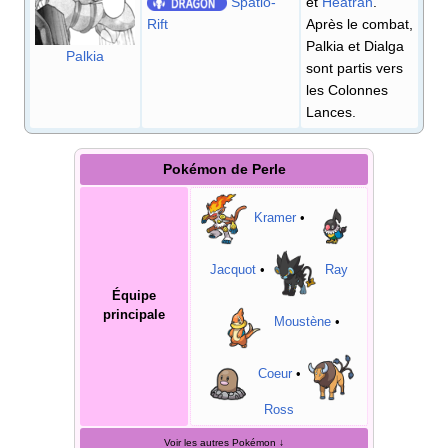
Spatio-
et
Heatran
.
Rift
Après le combat,
Palkia et Dialga
Palkia
sont partis vers
les Colonnes
Lances.
Pokémon de
Perle
Kramer
•
Jacquot
•
Ray
Équipe
principale
Moustène
•
Coeur
•
Ross
Voir les autres Pokémon
↓