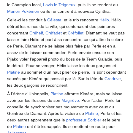
le Champion local,
Lovis le Teigneux
, puis ils se rendent au
Manoir Pokémon
où ils rencontrent à nouveau Cynthia.
Celle-ci les conduit à
Célesta
, et le trio rencontre
Hélio
. Hélio
détruit les ruines de la ville, qui contenaient des peintures
concernant
Créhelf
,
Créfadet
et
Créfollet
. Diamant ne veut pas
laisser faire Hélio et part à sa rencontre, ce qui attire la colère
de Perle. Diamant ne se laisse plus faire par Perle et en a
assez de le laisser commander. Perle envoie ensuite son
Pijako voler l'appareil photo du boss de la Team Galaxie, puis
le détruit. Pour se venger, Hélio laisse les deux garçons et
Platine
au sommet d'un haut pilier de pierre. Ils sont cependant
sauvés par Kiméra qui passait par là. Sur la tête du
Grodrive
,
les deux garçons se réconcilient.
À l'Arène d'Unionpolis,
Platine
affronte Kiméra, mais se laisse
avoir par les illusions de son
Magirêve
. Pour l'aider, Perle lui
conseille de synchroniser ses mouvements avec ceux du
Goinfrex de Diamant. Après la victoire de
Platine
, Perle et les
deux autres apprennent que le
professeur Sorbier
et le père
de
Platine
ont été kidnappés. Ils se mettent en route pour
Joliberges
.