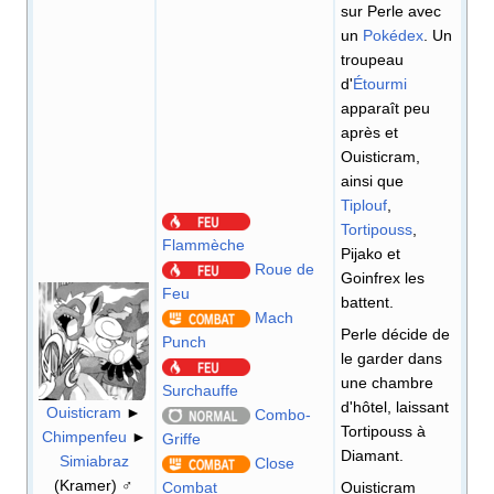
sur Perle avec
un
Pokédex
. Un
troupeau
d'
Étourmi
apparaît peu
après et
Ouisticram,
ainsi que
Tiplouf
,
Tortipouss
,
Flammèche
Pijako et
Roue de
Goinfrex les
Feu
battent.
Mach
Perle décide de
Punch
le garder dans
une chambre
Surchauffe
d'hôtel, laissant
Ouisticram
►
Combo-
Tortipouss à
Chimpenfeu
►
Griffe
Diamant.
Simiabraz
Close
(Kramer) ♂
Combat
Ouisticram