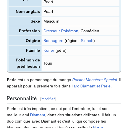
Pearl
Nom anglais
Pearl
Sexe
Masculin
Profession
Dresseur Pokémon
, Comédien
Origine
Bonaugure
(région
:
Sinnoh
)
Famille
Koner
(père)
Pokémon de
Tous
prédilection
Perle
est un personnage du manga
Pocket Monsters Special
. Il
apparaît pour la première fois dans l'
arc Diamant et Perle
.
Personnalité
[
modifier
]
Perle est très impatient, ce qui peut l'entraîner, lui et son
meilleur ami
Diamant
, dans des situations délicates. Il fait un
duo comique avec Diamant et c'est lui qui compose les
blagues. Son apparence est basée sur celle de
Barry
.