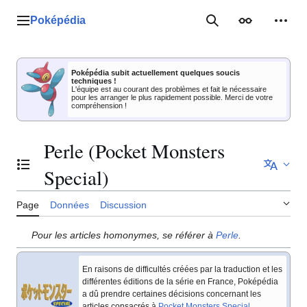
Aller
au
Poképédia
Menu principal
Rechercher
Apparence
Outil
contenu
Poképédia subit actuellement quelques soucis
techniques !
L'équipe est au courant des problèmes et fait le nécessaire
pour les arranger le plus rapidement possible. Merci de votre
compréhension !
Perle (Pocket Monsters
Basculer la table des matières
Special)
Page
Données
Discussion
Pour les articles homonymes, se référer à
Perle
.
En raisons de difficultés créées par la traduction et les
différentes éditions de la série en France, Poképédia
a dû prendre certaines décisions concernant les
articles consacrés à
Pocket Monsters Special
.