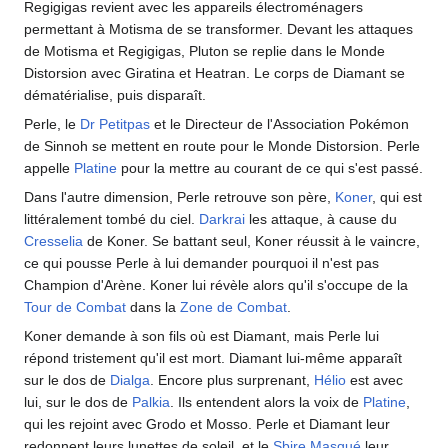
Regigigas revient avec les appareils électroménagers
permettant à Motisma de se transformer. Devant les attaques
de Motisma et Regigigas, Pluton se replie dans le Monde
Distorsion avec Giratina et Heatran. Le corps de Diamant se
dématérialise, puis disparaît.
Perle, le
Dr Petitpas
et le Directeur de l'Association Pokémon
de Sinnoh se mettent en route pour le Monde Distorsion. Perle
appelle
Platine
pour la mettre au courant de ce qui s'est passé.
Dans l'autre dimension, Perle retrouve son père,
Koner
, qui est
littéralement tombé du ciel.
Darkrai
les attaque, à cause du
Cresselia
de Koner. Se battant seul, Koner réussit à le vaincre,
ce qui pousse Perle à lui demander pourquoi il n'est pas
Champion d'Arène. Koner lui révèle alors qu'il s'occupe de la
Tour de Combat
dans la
Zone de Combat
.
Koner demande à son fils où est Diamant, mais Perle lui
répond tristement qu'il est mort. Diamant lui-même apparaît
sur le dos de
Dialga
. Encore plus surprenant,
Hélio
est avec
lui, sur le dos de
Palkia
. Ils entendent alors la voix de
Platine
,
qui les rejoint avec Grodo et Mosso. Perle et Diamant leur
redonnent leurs lunettes de soleil, et le
Sbire Masqué
leur