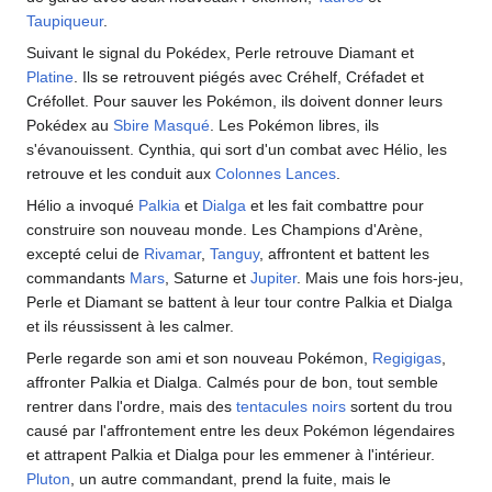
Taupiqueur
.
Suivant le signal du Pokédex, Perle retrouve Diamant et
Platine
. Ils se retrouvent piégés avec Créhelf, Créfadet et
Créfollet. Pour sauver les Pokémon, ils doivent donner leurs
Pokédex au
Sbire Masqué
. Les Pokémon libres, ils
s'évanouissent. Cynthia, qui sort d'un combat avec Hélio, les
retrouve et les conduit aux
Colonnes Lances
.
Hélio a invoqué
Palkia
et
Dialga
et les fait combattre pour
construire son nouveau monde. Les Champions d'Arène,
excepté celui de
Rivamar
,
Tanguy
, affrontent et battent les
commandants
Mars
, Saturne et
Jupiter
. Mais une fois hors-jeu,
Perle et Diamant se battent à leur tour contre Palkia et Dialga
et ils réussissent à les calmer.
Perle regarde son ami et son nouveau Pokémon,
Regigigas
,
affronter Palkia et Dialga. Calmés pour de bon, tout semble
rentrer dans l'ordre, mais des
tentacules noirs
sortent du trou
causé par l'affrontement entre les deux Pokémon légendaires
et attrapent Palkia et Dialga pour les emmener à l'intérieur.
Pluton
, un autre commandant, prend la fuite, mais le