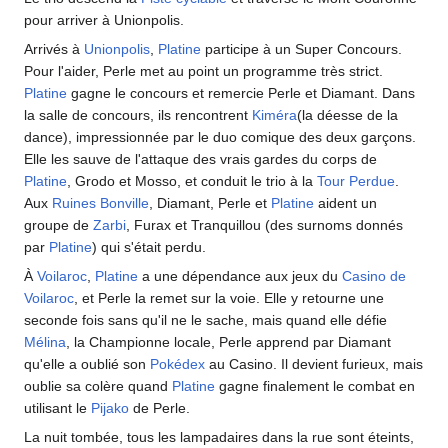
pour arriver à Unionpolis.
Arrivés à
Unionpolis
,
Platine
participe à un Super Concours.
Pour l'aider, Perle met au point un programme très strict.
Platine
gagne le concours et remercie Perle et Diamant. Dans
la salle de concours, ils rencontrent
Kiméra
(la déesse de la
dance), impressionnée par le duo comique des deux garçons.
Elle les sauve de l'attaque des vrais gardes du corps de
Platine
, Grodo et Mosso, et conduit le trio à la
Tour Perdue
.
Aux
Ruines Bonville
, Diamant, Perle et
Platine
aident un
groupe de
Zarbi
, Furax et Tranquillou (des surnoms donnés
par
Platine
) qui s'était perdu.
À
Voilaroc
,
Platine
a une dépendance aux jeux du
Casino de
Voilaroc
, et Perle la remet sur la voie. Elle y retourne une
seconde fois sans qu'il ne le sache, mais quand elle défie
Mélina
, la Championne locale, Perle apprend par Diamant
qu'elle a oublié son
Pokédex
au Casino. Il devient furieux, mais
oublie sa colère quand
Platine
gagne finalement le combat en
utilisant le
Pijako
de Perle.
La nuit tombée, tous les lampadaires dans la rue sont éteints,