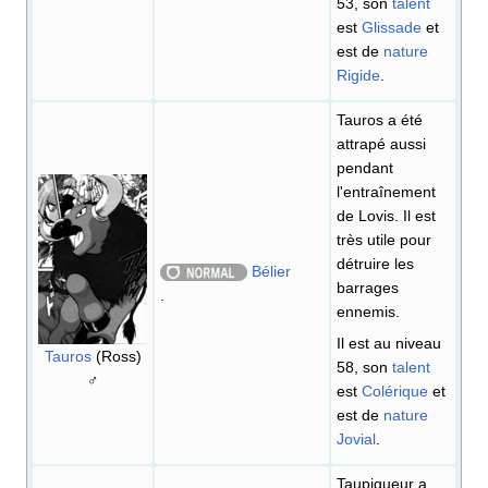
53, son
talent
est
Glissade
et
est de
nature
Rigide
.
Tauros a été
attrapé aussi
pendant
l'entraînement
de Lovis. Il est
très utile pour
détruire les
Bélier
barrages
.
ennemis.
Il est au niveau
Tauros
(Ross)
58, son
talent
♂
est
Colérique
et
est de
nature
Jovial
.
Taupiqueur a