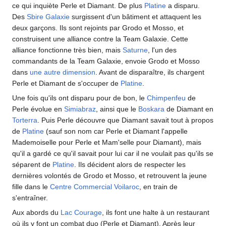
ce qui inquiète Perle et Diamant. De plus
Platine
a disparu.
Des
Sbire Galaxie
surgissent d'un bâtiment et attaquent les
deux garçons. Ils sont rejoints par Grodo et Mosso, et
construisent une alliance contre la Team Galaxie. Cette
alliance fonctionne très bien, mais
Saturne
, l'un des
commandants de la Team Galaxie, envoie Grodo et Mosso
dans
une autre dimension
. Avant de disparaître, ils chargent
Perle et Diamant de s'occuper de
Platine
.
Une fois qu'ils ont disparu pour de bon, le
Chimpenfeu
de
Perle évolue en
Simiabraz
, ainsi que le
Boskara
de Diamant en
Torterra
. Puis Perle découvre que Diamant savait tout à propos
de
Platine
(sauf son nom car Perle et Diamant l'appelle
Mademoiselle pour Perle et Mam'selle pour Diamant), mais
qu'il a gardé ce qu'il savait pour lui car il ne voulait pas qu'ils se
séparent de
Platine
. Ils décident alors de respecter les
dernières volontés de Grodo et Mosso, et retrouvent la jeune
fille dans le
Centre Commercial Voilaroc
, en train de
s'entraîner.
Aux abords du
Lac Courage
, ils font une halte à un restaurant
où ils y font un combat duo (Perle et Diamant). Après leur