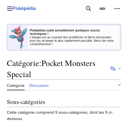
Aller
au
Poképédia
Menu principal
Rechercher
Apparence
Outil
contenu
Poképédia subit actuellement quelques soucis
techniques !
L'équipe est au courant des problèmes et fait le nécessaire
pour les arranger le plus rapidement possible. Merci de votre
compréhension !
Catégorie
:
Pocket Monsters
Special
Catégorie
Discussion
Sous-catégories
Cette catégorie comprend 9 sous-catégories, dont les 9 ci-
dessous.