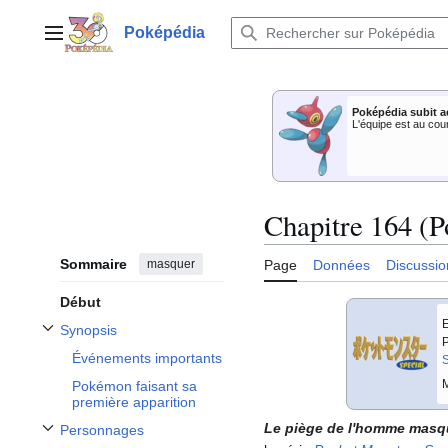
Aller
au
Poképédia
Menu principal
contenu
Poképédia subit a
L'équipe est au cou
Chapitre 164 (P
Sommaire
masquer
Page
Données
Discussio
Début
E
Synopsis
Afficher / masquer la sous-section Synopsis
P
Événements importants
S
M
Pokémon faisant sa
première apparition
Le piège de l'homme masq
Personnages
Afficher / masquer la sous-section Personnages