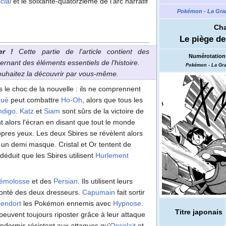
cial
et le soixante-quatorzième de l'arc narratif
Pokémon - La Gra
Cha
Le piège d
er
!
Cette partie de l'article contient des
Numérotation 
ernant des éléments essentiels de l'histoire.
Pokémon - La Gr
souhaitez la découvrir par vous-même.
 le choc de la nouvelle
: ils ne comprennent
ué
peut combattre
Ho-Oh
, alors que tous les
ndigo
.
Katz
et
Siam
sont sûrs de la victoire de
alors l'écran en disant que tout le monde
pres yeux. Les deux Sbires se révèlent alors
t un demi masque. Cristal et Or tentent de
déduit que les Sbires utilisent
Hurlement
émolosse
et des
Persian
. Ils utilisent leurs
onté des deux dresseurs.
Capumain
fait sortir
i
endort
les Pokémon ennemis avec
Hypnose
.
Titre japonais
peuvent toujours riposter grâce à leur attaque
dormis résistent aux attaques qu'
Osselait
et