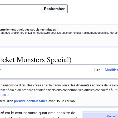
Rechercher
ctuellement quelques soucis techniques !
rant des problèmes et fait le nécessaire pour les arranger le plus rapidement possible. Merc
ocket Monsters Special)
n
Lire
Modifie
n raisons de difficultés créées par la traduction et les différentes éditions de la sér
oképédia a dû prendre certaines décisions concernant les articles consacrés à
Po
pecial
.
erci d'en
prendre connaissance
avant toute édition.
ué
est le cent-soixante-quatrième chapitre de
Pocket 