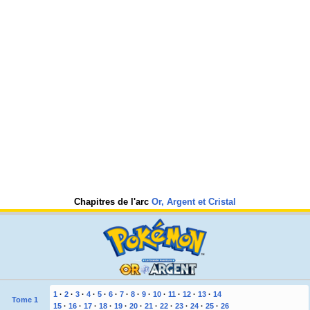
Chapitres de l'arc
Or, Argent et Cristal
1
·
2
·
3
·
4
·
5
·
6
·
7
·
8
·
9
·
10
·
11
·
12
·
13
·
14
Tome 1
15
·
16
·
17
·
18
·
19
·
20
·
21
·
22
·
23
·
24
·
25
·
26