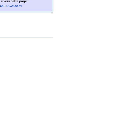
 s
vers cette page
:
64
-
LGAOA74