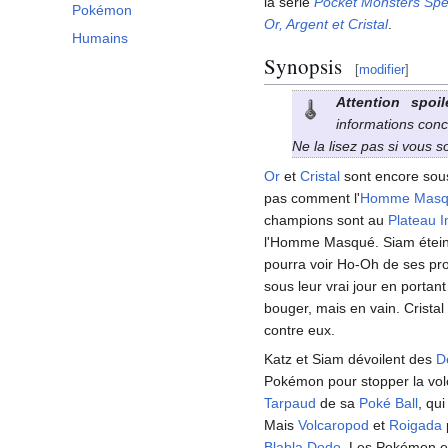
la série
Pocket Monsters Spe
Pokémon
Or, Argent et Cristal
.
Humains
Synopsis
[
modifier
]
Attention spoil
informations conc
Ne la lisez pas si vous 
Or
et
Cristal
sont encore sous
pas comment l'
Homme Masq
champions sont au
Plateau I
l'Homme Masqué. Siam éteint 
pourra voir Ho-Oh de ses pro
sous leur vrai jour en portan
bouger, mais en vain. Cristal 
contre eux.
Katz et Siam dévoilent des
D
Pokémon pour stopper la vol
Tarpaud
de sa
Poké Ball
, qu
Mais
Volcaropod
et
Roigada
Blabla Dodo
. Les Pokémon en