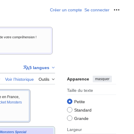
Créer un compte
Se connecter
Outils p
i de votre compréhension !
5 langues
Apparence
masquer
r
Voir l’historique
Outils
Taille du texte
ie en France,
Petite
cket Monsters
Standard
Grande
Largeur
Monsters Special