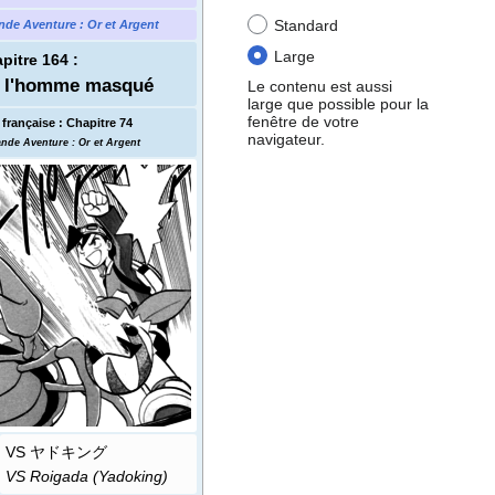
Standard
nde Aventure
: Or et Argent
Large
pitre 164
:
e l'homme masqué
Le contenu est aussi
large que possible pour la
fenêtre de votre
française
:
Chapitre 74
navigateur.
ande Aventure
: Or et Argent
VS ヤドキング
VS Roigada (Yadoking)