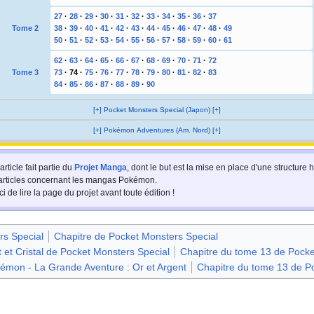
27
·
28
·
29
·
30
·
31
·
32
·
33
·
34
·
35
·
36
·
37
Tome 2
38
·
39
·
40
·
41
·
42
·
43
·
44
·
45
·
46
·
47
·
48
·
49
50
·
51
·
52
·
53
·
54
·
55
·
56
·
57
·
58
·
59
·
60
·
61
62
·
63
·
64
·
65
·
66
·
67
·
68
·
69
·
70
·
71
·
72
Tome 3
73
·
74
·
75
·
76
·
77
·
78
·
79
·
80
·
81
·
82
·
83
84
·
85
·
86
·
87
·
88
·
89
·
90
[+] Pocket Monsters Special (Japon) [+]
[+] Pokémon Adventures (Am. Nord) [+]
article fait partie du
Projet Manga
, dont le but est la mise en place d'une structur
 articles concernant les mangas Pokémon.
i de lire la page du projet avant toute édition
!
rs Special
Chapitre de Pocket Monsters Special
t et Cristal de Pocket Monsters Special
Chapitre du tome 13 de Pocke
émon - La Grande Aventure : Or et Argent
Chapitre du tome 13 de 