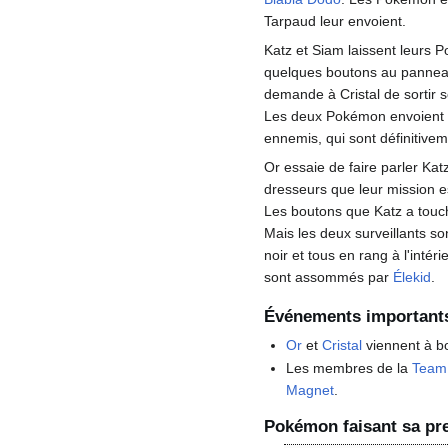
Tarpaud leur envoient.
Katz et Siam laissent leurs P
quelques boutons au panneau 
demande à Cristal de sortir 
Les deux Pokémon envoient
ennemis, qui sont définitive
Or essaie de faire parler Kat
dresseurs que leur mission e
Les boutons que Katz a touc
Mais les deux surveillants s
noir et tous en rang à l'intéri
sont assommés par
Élekid
.
Événements important
Or
et
Cristal
viennent à bo
Les membres de la
Team
Magnet
.
Pokémon faisant sa pr