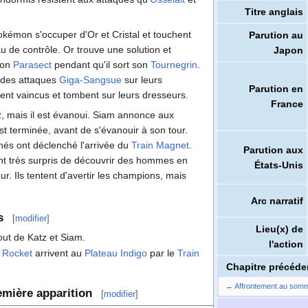
Titre anglais
okémon s'occuper d'Or et Cristal et touchent
Parution au
de contrôle. Or trouve une solution et
Japon
son
Parasect
pendant qu'il sort son
Tournegrin
.
 des attaques
Giga-Sangsue
sur leurs
Parution en
ment vaincus et tombent sur leurs dresseurs.
France
z, mais il est évanoui. Siam annonce aux
st terminée, avant de s'évanouir à son tour.
hés ont déclenché l'arrivée du
Train Magnet
.
Parution aux
ont très surpris de découvrir des hommes en
États-Unis
eur. Ils tentent d'avertir les champions, mais
Arc narratif
s
[
modifier
]
Lieu(x) de
ut de Katz et Siam.
l'action
 Rocket
arrivent au
Plateau Indigo
par le
Train
Chapitre précéde
← Affrontement au som
emière apparition
[
modifier
]