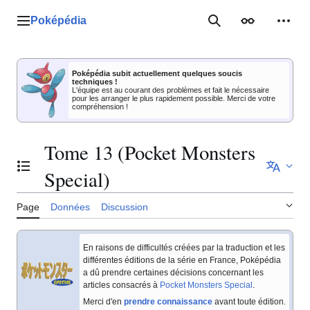
Aller
au
Poképédia
Menu principal
Rechercher
Apparence
Outil
contenu
Poképédia subit actuellement quelques soucis
techniques !
L'équipe est au courant des problèmes et fait le nécessaire
pour les arranger le plus rapidement possible. Merci de votre
compréhension !
Tome 13 (Pocket Monsters
Basculer la table des matières
Special)
Page
Données
Discussion
En raisons de difficultés créées par la traduction et les
différentes éditions de la série en France, Poképédia
a dû prendre certaines décisions concernant les
articles consacrés à
Pocket Monsters Special
.
Merci d'en
prendre connaissance
avant toute édition.