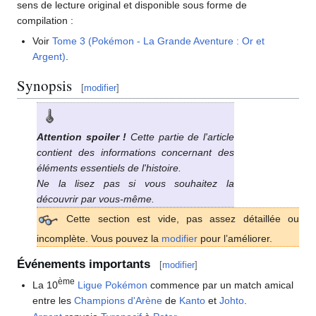
sens de lecture original et disponible sous forme de
compilation
:
Voir
Tome 3 (Pokémon - La Grande Aventure
: Or et
Argent)
.
Synopsis
[
modifier
]
Attention spoiler
!
Cette partie de l'article
contient des informations concernant des
éléments essentiels de l'histoire.
Ne la lisez pas si vous souhaitez la
découvrir par vous-même.
Cette section est vide, pas assez détaillée ou
incomplète. Vous pouvez la
modifier
pour l’améliorer.
Événements importants
[
modifier
]
ème
La 10
Ligue Pokémon
commence par un match amical
entre les
Champions d'Arène
de
Kanto
et
Johto
.