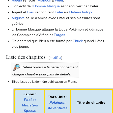
Argent
renvoie
Tyranocif
à
Peter
.
L'objectif de l'
Homme Masqué
est découvert par Peter.
Argent et
Bleu
rencontrent
Entei
au
Plateau Indigo
.
Auguste
se lie d'amitié avec Entei et ses blessures sont
guéries.
L'Homme Masqué attaque la Ligue Pokémon et kidnappe
les Champions d'Arène et
Fargas
.
On apprend que Bleu a été formé par
Chuck
quand il était
plus jeune.
Liste des chapitres
[
modifier
]
Référez-vous à la page concernant
chaque chapitre pour plus de détails.
Titres issus de la dernière publication en France.
Japon
:
États-Unis
:
Pocket
Pokémon
Titre du chapitre
Monsters
Adventures
Special