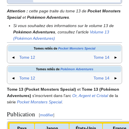
Attention
:
cette page traite du tome 13 de
Pocket Monsters
Special
et
Pokémon Adventures
.
Si vous souhaitez des informations sur le volume 13 de
Pokémon Adventures
, consultez l'article
Volume 13
(Pokémon Adventures)
Tomes reliés de
Pocket Monsters Special
◄
Tome 12
Tome 14
►
Tomes reliés de
Pokémon Adventures
◄
Tome 12
Tome 14
►
Tome 13 (Pocket Monsters Special)
et
Tome 13 (Pokémon
Adventures)
s'inscrivent dans l'arc
Or, Argent et Cristal
de la
série
Pocket Monsters Special
.
Publication
[
modifier
]
Pays
Japon
États-Unis
France