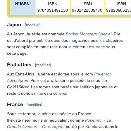
N°ISBN
ISBN
ISBN
ISBN
9784091497130
9781421535470
9782368523
Japon
[
modifier
]
Au Japon, la série est nommée
Pocket Monsters Special
. Elle
est d'abord pré-publiée dans des magazines puis les chapitres
sont compilés en tome relié dont le contenu est traité sous
cette page.
États-Unis
[
modifier
]
Aux États-Unis, la série est éditée sous le nom
Pokémon
Adventures
. Pour cet arc, la série possède le sous-titre
Gold&Silver
. Les tomes sont basés sur l'édition japonaise et
restent donc similaires à celle-ci.
France
[
modifier
]
Sous ce format, la série est inédite en France.
Il existe néanmoins un équivalent nommé
Pokémon - La
Grande Aventure
: Or et Argent
publié par
Kurokawa
dans le