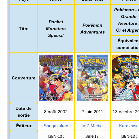
Pokémon - 
Grande
Pocket
Aventure
Pokémon
Titre
Monsters
Or et Arge
Adventures
Special
Équivalen
compilati
Couverture
Date de
8 août 2002
7 juin 2011
13 octobre 2
sortie
Éditeur
Shogakukan
VIZ Media
Kurokawa
ISBN-13
:
ISBN-13
:
ISBN-13
: