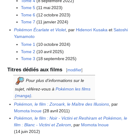
Tome 4
(8 septembre 2022)
Tome 5
(11 mai 2023)
Tome 6
(12 octobre 2023)
Tome 7
(11 janvier 2024)
Pokémon Écarlate et Violet
, par
Hidenori Kusaka
et
Satoshi
Yamamoto
Tome 1
(10 octobre 2024)
Tome 2
(10 avril 2025)
Tome 3
(18 septembre 2025)
Titres dédiés aux films
[
modifier
]
Pour plus d'informations sur le
sujet, référez-vous à
Pokémon les films
(manga)
.
Pokémon, le film
: Zoroark, le Maître des Illusions
, par
Momota Inoue
(28 avril 2011)
Pokémon, le film
: Noir - Victini et Reshiram et Pokémon, le
film
: Blanc - Victini et Zekrom
, par
Momota Inoue
(14 juin 2012)