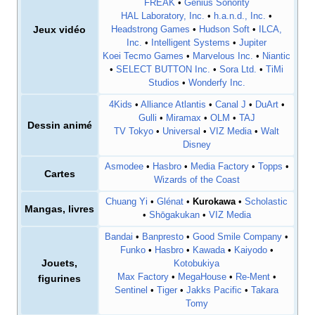
FREAK
•
Genius Sonority
HAL Laboratory, Inc.
•
h.a.n.d., Inc.
•
Jeux vidéo
Headstrong Games
•
Hudson Soft
•
ILCA,
Inc.
•
Intelligent Systems
•
Jupiter
Koei Tecmo Games
•
Marvelous Inc.
•
Niantic
•
SELECT BUTTON Inc.
•
Sora Ltd.
•
TiMi
Studios
•
Wonderfy Inc.
4Kids
•
Alliance Atlantis
•
Canal J
•
DuArt
•
Gulli
•
Miramax
•
OLM
•
TAJ
Dessin animé
TV Tokyo
•
Universal
•
VIZ Media
•
Walt
Disney
Asmodee
•
Hasbro
•
Media Factory
•
Topps
•
Cartes
Wizards of the Coast
Chuang Yi
•
Glénat
•
Kurokawa
•
Scholastic
Mangas, livres
•
Shōgakukan
•
VIZ Media
Bandai
•
Banpresto
•
Good Smile Company
•
Funko
•
Hasbro
•
Kawada
•
Kaiyodo
•
Jouets,
Kotobukiya
Max Factory
•
MegaHouse
•
Re-Ment
•
figurines
Sentinel
•
Tiger
•
Jakks Pacific
•
Takara
Tomy