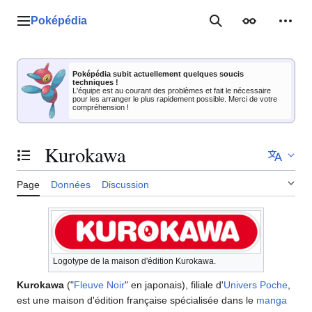
Aller
au
Poképédia
Menu principal
Rechercher
Apparence
Outil
contenu
Poképédia subit actuellement quelques soucis
techniques !
L'équipe est au courant des problèmes et fait le nécessaire
pour les arranger le plus rapidement possible. Merci de votre
compréhension !
Kurokawa
Basculer la table des matières
Page
Données
Discussion
Logotype de la maison d'édition Kurokawa.
Kurokawa
("
Fleuve Noir
" en japonais), filiale d'
Univers Poche
,
est une maison d'édition française spécialisée dans le
manga