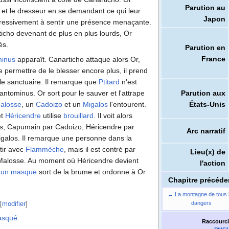
Parution au
et le dresseur en se demandant ce qui leur
Japon
ressivement à sentir une présence menaçante.
icho devenant de plus en plus lourds, Or
és.
Parution en
France
inus
apparaît. Canarticho attaque alors Or,
 permettre de le blesser encore plus, il prend
e le sanctuaire. Il remarque que
Ptitard
n'est
Parution aux
Fantominus. Or sort pour le sauver et l'attrape
États-Unis
alosse
, un
Cadoizo
et un
Migalos
l'entourent.
et
Héricendre
utilise
brouillard
. Il voit alors
us, Capumain par Cadoizo, Héricendre par
Arc narratif
galos. Il remarque une personne dans la
rtir avec
Flammèche
, mais il est contré par
Lieu(x) de
alosse. Au moment où Héricendre devient
l'action
 un masque
sort de la brume et ordonne à Or
Chapitre précéde
← La montagne de tous 
[
modifier
]
dangers
squé
.
Raccourci