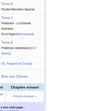
Tome 8
Pocket Monsters Special
Tome 1
Pokémon - La Grande
Aventure
:
Or et Argent
(
Kurokawa
)
Tome 8
Pokémon Adventures
(
VIZ
Media
)
Or, Argent et Cristal
Bois aux Chênes
nt
Chapitre suivant
les
L'homme masqué →
 s
vers cette page
: