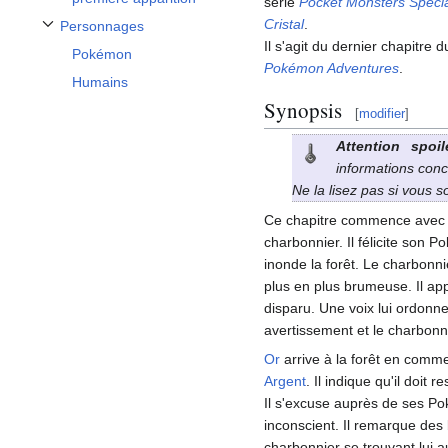
série
Pocket Monsters Speci
Cristal
.
Personnages
Afficher / masquer la sous-section Personnages
Il s'agit du dernier chapitre 
Pokémon
Pokémon Adventures
.
Humains
Synopsis
[
modifier
]
Attention spoil
informations conc
Ne la lisez pas si vous 
Ce chapitre commence avec
charbonnier. Il félicite son 
inonde la forêt. Le charbonnie
plus en plus brumeuse. Il app
disparu. Une voix lui ordonne 
avertissement et le charbonni
Or
arrive à la forêt en commen
Argent
. Il indique qu'il doi
Il s'excuse auprès de ses P
inconscient. Il remarque des
charbonnier se trouvant lui a