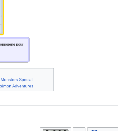
e homogène pour
 Monsters Special
okémon Adventures