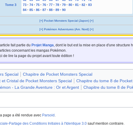
Tome 3
73
·
74
·
75
·
76
·
77
·
78
·
79
·
80
·
81
·
82
·
83
84
·
85
·
86
·
87
·
88
·
89
·
90
[+] Pocket Monsters Special (Japon) [+]
[+] Pokémon Adventures (Am. Nord) [+]
article fait partie du
Projet Manga
, dont le but est la mise en place d'une structur
 articles concernant les mangas Pokémon.
i de lire la page du projet avant toute édition
!
rs Special
Chapitre de Pocket Monsters Special
t et Cristal de Pocket Monsters Special
Chapitre du tome 8 de Pocket
émon - La Grande Aventure : Or et Argent
Chapitre du tome 8 de P
a page a été rendue avec
Parsoid
.
iale-Partage des Conditions Initiales à l'Identique 3.0
sauf mention contraire.