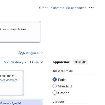
Créer un compte
Se connecter
Outils p
i de votre compréhension !
5 langues
Apparence
masquer
r
Voir l’historique
Outils
Taille du texte
ie en France,
Petite
cket Monsters
Standard
Grande
Largeur
Monsters Special