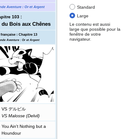
Standard
nde Aventure
: Or et Argent
Large
pitre 103
:
n du Bois aux Chênes
Le contenu est aussi
large que possible pour la
fenêtre de votre
française
:
Chapitre 13
navigateur.
ande Aventure
: Or et Argent
VS デルビル
VS Malosse (Delvil)
You Ain't Nothing but a
Houndour