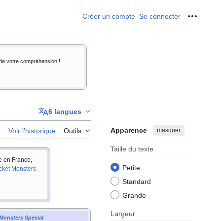
Créer un compte
Se connecter
Outils p
i de votre compréhension !
6 langues
Apparence
masquer
r
Voir l’historique
Outils
Taille du texte
ie en France,
Petite
cket Monsters
Standard
Grande
Largeur
Monsters Special