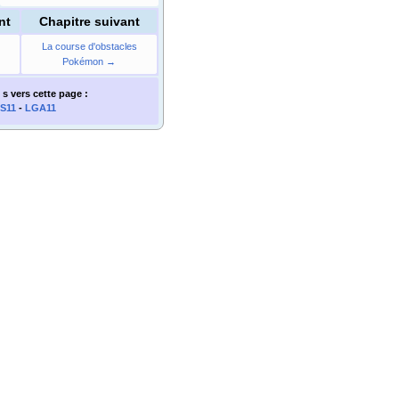
nt
Chapitre suivant
La course d'obstacles
Pokémon →
 s
vers cette page
:
S11
-
LGA11