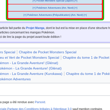
[+] Pocket Monsters Special (Japon) [+]
[+] Pokémon Adventures (Am. Nord) [+]
[+] Pokémon Adventures (Prépublication) (Am. Nord) [+]
article fait partie du
Projet Manga
, dont le but est la mise en place d'une structur
 articles concernant les mangas Pokémon.
i de lire la page du projet avant toute édition
!
rs Special
Chapitre de Pocket Monsters Special
leu et Vert de Pocket Monsters Special
Chapitre du tome 1 de Pocket
émon - La Grande Aventure! (Glénat)
okémon - La Grande Aventure! (Glénat)
kémon - La Grande Aventure (Kurokawa)
Chapitre du tome 1 de Pok
Pokémon Adventures
a page a été rendue avec
Parsoid
.
iale-Partage des Conditions Initiales à l'Identique 3.0
sauf mention contraire.