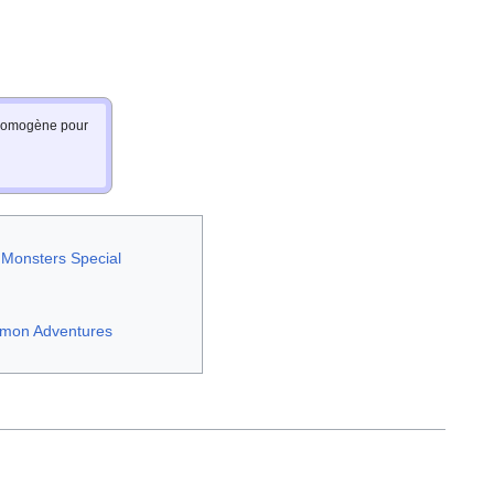
e homogène pour
 Monsters Special
émon Adventures