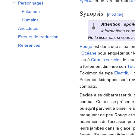
Special
et de l'arc narratif
Ro
Personnages
Afficher / masquer la sous-section Personnages
Pokémon
Synopsis
[
modifier
]
Humains
Attention spoil
Anecdotes
informations conc
Erreurs de traduction
Ne la lisez pas si vous 
Références
Rouge
est dans une situatio
l'
Océane
pour enquêter sur 
lieu à
Carmin sur Mer
, le je
a fortement diminué son
Têt
Pokémon de type
Électrik
, i
Pokémon kidnappés sont reve
combats.
Décidé à se débarrasser du 
combat. Celui-ci se présent
puisqu'il parvient à briser le
manquant de peu Rouge et s
néanmoins de l'occasion pour
leurs jambes dans la glace, p
fumée. Se pensant tirés d'aff