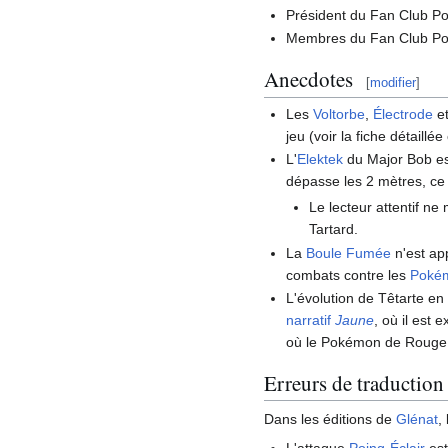
Président du Fan Club 
Membres du Fan Club P
Anecdotes
[
modifier
]
Les
Voltorbe
,
Électrode
e
jeu (voir la fiche détail
L'
Elektek
du Major Bob est
dépasse les 2 mètres, ce 
Le lecteur attentif n
Tartard.
La
Boule Fumée
n'est ap
combats contre les
Poké
L'évolution de Têtarte en
narratif
Jaune
, où il est 
où le Pokémon de Rouge a
Erreurs de traduction
Dans les éditions de
Glénat
,