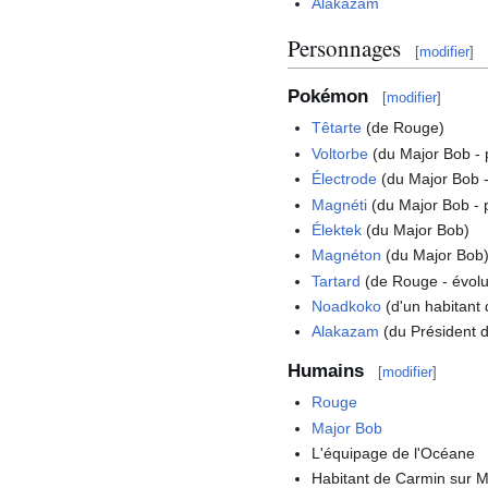
Alakazam
Personnages
[
modifier
]
Pokémon
[
modifier
]
Têtarte
(de Rouge)
Voltorbe
(du Major Bob - 
Électrode
(du Major Bob -
Magnéti
(du Major Bob - p
Élektek
(du Major Bob)
Magnéton
(du Major Bob
Tartard
(de Rouge - évolu
Noadkoko
(d'un habitant
Alakazam
(du Président 
Humains
[
modifier
]
Rouge
Major Bob
L'équipage de l'Océane
Habitant de Carmin sur 