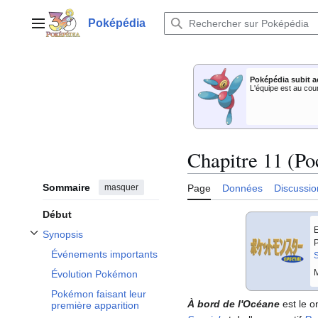
Aller
au
Poképédia
Menu principal
contenu
Poképédia subit a
L'équipe est au cou
Chapitre 11 (Po
Sommaire
masquer
Page
Données
Discussio
Début
E
Synopsis
Afficher / masquer la sous-section Synopsis
P
Événements importants
S
M
Évolution Pokémon
Pokémon faisant leur
À bord de l'Océane
est le o
première apparition