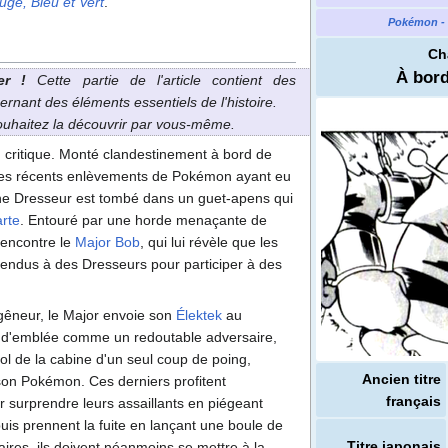
uge, Bleu et Vert
.
Pokémon - 
Ch
À bord
er
!
Cette partie de l'article contient des
ernant des éléments essentiels de l'histoire.
souhaitez la découvrir par vous-même.
n critique. Monté clandestinement à bord de
les récents enlèvements de Pokémon ayant eu
une Dresseur est tombé dans un guet-apens qui
arte
. Entouré par une horde menaçante de
l rencontre le
Major Bob
, qui lui révèle que les
ndus à des Dresseurs pour participer à des
gêneur, le Major envoie son
Élektek
au
e d'emblée comme un redoutable adversaire,
 sol de la cabine d'un seul coup de poing,
Ancien titre
on Pokémon. Ces derniers profitent
français
 surprendre leurs assaillants en piégeant
uis prennent la fuite en lançant une boule de
Titre japonais
aires, ils doivent néanmoins se mettre à la