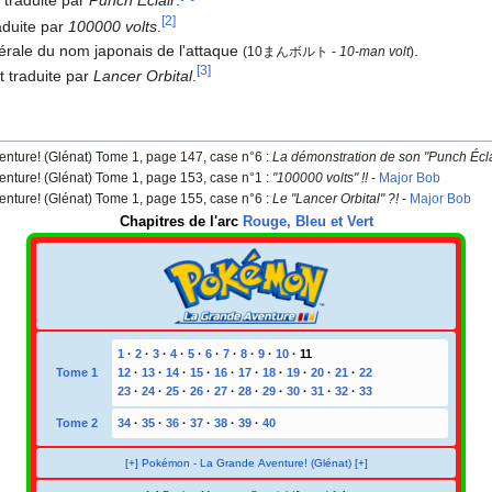
 traduite par
Punch Éclair
.
[
2
]
aduite par
100000 volts
.
ittérale du nom japonais de l'attaque
.
(10まんボルト -
10-man volt
)
[
3
]
t traduite par
Lancer Orbital
.
nture! (Glénat) Tome 1, page 147, case n°6
:
La démonstration de son "Punch Éclai
nture! (Glénat) Tome 1, page 153, case n°1
:
"100000 volts"
!!
-
Major Bob
nture! (Glénat) Tome 1, page 155, case n°6
:
Le "Lancer Orbital"
?!
-
Major Bob
Chapitres de l'arc
Rouge, Bleu et Vert
1
·
2
·
3
·
4
·
5
·
6
·
7
·
8
·
9
·
10
·
11
Tome 1
12
·
13
·
14
·
15
·
16
·
17
·
18
·
19
·
20
·
21
·
22
23
·
24
·
25
·
26
·
27
·
28
·
29
·
30
·
31
·
32
·
33
Tome 2
34
·
35
·
36
·
37
·
38
·
39
·
40
[+] Pokémon - La Grande Aventure! (Glénat) [+]