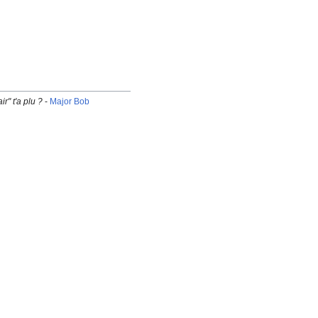
r" t'a plu
?
-
Major Bob