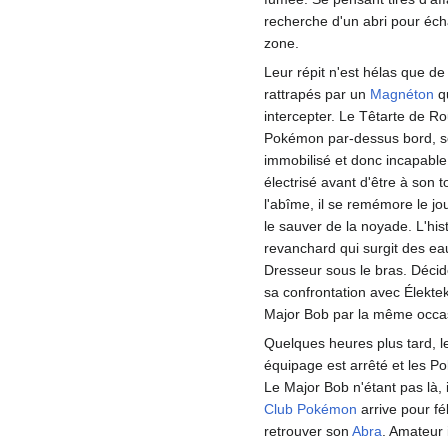
recherche d'un abri pour éc
zone.
Leur répit n'est hélas que de
rattrapés par un
Magnéton
qu
intercepter. Le Têtarte de Ro
Pokémon par-dessus bord, so
immobilisé et donc incapable
électrisé avant d'être à son t
l'abîme, il se remémore le j
le sauver de la noyade. L'hist
revanchard qui surgit des eau
Dresseur sous le bras. Décidé
sa confrontation avec Élektek
Major Bob par la même occa
Quelques heures plus tard, l
équipage est arrêté et les P
Le Major Bob n'étant pas là, 
Club Pokémon
arrive pour fé
retrouver son
Abra
. Amateur 