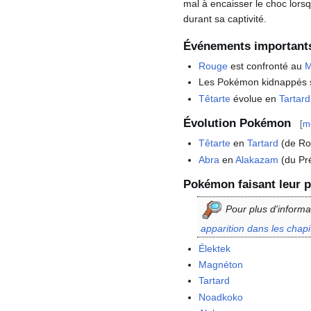
mal à encaisser le choc lorsq
durant sa captivité.
Événements important
Rouge
est confronté au
M
Les Pokémon kidnappés so
Têtarte
évolue en
Tartard
Évolution Pokémon
[
mo
Têtarte
en
Tartard
(de Ro
Abra
en
Alakazam
(du Pré
Pokémon faisant leur p
Pour plus d'informa
apparition dans les chap
Élektek
Magnéton
Tartard
Noadkoko