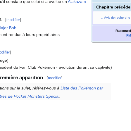
u'il constate que celui-ci a évolué en
Alakazam
Chapitre précéde
← Avis de recherche
s
[
modifier
]
ajor Bob
.
Raccourci
nt rendus à leurs propriétaires.
PM
difier
]
uge)
sident du Fan Club Pokémon - évolution durant sa captivité)
remière apparition
[
modifier
]
tions sur le sujet, référez-vous à
Liste des Pokémon par
itres de Pocket Monsters Special
.