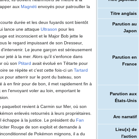
happer aux
Magnéti
envoyés pour patrouiller la
Titre anglais
 courte durée et les deux fuyards sont bientôt
Parution au
i lance une attaque
Ultrason
pour les
Japon
uge est inconscient et le Major Bob jette le
us le regard impuissant de son Dresseur,
 d'intervenir. Le jeune garçon est sérieusement
our jeté à la mer. Alors qu'il s'enfonce dans
Parution en
our où son
Ptitard
avait évolué en Têtarte pour
France
oire se répète et c'est cette fois-ci un
Tartard
x pour atterrir sur le pont du bateau, son
 à en finir pour de bon, il met rapidement fin à
 en l'envoyant voler au loin, emportant le
Parution aux
sion.
États-Unis
e paquebot revient à Carmin sur Mer, où son
okémon enlevés retournés à leurs propriétaires.
Arc narratif
il échappe à la justice. Le président du
Fan
liciter Rouge de son exploit et demande à
Lieu(x) de
inconditionnel de Pokémon mignons, il a du
l'action