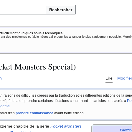
Rechercher
ctuellement quelques soucis techniques !
rant des problèmes et fait le nécessaire pour les arranger le plus rapidement possible. Merc
cket Monsters Special)
n
Lire
Modifie
n raisons de difficultés créées par la traduction et les différentes éditions de la sér
oképédia a dû prendre certaines décisions concernant les articles consacrés à
Po
pecial
.
erci d'en
prendre connaissance
avant toute édition.
nzième chapitre de la série
Pocket Monsters
Pocket 