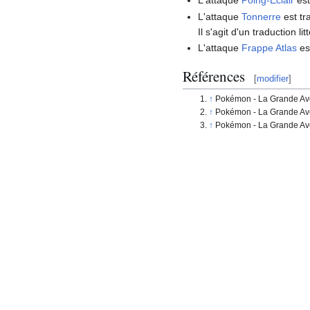
L'attaque
Poing-Éclair
est
L'attaque
Tonnerre
est tr
Il s'agit d'un traduction l
L'attaque
Frappe Atlas
es
Références
[
modifier
]
Pokémon - La Grande Ave
Pokémon - La Grande Ave
Pokémon - La Grande Ave