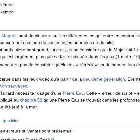
Pokémon
okémon
t
Magnéti
sont de plusieurs tailles différentes, ce qui entre en contradic
lée concernant chacune de ces espèces pour plus de détails).
 particulièrement grand, lui aussi, si on considère que le Major fait 
qui est largement plus que sa taille indiquée dans les jeux (1 mètre 10)
e manquera pas de constater qu'Elektek «
rétrécit
» soudainement lors de
parue dans les jeux vidéo qu'à partir de la
deuxième génération
. Elle 
mon sauvages
.
 Tartard nécessite l'usage d'une
Pierre Eau
. Cette «
erreur de script
» e
expliqué au
chapitre 58
qu'une Pierre Eau se trouvait dans les profonde
 été jeté à la mer.
[
modifier
]
 les erreurs suivantes sont présentes
:
[
1
]