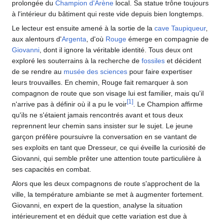
prolongée du
Champion d'Arène
local. Sa statue trône toujours
à l'intérieur du bâtiment qui reste vide depuis bien longtemps.
Le lecteur est ensuite amené à la sortie de la
cave Taupiqueur
,
aux alentours d'
Argenta
, d'où
Rouge
émerge en compagnie de
Giovanni
, dont il ignore la véritable identité. Tous deux ont
exploré les souterrains à la recherche de
fossiles
et décident
de se rendre au
musée des sciences
pour faire expertiser
leurs trouvailles. En chemin, Rouge fait remarquer à son
compagnon de route que son visage lui est familier, mais qu'il
[
1
]
n'arrive pas à définir où il a pu le voir
. Le Champion affirme
qu'ils ne s'étaient jamais rencontrés avant et tous deux
reprennent leur chemin sans insister sur le sujet. Le jeune
garçon préfère poursuivre la conversation en se vantant de
ses exploits en tant que Dresseur, ce qui éveille la curiosité de
Giovanni, qui semble prêter une attention toute particulière à
ses capacités en combat.
Alors que les deux compagnons de route s'approchent de la
ville, la température ambiante se met à augmenter fortement.
Giovanni, en expert de la question, analyse la situation
intérieurement et en déduit que cette variation est due à