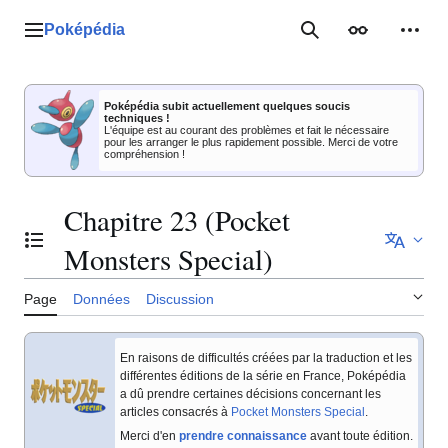
Aller
au
Poképédia
Menu principal
Rechercher
Apparence
Outil
contenu
Poképédia subit actuellement quelques soucis
techniques !
L'équipe est au courant des problèmes et fait le nécessaire
pour les arranger le plus rapidement possible. Merci de votre
compréhension !
Chapitre 23 (Pocket
Basculer la table des matières
Monsters Special)
Page
Données
Discussion
En raisons de difficultés créées par la traduction et les
différentes éditions de la série en France, Poképédia
a dû prendre certaines décisions concernant les
articles consacrés à
Pocket Monsters Special
.
Merci d'en
prendre connaissance
avant toute édition.