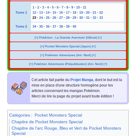
1
·
2
·
3
·
4
·
5
·
6
·
7
·
8
·
9
·
10
·
11
Tome 1
12
·
13
·
14
·
15
·
16
·
17
·
18
·
19
·
20
·
21
·
22
23
·
24
·
25
·
26
·
27
·
28
·
29
·
30
·
31
·
32
·
33
Tome 2
34
·
35
·
36
·
37
·
38
·
39
·
40
[+] Pokémon - La Grande Aventure! (Glénat) [+]
[+] Pocket Monsters Special (Japon) [+]
[+] Pokémon Adventures (Am. Nord) [+]
[+] Pokémon Adventures (Prépublication) (Am. Nord) [+]
Cet article fait partie du
Projet Manga
, dont le but est la
mise en place d'une structure homogène pour les
articles concernant les mangas Pokémon.
Merci de lire la page du projet avant toute édition
!
Catégories
:
Pocket Monsters Special
Chapitre de Pocket Monsters Special
Chapitre de l'arc Rouge, Bleu et Vert de Pocket Monsters
Special