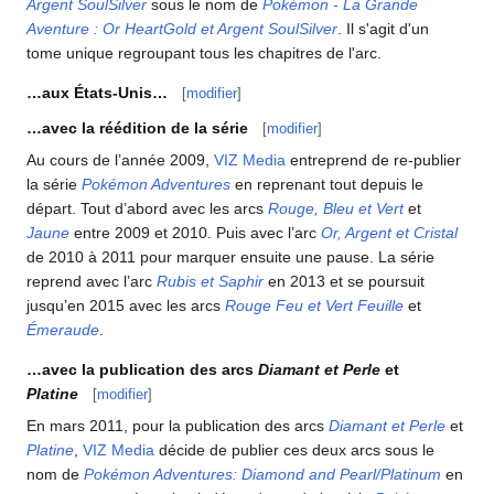
Argent SoulSilver
sous le nom de
Pokémon - La Grande
Aventure
: Or HeartGold et Argent SoulSilver
. Il s'agit d'un
tome unique regroupant tous les chapitres de l'arc.
…aux États-Unis…
[
modifier
]
…avec la réédition de la série
[
modifier
]
Au cours de l’année 2009,
VIZ Media
entreprend de re-publier
la série
Pokémon Adventures
en reprenant tout depuis le
départ. Tout d’abord avec les arcs
Rouge, Bleu et Vert
et
Jaune
entre 2009 et 2010. Puis avec l’arc
Or, Argent et Cristal
de 2010 à 2011 pour marquer ensuite une pause. La série
reprend avec l’arc
Rubis et Saphir
en 2013 et se poursuit
jusqu’en 2015 avec les arcs
Rouge Feu et Vert Feuille
et
Émeraude
.
…avec la publication des arcs
Diamant et Perle
et
Platine
[
modifier
]
En mars 2011, pour la publication des arcs
Diamant et Perle
et
Platine
,
VIZ Media
décide de publier ces deux arcs sous le
nom de
Pokémon Adventures: Diamond and Pearl/Platinum
en