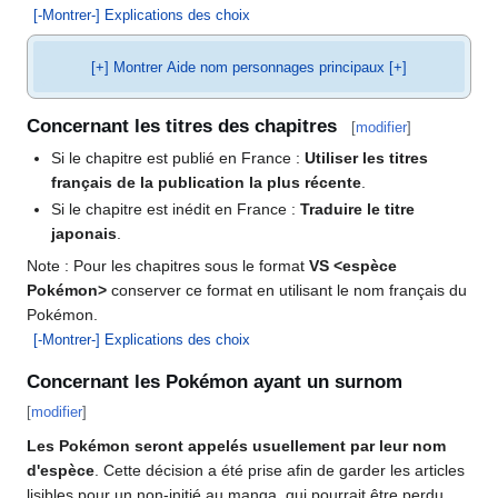
[-Montrer-] Explications des choix
[+] Montrer Aide nom personnages principaux [+]
Concernant les titres des chapitres
[
modifier
]
Si le chapitre est publié en France
:
Utiliser les titres
français de la publication la plus récente
.
Si le chapitre est inédit en France
:
Traduire le titre
japonais
.
Note
: Pour les chapitres sous le format
VS <espèce
Pokémon>
conserver ce format en utilisant le nom français du
Pokémon.
[-Montrer-] Explications des choix
Concernant les Pokémon ayant un surnom
[
modifier
]
Les Pokémon seront appelés usuellement par leur nom
d'espèce
. Cette décision a été prise afin de garder les articles
lisibles pour un non-initié au manga, qui pourrait être perdu