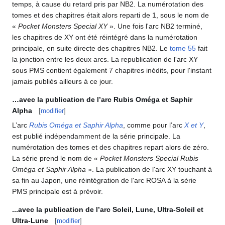
temps, à cause du retard pris par NB2. La numérotation des
tomes et des chapitres était alors reparti de 1, sous le nom de
«
Pocket Monsters Special XY
». Une fois l'arc NB2 terminé,
les chapitres de XY ont été réintégré dans la numérotation
principale, en suite directe des chapitres NB2. Le
tome 55
fait
la jonction entre les deux arcs. La republication de l'arc XY
sous PMS contient également 7 chapitres inédits, pour l'instant
jamais publiés ailleurs à ce jour.
…avec la publication de l’arc Rubis Oméga et Saphir
Alpha
[
modifier
]
L’arc
Rubis Oméga et Saphir Alpha
, comme pour l’arc
X et Y
,
est publié indépendamment de la série principale. La
numérotation des tomes et des chapitres repart alors de zéro.
La série prend le nom de «
Pocket Monsters Special Rubis
Oméga et Saphir Alpha
». La publication de l'arc XY touchant à
sa fin au Japon, une réintégration de l'arc ROSA à la série
PMS principale est à prévoir.
...avec la publication de l’arc Soleil, Lune, Ultra-Soleil et
Ultra-Lune
[
modifier
]