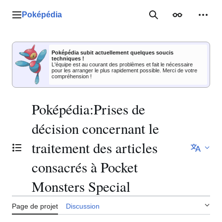
Aller
au
Poképédia
Menu principal
Rechercher
Apparence
Outil
contenu
Poképédia subit actuellement quelques soucis
techniques !
L'équipe est au courant des problèmes et fait le nécessaire
pour les arranger le plus rapidement possible. Merci de votre
compréhension !
Poképédia
:
Prises de
décision concernant le
traitement des articles
Basculer la table des matières
consacrés à Pocket
Monsters Special
Page de projet
Discussion