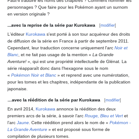
Faut-il traduire les noms des chapitres
? Comment nommer les
personnages
? Que faire pour les Pokémon ayant un surnom
en version originale
?
...avec la reprise de la série par Kurokawa
[
modifier
]
L'éditeur
Kurokawa
s'est porté à son tour acquéreur des droits
de diffusion de la série en France à partir de septembre 2011.
Cependant, leur traduction concerne uniquement l'arc
Noir et
Blanc
, et ne fait pas usage de la mention «
La Grande
Aventure!
», qui est une propriété intellectuelle de Glénat. La
série réapparaît donc dans l'hexagone sous le nom
«
Pokémon Noir et Blanc
» et reprend avec une numérotation,
pour les tomes et les chapitres, indépendante de la publication
japonaise.
…avec la réédition de la série par Kurokawa
[
modifier
]
En avril 2014,
Kurokawa
annonce la réédition des deux
premiers arcs de la série, à savoir l’arc
Rouge, Bleu et Vert
et
l’arc
Jaune
. Cette réédition prend alors le nom de «
Pokémon -
La Grande Aventure
» et est proposé sous forme de
compilation de plusieurs tomes.