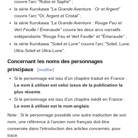
couvre l'arc "Rubis et Saphir"
;
la série Kurokawa
"La Grande Aventure
: Or et Argent"
couvre l'arc "Or, Argent et Cristal"
;
la série Kurokawa
"La Grande Aventure
: Rouge Feu et
Vert Feuille / Émeraude"
couvre les deux arcs narratifs
indépendants "Rouge Feu et Vert Feuille" et "Émeraude"
;
la série Kurokawa
"Soleil et Lune"
couvre l'arc "Soleil, Lune,
Ultra-Soleil et Ultra-Lune".
Concernant les noms des personnages
principaux
[
modifier
]
Si le personnage est issu d’un chapitre traduit en France
:
Le nom à utiliser est celui issus de la publication la
plus récente
.
Si le personnage est issu d’un chapitre inédit en France
:
Le nom à utiliser est le nom anglais
.
Note
: Si le personnage possède une autre traduction de son
nom, une référence à l’ancien nom français doit être
conservée dans l’introduction des articles concernés, pour
trace.