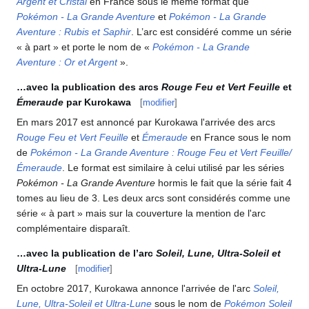
Argent et Cristal
en France sous le même format que
Pokémon - La Grande Aventure
et
Pokémon - La Grande
Aventure
: Rubis et Saphir
. L’arc est considéré comme un série
«
à part
» et porte le nom de «
Pokémon - La Grande
Aventure
: Or et Argent
».
…avec la publication des arcs
Rouge Feu et Vert Feuille
et
Émeraude
par Kurokawa
[
modifier
]
En mars 2017 est annoncé par Kurokawa l'arrivée des arcs
Rouge Feu et Vert Feuille
et
Émeraude
en France sous le nom
de
Pokémon - La Grande Aventure
: Rouge Feu et Vert Feuille/
Émeraude
. Le format est similaire à celui utilisé par les séries
Pokémon - La Grande Aventure
hormis le fait que la série fait 4
tomes au lieu de 3. Les deux arcs sont considérés comme une
série «
à part
» mais sur la couverture la mention de l'arc
complémentaire disparaît.
…avec la publication de l’arc
Soleil, Lune, Ultra-Soleil et
Ultra-Lune
[
modifier
]
En octobre 2017, Kurokawa annonce l'arrivée de l'arc
Soleil,
Lune, Ultra-Soleil et Ultra-Lune
sous le nom de
Pokémon Soleil