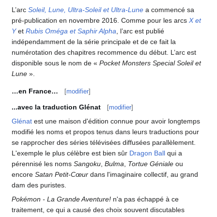
L’arc
Soleil, Lune, Ultra-Soleil et Ultra-Lune
a commencé sa
pré-publication en novembre 2016. Comme pour les arcs
X et
Y
et
Rubis Oméga et Saphir Alpha
, l’arc est publié
indépendamment de la série principale et de ce fait la
numérotation des chapitres recommence du début. L’arc est
disponible sous le nom de «
Pocket Monsters Special Soleil et
Lune
».
…en France…
[
modifier
]
...avec la traduction Glénat
[
modifier
]
Glénat
est une maison d'édition connue pour avoir longtemps
modifié les noms et propos tenus dans leurs traductions pour
se rapprocher des séries télévisées diffusées parallèlement.
L'exemple le plus célèbre est bien sûr
Dragon Ball
qui a
pérennisé les noms
Sangoku
,
Bulma
,
Tortue Géniale
ou
encore
Satan Petit-Cœur
dans l'imaginaire collectif, au grand
dam des puristes.
Pokémon - La Grande Aventure!
n'a pas échappé à ce
traitement, ce qui a causé des choix souvent discutables