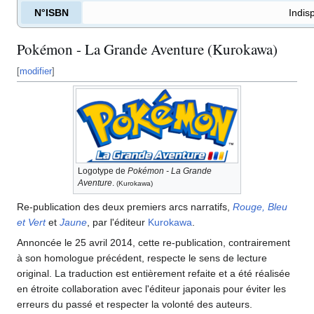
N°ISBN
Indis
Pokémon - La Grande Aventure (Kurokawa)
[
modifier
]
Logotype de
Pokémon - La Grande
Aventure
.
(Kurokawa)
Re-publication des deux premiers arcs narratifs,
Rouge, Bleu
et Vert
et
Jaune
, par l'éditeur
Kurokawa
.
Annoncée le 25 avril 2014, cette re-publication, contrairement
à son homologue précédent, respecte le sens de lecture
original. La traduction est entièrement refaite et a été réalisée
en étroite collaboration avec l'éditeur japonais pour éviter les
erreurs du passé et respecter la volonté des auteurs.