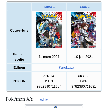
Tome 1
Tome 2
Couverture
Date de
11 mars 2021
10 juin 2021
sortie
Éditeur
Kurokawa
ISBN-13
:
ISBN-13
:
N°ISBN
ISBN
ISBN
9782380711684
9782380711691
Pokémon XY
[
modifier
]