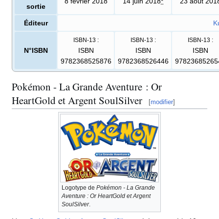
8 février 2018
14 juin 2018
*
23 août 201
sortie
Éditeur
K
ISBN-13
:
ISBN-13
:
ISBN-13
:
N°ISBN
ISBN
ISBN
ISBN
9782368525876
9782368526446
97823685265
Pokémon - La Grande Aventure
: Or
HeartGold et Argent SoulSilver
[
modifier
]
Logotype de
Pokémon - La Grande
Aventure
: Or HeartGold et Argent
SoulSilver
.