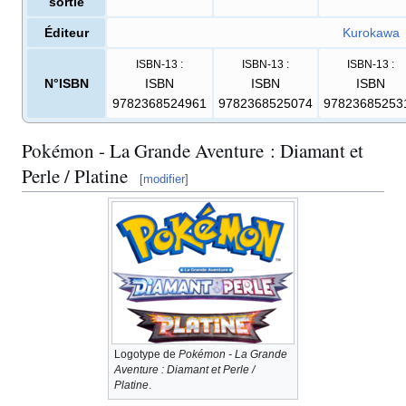
sortie
Éditeur
Kurokawa
ISBN-13
:
ISBN-13
:
ISBN-13
:
N°ISBN
ISBN
ISBN
ISBN
9782368524961
9782368525074
97823685253
Pokémon - La Grande Aventure
: Diamant et
Perle / Platine
[
modifier
]
Logotype de
Pokémon - La Grande
Aventure
: Diamant et Perle /
Platine
.