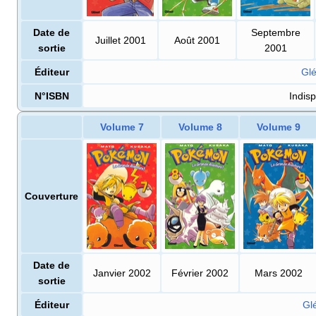
Date de
Septembre
Juillet 2001
Août 2001
sortie
2001
Éditeur
Glé
N°ISBN
Indisp
Volume 7
Volume 8
Volume 9
Couverture
Date de
Janvier 2002
Février 2002
Mars 2002
sortie
Éditeur
Gl