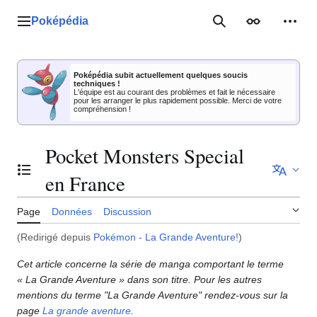
Aller
au
Poképédia
Menu principal
Rechercher
Apparence
Outil
contenu
Poképédia subit actuellement quelques soucis
techniques !
L'équipe est au courant des problèmes et fait le nécessaire
pour les arranger le plus rapidement possible. Merci de votre
compréhension !
Pocket Monsters Special
Basculer la table des matières
en France
Page
Données
Discussion
(Redirigé depuis
Pokémon - La Grande Aventure!
)
Cet article concerne la série de manga comportant le terme
«
La Grande Aventure
» dans son titre. Pour les autres
mentions du terme "La Grande Aventure" rendez-vous sur la
page
La grande aventure
.