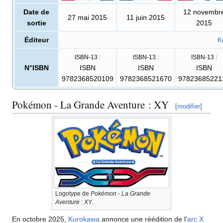
Date de
12 novembr
27 mai 2015
11 juin 2015
sortie
2015
Éditeur
K
ISBN-13
:
ISBN-13
:
ISBN-13
:
N°ISBN
ISBN
ISBN
ISBN
9782368520109
9782368521670
97823685221
Pokémon - La Grande Aventure
: XY
[
modifier
]
Logotype de
Pokémon - La Grande
Aventure
: XY
.
En octobre 2025,
Kurokawa
annonce une réédition de l'
arc X