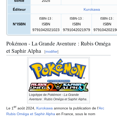
sortie
2025
Éditeur
Kurokawa
ISBN-13
:
ISBN-13
:
ISBN-13
:
N°ISBN
ISBN
ISBN
ISBN
9791042021023
9791042021979
97910420219
Pokémon - La Grande Aventure
: Rubis Oméga
et Saphir Alpha
[
modifier
]
Logotype de
Pokémon - La Grande
Aventure
: Rubis Oméga et Saphir Alpha
.
er
Le 1
août 2024,
Kurokawa
annonce la publication de l'
Arc
Rubis Oméga et Saphir Alpha
en France, sous le nom