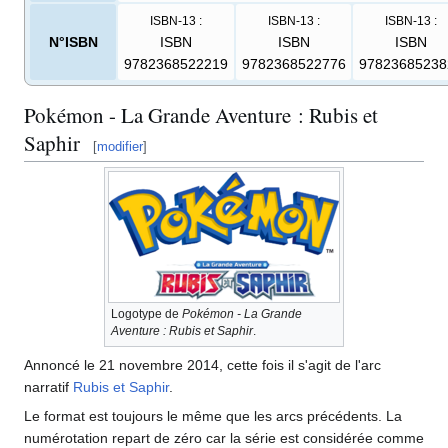
ISBN-13
:
ISBN-13
:
ISBN-13
:
N°ISBN
ISBN
ISBN
ISBN
9782368522219
9782368522776
97823685238
Pokémon - La Grande Aventure
: Rubis et
Saphir
[
modifier
]
Logotype de
Pokémon - La Grande
Aventure
: Rubis et Saphir
.
Annoncé le 21 novembre 2014, cette fois il s'agit de l'arc
narratif
Rubis et Saphir
.
Le format est toujours le même que les arcs précédents. La
numérotation repart de zéro car la série est considérée comme