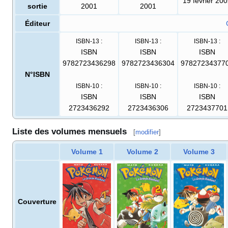
19 février 20
sortie
2001
2001
Éditeur
ISBN-13
:
ISBN-13
:
ISBN-13
:
ISBN
ISBN
ISBN
9782723436298
9782723436304
97827234377
N°ISBN
ISBN-10
:
ISBN-10
:
ISBN-10
:
ISBN
ISBN
ISBN
2723436292
2723436306
2723437701
Liste des volumes mensuels
[
modifier
]
Volume 1
Volume 2
Volume 3
Couverture