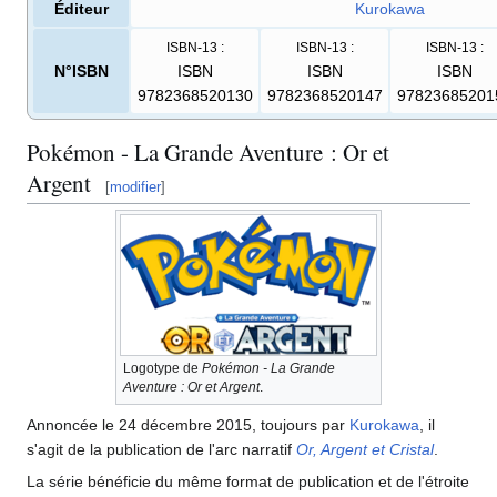
Éditeur
Kurokawa
ISBN-13
:
ISBN-13
:
ISBN-13
:
N°ISBN
ISBN
ISBN
ISBN
9782368520130
9782368520147
97823685201
Pokémon - La Grande Aventure
: Or et
Argent
[
modifier
]
Logotype de
Pokémon - La Grande
Aventure
: Or et Argent
.
Annoncée le 24 décembre 2015, toujours par
Kurokawa
, il
s'agit de la publication de l'arc narratif
Or, Argent et Cristal
.
La série bénéficie du même format de publication et de l'étroite