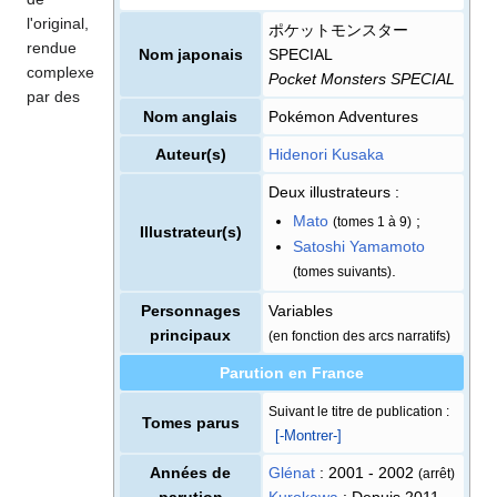
l'original,
ポケットモンスター
rendue
Nom japonais
SPECIAL
complexe
Pocket Monsters SPECIAL
par des
Nom anglais
Pokémon Adventures
Auteur(s)
Hidenori Kusaka
Deux illustrateurs
:
Mato
;
(tomes 1 à 9)
Illustrateur(s)
Satoshi Yamamoto
.
(tomes suivants)
Personnages
Variables
principaux
(en fonction des arcs narratifs)
Parution en France
Suivant le titre de publication
:
Tomes parus
[-Montrer-]
Années de
Glénat
: 2001 - 2002
(arrêt)
parution
Kurokawa
: Depuis 2011