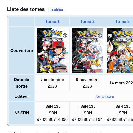
Liste des tomes
[
modifier
]
Tome 1
Tome 2
Tome 3
Couverture
Date de
7 septembre
9 novembre
14 mars 20
sortie
2023
2023
Éditeur
Kurokawa
ISBN-13
:
ISBN-13
:
ISBN-13
:
N°ISBN
ISBN
ISBN
ISBN
9782380714890
9782380715194
97823807155