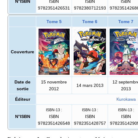
N°ISBN
ISBN
ISBN
ISBN
9782351426531
9782380712193
97823514268
Tome 5
Tome 6
Tome 7
Couverture
Date de
15 novembre
12 septembr
14 mars 2013
sortie
2012
2013
Éditeur
Kurokawa
ISBN-13
:
ISBN-13
:
ISBN-13
:
N°ISBN
ISBN
ISBN
ISBN
9782351426548
9782351428757
97823514290