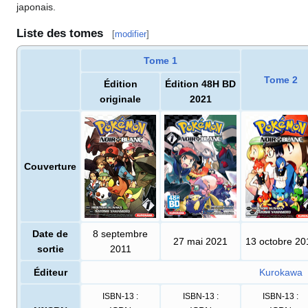
japonais.
Liste des tomes
[
modifier
]
Tome 1
Tome 2
Édition
Édition 48H BD
originale
2021
Couverture
Date de
8 septembre
27 mai 2021
13 octobre 20
sortie
2011
Éditeur
Kurokawa
ISBN-13
:
ISBN-13
:
ISBN-13
: