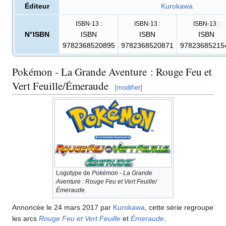
Éditeur
Kurokawa
ISBN-13
:
ISBN-13
:
ISBN-13
:
N°ISBN
ISBN
ISBN
ISBN
9782368520895
9782368520871
97823685215
Pokémon - La Grande Aventure
: Rouge Feu et
Vert Feuille/Émeraude
[
modifier
]
Logotype de
Pokémon - La Grande
Aventure
: Rouge Feu et Vert Feuille/
Émeraude
.
Annoncée le 24 mars 2017 par
Kurokawa
, cette série regroupe
les arcs
Rouge Feu et Vert Feuille
et
Émeraude
.