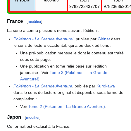
N°ISBN
Inconnu
ISBN
ISBN
9782723437707
97823685201
France
[
modifier
]
La série a connu plusieurs noms suivant l'édition
:
Pokémon - La Grande Aventure!
, publiée par
Glénat
dans
le sens de lecture occidental, qui a eu deux éditions
:
Une pré-publication mensuelle dont le contenu est traité
sous cette page.
Une publication en tome relié basé sur l'édition
japonaise
: Voir
Tome 3 (Pokémon - La Grande
Aventure!)
.
Pokémon - La Grande Aventure
, publiée par
Kurokawa
dans le sens de lecture original et disponible sous forme de
compilation
:
Voir
Tome 2 (Pokémon - La Grande Aventure)
.
Japon
[
modifier
]
Ce format est exclusif à la France.