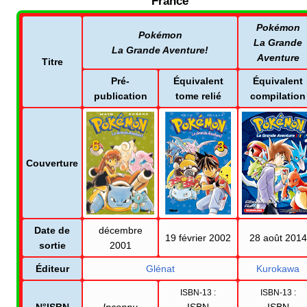
France
Pokémon
Pokémon
La Grande
La Grande Aventure!
Aventure
Titre
Pré-
Équivalent
Équivalent
publication
tome relié
compilation
Couverture
Date de
décembre
19 février 2002
28 août 2014
sortie
2001
Éditeur
Glénat
Kurokawa
ISBN-13
:
ISBN-13
: