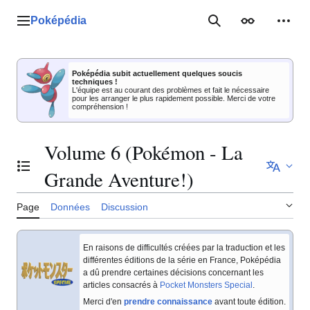
Aller
au
Poképédia
Menu principal
Rechercher
Apparence
Outil
contenu
Poképédia subit actuellement quelques soucis
techniques !
L'équipe est au courant des problèmes et fait le nécessaire
pour les arranger le plus rapidement possible. Merci de votre
compréhension !
Volume 6 (Pokémon - La
Basculer la table des matières
Grande Aventure!)
Page
Données
Discussion
En raisons de difficultés créées par la traduction et les
différentes éditions de la série en France, Poképédia
a dû prendre certaines décisions concernant les
articles consacrés à
Pocket Monsters Special
.
Merci d'en
prendre connaissance
avant toute édition.