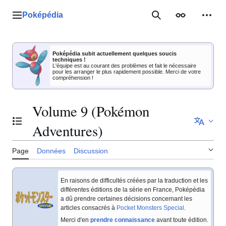
Aller
au
Poképédia
Menu principal
Rechercher
Apparence
Outil
contenu
Poképédia subit actuellement quelques soucis
techniques !
L'équipe est au courant des problèmes et fait le nécessaire
pour les arranger le plus rapidement possible. Merci de votre
compréhension !
Volume 9 (Pokémon
Basculer la table des matières
Adventures)
Page
Données
Discussion
En raisons de difficultés créées par la traduction et les
différentes éditions de la série en France, Poképédia
a dû prendre certaines décisions concernant les
articles consacrés à
Pocket Monsters Special
.
Merci d'en
prendre connaissance
avant toute édition.