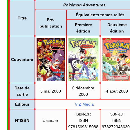
Pokémon Adventures
Équivalents tomes reliés
Titre
Pré-
Première
Deuxième
publication
édition
édition
Couverture
Date de
6 décembre
5 mai 2000
4 août 2009
sortie
2000
Éditeur
VIZ Media
ISBN-13
:
ISBN-13
:
N°ISBN
Inconnu
ISBN
ISBN
9781569315088
978272343630