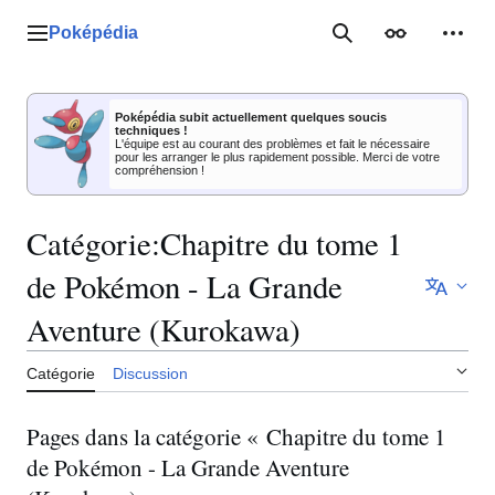
Aller
au
Poképédia
Menu principal
Rechercher
Apparence
Outil
contenu
Poképédia subit actuellement quelques soucis
techniques !
L'équipe est au courant des problèmes et fait le nécessaire
pour les arranger le plus rapidement possible. Merci de votre
compréhension !
Catégorie
:
Chapitre du tome 1
de Pokémon - La Grande
Aventure (Kurokawa)
Catégorie
Discussion
Pages dans la catégorie « Chapitre du tome 1
de Pokémon - La Grande Aventure