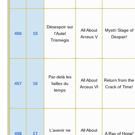
Désespoir sur
All About
Mystri Stage of
456
15
l'Autel
Arceus V
Despair!
Trismegis
Par-delà les
All About
Return from the
457
16
failles du
Arceus VI
Crack of Time!
temps
L'avenir ne
All About
458
17
A Ray of Hope!