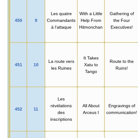
Les quatre
With a Little
Gathering of
450
9
Commandants
Help From
the Four
à l'attaque
Hitmonchan
Executives!
It Takes
La route vers
Route to the
451
10
Xatu to
les Ruines
Ruins!
Tango
Les
révélations
All About
Engravings of
452
11
des
Arceus I
communication!
inscriptions