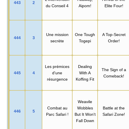
443
2
du Conseil 4
Aipom!
Elite Four!
Une mission
One Tough
A Top-Secret
444
3
secrète
Togepi
Order!
Les prémices
Dealing
The Sign of a
445
4
d'une
With A
Comeback!
résurgence
Koffing Fit
Weavile
Combat au
Wobbles
Battle at the
446
5
Parc Safari
!
But It Won't
Safari Zone!
Fall Down