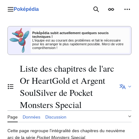
Aller
au
Poképédia
Menu principal
Rechercher
Apparence
Outil
contenu
Poképédia subit actuellement quelques soucis
techniques !
L'équipe est au courant des problèmes et fait le nécessaire
pour les arranger le plus rapidement possible. Merci de votre
compréhension !
Liste des chapitres de l'arc
Or HeartGold et Argent
Basculer la table des matières
SoulSilver de Pocket
Monsters Special
Page
Données
Discussion
Cette page regroupe l'intégralité des chapitres du neuvième
arc de la série
Pocket Monsters Special
.