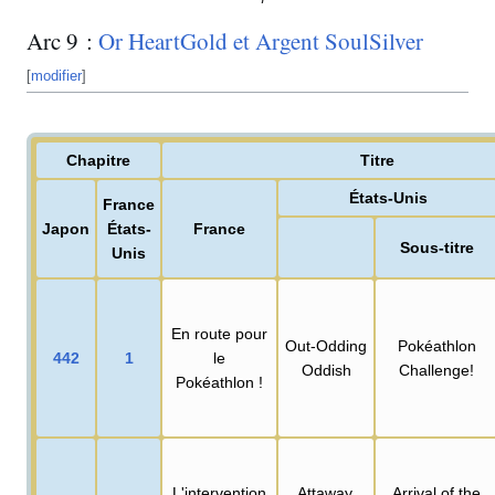
Arc 9
:
Or HeartGold et Argent SoulSilver
[
modifier
]
Chapitre
Titre
États-Unis
France
Japon
États-
France
Sous-titre
Unis
En route pour
Out-Odding
Pokéathlon
442
1
le
Oddish
Challenge!
Pokéathlon
!
L'intervention
Attaway,
Arrival of the