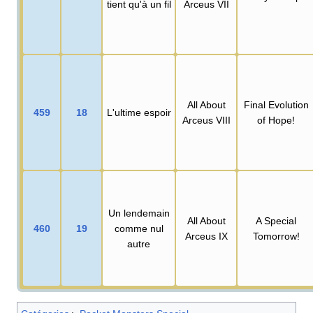
tient qu'à un fil
Arceus VII
All About
Final Evolution
459
18
L'ultime espoir
Arceus VIII
of Hope!
Un lendemain
All About
A Special
460
19
comme nul
Arceus IX
Tomorrow!
autre