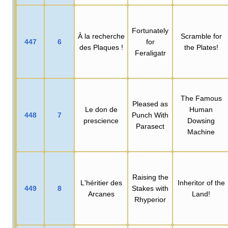
Fortunately
À la recherche
Scramble for
447
6
for
des Plaques
!
the Plates!
Feraligatr
The Famous
Pleased as
Le don de
Human
448
7
Punch With
prescience
Dowsing
Parasect
Machine
Raising the
L'héritier des
Inheritor of the
449
8
Stakes with
Arcanes
Land!
Rhyperior