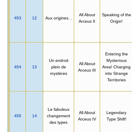
All About
Speaking of the
453
12
Aux origines...
Arceus II
Origin!
Entering the
Un endroit
Mysterious
All About
454
13
plein de
Area! Charging
Arceus III
mystères
into Strange
Territories
Le fabuleux
All About
Legendary
455
14
changement
Arceus IV
Type Shift!
des types