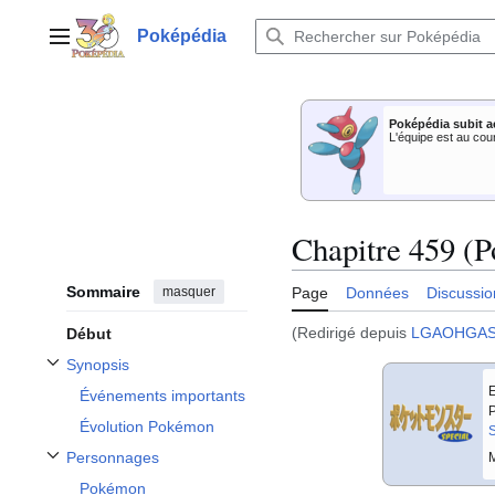
Aller
au
Poképédia
Menu principal
contenu
Poképédia subit a
L'équipe est au cou
Chapitre 459 (P
Sommaire
masquer
Page
Données
Discussio
(Redirigé depuis
LGAOHGAS
Début
Synopsis
Afficher / masquer la sous-section Synopsis
E
Événements importants
P
Évolution Pokémon
S
Personnages
M
Afficher / masquer la sous-section Personnages
Pokémon