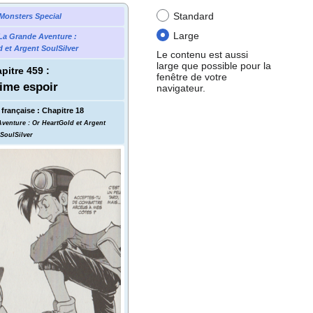
Standard
Monsters Special
Large
La Grande Aventure
:
 et Argent SoulSilver
Le contenu est aussi
large que possible pour la
pitre 459
:
fenêtre de votre
time espoir
navigateur.
française
:
Chapitre 18
Aventure
: Or HeartGold et Argent
SoulSilver