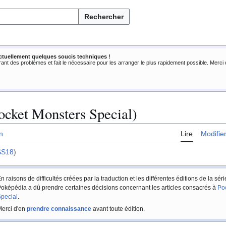
Rechercher
ctuellement quelques soucis techniques !
rant des problèmes et fait le nécessaire pour les arranger le plus rapidement possible. Merc
ocket Monsters Special)
n
Lire
Modifie
S18
)
n raisons de difficultés créées par la traduction et les différentes éditions de la sér
oképédia a dû prendre certaines décisions concernant les articles consacrés à
Po
pecial
.
erci d'en
prendre connaissance
avant toute édition.