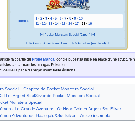
1
·
2
·
3
·
4
·
5
·
6
·
7
·
8
·
9
·
10
Tome 1
11
·
12
·
13
·
14
·
15
·
16
·
17
·
18
·
19
[+] Pocket Monsters Special (Japon) [+]
[+] Pokémon Adventures: Heartgold&Soulsilver (Am. Nord) [+]
article fait partie du
Projet Manga
, dont le but est la mise en place d'une structur
 articles concernant les mangas Pokémon.
i de lire la page du projet avant toute édition
!
rs Special
Chapitre de Pocket Monsters Special
Gold et Argent SoulSilver de Pocket Monsters Special
cket Monsters Special
émon - La Grande Aventure : Or HeartGold et Argent SoulSilver
émon Adventures: Heartgold&Soulsilver
Article incomplet