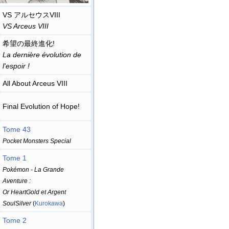
VS アルセウスVIII
VS Arceus VIII
希望の最終進化!
La dernière évolution de
l'espoir
!
All About Arceus VIII
Final Evolution of Hope!
Tome 43
Pocket Monsters Special
Tome 1
Pokémon - La Grande
Aventure
:
Or HeartGold et Argent
SoulSilver
(
Kurokawa
)
Tome 2