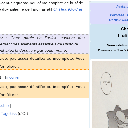
e-cent-cinquante-neuvième chapitre de la série
Pocket 
e dix-huitième de l'arc narratif
Or HeartGold et
Pokémon - 
Or HeartGold
Cha
L'ul
er
!
Cette partie de l'article contient des
ernant des éléments essentiels de l'histoire.
Numérotation 
souhaitez la découvrir par vous-même.
Pokémon - La Grande 
vide, pas assez détaillée ou incomplète. Vous
’améliorer.
s
[
modifier
]
vide, pas assez détaillée ou incomplète. Vous
’améliorer.
difier
]
n
Togekiss
(d'Or)