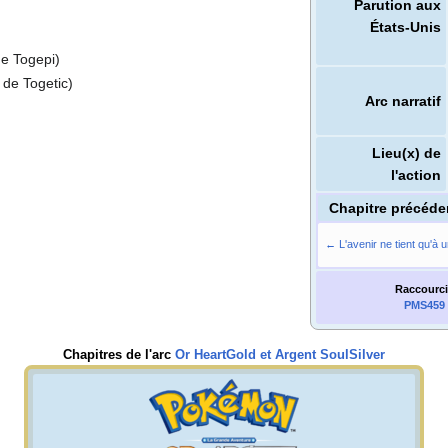
Parution aux
États-Unis
de Togepi)
 de Togetic)
Arc narratif
Lieu(x) de
l'action
Chapitre précéde
← L'avenir ne tient qu'à un
Raccourci
PMS459
Chapitres de l'arc
Or HeartGold et Argent SoulSilver