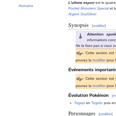
L'ultime espoir
est le quatr
Humains
Pocket Monsters Special
et l
Argent SoulSilver
.
Synopsis
[
modifier
]
Attention spoil
informations conc
Ne la lisez pas si vous 
Cette section est 
pouvez la
modifier
pour l
Événements important
Cette section est 
pouvez la
modifier
pour l
Évolution Pokémon
[
mo
Togepi
en
Togetic
puis e
Personnages
[
modifier
]