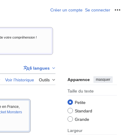
Créer un compte
Se connecter
Outils p
i de votre compréhension !
6 langues
Apparence
masquer
r
Voir l’historique
Outils
Taille du texte
Petite
ie en France,
Standard
cket Monsters
Grande
Largeur