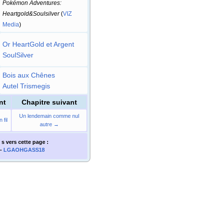
Pokémon Adventures:
Heartgold&Soulsilver
(
VIZ
Media
)
Or HeartGold et Argent
SoulSilver
Bois aux Chênes
Autel Trismegis
nt
Chapitre suivant
Un lendemain comme nul
 fil
autre →
 s
vers cette page
:
-
LGAOHGASS18