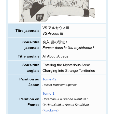
VS アルセウスIII
Titre japonais
VS Arceus III
Sous-titre
突入 謎の領域！
japonais
Foncer dans le lieu mystérieux
!
Titre anglais
All About Arceus III
Sous-titre
Entering the Mysterious Area!
anglais
Charging into Strange Territories
Parution au
Tome 42
Japon
Pocket Monsters Special
Tome 1
Parution en
Pokémon - La Grande Aventure
:
France
Or HeartGold et Argent SoulSilver
(
Kurokawa
)