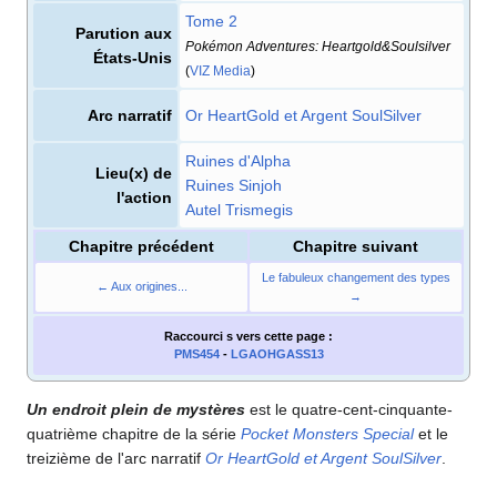
Tome 2
Parution aux
Pokémon Adventures: Heartgold&Soulsilver
États-Unis
(
VIZ Media
)
Arc narratif
Or HeartGold et Argent SoulSilver
Ruines d'Alpha
Lieu(x) de
Ruines Sinjoh
l'action
Autel Trismegis
Chapitre précédent
Chapitre suivant
Le fabuleux changement des types
← Aux origines...
→
Raccourci s
vers cette page
:
PMS454
-
LGAOHGASS13
Un endroit plein de mystères
est le quatre-cent-cinquante-
quatrième chapitre de la série
Pocket Monsters Special
et le
treizième de l'arc narratif
Or HeartGold et Argent SoulSilver
.