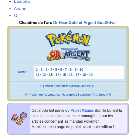
Lambda
Ariane
Or
Chapitres de l'arc
Or HeartGold et Argent SoulSilver
1
·
2
·
3
·
4
·
5
·
6
·
7
·
8
·
9
·
10
Tome 1
11
·
12
·
13
·
14
·
15
·
16
·
17
·
18
·
19
[+] Pocket Monsters Special (Japon) [+]
[+] Pokémon Adventures: Heartgold&Soulsilver (Am. Nord) [+]
Cet article fait partie du
Projet Manga
, dont le but est la
mise en place d'une structure homogène pour les
articles concernant les mangas Pokémon.
Merci de lire la page du projet avant toute édition
!