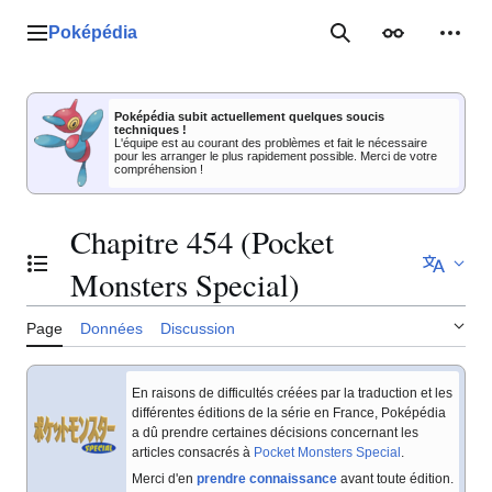
Aller
au
Poképédia
Menu principal
Rechercher
Apparence
Outil
contenu
Poképédia subit actuellement quelques soucis
techniques !
L'équipe est au courant des problèmes et fait le nécessaire
pour les arranger le plus rapidement possible. Merci de votre
compréhension !
Chapitre 454 (Pocket
Basculer la table des matières
Monsters Special)
Page
Données
Discussion
En raisons de difficultés créées par la traduction et les
différentes éditions de la série en France, Poképédia
a dû prendre certaines décisions concernant les
articles consacrés à
Pocket Monsters Special
.
Merci d'en
prendre connaissance
avant toute édition.