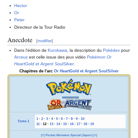
Hector
Or
Peter
Directeur de la Tour Radio
Anecdote
[
modifier
]
Dans l'édition de
Kurokawa
, la description du
Pokédex
pour
Arceus
est celle issue des jeux vidéo
Pokémon Or
HeartGold
et
Argent SoulSilver
.
Chapitres de l'arc
Or HeartGold et Argent SoulSilver
1
·
2
·
3
·
4
·
5
·
6
·
7
·
8
·
9
·
10
Tome 1
11
·
12
·
13
·
14
·
15
·
16
·
17
·
18
·
19
[+] Pocket Monsters Special (Japon) [+]