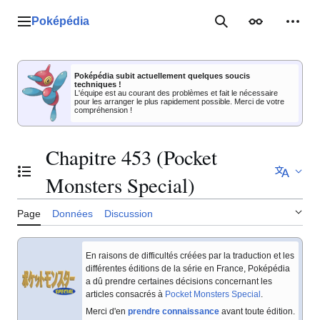
Aller
au
Poképédia
Menu principal
Rechercher
Apparence
Outil
contenu
Poképédia subit actuellement quelques soucis
techniques !
L'équipe est au courant des problèmes et fait le nécessaire
pour les arranger le plus rapidement possible. Merci de votre
compréhension !
Chapitre 453 (Pocket
Basculer la table des matières
Monsters Special)
Page
Données
Discussion
En raisons de difficultés créées par la traduction et les
différentes éditions de la série en France, Poképédia
a dû prendre certaines décisions concernant les
articles consacrés à
Pocket Monsters Special
.
Merci d'en
prendre connaissance
avant toute édition.