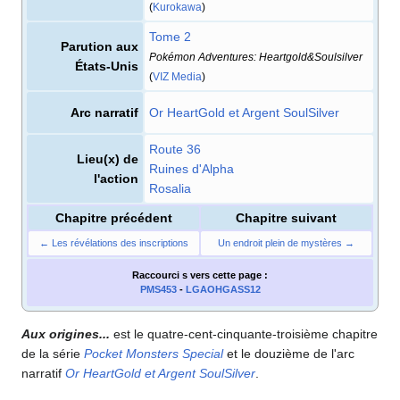
(
Kurokawa
)
Tome 2
Parution aux
Pokémon Adventures: Heartgold&Soulsilver
États-Unis
(
VIZ Media
)
Arc narratif
Or HeartGold et Argent SoulSilver
Route 36
Lieu(x) de
Ruines d'Alpha
l'action
Rosalia
Chapitre précédent
Chapitre suivant
← Les révélations des inscriptions
Un endroit plein de mystères →
Raccourci s
vers cette page
:
PMS453
-
LGAOHGASS12
Aux origines...
est le quatre-cent-cinquante-troisième chapitre
de la série
Pocket Monsters Special
et le douzième de l'arc
narratif
Or HeartGold et Argent SoulSilver
.