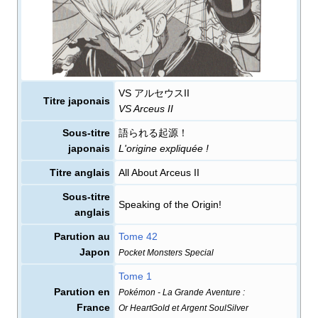
VS アルセウスII
Titre japonais
VS Arceus II
Sous-titre
語られる起源！
japonais
L'origine expliquée
!
Titre anglais
All About Arceus II
Sous-titre
Speaking of the Origin!
anglais
Parution au
Tome 42
Japon
Pocket Monsters Special
Tome 1
Parution en
Pokémon - La Grande Aventure
:
France
Or HeartGold et Argent SoulSilver