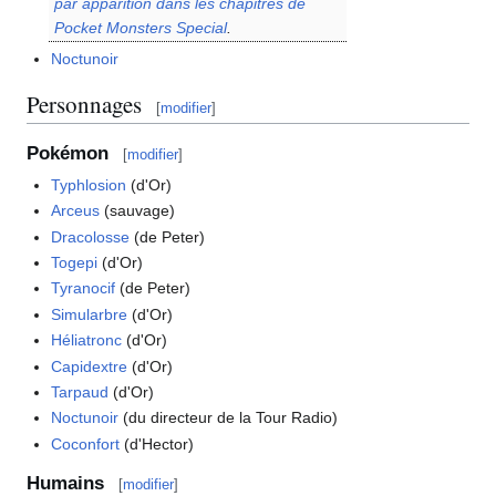
par apparition dans les chapitres de
Pocket Monsters Special
.
Noctunoir
Personnages
[
modifier
]
Pokémon
[
modifier
]
Typhlosion
(d'Or)
Arceus
(sauvage)
Dracolosse
(de Peter)
Togepi
(d'Or)
Tyranocif
(de Peter)
Simularbre
(d'Or)
Héliatronc
(d'Or)
Capidextre
(d'Or)
Tarpaud
(d'Or)
Noctunoir
(du directeur de la Tour Radio)
Coconfort
(d'Hector)
Humains
[
modifier
]