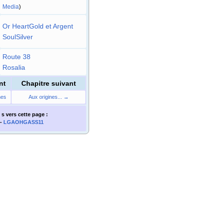
Media
)
Or HeartGold et Argent
SoulSilver
Route 38
Rosalia
nt
Chapitre suivant
nes
Aux origines... →
 s
vers cette page
:
-
LGAOHGASS11