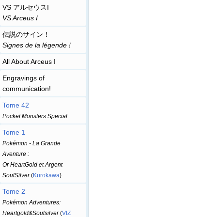
VS アルセウスI
VS Arceus I
伝説のサイン！
Signes de la légende
!
All About Arceus I
Engravings of
communication!
Tome 42
Pocket Monsters Special
Tome 1
Pokémon - La Grande
Aventure
:
Or HeartGold et Argent
SoulSilver
(
Kurokawa
)
Tome 2
Pokémon Adventures:
Heartgold&Soulsilver
(
VIZ