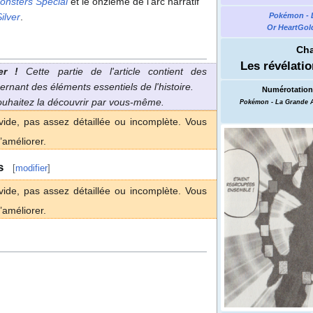
onsters Special
et le onzième de l'arc narratif
ilver
.
Pokémon - 
Or HeartGold
Cha
Les révélatio
er
!
Cette partie de l'article contient des
ernant des éléments essentiels de l'histoire.
Numérotation 
souhaitez la découvrir par vous-même.
Pokémon - La Grande 
vide, pas assez détaillée ou incomplète. Vous
’améliorer.
s
[
modifier
]
vide, pas assez détaillée ou incomplète. Vous
’améliorer.