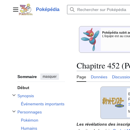
Aller
au
Poképédia
Menu principal
contenu
Poképédia subit a
L'équipe est au cou
Chapitre 452 (P
Sommaire
masquer
Page
Données
Discussio
Début
E
Synopsis
Afficher / masquer la sous-section Synopsis
P
Événements importants
S
M
Personnages
Afficher / masquer la sous-section Personnages
Pokémon
Les révélations des inscri
Humains