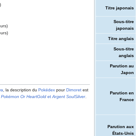
)
Titre japonais
Sous-titre
eurs)
japonais
eurs)
Titre anglais
Sous-titre
anglais
Parution au
Japon
wa
, la description du
Pokédex
pour
Dimoret
est
Parution en
o
Pokémon Or HeartGold
et
Argent SoulSilver
.
France
Parution aux
États-Unis