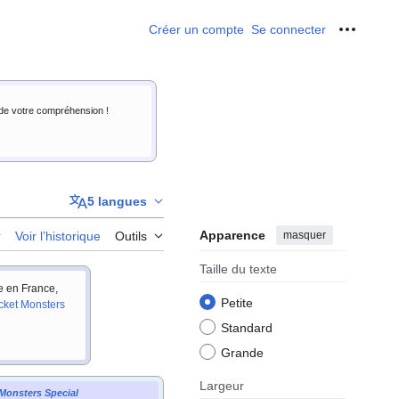
Créer un compte
Se connecter
Outils p
i de votre compréhension !
5 langues
Apparence
masquer
r
Voir l’historique
Outils
Taille du texte
ie en France,
Petite
cket Monsters
Standard
Grande
Largeur
Monsters Special