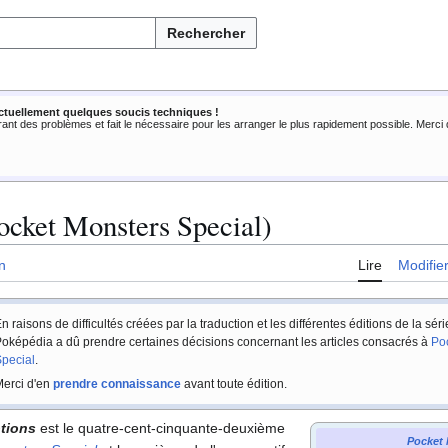
Rechercher
ctuellement quelques soucis techniques !
rant des problèmes et fait le nécessaire pour les arranger le plus rapidement possible. Merc
ocket Monsters Special)
n
Lire
Modifie
n raisons de difficultés créées par la traduction et les différentes éditions de la sér
oképédia a dû prendre certaines décisions concernant les articles consacrés à
Po
pecial
.
erci d'en
prendre connaissance
avant toute édition.
ptions
est le quatre-cent-cinquante-deuxième
Pocket 