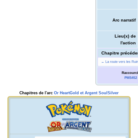
Arc narratif
Lieu(x) de
l'action
Chapitre précéde
← La route vers les Rui
Raccourci
PMS452
Chapitres de l'arc
Or HeartGold et Argent SoulSilver