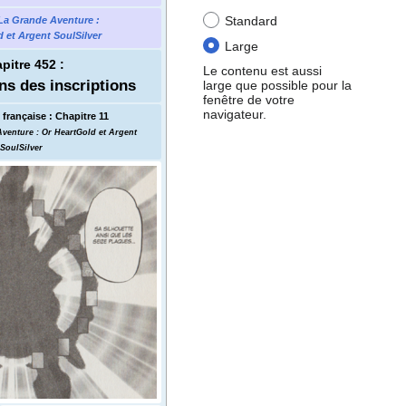
Standard
La Grande Aventure
:
 et Argent SoulSilver
Large
pitre 452
:
Le contenu est aussi
ns des inscriptions
large que possible pour la
fenêtre de votre
navigateur.
française
:
Chapitre 11
Aventure
: Or HeartGold et Argent
SoulSilver