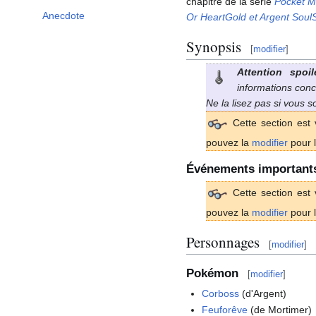
chapitre de la série
Pocket M
Anecdote
Or HeartGold et Argent SoulS
Synopsis
[
modifier
]
Attention spoil
informations conc
Ne la lisez pas si vous 
Cette section est 
pouvez la
modifier
pour l
Événements important
Cette section est 
pouvez la
modifier
pour l
Personnages
[
modifier
]
Pokémon
[
modifier
]
Corboss
(d'Argent)
Feuforêve
(de Mortimer)