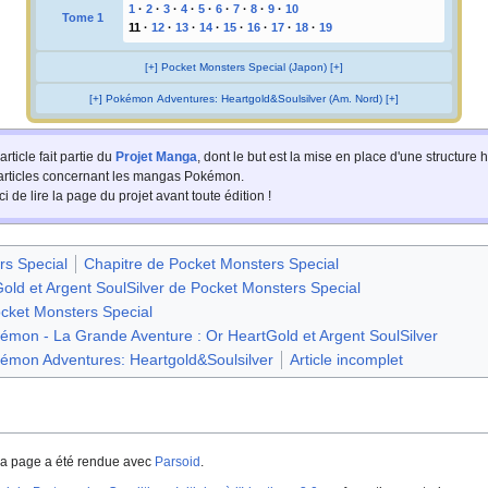
1
·
2
·
3
·
4
·
5
·
6
·
7
·
8
·
9
·
10
Tome 1
11
·
12
·
13
·
14
·
15
·
16
·
17
·
18
·
19
[+] Pocket Monsters Special (Japon) [+]
[+] Pokémon Adventures: Heartgold&Soulsilver (Am. Nord) [+]
article fait partie du
Projet Manga
, dont le but est la mise en place d'une structur
 articles concernant les mangas Pokémon.
i de lire la page du projet avant toute édition
!
rs Special
Chapitre de Pocket Monsters Special
Gold et Argent SoulSilver de Pocket Monsters Special
cket Monsters Special
émon - La Grande Aventure : Or HeartGold et Argent SoulSilver
émon Adventures: Heartgold&Soulsilver
Article incomplet
a page a été rendue avec
Parsoid
.