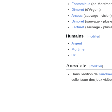
Fantominus
(de Mortimer
Dimoret
(d'Argent)
Arceus
(sauvage - vision)
Dimoret
(sauvage - plusi
Farfuret
(sauvage - plusi
Humains
[
modifier
]
Argent
Mortimer
Or
Anecdote
[
modifier
]
Dans l'édition de
Kuroka
celle issue des jeux vidé