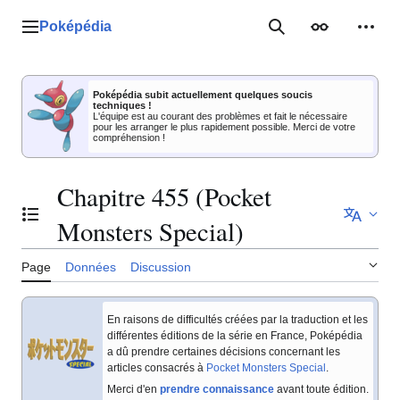
Aller
au
Poképédia
Menu principal
Rechercher
Apparence
Outil
contenu
Poképédia subit actuellement quelques soucis
techniques !
L'équipe est au courant des problèmes et fait le nécessaire
pour les arranger le plus rapidement possible. Merci de votre
compréhension !
Chapitre 455 (Pocket
Basculer la table des matières
Monsters Special)
Page
Données
Discussion
En raisons de difficultés créées par la traduction et les
différentes éditions de la série en France, Poképédia
a dû prendre certaines décisions concernant les
articles consacrés à
Pocket Monsters Special
.
Merci d'en
prendre connaissance
avant toute édition.