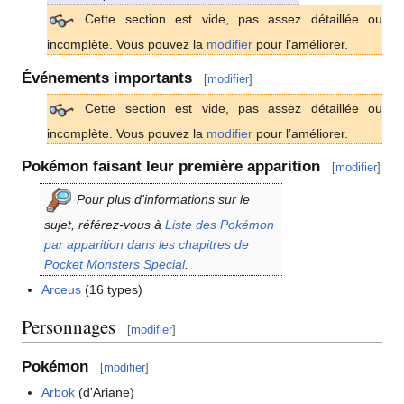
Cette section est vide, pas assez détaillée ou
incomplète. Vous pouvez la
modifier
pour l’améliorer.
Événements importants
[
modifier
]
Cette section est vide, pas assez détaillée ou
incomplète. Vous pouvez la
modifier
pour l’améliorer.
Pokémon faisant leur première apparition
[
modifier
]
Pour plus d'informations sur le
sujet, référez-vous à
Liste des Pokémon
par apparition dans les chapitres de
Pocket Monsters Special
.
Arceus
(16 types)
Personnages
[
modifier
]
Pokémon
[
modifier
]
Arbok
(d'Ariane)