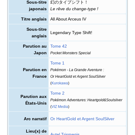
Sous-titre
幻のタイプシフト！
japonais
Le rêve du change-type
!
Titre anglais
All About Arceus IV
Sous-titre
Legendary Type Shift!
anglais
Parution au
Tome 42
Japon
Pocket Monsters Special
Tome 1
Parution en
Pokémon - La Grande Aventure
:
France
Or HeartGold et Argent SoulSilver
(
Kurokawa
)
Tome 2
Parution aux
Pokémon Adventures: Heartgold&Soulsilver
États-Unis
(
VIZ Media
)
Arc narratif
Or HeartGold et Argent SoulSilver
Lieu(x) de
Autel Trismegis