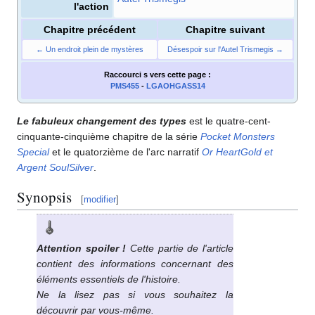
l'action
Chapitre précédent
Chapitre suivant
← Un endroit plein de mystères
Désespoir sur l'Autel Trismegis →
Raccourci s
vers cette page
:
PMS455
-
LGAOHGASS14
Le fabuleux changement des types
est le quatre-cent-
cinquante-cinquième chapitre de la série
Pocket Monsters
Special
et le quatorzième de l'arc narratif
Or HeartGold et
Argent SoulSilver
.
Synopsis
[
modifier
]
Attention spoiler
!
Cette partie de l'article
contient des informations concernant des
éléments essentiels de l'histoire.
Ne la lisez pas si vous souhaitez la
découvrir par vous-même.