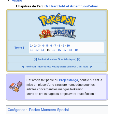
Ariane
Chapitres de l'arc
Or HeartGold et Argent SoulSilver
1
·
2
·
3
·
4
·
5
·
6
·
7
·
8
·
9
·
10
Tome 1
11
·
12
·
13
·
14
·
15
·
16
·
17
·
18
·
19
[+] Pocket Monsters Special (Japon) [+]
[+] Pokémon Adventures: Heartgold&Soulsilver (Am. Nord) [+]
Cet article fait partie du
Projet Manga
, dont le but est la
mise en place d'une structure homogène pour les
articles concernant les mangas Pokémon.
Merci de lire la page du projet avant toute édition
!
Catégories
:
Pocket Monsters Special