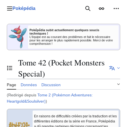
Aller
au
Poképédia
Menu principal
Rechercher
Apparence
Outil
contenu
Poképédia subit actuellement quelques soucis
techniques !
L'équipe est au courant des problèmes et fait le nécessaire
pour les arranger le plus rapidement possible. Merci de votre
compréhension !
Tome 42 (Pocket Monsters
Basculer la table des matières
Special)
Page
Données
Discussion
(Redirigé depuis
Tome 2 (Pokémon Adventures:
Heartgold&Soulsilver)
)
En raisons de difficultés créées par la traduction et les
différentes éditions de la série en France, Poképédia
a dû prendre certaines décisions concernant les