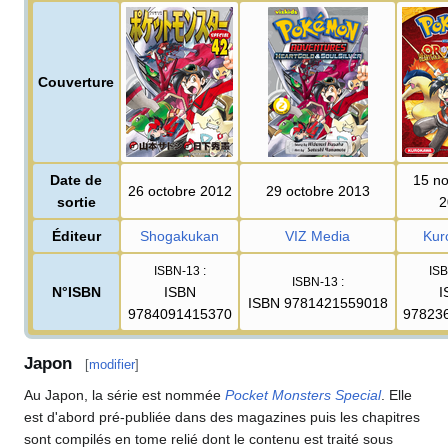
Couverture
Date de
15 n
26 octobre 2012
29 octobre 2013
sortie
2
Éditeur
Shogakukan
VIZ Media
Kur
ISBN-13
:
IS
ISBN-13
:
N°ISBN
ISBN
I
ISBN 9781421559018
9784091415370
97823
Japon
[
modifier
]
Au Japon, la série est nommée
Pocket Monsters Special
. Elle
est d'abord pré-publiée dans des magazines puis les chapitres
sont compilés en tome relié dont le contenu est traité sous