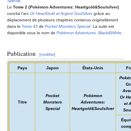
Special
Le
Tome 2 (Pokémon Adventures: Heartgold&Soulsilver)
conclut l'arc
Or HeartGold et Argent SoulSilver
grâce au
déplacement de plusieurs chapitres contenus originellement
dans le
Tome 43
de
Pocket Monsters Special
. La suite est
disponible sous le nom de
Pokémon Adventures: Black&White
.
Publication
[
modifier
]
Pays
Japon
États-Unis
Fr
Pokém
Gr
Ave
Pocket
Pokémon
Or He
Titre
Monsters
Adventures:
et 
Special
Heartgold&Soulsilver
Soul
Équi
comp