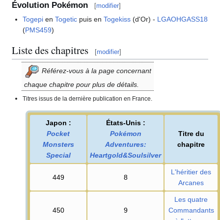
Évolution Pokémon
[
modifier
]
Togepi
en
Togetic
puis en
Togekiss
(d'Or) -
LGAOHGASS18
(
PMS459
)
Liste des chapitres
[
modifier
]
Référez-vous à la page concernant
chaque chapitre pour plus de détails.
Titres issus de la dernière publication en France.
Japon
:
États-Unis
:
Pocket
Pokémon
Titre du
Monsters
Adventures:
chapitre
Special
Heartgold&Soulsilver
L'héritier des
449
8
Arcanes
Les quatre
450
9
Commandants