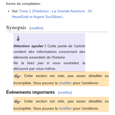
forme de compilation
:
Voir
Tome 1 (Pokémon - La Grande Aventure
: Or
HeartGold et Argent SoulSilver)
.
Synopsis
[
modifier
]
Attention spoiler
!
Cette partie de l'article
contient des informations concernant des
éléments essentiels de l'histoire.
Ne la lisez pas si vous souhaitez la
découvrir par vous-même.
Cette section est vide, pas assez détaillée ou
incomplète. Vous pouvez la
modifier
pour l’améliorer.
Événements importants
[
modifier
]
Cette section est vide, pas assez détaillée ou
incomplète. Vous pouvez la
modifier
pour l’améliorer.