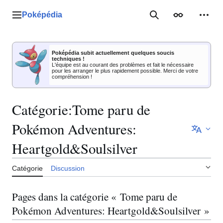
Aller
au
Poképédia
Menu principal
Rechercher
Apparence
Outil
contenu
Poképédia subit actuellement quelques soucis
techniques !
L'équipe est au courant des problèmes et fait le nécessaire
pour les arranger le plus rapidement possible. Merci de votre
compréhension !
Catégorie
:
Tome paru de
Pokémon Adventures:
Heartgold&Soulsilver
Catégorie
Discussion
Pages dans la catégorie « Tome paru de
Pokémon Adventures: Heartgold&Soulsilver »