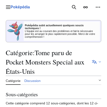
Aller
au
Poképédia
Menu principal
Rechercher
Apparence
Outil
contenu
Poképédia subit actuellement quelques soucis
techniques !
L'équipe est au courant des problèmes et fait le nécessaire
pour les arranger le plus rapidement possible. Merci de votre
compréhension !
Catégorie
:
Tome paru de
Pocket Monsters Special aux
États-Unis
Catégorie
Discussion
Sous-catégories
Cette catégorie comprend 12 sous-catégories, dont les 12 ci-