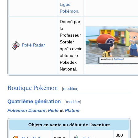
Ligue
Pokémon
.
Donné par
le
Professeur
Sorbier
Poké Radar
après avoir
obtenu le
Pokédex
National.
Boutique Pokémon
[
modifier
]
Quatrième génération
[
modifier
]
Pokémon Diamant
,
Perle
et
Platine
Objets en vente au début de l'aventure
300