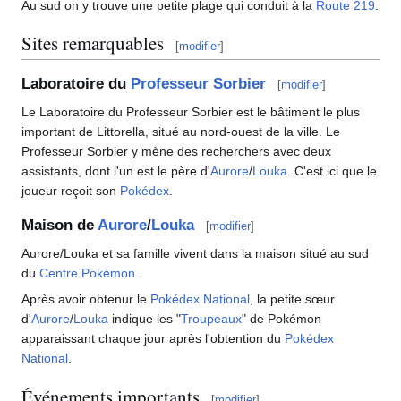
Au sud on y trouve une petite plage qui conduit à la
Route 219
.
Sites remarquables
[
modifier
]
Laboratoire du
Professeur Sorbier
[
modifier
]
Le Laboratoire du Professeur Sorbier est le bâtiment le plus
important de Littorella, situé au nord-ouest de la ville. Le
Professeur Sorbier y mène des recherchers avec deux
assistants, dont l'un est le père d'
Aurore
/
Louka
. C'est ici que le
joueur reçoit son
Pokédex
.
Maison de
Aurore
/
Louka
[
modifier
]
Aurore/Louka et sa famille vivent dans la maison situé au sud
du
Centre Pokémon
.
Après avoir obtenur le
Pokédex National
, la petite sœur
d'
Aurore
/
Louka
indique les "
Troupeaux
" de Pokémon
apparaissant chaque jour après l'obtention du
Pokédex
National
.
Événements importants
[
modifier
]