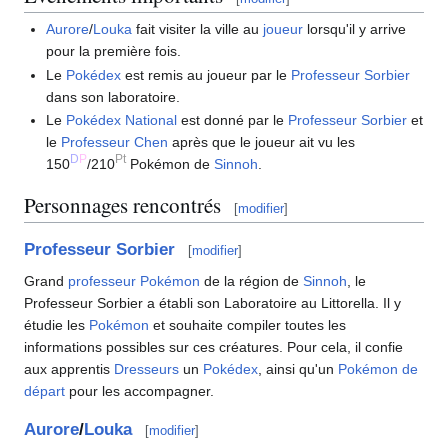
Aurore
/
Louka
fait visiter la ville au
joueur
lorsqu'il y arrive
pour la première fois.
Le
Pokédex
est remis au joueur par le
Professeur Sorbier
dans son laboratoire.
Le
Pokédex National
est donné par le
Professeur Sorbier
et
le
Professeur Chen
après que le joueur ait vu les
D
P
Pt
150
/210
Pokémon de
Sinnoh
.
Personnages rencontrés
[
modifier
]
Professeur Sorbier
[
modifier
]
Grand
professeur Pokémon
de la région de
Sinnoh
, le
Professeur Sorbier a établi son Laboratoire au Littorella. Il y
étudie les
Pokémon
et souhaite compiler toutes les
informations possibles sur ces créatures. Pour cela, il confie
aux apprentis
Dresseurs
un
Pokédex
, ainsi qu'un
Pokémon de
départ
pour les accompagner.
Aurore
/
Louka
[
modifier
]