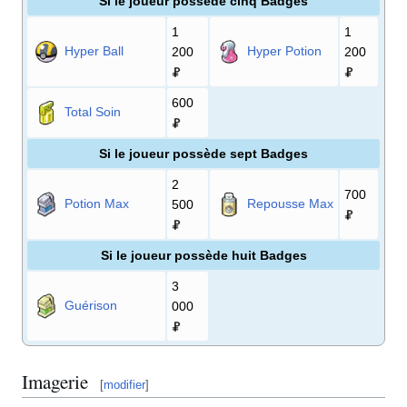
Si le joueur possède cinq Badges
1
1
Hyper Ball
Hyper Potion
200
200
600
Total Soin
Si le joueur possède sept Badges
2
700
Potion Max
Repousse Max
500
Si le joueur possède huit Badges
3
Guérison
000
Imagerie
[
modifier
]