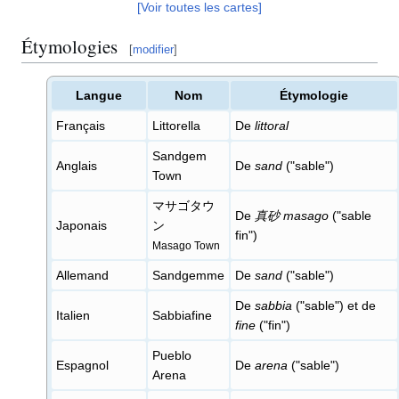
[Voir toutes les cartes]
Étymologies
[
modifier
]
Langue
Nom
Étymologie
Français
Littorella
De
littoral
Sandgem
Anglais
De
sand
("sable")
Town
マサゴタウ
De
真砂 masago
("sable
Japonais
ン
fin")
Masago Town
Allemand
Sandgemme
De
sand
("sable")
De
sabbia
("sable") et de
Italien
Sabbiafine
fine
("fin")
Pueblo
Espagnol
De
arena
("sable")
Arena