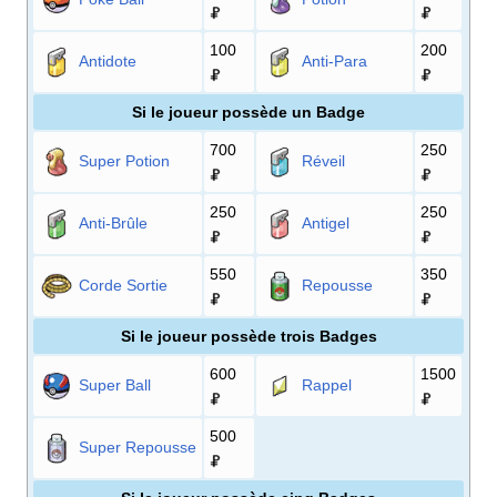
100
200
Antidote
Anti-Para
Si le joueur possède un Badge
700
250
Super Potion
Réveil
250
250
Anti-Brûle
Antigel
550
350
Corde Sortie
Repousse
Si le joueur possède trois Badges
600
1500
Super Ball
Rappel
500
Super Repousse