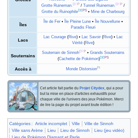
D
P
P
D
P
P
Grotte Ruineman.
/
Tunnel Ruineman.
/
DE
PS
Grotte du Ruinophile
•
Mine de Charbourg
Île de Fer
•
Île Pleine Lune
•
Île Nouvellune
•
Îles
Paradis Fleuri
Lac Courage
(
Rive
) •
Lac Savoir
(
Rive
) •
Lac
Lacs
Vérité
(
Rive
)
D
P
P
Souterrain de Sinnoh
•
Grands Souterrains
Souterrains
DE
PS
(
Cachette de Pokémon
)
Pt
Accès à
Monde Distorsion
Cet article fait partie du
Projet Citydex
, qui a pour
but la mise en place d'articles exhaustifs pour
chaque ville de l'univers des jeux Pokémon. Merci
de lire la page du projet avant toute édition
!
Catégories
:
Article incomplet
Ville
Ville de Sinnoh
Ville sans Arène
Lieu
Lieu de Sinnoh
Lieu (jeu vidéo)
Lieu de Pokémon Diamant et Perle