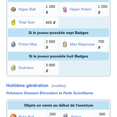
1 200
1 200
Hyper Ball
Hyper Potion
Total Soin
600
Si le joueur possède sept Badges
2 500
700
Potion Max
Max Repousse
Si le joueur possède huit Badges
3 000
Guérison
Huitième génération
[
modifier
]
Pokémon Diamant Étincelant
et
Perle Scintillante
Objets en vente au début de l'aventure
200
300
Poké Ball
Potion