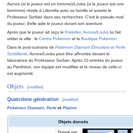
Aurore (si le joueur est un homme)/Louka (si le joueur est une
femmme) réside à Littorella avec sa famille et assiste le
Professeur Sorbier dans ses recherches. C'est le pseudo-rival
du joueur, il/elle aide le joueur durant son aventure.
Après que le joueur ait reçu le
Pokédex
,
Aurore
/
Louka
lui fait
visiter la ville
: le
Centre Pokémon
et la
Boutique Pokémon
.
Dans le post-scénario de
Pokémon Diamant Étincelant
et
Perle
Scintillante
, Aurore/Louka peut être affrontée devant le
laboratoire du Professeur Sorbier. Après 10 entrées du joueur
au Panthéon, son équipe est modifiée et le niveau de celle-ci
est augmenté.
Objets
[
modifier
]
Quatrième génération
[
modifier
]
Pokémon Diamant
,
Perle
et
Platine
Objets donnés
Donné par