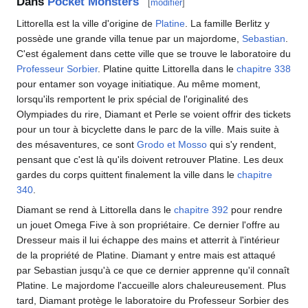
Dans
Pocket Monsters
[
modifier
]
Littorella est la ville d'origine de
Platine
. La famille Berlitz y
possède une grande villa tenue par un majordome,
Sebastian
.
C'est également dans cette ville que se trouve le laboratoire du
Professeur Sorbier
. Platine quitte Littorella dans le
chapitre 338
pour entamer son voyage initiatique. Au même moment,
lorsqu'ils remportent le prix spécial de l'originalité des
Olympiades du rire, Diamant et Perle se voient offrir des tickets
pour un tour à bicyclette dans le parc de la ville. Mais suite à
des mésaventures, ce sont
Grodo et Mosso
qui s'y rendent,
pensant que c'est là qu'ils doivent retrouver Platine. Les deux
gardes du corps quittent finalement la ville dans le
chapitre
340
.
Diamant se rend à Littorella dans le
chapitre 392
pour rendre
un jouet Omega Five à son propriétaire. Ce dernier l'offre au
Dresseur mais il lui échappe des mains et atterrit à l'intérieur
de la propriété de Platine. Diamant y entre mais est attaqué
par Sebastian jusqu'à ce que ce dernier apprenne qu'il connaît
Platine. Le majordome l'accueille alors chaleureusement. Plus
tard, Diamant protège le laboratoire du Professeur Sorbier des