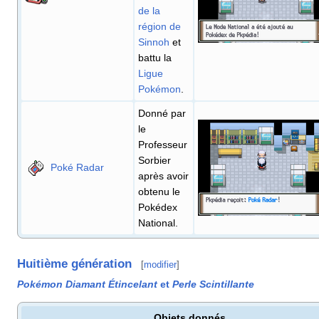
de la
région de
Sinnoh
et
battu la
Ligue
Pokémon
.
Donné par
le
Professeur
Sorbier
Poké Radar
après avoir
obtenu le
Pokédex
National.
Huitième génération
[
modifier
]
Pokémon Diamant Étincelant
et
Perle Scintillante
Objets donnés