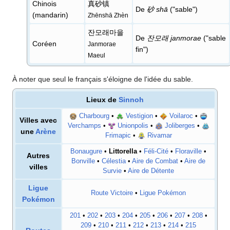
Chinois
真砂镇
De
砂 shā
("sable")
(mandarin)
Zhēnshā Zhèn
잔모래마을
De
잔모래 janmorae
("sable
Coréen
Janmorae
fin")
Maeul
À noter que seul le français s'éloigne de l'idée du sable.
Lieux de
Sinnoh
Charbourg
•
Vestigion
•
Voilaroc
•
Villes avec
Verchamps
•
Unionpolis
•
Joliberges
•
une
Arène
Frimapic
•
Rivamar
Bonaugure
•
Littorella
•
Féli-Cité
•
Floraville
•
Autres
Bonville
•
Célestia
•
Aire de Combat
•
Aire de
villes
Survie
•
Aire de Détente
Ligue
Route Victoire
•
Ligue Pokémon
Pokémon
201
•
202
•
203
•
204
•
205
•
206
•
207
•
208
•
209
•
210
•
211
•
212
•
213
•
214
•
215