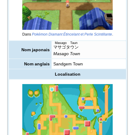
Dans
Pokémon Diamant Étincelant
et
Perle Scintillante
.
Masago Taun
マサゴタウン
Nom japonais
Masago Town
Nom anglais
Sandgem Town
Localisation