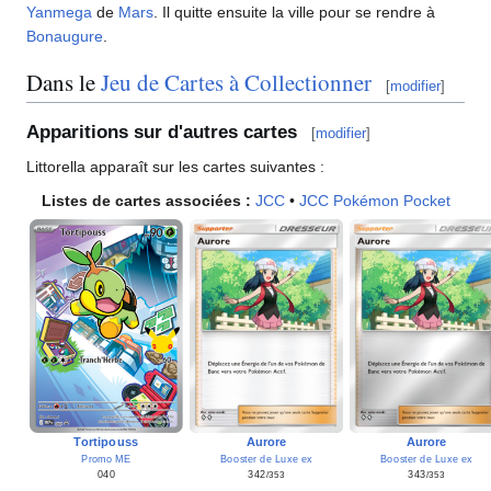
Yanmega
de
Mars
. Il quitte ensuite la ville pour se rendre à
Bonaugure
.
Dans le
Jeu de Cartes à Collectionner
[
modifier
]
Apparitions sur d'autres cartes
[
modifier
]
Littorella apparaît sur les cartes suivantes
:
Listes de cartes associées
:
JCC
•
JCC Pokémon Pocket
Tortipouss
Aurore
Aurore
Promo ME
Booster de Luxe ex
Booster de Luxe ex
040
342
343
/353
/353