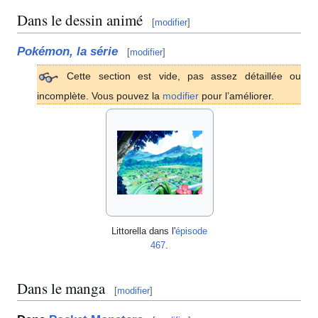
Dans le dessin animé
[
modifier
]
Pokémon, la série
[
modifier
]
Cette section est vide, pas assez détaillée ou
incomplète. Vous pouvez la
modifier
pour l’améliorer.
Littorella dans l'
épisode
467
.
Dans le manga
[
modifier
]