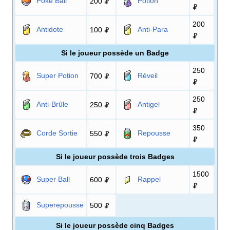
Poké Ball
Potion
200
200
Antidote
Anti-Para
100
Si le joueur possède un Badge
250
Super Potion
Réveil
700
250
Anti-Brûle
Antigel
250
350
Corde Sortie
Repousse
550
Si le joueur possède trois Badges
1500
Super Ball
Rappel
600
Superepousse
500
Si le joueur possède cinq Badges