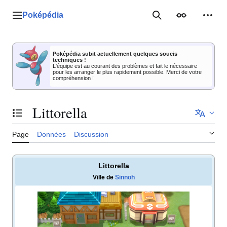
Aller
au
Poképédia
Menu principal
Rechercher
Apparence
Outil
contenu
Poképédia subit actuellement quelques soucis
techniques !
L'équipe est au courant des problèmes et fait le nécessaire
pour les arranger le plus rapidement possible. Merci de votre
compréhension !
Littorella
Basculer la table des matières
Page
Données
Discussion
Littorella
Ville de
Sinnoh