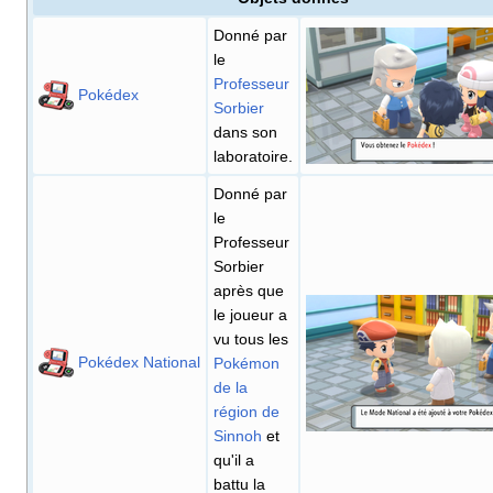
Donné par
le
Professeur
Pokédex
Sorbier
dans son
laboratoire.
Donné par
le
Professeur
Sorbier
après que
le joueur a
vu tous les
Pokédex National
Pokémon
de la
région de
Sinnoh
et
qu'il a
battu la