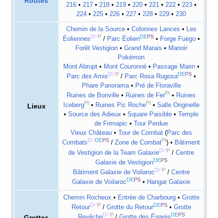
Routes
216
•
217
•
218
•
219
•
220
•
221
•
222
•
223
•
224
•
225
•
226
•
227
•
228
•
229
•
230
Chemin de la Source
•
Colonnes Lances
•
Les
D
P
P
DE
PS
Éoliennes
/
Parc Éolien
•
Forge Fuego
•
Forêt Vestigion
•
Grand Marais
•
Manoir
Pokémon
Mont Abrupt
•
Mont Couronné
•
Passage Marin
•
D
P
P
DE
PS
Parc des Amis
/
Parc Rosa Rugosa
•
Phare Panorama
•
Pré de Floraville
Pt
Ruines de Bonville
•
Ruines de Fer
•
Ruines
Pt
Pt
Iceberg
•
Ruines Pic Roche
•
Salle Originelle
Lieux
•
Source des Adieux
•
Square Paisible
•
Temple
de Frimapic
•
Tour Perdue
Vieux Château
•
Tour de Combat
(
Parc des
D
P
DE
PS
Pt
Combats
/
Zone de Combat
) •
Bâtiment
D
P
P
de Vestigion de la Team Galaxie
/
Centre
DE
PS
Galaxie de Vestigion
D
P
P
Bâtiment Galaxie de Voilaroc
/
Centre
DE
PS
Galaxie de Voilaroc
•
Hangar Galaxie
Chemin Rocheux
•
Entrée de Charbourg
•
Grotte
D
P
P
DE
PS
Retour
/
Grotte du Retour
•
Grotte
D
P
P
DE
PS
Grottes
Revêche
/
Grotte des Égarés