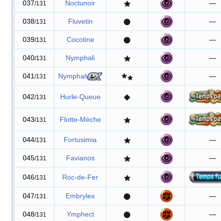
037
Noctunoir
—
/131
038
Fluvetin
—
/131
039
Cocotine
—
/131
040
Nymphali
—
/131
041
Nymphali
—
/131
042
Hurle-Queue
/131
043
Flotte-Mèche
/131
044
Fortusimia
—
/131
045
Favianos
—
/131
046
Roc-de-Fer
/131
047
Embrylex
—
/131
048
Ymphect
—
/131