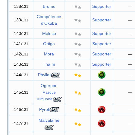
138
Brome
Supporter
—
/131
Compétence
139
Supporter
—
/131
d'Okuba
140
Meloco
Supporter
—
/131
141
Ortiga
Supporter
—
/131
142
Mora
Supporter
—
/131
143
Thaïm
Supporter
—
/131
144
Phyllali
—
/131
Ogerpon
145
—
/131
Masque
Turquoise
146
Pyroli
—
/131
Malvalame
147
—
/131