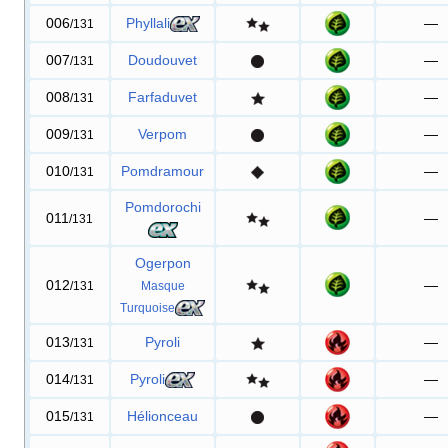
006
Phyllali
—
/131
007
Doudouvet
—
/131
008
Farfaduvet
—
/131
009
Verpom
—
/131
010
Pomdramour
—
/131
Pomdorochi
011
—
/131
Ogerpon
012
—
/131
Masque
Turquoise
013
Pyroli
—
/131
014
Pyroli
—
/131
015
Hélionceau
—
/131