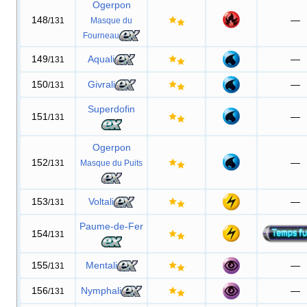
Ogerpon
148
—
/131
Masque du
Fourneau
149
Aquali
—
/131
150
Givrali
—
/131
Superdofin
151
—
/131
Ogerpon
152
—
/131
Masque du Puits
153
Voltali
—
/131
Paume-de-Fer
154
/131
155
Mentali
—
/131
156
Nymphali
—
/131