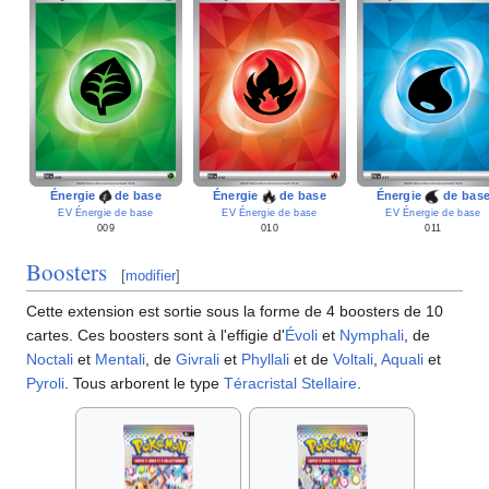
Énergie
de base
Énergie
de base
Énergie
de bas
EV Énergie de base
EV Énergie de base
EV Énergie de base
009
010
011
Boosters
[
modifier
]
Cette extension est sortie sous la forme de 4 boosters de 10
cartes. Ces boosters sont à l'effigie d'
Évoli
et
Nymphali
, de
Noctali
et
Mentali
, de
Givrali
et
Phyllali
et de
Voltali
,
Aquali
et
Pyroli
. Tous arborent le type
Téracristal
Stellaire
.