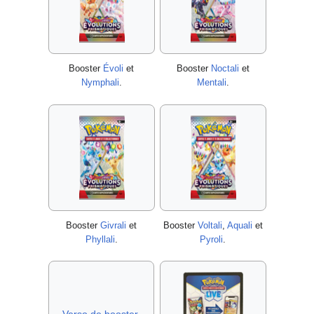
Booster
Évoli
et
Booster
Noctali
et
Nymphali
.
Mentali
.
Booster
Givrali
et
Booster
Voltali
,
Aquali
et
Phyllali
.
Pyroli
.
Verso de booster.