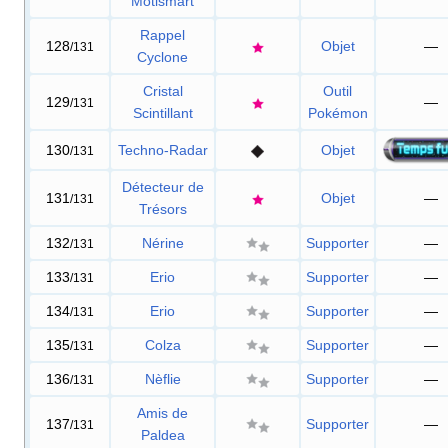
Motismart
Rappel
128
Objet
—
/131
Cyclone
Cristal
Outil
129
—
/131
Scintillant
Pokémon
130
Techno-Radar
Objet
/131
Détecteur de
131
Objet
—
/131
Trésors
132
Nérine
Supporter
—
/131
133
Erio
Supporter
—
/131
134
Erio
Supporter
—
/131
135
Colza
Supporter
—
/131
136
Nèflie
Supporter
—
/131
Amis de
137
Supporter
—
/131
Paldea