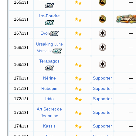
165
—
/131
Ire-Foudre
166
/131
167
Évoli
—
/131
Ursaking
Lune
168
—
/131
Vermeille
Terapagos
169
—
/131
170
Nérine
Supporter
—
/131
171
Rubépin
Supporter
—
/131
172
Irido
Supporter
—
/131
Art Secret de
173
Supporter
—
/131
Jeannine
174
Kassis
Supporter
—
/131