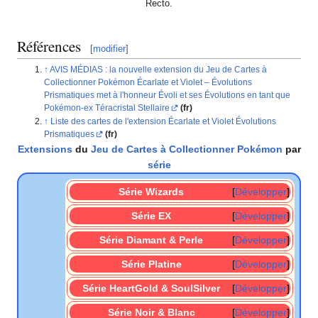
Recto.
Références
[
modifier
]
AVIS MÉDIAS
: la nouvelle extension du Jeu de Cartes à
Collectionner Pokémon Écarlate et Violet – Évolutions
Prismatiques met à l'honneur Évoli et ses Évolutions en tant que
Pokémon-ex Téracristal Stellaire
(fr)
Liste des cartes de l'extension Écarlate et Violet Évolutions
Prismatiques
(fr)
Extensions
du
Jeu de Cartes à Collectionner Pokémon
par
série
Série Wizards
Développer
Série EX
Développer
Série Diamant & Perle
Développer
Série Platine
Développer
Série HeartGold & SoulSilver
Développer
Série Noir & Blanc
Développer