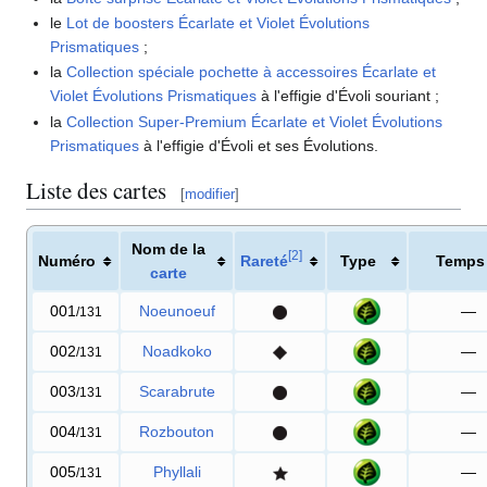
le
Lot de boosters Écarlate et Violet Évolutions
Prismatiques
;
la
Collection spéciale pochette à accessoires Écarlate et
Violet Évolutions Prismatiques
à l'effigie d'Évoli souriant
;
la
Collection Super-Premium Écarlate et Violet Évolutions
Prismatiques
à l'effigie d'Évoli et ses Évolutions.
Liste des cartes
[
modifier
]
Nom de la
[
2
]
Numéro
Rareté
Type
Temps
carte
001
Noeunoeuf
—
/131
002
Noadkoko
—
/131
003
Scarabrute
—
/131
004
Rozbouton
—
/131
005
Phyllali
—
/131