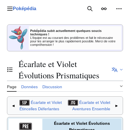
Aller
au
Poképédia
Menu principal
Rechercher
Apparence
Outil
contenu
Poképédia subit actuellement quelques soucis
techniques !
L'équipe est au courant des problèmes et fait le nécessaire
pour les arranger le plus rapidement possible. Merci de votre
compréhension !
Écarlate et Violet
Basculer la table des matières
Évolutions Prismatiques
Page
Données
Discussion
Écarlate et Violet
Écarlate et Violet
◄
►
Étincelles Déferlantes
Aventures Ensemble
Écarlate et Violet Évolutions
Prismatiques