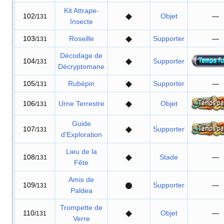
Kit Attrape-
102
Objet
—
/131
Insecte
103
Roseille
Supporter
—
/131
Décodage de
104
Supporter
/131
Décryptomane
105
Rubépin
Supporter
—
/131
106
Urne Terrestre
Objet
/131
Guide
107
Supporter
/131
d'Exploration
Lieu de la
108
Stade
—
/131
Fête
Amis de
109
Supporter
—
/131
Paldea
Trompette de
110
Objet
—
/131
Verre