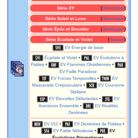
Série XY
Développer
Série Soleil et Lune
Développer
Série Épée et Bouclier
Développer
Série Écarlate et Violet
Réduire
EV Énergie de base
Écarlate et Violet
•
EV Évolutions à
Paldea
•
EV Flammes Obsidiennes
•
EV Faille Paradoxe
EV Forces Temporelles
•
EV
Mascarade Crépusculaire
•
EV Couronne
Stellaire
EV Étincelles Déferlantes
•
EV
Aventures Ensemble
•
EV Rivalités
Destinées
EV 151
•
EV Destinées de Paldea
•
EV Fable Nébuleuse
•
EV
Évolutions Prismatiques