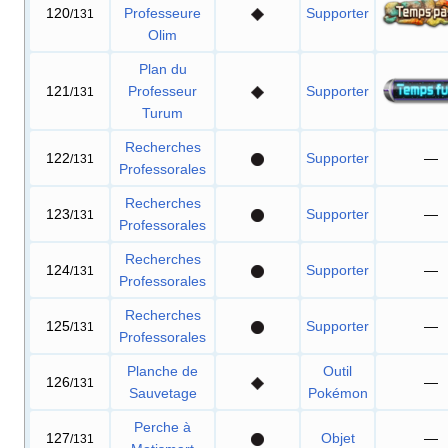
120
Professeure
Supporter
/131
Olim
Plan du
121
Professeur
Supporter
/131
Turum
Recherches
122
Supporter
—
/131
Professorales
Recherches
123
Supporter
—
/131
Professorales
Recherches
124
Supporter
—
/131
Professorales
Recherches
125
Supporter
—
/131
Professorales
Planche de
Outil
126
—
/131
Sauvetage
Pokémon
Perche à
127
Objet
—
/131