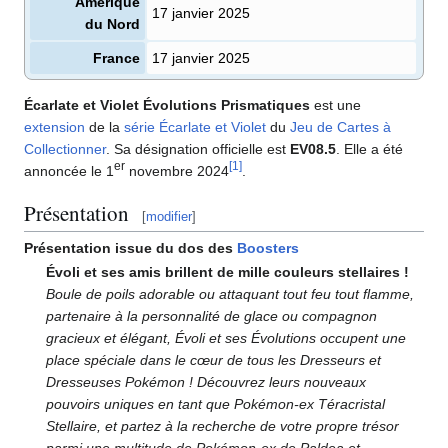
Amérique
17 janvier 2025
du Nord
France
17 janvier 2025
Écarlate et Violet Évolutions Prismatiques
est une
extension
de la
série Écarlate et Violet
du
Jeu de Cartes à
Collectionner
. Sa désignation officielle est
EV08.5
. Elle a été
er
[
1
]
annoncée le 1
novembre 2024
.
Présentation
[
modifier
]
Présentation issue du dos des
Boosters
Évoli et ses amis brillent de mille couleurs stellaires
!
Boule de poils adorable ou attaquant tout feu tout flamme,
partenaire à la personnalité de glace ou compagnon
gracieux et élégant, Évoli et ses Évolutions occupent une
place spéciale dans le cœur de tous les Dresseurs et
Dresseuses Pokémon
! Découvrez leurs nouveaux
pouvoirs uniques en tant que Pokémon-ex Téracristal
Stellaire, et partez à la recherche de votre propre trésor
parmi une multitude de Pokémon-ex de Paldea et