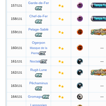
Garde-de-Fer
157
/131
Chef-de-Fer
158
/131
Pelage-Sablé
159
/131
Ogerpon
160
—
/131
Masque de la
Pierre
161
Noctali
—
/131
Rugit-Lune
162
/131
Pêchaminus
163
—
/131
164
Gromago
—
/131
Lanssorien