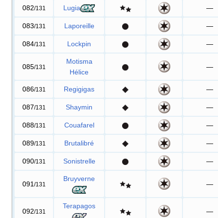
082
Lugia
—
/131
083
Laporeille
—
/131
084
Lockpin
—
/131
Motisma
085
—
/131
Hélice
086
Regigigas
—
/131
087
Shaymin
—
/131
088
Couafarel
—
/131
089
Brutalibré
—
/131
090
Sonistrelle
—
/131
Bruyverne
091
—
/131
Terapagos
092
—
/131