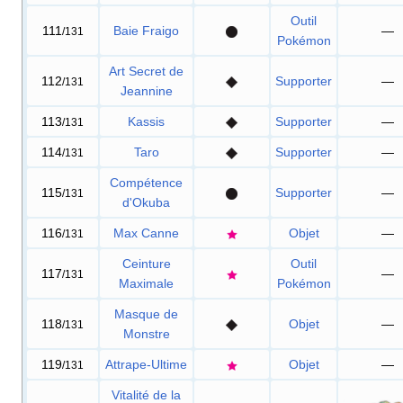
Outil
111
Baie Fraigo
—
/131
Pokémon
Art Secret de
112
Supporter
—
/131
Jeannine
113
Kassis
Supporter
—
/131
114
Taro
Supporter
—
/131
Compétence
115
Supporter
—
/131
d'Okuba
116
Max Canne
Objet
—
/131
Ceinture
Outil
117
—
/131
Maximale
Pokémon
Masque de
118
Objet
—
/131
Monstre
119
Attrape-Ultime
Objet
—
/131
Vitalité de la