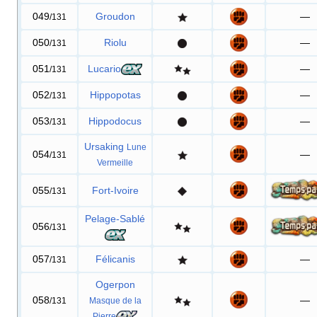
049
Groudon
—
/131
050
Riolu
—
/131
051
Lucario
—
/131
052
Hippopotas
—
/131
053
Hippodocus
—
/131
Ursaking
Lune
054
—
/131
Vermeille
055
Fort-Ivoire
/131
Pelage-Sablé
056
/131
057
Félicanis
—
/131
Ogerpon
058
—
/131
Masque de la
Pierre