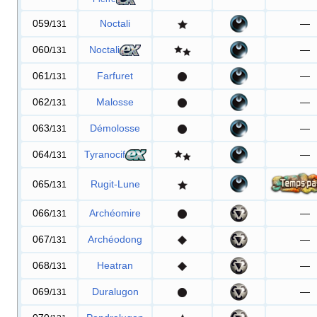
059
Noctali
—
/131
060
Noctali
—
/131
061
Farfuret
—
/131
062
Malosse
—
/131
063
Démolosse
—
/131
064
Tyranocif
—
/131
065
Rugit-Lune
/131
066
Archéomire
—
/131
067
Archéodong
—
/131
068
Heatran
—
/131
069
Duralugon
—
/131