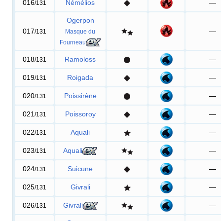
016
Némélios
—
/131
Ogerpon
017
—
/131
Masque du
Fourneau
018
Ramoloss
—
/131
019
Roigada
—
/131
020
Poissirène
—
/131
021
Poissoroy
—
/131
022
Aquali
—
/131
023
Aquali
—
/131
024
Suicune
—
/131
025
Givrali
—
/131
026
Givrali
—
/131