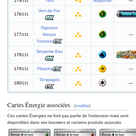
175
Taro
Supporter
—
/131
Vert-de-Fer
176
/131
Ogerpon
177
—
/131
Masque
Turquoise
Serpente-Eau
178
/131
179
Pikachu
—
/131
Terapagos
180
—
/131
Cartes Énergie associées
[
modifier
]
Ces cartes Énergies ne font pas partie de l'extension mais sont
disponibles dans ses boosters et certains produits associés.