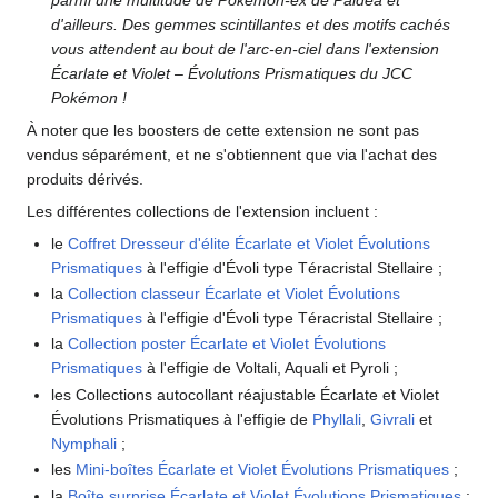
d'ailleurs. Des gemmes scintillantes et des motifs cachés
vous attendent au bout de l'arc-en-ciel dans l'extension
Écarlate et Violet – Évolutions Prismatiques du JCC
Pokémon
!
À noter que les boosters de cette extension ne sont pas
vendus séparément, et ne s'obtiennent que via l'achat des
produits dérivés.
Les différentes collections de l'extension incluent
:
le
Coffret Dresseur d'élite Écarlate et Violet Évolutions
Prismatiques
à l'effigie d'Évoli type Téracristal Stellaire
;
la
Collection classeur Écarlate et Violet Évolutions
Prismatiques
à l'effigie d'Évoli type Téracristal Stellaire
;
la
Collection poster Écarlate et Violet Évolutions
Prismatiques
à l'effigie de Voltali, Aquali et Pyroli
;
les Collections autocollant réajustable Écarlate et Violet
Évolutions Prismatiques à l'effigie de
Phyllali
,
Givrali
et
Nymphali
;
les
Mini-boîtes Écarlate et Violet Évolutions Prismatiques
;
la
Boîte surprise Écarlate et Violet Évolutions Prismatiques
;