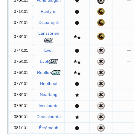
070
Pondralugon
—
/131
071
Fantyrm
—
/131
072
Dispareptil
—
/131
Lanssorien
073
—
/131
074
Évoli
—
/131
075
Évoli
—
/131
076
Ronflex
—
/131
077
Hoothoot
—
/131
078
Noarfang
—
/131
079
Insolourdo
—
/131
080
Deusolourdo
—
/131
081
Écrémeuh
—
/131