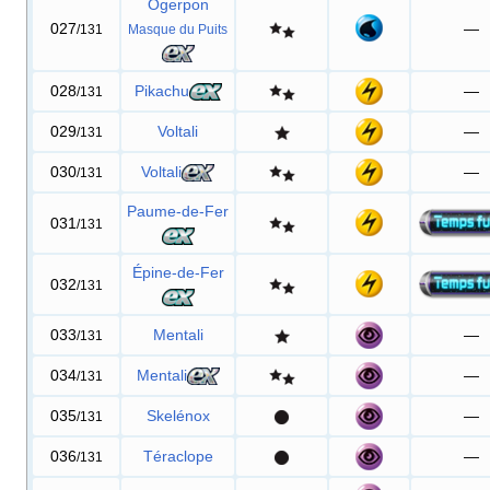
Ogerpon
027
—
/131
Masque du Puits
028
Pikachu
—
/131
029
Voltali
—
/131
030
Voltali
—
/131
Paume-de-Fer
031
/131
Épine-de-Fer
032
/131
033
Mentali
—
/131
034
Mentali
—
/131
035
Skelénox
—
/131
036
Téraclope
—
/131