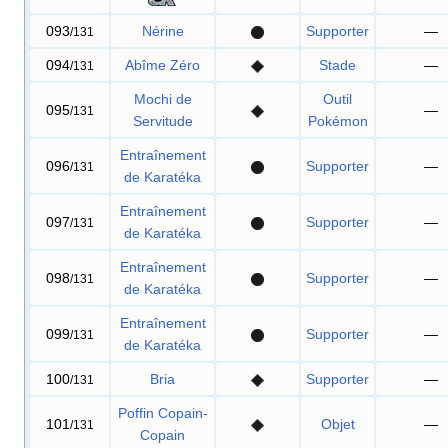
093
Nérine
Supporter
—
/131
094
Abîme Zéro
Stade
—
/131
Mochi de
Outil
095
—
/131
Servitude
Pokémon
Entraînement
096
Supporter
—
/131
de Karatéka
Entraînement
097
Supporter
—
/131
de Karatéka
Entraînement
098
Supporter
—
/131
de Karatéka
Entraînement
099
Supporter
—
/131
de Karatéka
100
Bria
Supporter
—
/131
Poffin Copain-
101
Objet
—
/131
Copain