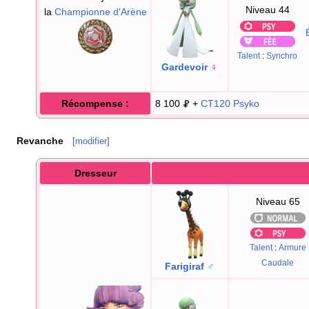
Niveau 44
la
Championne d'Arène
Talent
:
Synchro
Gardevoir
♀
Récompense
:
8 100
+
CT120
Psyko
Revanche
[
modifier
]
Dresseur
Niveau 65
Talent
:
Armure
Caudale
Farigiraf
♂