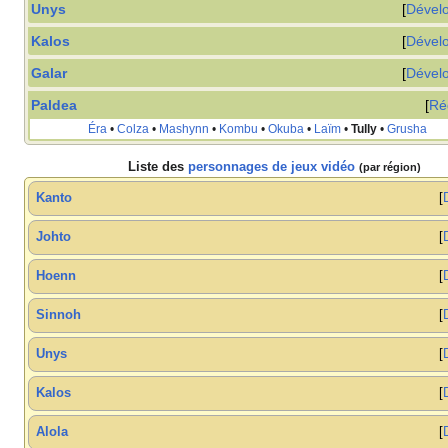
Unys
Dével
Kalos
Dével
Galar
Dével
Paldea
Ré
Éra
•
Colza
•
Mashynn
•
Kombu
•
Okuba
•
Laïm
•
Tully
•
Grusha
Liste des
personnages de jeux vidéo
(par région)
Kanto
Johto
Hoenn
Sinnoh
Unys
Kalos
Alola