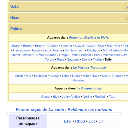
Galar
Hisui
Paldea
Apparus dans
Pokémon Écarlate
et
Violet
Alisma
•
Brome
•
Bruyer
•
Cayenn
•
Chester
•
Clavel
•
Colza
•
Élige
•
Éra
•
Erio
•
Flo
•
Harrington
•
Hassa
•
Jacq
•
Juliana
•
Kombu
•
Laïm
•
Mashynn
•
MC Kilpatron
•
Mo
Menzi
•
Mimosa
•
Nèflie
•
Okuba
•
Ortiga
•
Pania
•
Pepper
•
Popi
•
Professeure Olim
Turum
•
Rose
•
Saguaro
•
Salvio
•
Thaïm
•
Tully
Apparus dans
Le Masque Turquoise
Aubin
•
Bria
•
Intendant
•
Kassis
•
Lithia
•
Lucile
•
Milio
•
Naire
•
Neva
•
Roseille
•
V
Monstre
Apparus dans
Le Disque Indigo
Cyano
•
Irido
•
Jeffry Andise
•
Nérine
•
Rubépin
•
Taro
Personnages de
La série
: Pokémon, les horizons
Personnages
Liko
•
Rhod
•
Dot
•
Ult
principaux