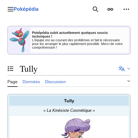
Aller
au
Poképédia
Menu principal
Rechercher
Apparence
Outil
contenu
Poképédia subit actuellement quelques soucis
techniques !
L'équipe est au courant des problèmes et fait le nécessaire
pour les arranger le plus rapidement possible. Merci de votre
compréhension !
Tully
Basculer la table des matières
Page
Données
Discussion
Tully
«
La Kinésiste Cosmétique
»