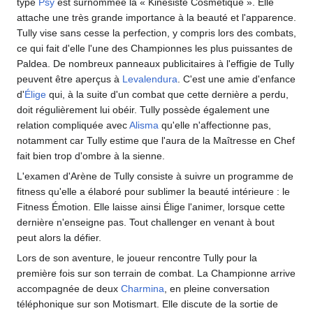
type
Psy
est surnommée la «
Kinésiste Cosmétique
». Elle
attache une très grande importance à la beauté et l'apparence.
Tully vise sans cesse la perfection, y compris lors des combats,
ce qui fait d'elle l'une des Championnes les plus puissantes de
Paldea. De nombreux panneaux publicitaires à l'effigie de Tully
peuvent être aperçus à
Levalendura
. C'est une amie d'enfance
d'
Élige
qui, à la suite d'un combat que cette dernière a perdu,
doit régulièrement lui obéir. Tully possède également une
relation compliquée avec
Alisma
qu'elle n'affectionne pas,
notamment car Tully estime que l'aura de la Maîtresse en Chef
fait bien trop d'ombre à la sienne.
L'examen d'Arène de Tully consiste à suivre un programme de
fitness qu'elle a élaboré pour sublimer la beauté intérieure
: le
Fitness Émotion. Elle laisse ainsi Élige l'animer, lorsque cette
dernière n'enseigne pas. Tout challenger en venant à bout
peut alors la défier.
Lors de son aventure, le joueur rencontre Tully pour la
première fois sur son terrain de combat. La Championne arrive
accompagnée de deux
Charmina
, en pleine conversation
téléphonique sur son Motismart. Elle discute de la sortie de