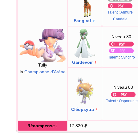
Talent
:
Armure
Caudale
Farigiraf
♂
Niveau 80
Talent
:
Synchro
Gardevoir
♀
Tully
la
Championne d'Arène
Niveau 80
Talent
:
Opportunis
Cléopsytra
♀
Récompense
:
17 820