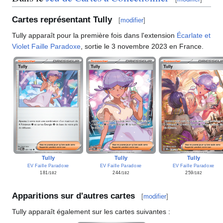
Cartes représentant Tully
[
modifier
]
Tully apparaît pour la première fois dans l'extension
Écarlate et
Violet Faille Paradoxe
, sortie le 3 novembre 2023 en France.
Tully
Tully
Tully
EV Faille Paradoxe
EV Faille Paradoxe
EV Faille Paradoxe
181
244
259
/182
/182
/182
Apparitions sur d'autres cartes
[
modifier
]
Tully apparaît également sur les cartes suivantes
: