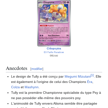
Cléopsytra
EV Faille Paradoxe
081
/182
Anecdotes
[
modifier
]
[
1
]
Le design de Tully a été conçu par
Megumi Mizutani
. Elle
est également à l'origine de celui des Champions
Éra
,
Colza
et
Mashynn
.
Tully est la première Championne spécialiste du type Psy à
ne pas posséder elle-même des pouvoirs psy.
L'animosité de Tully envers Alisma semble être partagée