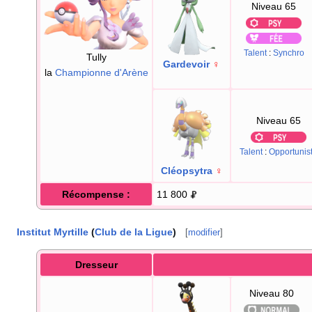
Niveau 65
Talent
:
Synchro
Tully
Gardevoir
♀
la
Championne d'Arène
Niveau 65
Talent
:
Opportunis
Cléopsytra
♀
Récompense
:
11 800
Institut Myrtille
(
Club de la Ligue
)
[
modifier
]
Dresseur
Niveau 80