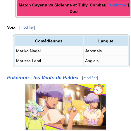
Match Cayenn vs Sidienne et Tully, Combat
Développer
Duo
Voix
[
modifier
]
Comédiennes
Langue
Mariko Nagai
Japonais
Marissa Lenti
Anglais
Pokémon
: les Vents de Paldea
[
modifier
]