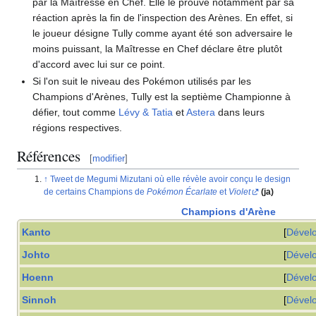
par la Maîtresse en Chef. Elle le prouve notamment par sa
réaction après la fin de l'inspection des Arènes. En effet, si
le joueur désigne Tully comme ayant été son adversaire le
moins puissant, la Maîtresse en Chef déclare être plutôt
d'accord avec lui sur ce point.
Si l'on suit le niveau des Pokémon utilisés par les
Champions d'Arènes, Tully est la septième Championne à
défier, tout comme
Lévy & Tatia
et
Astera
dans leurs
régions respectives.
Références
[
modifier
]
Tweet de Megumi Mizutani où elle révèle avoir conçu le design
de certains Champions de
Pokémon Écarlate
et
Violet
(ja)
Champions d'Arène
Kanto
Dével
Johto
Dével
Hoenn
Dével
Sinnoh
Dével