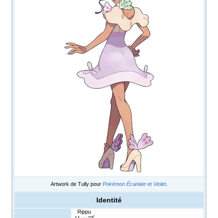
Artwork de Tully pour
Pokémon Écarlate
et
Violet
.
Identité
Rippu