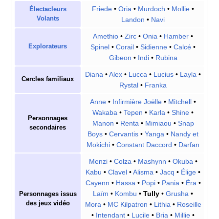
Friede
•
Oria
•
Murdoch
•
Mollie
•
Électacleurs
Volants
Landon
•
Navi
Amethio
•
Zirc
•
Onia
•
Hamber
•
Explorateurs
Spinel
•
Corail
•
Sidienne
•
Calcé
•
Gibeon
•
Indi
•
Rubina
Diana
•
Alex
•
Lucca
•
Lucius
•
Layla
•
Cercles familiaux
Rystal
•
Franka
Anne
•
Infirmière Joëlle
•
Mitchell
•
Wakaba
•
Tepen
•
Karla
•
Shine
•
Personnages
Manon
•
Renta
•
Mimiaou
•
Snap
secondaires
Boys
•
Cervantis
•
Yanga
•
Nandy et
Mokichi
•
Constant Daccord
•
Darfan
Menzi
•
Colza
•
Mashynn
•
Okuba
•
Kabu
•
Clavel
•
Alisma
•
Jacq
•
Élige
•
Cayenn
•
Hassa
•
Popi
•
Pania
•
Éra
•
Laïm
•
Kombu
•
Tully
•
Grusha
•
Personnages issus
des jeux vidéo
Mora
•
MC Kilpatron
•
Lithia
•
Roseille
•
Intendant
•
Lucile
•
Bria
•
Millie
•