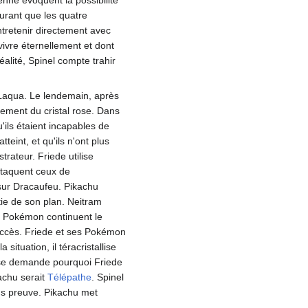
enne évoquent la possibilité
surant que les quatre
ntretenir directement avec
vivre éternellement et dont
alité, Spinel compte trahir
à Laqua. Le lendemain, après
sement du cristal rose. Dans
'ils étaient incapables de
teint, et qu'ils n'ont plus
rateur. Friede utilise
ttaquent ceux de
 sur Dracaufeu. Pikachu
rtie de son plan. Neitram
es Pokémon continuent le
succès. Friede et ses Pokémon
situation, il téracristallise
 se demande pourquoi Friede
kachu serait
Télépathe
. Spinel
ans preuve. Pikachu met