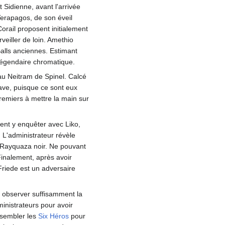
t Sidienne, avant l'arrivée
 Terapagos, de son éveil
orail proposent initialement
eiller de loin. Amethio
Balls anciennes. Estimant
 légendaire chromatique.
au Neitram de Spinel. Calcé
ave, puisque ce sont eux
remiers à mettre la main sur
ient y enquêter avec Liko,
. L'administrateur révèle
du Rayquaza noir. Ne pouvant
Finalement, après avoir
 Friede est un adversaire
pu observer suffisamment la
inistrateurs pour avoir
ssembler les
Six Héros
pour