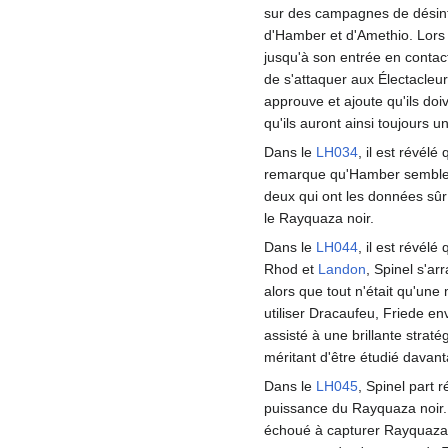
sur des campagnes de désinfor
d'Hamber et d'Amethio. Lors d
jusqu'à son entrée en contac
de s'attaquer aux Électacleu
approuve et ajoute qu'ils doi
qu'ils auront ainsi toujours
Dans le
LH034
, il est révél
remarque qu'Hamber semble s'
deux qui ont les données sûr
le Rayquaza noir.
Dans le
LH044
, il est révélé
Rhod et
Landon
, Spinel s'ar
alors que tout n'était qu'une
utiliser Dracaufeu, Friede e
assisté à une brillante strat
méritant d'être étudié davan
Dans le
LH045
, Spinel part 
puissance du Rayquaza noir. 
échoué à capturer Rayquaza. 