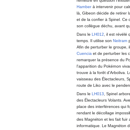
remettre en question l'exist
Hamber
à intervenir pour ca
là, Gibeon décide de retirer
et de la confier à Spinel. C
son collègue déchu, avant qu
Dans le
LH012
, il est révélé
temps. Il utilise son
Neitram
p
Afin de perturber le groupe, 
Cuencia
et de perturber les
remarquer la présence du Po
l'apparition du Pokémon vivan
trouve à la forêt d'Arboliva.
vaisseau des Électacleurs, S
route de Liko avec le pendent
Dans le
LH013
, Spinel arbor
des Électacleurs Volants. A
place des interférences qui 
rendant le décollage impossib
des Magnéton et les fait fui
informatique. Le Magnéton de