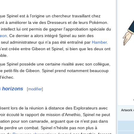
 que Spinel est à l'origine un chercheur travaillant chez
ant à améliorer la vie des Dresseurs et de leurs Pokémon.
intellect lui ont permis de gagner l'approbation spéciale du
eon
. Ce dernier a alors intégré Spinel au sein des
le seul administrateur qui n'a pas été entraîné par
Hamber
.
'est créée entre Gibeon et Spinel, si bien que les deux ont
ble.
é que Spinel possède une certaine rivalité avec son collègue,
e le petit-fils de Gibeon. Spinel prend notamment beaucoup
 d'échec.
s horizons
[
modifier
]
résent lors de la réunion à distance des Explorateurs avec
Artwork 
voir écouté le rapport de mission d'Amethio, Spinel ne peut
uation pour son camarade, arguant que ce n'est pas dans
e perdre un combat. Spinel n'hésite pas non plus à