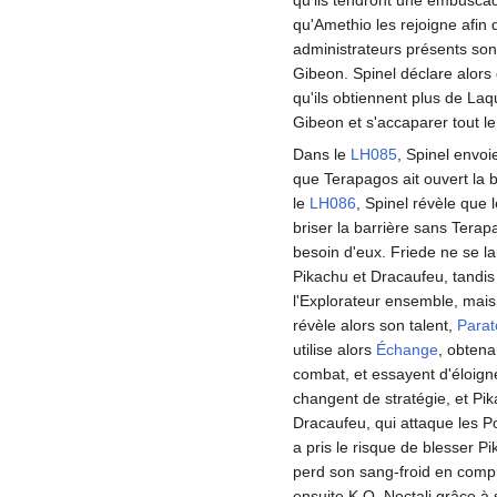
qu'ils tendront une embuscade
qu'Amethio les rejoigne afin 
administrateurs présents sont
Gibeon. Spinel déclare alors 
qu'ils obtiennent plus de La
Gibeon et s'accaparer tout le
Dans le
LH085
, Spinel envoi
que Terapagos ait ouvert la 
le
LH086
, Spinel révèle que 
briser la barrière sans Terapa
besoin d'eux. Friede ne se la
Pikachu et Dracaufeu, tandis
l'Explorateur ensemble, mais
révèle alors son talent,
Parat
utilise alors
Échange
, obtena
combat, et essayent d'éloign
changent de stratégie, et Pika
Dracaufeu, qui attaque les 
a pris le risque de blesser P
perd son sang-froid en compr
ensuite K.O. Noctali grâce à s