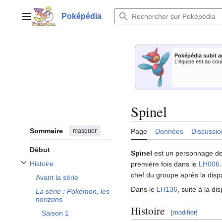
Aller
au
Poképédia
Menu principal
contenu
Poképédia subit a
L'équipe est au cou
Spinel
Sommaire
masquer
Page
Données
Discussio
Début
Spinel
est un personnage d
Histoire
première fois dans le
LH006
Afficher / masquer la sous-section Histoire
chef du groupe après la disp
Avant la série
Dans le
LH136
, suite à la d
La série
: Pokémon, les
horizons
Histoire
[
modifier
]
Saison 1