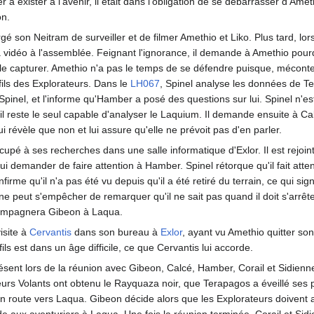
 à exister à l'avenir, il était dans l'obligation de se débarrasser d'Amethi
on.
rgé son Neitram de surveiller et de filmer Amethio et Liko. Plus tard, lo
a vidéo à l'assemblée. Feignant l'ignorance, il demande à Amethio pourq
le capturer. Amethio n'a pas le temps de se défendre puisque, mécont
-fils des Explorateurs. Dans le
LH067
, Spinel analyse les données de T
 Spinel, et l'informe qu'Hamber a posé des questions sur lui. Spinel n'es
 reste le seul capable d'analyser le Laquium. Il demande ensuite à Calc
 lui révèle que non et lui assure qu'elle ne prévoit pas d'en parler.
ccupé à ses recherches dans une salle informatique d'Exlor. Il est rejoin
 lui demander de faire attention à Hamber. Spinel rétorque qu'il fait atten
firme qu'il n'a pas été vu depuis qu'il a été retiré du terrain, ce qui sig
 ne peut s'empêcher de remarquer qu'il ne sait pas quand il doit s'arrê
ccompagnera Gibeon à Laqua.
visite à
Cervantis
dans son bureau à
Exlor
, ayant vu Amethio quitter so
ils est dans un âge difficile, ce que Cervantis lui accorde.
résent lors de la réunion avec Gibeon, Calcé, Hamber, Corail et Sidienn
urs Volants ont obtenu le Rayquaza noir, que Terapagos a éveillé ses p
n route vers Laqua. Gibeon décide alors que les Explorateurs doivent a