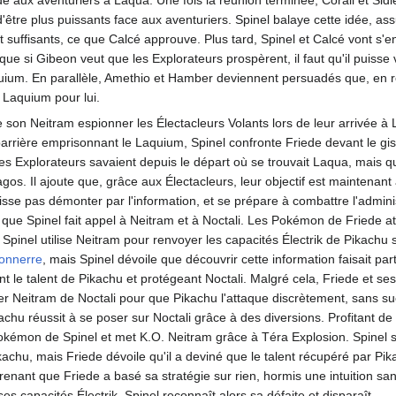
 aux aventuriers à Laqua. Une fois la réunion terminée, Corail et Sidi
d'être plus puissants face aux aventuriers. Spinel balaye cette idée, as
 suffisants, ce que Calcé approuve. Plus tard, Spinel et Calcé vont s'e
que si Gibeon veut que les Explorateurs prospèrent, il faut qu'il puisse 
quium. En parallèle, Amethio et Hamber deviennent persuadés que, en ré
 Laquium pour lui.
e son Neitram espionner les Électacleurs Volants lors de leur arrivée 
barrière emprisonnant le Laquium, Spinel confronte Friede devant le gi
les Explorateurs savaient depuis le départ où se trouvait Laqua, mais qu
gos. Il ajoute que, grâce aux Électacleurs, leur objectif est maintenant at
isse pas démonter par l'information, et se prépare à combattre l'administ
 que Spinel fait appel à Neitram et à Noctali. Les Pokémon de Friede a
 Spinel utilise Neitram pour renvoyer les capacités Électrik de Pikachu
onnerre
, mais Spinel dévoile que découvrir cette information faisait pa
nt le talent de Pikachu et protégeant Noctali. Malgré cela, Friede et s
er Neitram de Noctali pour que Pikachu l'attaque discrètement, sans 
chu réussit à se poser sur Noctali grâce à des diversions. Profitant de la 
Pokémon de Spinel et met K.O. Neitram grâce à Téra Explosion. Spinel
ikachu, mais Friede dévoile qu'il a deviné que le talent récupéré par Pi
enant que Friede a basé sa stratégie sur rien, hormis une intuition s
es capacités Électrik. Spinel reconnaît alors sa défaite et disparaît.