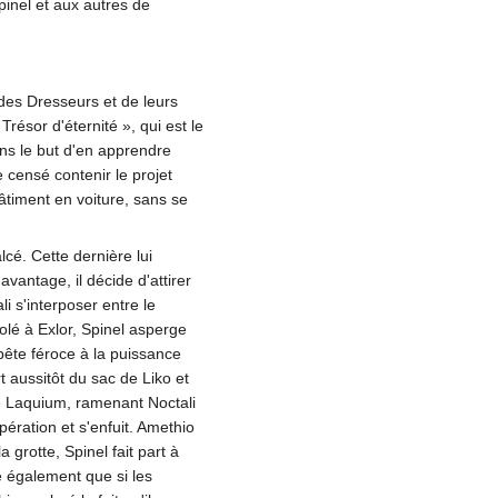
inel et aux autres de
 des Dresseurs et de leurs
Trésor d'éternité
», qui est le
dans le but d'en apprendre
 censé contenir le projet
bâtiment en voiture, sans se
lcé. Cette dernière lui
vantage, il décide d'attirer
i s'interposer entre le
lé à Exlor, Spinel asperge
bête féroce à la puissance
t aussitôt du sac de Liko et
de Laquium, ramenant Noctali
ération et s'enfuit. Amethio
 grotte, Spinel fait part à
e également que si les