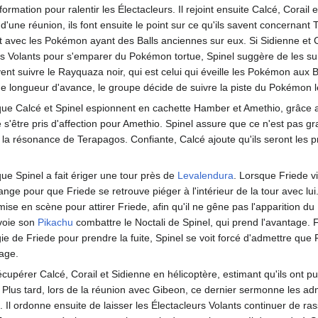
mation pour ralentir les Électacleurs. Il rejoint ensuite Calcé, Corail e
'une réunion, ils font ensuite le point sur ce qu'ils savent concernant
t avec les Pokémon ayant des Balls anciennes sur eux. Si Sidienne et C
rs Volants pour s'emparer du Pokémon tortue, Spinel suggère de les surv
vent suivre le Rayquaza noir, qui est celui qui éveille les Pokémon aux 
 une longueur d'avance, le groupe décide de suivre la piste du Pokémon
é que Calcé et Spinel espionnent en cachette Hamber et Amethio, grâce 
être pris d'affection pour Amethio. Spinel assure que ce n'est pas gr
 la résonance de Terapagos. Confiante, Calcé ajoute qu'ils seront les p
 que Spinel a fait ériger une tour près de
Levalendura
. Lorsque Friede v
range pour que Friede se retrouve piéger à l'intérieur de la tour avec lui
 mise en scène pour attirer Friede, afin qu'il ne gêne pas l'apparition 
nvoie son
Pikachu
combattre le Noctali de Spinel, qui prend l'avantage. 
égie de Friede pour prendre la fuite, Spinel se voit forcé d'admettre que
tage.
récupérer Calcé, Corail et Sidienne en hélicoptère, estimant qu'ils ont 
Plus tard, lors de la réunion avec Gibeon, ce dernier sermonne les adm
Il ordonne ensuite de laisser les Électacleurs Volants continuer de ra