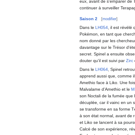
eux, avant de s'emparer de T
continuer à surveiller Terapa
Saison 2
[
modifier
]
Dans le
LH054
, il est révélé
Pokémon, en tant que cherche
nom donné par les chercheu
davantage sur le Trésor d'éte
secret. Spinel a ensuite obse
douter qu'il est suivi par
Zirc
Dans le
LH064
, Spinel retro
apprend aussi que, comme il s
Amethio face à Liko. Une fois
Malvalame d'Amethio et le
M
son Noctali de la fumée que 
décuplée, car il vainc en un 
se transforme en sa forme Té
à son état normal, avant de r
et Liko se lancent à sa poursu
Calcé de son expérience, rév