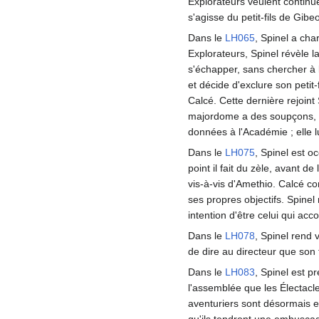
Explorateurs veulent continuer
s'agisse du petit-fils de Gibe
Dans le
LH065
, Spinel a cha
Explorateurs, Spinel révèle l
s'échapper, sans chercher à 
et décide d'exclure son petit
Calcé. Cette dernière rejoint
majordome a des soupçons, il
données à l'Académie
; elle
Dans le
LH075
, Spinel est o
point il fait du zèle, avant de
vis-à-vis d'Amethio. Calcé con
ses propres objectifs. Spinel
intention d'être celui qui a
Dans le
LH078
, Spinel rend 
de dire au directeur que son f
Dans le
LH083
, Spinel est p
l'assemblée que les Électacle
aventuriers sont désormais e