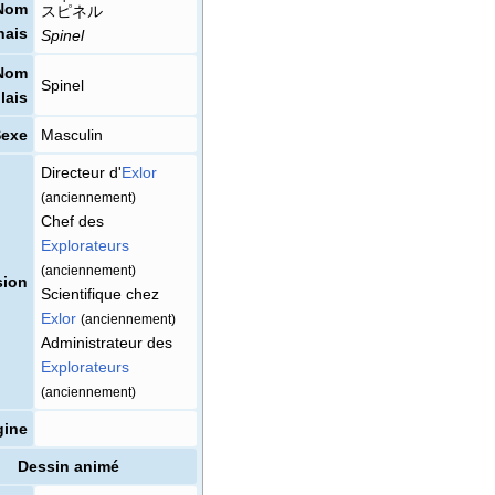
Nom
スピネル
nais
Spinel
Nom
Spinel
lais
Sexe
Masculin
Directeur d'
Exlor
(anciennement)
Chef des
Explorateurs
(anciennement)
sion
Scientifique chez
Exlor
(anciennement)
Administrateur des
Explorateurs
(anciennement)
gine
Dessin animé