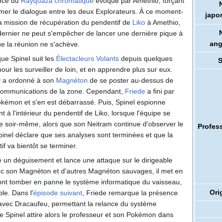
ence du
Rayquaza
chromatique
évoqué par Amethio, forçant
lmer le dialogue entre les deux Explorateurs. À ce moment-
japo
 la mission de récupération du pendentif de
Liko
à Amethio,
e dernier ne peut s'empêcher de lancer une dernière pique à
ang
e la réunion ne s'achève.
 que Spinel suit les
Électacleurs Volants
depuis quelques
our les surveiller de loin, et en apprendre plus sur eux.
il a ordonné à son
Magnéton
de se poster au-dessus de
 communications de la zone. Cependant,
Friede
a fini par
kémon et s'en est débarrassé. Puis, Spinel espionne
t à l'intérieur du pendentif de Liko, lorsque l'équipe se
 Le soir-même, alors que son Neitram continue d'observer le
Profes
pinel déclare que ses analyses sont terminées et que la
if va bientôt se terminer.
e un déguisement et lance une attaque sur le dirigeable
vec son Magnéton et d'autres Magnéton sauvages, il met en
font tomber en panne le système informatique du vaisseau,
Ori
le. Dans l'
épisode suivant
, Friede remarque la présence
r avec Dracaufeu, permettant la relance du système
 Spinel attire alors le professeur et son Pokémon dans