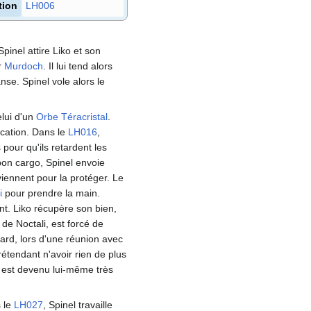
tion
LH006
pinel attire Liko et son
r
Murdoch
. Il lui tend alors
se. Spinel vole alors le
elui d'un
Orbe Téracristal
.
rcation. Dans le
LH016
,
pour qu'ils retardent les
 bon cargo, Spinel envoie
rviennent pour la protéger. Le
i
pour prendre la main.
nt. Liko récupère son bien,
 de Noctali, est forcé de
tard, lors d'une réunion avec
étendant n'avoir rien de plus
'il est devenu lui-même très
s le
LH027
, Spinel travaille