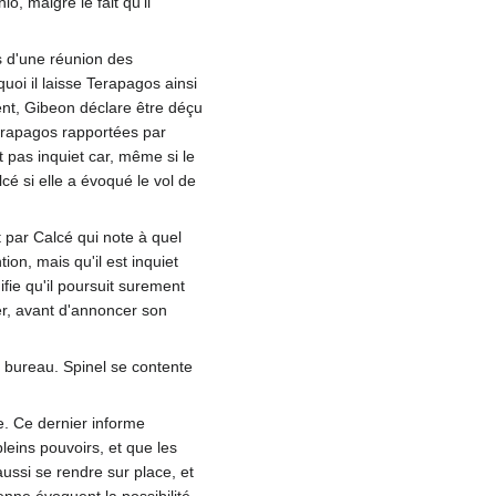
o, malgré le fait qu'il
rs d'une réunion des
uoi il laisse Terapagos ainsi
ent, Gibeon déclare être déçu
erapagos rapportées par
t pas inquiet car, même si le
é si elle a évoqué le vol de
t par Calcé qui note à quel
tion, mais qu'il est inquiet
nifie qu'il poursuit surement
ter, avant d'annoncer son
n bureau. Spinel se contente
e. Ce dernier informe
leins pouvoirs, et que les
ussi se rendre sur place, et