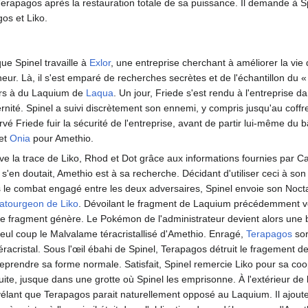
erapagos après la restauration totale de sa puissance. Il demande à Sp
gos et Liko.
 que Spinel travaille à
Exlor
, une entreprise cherchant à améliorer la vie
ur. Là, il s'est emparé de recherches secrètes et de l'échantillon du «
rs à du Laquium de
Laqua
. Un jour, Friede s'est rendu à l'entreprise 
rnité. Spinel a suivi discrètement son ennemi, y compris jusqu'au coffre
rvé Friede fuir la sécurité de l'entreprise, avant de partir lui-même du 
et
Onia
pour Amethio.
uve la trace de Liko, Rhod et Dot grâce aux informations fournies par Ca
'en doutait, Amethio est à sa recherche. Décidant d'utiliser ceci à son a
 le combat engagé entre les deux adversaires, Spinel envoie son Noctal
atourgeon de Liko
. Dévoilant le fragment de Laquium précédemment vo
le fragment génère. Le Pokémon de l'administrateur devient alors une 
seul coup le Malvalame téracristallisé d'Amethio. Enragé,
Terapagos
sor
racristal. Sous l'œil ébahi de Spinel, Terapagos détruit le fragement 
eprendre sa forme normale. Satisfait, Spinel remercie Liko pour sa coop
ite, jusque dans une grotte où Spinel les emprisonne. À l'extérieur de la
élant que Terapagos parait naturellement opposé au Laquium. Il ajout