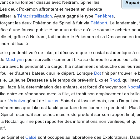
avant de lui tomber dessus avec Neitram. Spinel les
Appari
Les deux Pokémon affrontent et mettent en déroute
iliser la
Téracristallisation
. Ayant gagné le type
Ténèbres
,
forçant les deux Pokémon de Spinel à fuir via
Téléport
. Le lendemain, S
âce à une fausse publicité pour un article qu'elle souhaite acheter pou
e et, grâce à Neitram, fait tomber le Pokémon et sa Dresseuse en tran
ndre difficulté.
se le pendentif volé de Liko, et découvre que le cristal est identique à c
g de
Mashynn
pour surveiller comment Liko se débrouille après leur alte
ndura avec le pendentif via cargo. Il a notamment embauché des leurres 
à fouiller d'autres bateaux sur le départ. Lorsque
Dot
finit par trouver le
lle. La jeune Dresseuse a le temps de prévenir Liko et
Rhod
, qui inte
l qui, face à la détermination des enfants, est forcé d'envoyer son
Noctal
ko entre en résonance avec la fille, et trahit son emplacement en brilla
uer l'
Arboliva
géant de
Lucius
. Spinel est fasciné mais, sous l'impulsion
 néanmoins que Liko est la clé pour faire fonctionner le pendentif. Plus 
Spinel reconnaît son échec mais reste prudent sur son rapport final, pr
re à Noctali qu'il ne peut rapporter des informations non vérifiées, et qu
if.
 que Spinel et
Calcé
sont occupés au laboratoire des Explorateurs. Dan