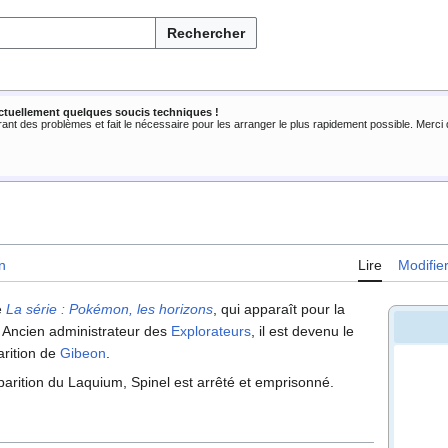
Rechercher
ctuellement quelques soucis techniques !
rant des problèmes et fait le nécessaire pour les arranger le plus rapidement possible. Merc
n
Lire
Modifie
e
La série
: Pokémon, les horizons
, qui apparaît pour la
. Ancien administrateur des
Explorateurs
, il est devenu le
arition de
Gibeon
.
isparition du Laquium, Spinel est arrêté et emprisonné.