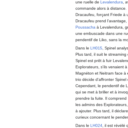
une ruelle de
Levalendura
, 
commande alors à distance. 
Dracaufeu, forçant Friede à ut
Dracaufeu prend l'avantage, 
Poussacha
à Levalendura, gr
une embuscade dans une ruell
pendentif de Liko, sans la moi
Dans le
LH015
, Spinel analy
Plus tard, il suit le streamin
Spinel est prêt à fuir Levale
Explorateurs, s'ils venaient 
Magnéton et Neitram face à e
trio décide d'affronter Spine
Cependant, le pendentif de Li
qui se met à briller et à invoq
prendre la fuite. Il comprend
les admins des Explorateurs, 
à ajouter. Plus tard, il décla
curieux concernant le pendent
Dans le
LH024
, il est révélé