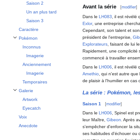
Saison 2
Avant la série
[
modifier
]
Un an plus tard
Dans le
LH083
, il est révélé
Saison 3
Exlor
, une entreprise cherch
Caractère
Cependant, son talent et son 
président de l'entreprise,
Gib
Pokémon
Afficher / masquer la sous-section Pokémon
Explorateurs
, faisant de lui 
Inconnus
Rapidement, une complicité s
Imagerie
commencé à travailler ensem
Anciennement
Dans le
LH006
, il est révél
Imagerie
Amethio
, qui n'est autre qu
de plaisir à l'humilier en cas
Temporaires
Galerie
La série
: Pokémon, le
Afficher / masquer la sous-section Galerie
Artwork
Saison 1
[
modifier
]
Eyecatch
Dans le
LH006
, Spinel est p
Voix
leur Maître,
Gibeon
. Après a
Anecdote
s'empêcher d'enfoncer la sit
ses habitudes d'échouer ou d