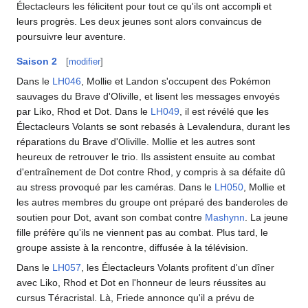
Électacleurs les félicitent pour tout ce qu'ils ont accompli et
leurs progrès. Les deux jeunes sont alors convaincus de
poursuivre leur aventure.
Saison 2
[
modifier
]
Dans le
LH046
, Mollie et Landon s'occupent des Pokémon
sauvages du Brave d'Oliville, et lisent les messages envoyés
par Liko, Rhod et Dot. Dans le
LH049
, il est révélé que les
Électacleurs Volants se sont rebasés à Levalendura, durant les
réparations du Brave d'Oliville. Mollie et les autres sont
heureux de retrouver le trio. Ils assistent ensuite au combat
d'entraînement de Dot contre Rhod, y compris à sa défaite dû
au stress provoqué par les caméras. Dans le
LH050
, Mollie et
les autres membres du groupe ont préparé des banderoles de
soutien pour Dot, avant son combat contre
Mashynn
. La jeune
fille préfère qu'ils ne viennent pas au combat. Plus tard, le
groupe assiste à la rencontre, diffusée à la télévision.
Dans le
LH057
, les Électacleurs Volants profitent d'un dîner
avec Liko, Rhod et Dot en l'honneur de leurs réussites au
cursus Téracristal. Là, Friede annonce qu'il a prévu de