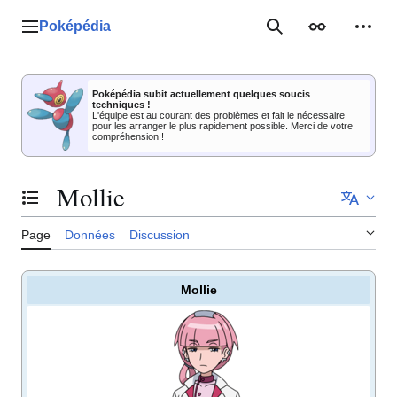
Aller
au
Poképédia
Menu principal
Rechercher
Apparence
Outil
contenu
Poképédia subit actuellement quelques soucis
techniques !
L'équipe est au courant des problèmes et fait le nécessaire
pour les arranger le plus rapidement possible. Merci de votre
compréhension !
Mollie
Basculer la table des matières
Page
Données
Discussion
Mollie