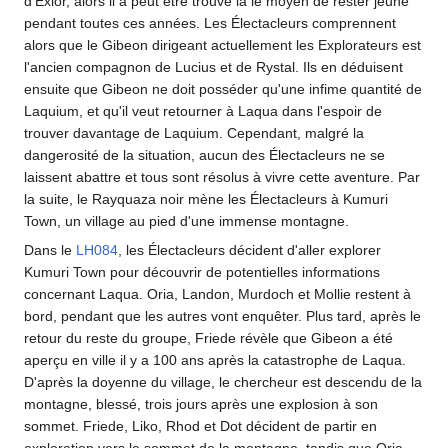
d'Exlor, alors il a peut être trouvé là le moyen de rester jeune
pendant toutes ces années. Les Électacleurs comprennent
alors que le Gibeon dirigeant actuellement les Explorateurs est
l'ancien compagnon de Lucius et de Rystal. Ils en déduisent
ensuite que Gibeon ne doit posséder qu'une infime quantité de
Laquium, et qu'il veut retourner à Laqua dans l'espoir de
trouver davantage de Laquium. Cependant, malgré la
dangerosité de la situation, aucun des Électacleurs ne se
laissent abattre et tous sont résolus à vivre cette aventure. Par
la suite, le Rayquaza noir mène les Électacleurs à Kumuri
Town, un village au pied d'une immense montagne.
Dans le
LH084
, les Électacleurs décident d'aller explorer
Kumuri Town pour découvrir de potentielles informations
concernant Laqua. Oria, Landon, Murdoch et Mollie restent à
bord, pendant que les autres vont enquêter. Plus tard, après le
retour du reste du groupe, Friede révèle que Gibeon a été
aperçu en ville il y a 100 ans après la catastrophe de Laqua.
D'après la doyenne du village, le chercheur est descendu de la
montagne, blessé, trois jours après une explosion à son
sommet. Friede, Liko, Rhod et Dot décident de partir en