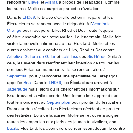
rencontrer
Clavel
et
Alisma
à propos de Terapagos. Comme
les autres, Mollie est surprise par cette révélation.
Dans le
LH068
, le Brave d'Oliville est enfin réparé, et les
Électacleurs se rendent avec le dirigeable à l'
Académie
Orange
pour récupérer Liko, Rhod et Dot. Toute l'équipe
célèbre ensemble ses retrouvailles. Le lendemain, Mollie fait
visiter la nouvelle infirmerie au trio. Plus tard, Mollie et les
autres assistent aux combats de Liko, Rhod et Dot contre
Arboliva
,
Sulfura de Galar
et
Lokhlass
des
Six Héros
. Suite à
cela, les aventuriers réaffirment leur intention de trouver les
derniers Pokémon manquants. Ils se rendent alors à
Septentria
, pour y rencontrer une spécialiste de Terapagos
appelée
Bria
. Dans le
LH069
, les Électacleurs arrivent à
Jaderaude
mais, alors qu'ils cherchent des informations sur
Bria, trouvent la ville déserte. Une femme leur apprend que
tout le monde est au
Septemplion
pour profiter du festival en
l'honneur des récoltes. Les Électacleurs décident de profiter
des festivités. Lors de la soirée, Mollie se retrouve à soigner
toutes les ampoules aux pieds des jeunes festivaliers, dont
Lucile
. Plus tard, les aventuriers se réunissent devant le centre