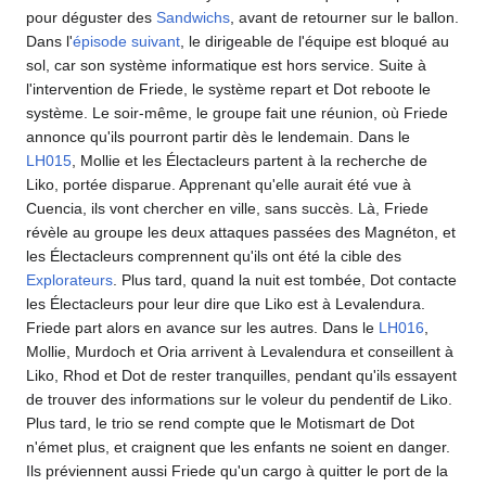
pour déguster des
Sandwichs
, avant de retourner sur le ballon.
Dans l'
épisode suivant
, le dirigeable de l'équipe est bloqué au
sol, car son système informatique est hors service. Suite à
l'intervention de Friede, le système repart et Dot reboote le
système. Le soir-même, le groupe fait une réunion, où Friede
annonce qu'ils pourront partir dès le lendemain. Dans le
LH015
, Mollie et les Électacleurs partent à la recherche de
Liko, portée disparue. Apprenant qu'elle aurait été vue à
Cuencia, ils vont chercher en ville, sans succès. Là, Friede
révèle au groupe les deux attaques passées des Magnéton, et
les Électacleurs comprennent qu'ils ont été la cible des
Explorateurs
. Plus tard, quand la nuit est tombée, Dot contacte
les Électacleurs pour leur dire que Liko est à Levalendura.
Friede part alors en avance sur les autres. Dans le
LH016
,
Mollie, Murdoch et Oria arrivent à Levalendura et conseillent à
Liko, Rhod et Dot de rester tranquilles, pendant qu'ils essayent
de trouver des informations sur le voleur du pendentif de Liko.
Plus tard, le trio se rend compte que le Motismart de Dot
n'émet plus, et craignent que les enfants ne soient en danger.
Ils préviennent aussi Friede qu'un cargo à quitter le port de la