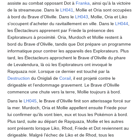
assiste au combat opposant Dot à
Franka
, ainsi qu'à la victoire
de la streameuse. Dans le
LH041
, Mollie et Oria sont occupées
à bord du Brave d'Oliville. Dans le
LH043
, Mollie, Oria et Liko
s'occupent d'acheter du ravitaillement en ville. Dans le
LH044
,
les Électacleurs apprenent par Friede la présence des
Explorateurs à proximité. Oria, Murdoch et Mollie restent à
bord du Brave d'Oliville, tandis que Dot prépare un programme
informatique pour contrer les appareils des Explorateurs. Plus
tard, les Électacleurs approchent le Brave d'Oliville du phare
de Levalendura, là où les Explorateurs ont invoqué le
Rayquaza noir. Lorsque ce dernier est touché par la
Destruction
du Oniglali de
Corail
, il est projeté contre le
dirigeable et l'endommage gravement. Le Brave d'Oliville
commence une chute vers la terre, Mollie toujours à bord.
Dans le
LH045
, le Brave d'Oliville finit son atterissage forcé sur
la mer. Murdoch, Oria et Mollie appellent ensuite Friede pour
lui confirmer qu'ils vont bien, eux et tous les Pokémon à bord.
Plus tard, suite au départ de Rayquaza, Mollie et les autres
sont présents lorsque Liko, Rhod, Friede et Dot reviennent au
dirigeable. Malgré l'échec de Liko et de Rhod, tous les