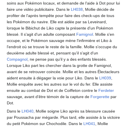
soins aux Pokémon locaux, et demande de l'aide à Dot pour lui
faire une vidéo publicitaire. Dans le
LH038
, Mollie décide de
profiter de l'après tempête pour faire des check-ups de tous
les Pokémon du navire. Elle est aidée par sa Leveinard,
lorsque le Bibichut de Liko capte la présente d'un Pokémon
blessé. Il s'agit d'un adulte composant
Famignol
. Mollie s'en
occupe, et le Pokémon sauvage mène l'infirmière et Liko à
l'endroit où se trouve le reste de la famille. Mollie s'occupe du
deuxième adulte blessé et, pensant qu'il s'agit d'un
Compagnol
, ne pense pas qu'il y a des enfants blessés.
Lorsque Liko part les chercher dans la grotte de Famignol,
avant de se retrouver coincée. Mollie et les autres Électacleurs
aident ensuite à dégager la voie pour Liko. Dans le
LH039
,
Mollie enquête avec les autres sur le vol du fer. Elle assiste
ensuite au combat de Dot et de Coiffeton contre le
Ferdeter
sauvage, avant d'être témoin de la capture de
Forgerette
par
Dot.
Dans le
LH040
, Mollie soigne Liko après sa blessure causée
par Poussacha par mégarde. Plus tard, elle assiste à la victoire
du petit Pokémon sur Chochodile. Dans le
LH041
, Mollie