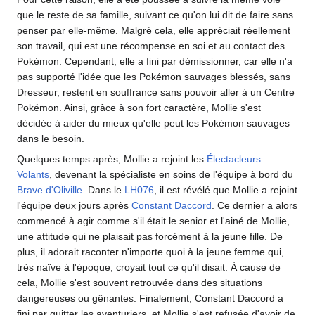
que le reste de sa famille, suivant ce qu'on lui dit de faire sans
penser par elle-même. Malgré cela, elle appréciait réellement
son travail, qui est une récompense en soi et au contact des
Pokémon. Cependant, elle a fini par démissionner, car elle n'a
pas supporté l'idée que les Pokémon sauvages blessés, sans
Dresseur, restent en souffrance sans pouvoir aller à un Centre
Pokémon. Ainsi, grâce à son fort caractère, Mollie s'est
décidée à aider du mieux qu'elle peut les Pokémon sauvages
dans le besoin.
Quelques temps après, Mollie a rejoint les
Électacleurs
Volants
, devenant la spécialiste en soins de l'équipe à bord du
Brave d'Oliville
. Dans le
LH076
, il est révélé que Mollie a rejoint
l'équipe deux jours après
Constant Daccord
. Ce dernier a alors
commencé à agir comme s'il était le senior et l'ainé de Mollie,
une attitude qui ne plaisait pas forcément à la jeune fille. De
plus, il adorait raconter n'importe quoi à la jeune femme qui,
très naïve à l'époque, croyait tout ce qu'il disait. À cause de
cela, Mollie s'est souvent retrouvée dans des situations
dangereuses ou gênantes. Finalement, Constant Daccord a
fini par quitter les aventuriers, et Mollie s'est refusée d'avoir de