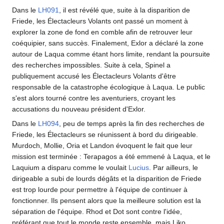
Dans le
LH091
, il est révélé que, suite à la disparition de
Friede, les Électacleurs Volants ont passé un moment à
explorer la zone de fond en comble afin de retrouver leur
coéquipier, sans succès. Finalement, Exlor a déclaré la zone
autour de Laqua comme étant hors limite, rendant la poursuite
des recherches impossibles. Suite à cela, Spinel a
publiquement accusé les Électacleurs Volants d'être
responsable de la catastrophe écologique à Laqua. Le public
s'est alors tourné contre les aventuriers, croyant les
accusations du nouveau président d'Exlor.
Dans le
LH094
, peu de temps après la fin des recherches de
Friede, les Électacleurs se réunissent à bord du dirigeable.
Murdoch, Mollie, Oria et Landon évoquent le fait que leur
mission est terminée
: Terapagos a été emmené à Laqua, et le
Laquium a disparu comme le voulait
Lucius
. Par ailleurs, le
dirigeable a subi de lourds dégâts et la disparition de Friede
est trop lourde pour permettre à l'équipe de continuer à
fonctionner. Ils pensent alors que la meilleure solution est la
séparation de l'équipe. Rhod et Dot sont contre l'idée,
préférant que tout le monde reste ensemble, mais Liko