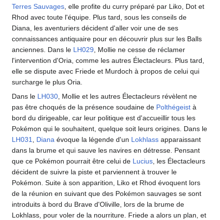
Terres Sauvages
, elle profite du curry préparé par Liko, Dot et
Rhod avec toute l'équipe. Plus tard, sous les conseils de
Diana, les aventuriers décident d'aller voir une de ses
connaissances antiquaire pour en découvrir plus sur les Balls
anciennes. Dans le
LH029
, Mollie ne cesse de réclamer
l'intervention d'Oria, comme les autres Électacleurs. Plus tard,
elle se dispute avec Friede et Murdoch à propos de celui qui
surcharge le plus Oria.
Dans le
LH030
, Mollie et les autres Électacleurs révèlent ne
pas être choqués de la présence soudaine de
Polthégeist
à
bord du dirigeable, car leur politique est d'accueillir tous les
Pokémon qui le souhaitent, quelque soit leurs origines. Dans le
LH031
,
Diana
évoque la légende d'un
Lokhlass
apparaissant
dans la brume et qui sauve les navires en détresse. Pensant
que ce Pokémon pourrait être celui de
Lucius
, les Électacleurs
décident de suivre la piste et parviennent à trouver le
Pokémon. Suite à son apparition, Liko et Rhod évoquent lors
de la réunion en suivant que des Pokémon sauvages se sont
introduits à bord du Brave d'Oliville, lors de la brume de
Lokhlass, pour voler de la nourriture. Friede a alors un plan, et