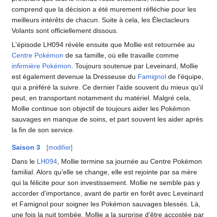
comprend que la décision a été murement réfléchie pour les
meilleurs intérêts de chacun. Suite à cela, les Électacleurs
Volants sont officiellement dissous.
L'épisode LH094 révèle ensuite que Mollie est retournée au
Centre Pokémon
de sa famille, où elle travaille comme
infirmière Pokémon
. Toujours soutenue par Leveinard, Mollie
est également devenue la Dresseuse du
Famignol
de l'équipe,
qui a préféré la suivre. Ce dernier l'aide souvent du mieux qu'il
peut, en transportant notamment du matériel. Malgré cela,
Mollie continue son objectif de toujours aider les Pokémon
sauvages en manque de soins, et part souvent les aider après
la fin de son service.
Saison 3
[
modifier
]
Dans le
LH094
, Mollie termine sa journée au Centre Pokémon
familial. Alors qu'elle se change, elle est rejointe par sa mère
qui la félicite pour son investissement. Mollie ne semble pas y
accorder d'importance, avant de partir en forêt avec Leveinard
et Famignol pour soigner les Pokémon sauvages blessés. Là,
une fois la nuit tombée, Mollie a la surprise d'être accostée par