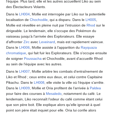
l'équipe. Plus tard, elle et les autres accueillent Liko au sein
des Électacleurs Volants.
Dans le
LH004
, Mollie est interrogée par Liko sur la potentielle
localisation de
Chochodile
, qui a disparu. Dans le
LH005
,
Mollie est réveillée en pleine nuit par l'intrusion de
Rhod
sur le
dirigeable. Le lendemain, elle s'occupe des Pokémon du
vaisseau jusqu'à l'arrivée des Explorateurs. Elle essaye
d'affronter
Zirc
avec
Leveinard
, mais est rapidement vaincue.
Dans le
LH006
, Mollie assiste à l'apparition du
Rayquaza
chromatique
, qui fait fuir les Explorateurs. Elle s'occupe ensuite
de soigner
Poussacha
et Chochodile, avant d'accueillir Rhod
au sein de l'équipe avec les autres.
Dans le
LH007
, Mollie arbitre les combats d'entraînement de
Liko et Rhod
; ceux entre eux deux, et celui contre Capitaine
Pikachu. Dans le
LH008
, elle visite la ville où l'équipe s'arrête.
Dans le
LH009
, Mollie et Oria profitent de l'arrivée à
Paldea
pour faire des courses à
Mesaledo
, notamment du café. Le
lendemain, Liko reconnaît l'odeur du café comme étant celui
que son père boit. Elle explique alors qu'elle ignorait à quel
point son père était inquiet pour elle. Oria lui confie alors