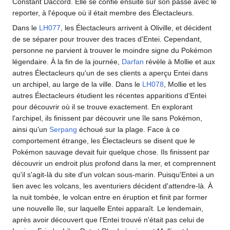
Constant Daccord. Elle se confie ensuite sur son passé avec le
reporter, à l'époque où il était membre des Électacleurs.
Dans le
LH077
, les Électacleurs arrivent à Oliville, et décident
de se séparer pour trouver des traces d'Entei. Cependant,
personne ne parvient à trouver le moindre signe du Pokémon
légendaire. À la fin de la journée,
Darfan
révèle à Mollie et aux
autres Électacleurs qu'un de ses clients a aperçu Entei dans
un archipel, au large de la ville. Dans le
LH078
, Mollie et les
autres Électacleurs étudient les récentes apparitions d'Entei
pour découvrir où il se trouve exactement. En explorant
l'archipel, ils finissent par découvrir une île sans Pokémon,
ainsi qu'un
Serpang
échoué sur la plage. Face à ce
comportement étrange, les Électacleurs se disent que le
Pokémon sauvage devait fuir quelque chose. Ils finissent par
découvrir un endroit plus profond dans la mer, et comprennent
qu'il s'agit-là du site d'un volcan sous-marin. Puisqu'Entei a un
lien avec les volcans, les aventuriers décident d'attendre-là. À
la nuit tombée, le volcan entre en éruption et finit par former
une nouvelle île, sur laquelle Entei apparaît. Le lendemain,
après avoir découvert que l'Entei trouvé n'était pas celui de