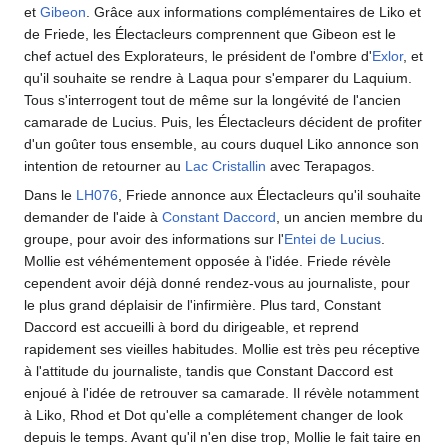
et
Gibeon
. Grâce aux informations complémentaires de Liko et
de Friede, les Électacleurs comprennent que Gibeon est le
chef actuel des Explorateurs, le président de l'ombre d'
Exlor
, et
qu'il souhaite se rendre à Laqua pour s'emparer du Laquium.
Tous s'interrogent tout de même sur la longévité de l'ancien
camarade de Lucius. Puis, les Électacleurs décident de profiter
d'un goûter tous ensemble, au cours duquel Liko annonce son
intention de retourner au
Lac Cristallin
avec Terapagos.
Dans le
LH076
, Friede annonce aux Électacleurs qu'il souhaite
demander de l'aide à
Constant Daccord
, un ancien membre du
groupe, pour avoir des informations sur l'
Entei de Lucius
.
Mollie est véhémentement opposée à l'idée. Friede révèle
cependent avoir déjà donné rendez-vous au journaliste, pour
le plus grand déplaisir de l'infirmière. Plus tard, Constant
Daccord est accueilli à bord du dirigeable, et reprend
rapidement ses vieilles habitudes. Mollie est très peu réceptive
à l'attitude du journaliste, tandis que Constant Daccord est
enjoué à l'idée de retrouver sa camarade. Il révèle notamment
à Liko, Rhod et Dot qu'elle a complétement changer de look
depuis le temps. Avant qu'il n'en dise trop, Mollie le fait taire en