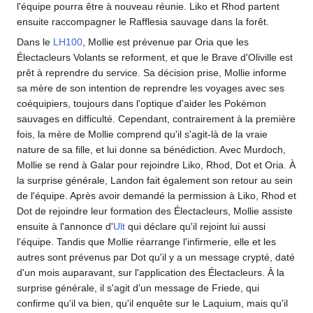
l'équipe pourra être à nouveau réunie. Liko et Rhod partent
ensuite raccompagner le Rafflesia sauvage dans la forêt.
Dans le
LH100
, Mollie est prévenue par Oria que les
Électacleurs Volants se reforment, et que le Brave d'Oliville est
prêt à reprendre du service. Sa décision prise, Mollie informe
sa mère de son intention de reprendre les voyages avec ses
coéquipiers, toujours dans l'optique d'aider les Pokémon
sauvages en difficulté. Cependant, contrairement à la première
fois, la mère de Mollie comprend qu'il s'agit-là de la vraie
nature de sa fille, et lui donne sa bénédiction. Avec Murdoch,
Mollie se rend à Galar pour rejoindre Liko, Rhod, Dot et Oria. À
la surprise générale, Landon fait également son retour au sein
de l'équipe. Après avoir demandé la permission à Liko, Rhod et
Dot de rejoindre leur formation des Électacleurs, Mollie assiste
ensuite à l'annonce d'
Ult
qui déclare qu'il rejoint lui aussi
l'équipe. Tandis que Mollie réarrange l'infirmerie, elle et les
autres sont prévenus par Dot qu'il y a un message crypté, daté
d'un mois auparavant, sur l'application des Électacleurs. À la
surprise générale, il s'agit d'un message de Friede, qui
confirme qu'il va bien, qu'il enquête sur le Laquium, mais qu'il