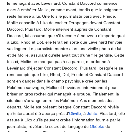
le menaçant avec Leveinard. Constant Daccord commence
alors à embêter Mollie, comme avant, tandis que la soignante
reste fermée à lui. Une fois le journaliste parti avec Friede,
Mollie conseille à Liko de cacher Terapagos devant Constant
Daccord. Plus tard, Mollie intervient auprès de Constant
Daccord, lui assurant que s'il raconte à nouveau n'importe quoi
à Liko, Rhod et Dot, elle ferait en sorte que Leveinard l'envoie
valdinguer. Le journaliste montre alors une vieille photo de lui
et de Mollie, assurant qu'elle avait tout d'une fille gentille. Cette
fois-ci, Mollie ne manque pas à sa parole, et ordonne à
Leveinard d'éjecter Constant Daccord. Plus tard, lorsqu'elle se
rend compte que Liko, Rhod, Dot, Friede et Constant Daccord
sont en danger dans le champ psychique crée par les
Pokémon sauvages, Mollie et Leveinard interviennent pour
briser un gros rocher qui menaçait le groupe. Finalement, la
situation s'arrange entre les Pokémon. Aux moments des
départs, Mollie est présent lorsque Constant Daccord révèle
qu'Entei aurait été aperçu près d'
Oliville
, à
Johto
. Plus tard, elle
assure à Liko qu'ils peuvent croire l'information fournie par le
journaliste, révélant le secret de langage du
Okéoké
de