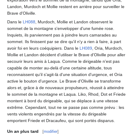
exploration vers le sommet de la montagne, tandis que Oria,
Landon, Murdoch et Mollie restent en arrière pour surveiller le
Brave d'Oliville.
Dans le
LH088
, Murdoch, Mollie et Landon observent le
sommet de la montagne s'envelopper d'une fumée rose.
Inquiets, ils parviennent pas à joindre leurs camarades au
sommet. Ils finissent par se dire qu'il n'y a rien à faire, à part
avoir foi en leurs coéquipiers. Dans le
LH089
, Oria, Murdoch,
Mollie et Landon décident d'utiliser le Brave d'Oliville pour aller
secourir leurs amis à Laqua. Comme le dirigeable n'est pas
capable de monter au-delà d'une certaine altitude, tous
reconnaissent qu'il s'agit-là d'une situation d'urgence, et Oria
active le bouton d'urgence. Le Brave d'Oliville se transforme
alors et, grâce à de nouveaux propulseurs, réussit à atteindre
le sommet de la montagne et Laqua. Liko, Rhod, Dot et Friede
montent à bord du dirigeable, qui se déplace à une vitesse
extrême. Cependant, tout ne se passe pas comme prévu
: les
vents violents engendrés par la vitesse du dirigeable
emportent Friede et Dracaufeu, qui sont portés disparus.
Un an plus tard
[
modifier
]