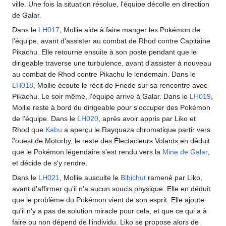
ville. Une fois la situation résolue, l'équipe décolle en direction
de Galar.
Dans le
LH017
, Mollie aide à faire manger les Pokémon de
l'équipe, avant d'assister au combat de Rhod contre Capitaine
Pikachu. Elle retourne ensuite à son poste pendant que le
dirigeable traverse une turbulence, avant d'assister à nouveau
au combat de Rhod contre Pikachu le lendemain. Dans le
LH018
, Mollie écoute le récit de Friede sur sa rencontre avec
Pikachu. Le soir même, l'équipe arrive à Galar. Dans le
LH019
,
Mollie reste à bord du dirigeable pour s'occuper des Pokémon
de l'équipe. Dans le
LH020
, après avoir appris par Liko et
Rhod que
Kabu
a aperçu le Rayquaza chromatique partir vers
l'ouest de Motorby, le reste des Électacleurs Volants en déduit
que le Pokémon légendaire s'est rendu vers la
Mine de Galar
,
et décide de s'y rendre.
Dans le
LH021
, Mollie ausculte le
Bibichut
ramené par Liko,
avant d'affirmer qu'il n'a aucun soucis physique. Elle en déduit
que le problème du Pokémon vient de son esprit. Elle ajoute
qu'il n'y a pas de solution miracle pour cela, et que ce qui a à
faire ou non dépend de l'individu. Liko se propose alors de