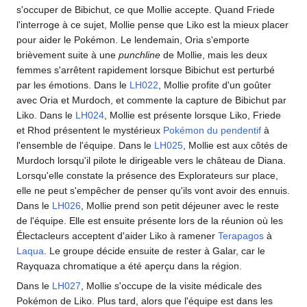
s'occuper de Bibichut, ce que Mollie accepte. Quand Friede
l'interroge à ce sujet, Mollie pense que Liko est la mieux placer
pour aider le Pokémon. Le lendemain, Oria s'emporte
brièvement suite à une
punchline
de Mollie, mais les deux
femmes s'arrêtent rapidement lorsque Bibichut est perturbé
par les émotions. Dans le
LH022
, Mollie profite d'un goûter
avec Oria et Murdoch, et commente la capture de Bibichut par
Liko. Dans le
LH024
, Mollie est présente lorsque Liko, Friede
et Rhod présentent le mystérieux
Pokémon du pendentif
à
l'ensemble de l'équipe. Dans le
LH025
, Mollie est aux côtés de
Murdoch lorsqu'il pilote le dirigeable vers le château de Diana.
Lorsqu'elle constate la présence des Explorateurs sur place,
elle ne peut s'empêcher de penser qu'ils vont avoir des ennuis.
Dans le
LH026
, Mollie prend son petit déjeuner avec le reste
de l'équipe. Elle est ensuite présente lors de la réunion où les
Électacleurs acceptent d'aider Liko à ramener
Terapagos
à
Laqua
. Le groupe décide ensuite de rester à Galar, car le
Rayquaza chromatique a été aperçu dans la région.
Dans le
LH027
, Mollie s'occupe de la visite médicale des
Pokémon de Liko. Plus tard, alors que l'équipe est dans les