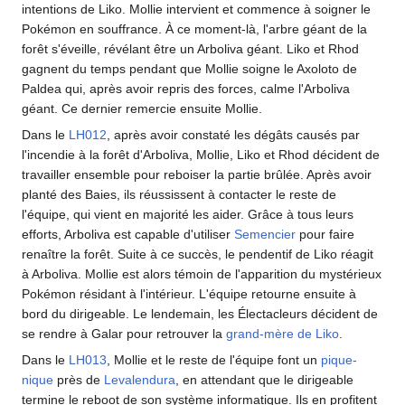
intentions de Liko. Mollie intervient et commence à soigner le
Pokémon en souffrance. À ce moment-là, l'arbre géant de la
forêt s'éveille, révélant être un Arboliva géant. Liko et Rhod
gagnent du temps pendant que Mollie soigne le Axoloto de
Paldea qui, après avoir repris des forces, calme l'Arboliva
géant. Ce dernier remercie ensuite Mollie.
Dans le
LH012
, après avoir constaté les dégâts causés par
l'incendie à la forêt d'Arboliva, Mollie, Liko et Rhod décident de
travailler ensemble pour reboiser la partie brûlée. Après avoir
planté des Baies, ils réussissent à contacter le reste de
l'équipe, qui vient en majorité les aider. Grâce à tous leurs
efforts, Arboliva est capable d'utiliser
Semencier
pour faire
renaître la forêt. Suite à ce succès, le pendentif de Liko réagit
à Arboliva. Mollie est alors témoin de l'apparition du mystérieux
Pokémon résidant à l'intérieur. L'équipe retourne ensuite à
bord du dirigeable. Le lendemain, les Électacleurs décident de
se rendre à Galar pour retrouver la
grand-mère de Liko
.
Dans le
LH013
, Mollie et le reste de l'équipe font un
pique-
nique
près de
Levalendura
, en attendant que le dirigeable
termine le reboot de son système informatique. Ils en profitent