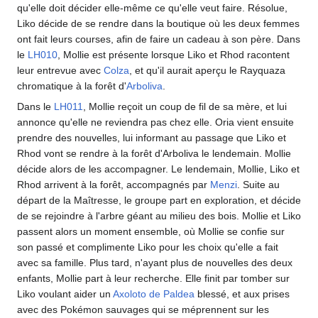
qu'elle doit décider elle-même ce qu'elle veut faire. Résolue,
Liko décide de se rendre dans la boutique où les deux femmes
ont fait leurs courses, afin de faire un cadeau à son père. Dans
le
LH010
, Mollie est présente lorsque Liko et Rhod racontent
leur entrevue avec
Colza
, et qu'il aurait aperçu le Rayquaza
chromatique à la forêt d'
Arboliva
.
Dans le
LH011
, Mollie reçoit un coup de fil de sa mère, et lui
annonce qu'elle ne reviendra pas chez elle. Oria vient ensuite
prendre des nouvelles, lui informant au passage que Liko et
Rhod vont se rendre à la forêt d'Arboliva le lendemain. Mollie
décide alors de les accompagner. Le lendemain, Mollie, Liko et
Rhod arrivent à la forêt, accompagnés par
Menzi
. Suite au
départ de la Maîtresse, le groupe part en exploration, et décide
de se rejoindre à l'arbre géant au milieu des bois. Mollie et Liko
passent alors un moment ensemble, où Mollie se confie sur
son passé et complimente Liko pour les choix qu'elle a fait
avec sa famille. Plus tard, n'ayant plus de nouvelles des deux
enfants, Mollie part à leur recherche. Elle finit par tomber sur
Liko voulant aider un
Axoloto de Paldea
blessé, et aux prises
avec des Pokémon sauvages qui se méprennent sur les