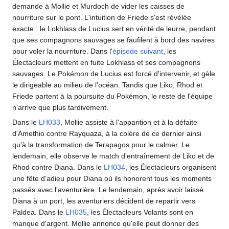
demande à Mollie et Murdoch de vider les caisses de
nourriture sur le pont. L'intuition de Friede s'est révélée
exacte
: le Lokhlass de Lucius sert en vérité de leurre, pendant
que ses compagnons sauvages se faufilent à bord des navires
pour voler la nourriture. Dans l'
épisode suivant
, les
Électacleurs mettent en fuite Lokhlass et ses compagnons
sauvages. Le Pokémon de Lucius est forcé d'intervenir, et gèle
le dirigeable au milieu de l'océan. Tandis que Liko, Rhod et
Friede partent à la poursuite du Pokémon, le reste de l'équipe
n'arrive que plus tardivement.
Dans le
LH033
, Mollie assiste à l'apparition et à la défaite
d'Amethio contre Rayquaza, à la colère de ce dernier ainsi
qu'à la transformation de Terapagos pour le calmer. Le
lendemain, elle observe le match d'entraînement de Liko et de
Rhod contre Diana. Dans le
LH034
, les Électacleurs organisent
une fête d'adieu pour Diana où ils honorent tous les moments
passés avec l'aventurière. Le lendemain, après avoir laissé
Diana à un port, les aventuriers décident de repartir vers
Paldea. Dans le
LH035
, les Électacleurs Volants sont en
manque d'argent. Mollie annonce qu'elle peut donner des