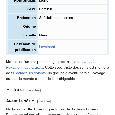
Nom anglais
Mollie
Sexe
Féminin
Profession
Spécialiste des soins
Origine
Famille
Mère
Pokémon de
Leveinard
prédilection
Mollie
est l'un des personnages récurrents de
La série
:
Pokémon, les horizons
. Cette spécialiste des soins est membre
des
Électacleurs Volants
, un groupe d'aventuriers qui voyage
autour du monde à bord de leur dirigeable.
Histoire
[
modifier
]
Avant la série
[
modifier
]
Mollie est la fille d'une longue lignée de docteurs Pokémon.
Pour cette raison, elle a été poussée à suivre la même voie