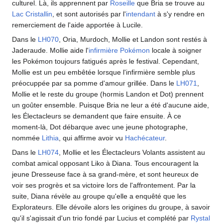
culturel. Là, ils apprennent par
Roseille
que Bria se trouve au
Lac Cristallin
, et sont autorisés par l'
intendant
à s'y rendre en
remerciement de l'aide apportée à Lucile.
Dans le
LH070
, Oria, Murdoch, Mollie et Landon sont restés à
Jaderaude. Mollie aide l'
infirmière Pokémon
locale à soigner
les Pokémon toujours fatigués après le festival. Cependant,
Mollie est un peu embêtée lorsque l'infirmière semble plus
préocuppée par sa pomme d'amour grillée. Dans le
LH071
,
Mollie et le reste du groupe (hormis Landon et Dot) prennent
un goûter ensemble. Puisque Bria ne leur a été d'aucune aide,
les Électacleurs se demandent que faire ensuite. À ce
moment-là, Dot débarque avec une jeune photographe,
nommée
Lithia
, qui affirme avoir vu
Hachécateur
.
Dans le
LH074
, Mollie et les Électacleurs Volants assistent au
combat amical opposant Liko à Diana. Tous encouragent la
jeune Dresseuse face à sa grand-mère, et sont heureux de
voir ses progrès et sa victoire lors de l'affrontement. Par la
suite, Diana révèle au groupe qu'elle a enquêté que les
Explorateurs. Elle dévoile alors les origines du groupe, à savoir
qu'il s'agissait d'un trio fondé par Lucius et complété par
Rystal