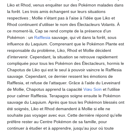
Liko et Rhod, venus enquêter sur des Pokémon malades dans
la forêt. Les trois amis échangent sur leurs situations
respectives
; Mollie n'étant pas à l'aise à l'idée que Liko et
Rhod continuent d'utiliser le nom des Électacleurs Volants. À
ce moment-là, Cap se rend compte de la présence d'un
Pokémon
: un
Rafflesia
sauvage, qui vit dans la forêt, sous
influence du Laquium. Comprenant que le Pokémon Plante est
responsable du problème, Liko, Rhod et Mollie décident
d'intervenir. Cependant, la situation se retrouve rapidement
compliquée pour tous les Pokémon des Électacleurs, hormis le
Chapotus de Liko qui est le seul à pouvoir vaincre le Rafflesia
sauvage. Cependant, ce dernier ressent les émotions de
Rafflesia, et refuse de l'attaquer. Grâce à l'aide du Leveinard
de Mollie, Chapotus apprend la capacité
Vœu Soin
et l'utilise
pour calmer Rafflesia. Terapagos soigne ensuite le Pokémon
sauvage du Laquium. Après que tous les Pokémon blessés ont
été soignés, Liko et Rhod demandent à Mollie si elle ne
souhaite pas voyager avec eux. Cette dernière répond qu'elle
préfère rester au Centre Pokémon de sa famille, pour
continuer à étudier et à apprendre, jusqu'au jour où toute