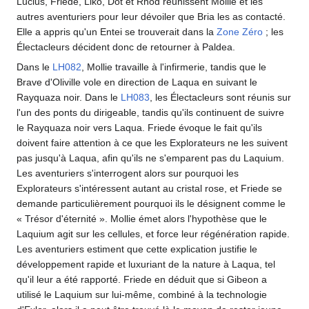
Lucius, Friede, Liko, Dot et Rhod réunissent Mollie et les
autres aventuriers pour leur dévoiler que Bria les as contacté.
Elle a appris qu'un Entei se trouverait dans la
Zone Zéro
; les
Électacleurs décident donc de retourner à Paldea.
Dans le
LH082
, Mollie travaille à l'infirmerie, tandis que le
Brave d'Oliville vole en direction de Laqua en suivant le
Rayquaza noir. Dans le
LH083
, les Électacleurs sont réunis sur
l'un des ponts du dirigeable, tandis qu'ils continuent de suivre
le Rayquaza noir vers Laqua. Friede évoque le fait qu'ils
doivent faire attention à ce que les Explorateurs ne les suivent
pas jusqu'à Laqua, afin qu'ils ne s'emparent pas du Laquium.
Les aventuriers s'interrogent alors sur pourquoi les
Explorateurs s'intéressent autant au cristal rose, et Friede se
demande particulièrement pourquoi ils le désignent comme le
«
Trésor d'éternité
». Mollie émet alors l'hypothèse que le
Laquium agit sur les cellules, et force leur régénération rapide.
Les aventuriers estiment que cette explication justifie le
développement rapide et luxuriant de la nature à Laqua, tel
qu'il leur a été rapporté. Friede en déduit que si Gibeon a
utilisé le Laquium sur lui-même, combiné à la technologie