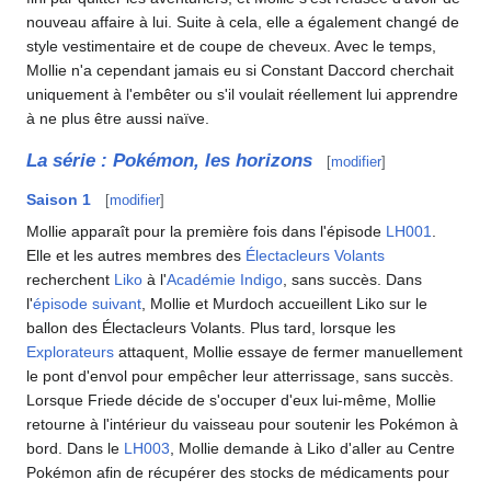
nouveau affaire à lui. Suite à cela, elle a également changé de
style vestimentaire et de coupe de cheveux. Avec le temps,
Mollie n'a cependant jamais eu si Constant Daccord cherchait
uniquement à l'embêter ou s'il voulait réellement lui apprendre
à ne plus être aussi naïve.
La série
: Pokémon, les horizons
[
modifier
]
Saison 1
[
modifier
]
Mollie apparaît pour la première fois dans l'épisode
LH001
.
Elle et les autres membres des
Électacleurs Volants
recherchent
Liko
à l'
Académie Indigo
, sans succès. Dans
l'
épisode suivant
, Mollie et Murdoch accueillent Liko sur le
ballon des Électacleurs Volants. Plus tard, lorsque les
Explorateurs
attaquent, Mollie essaye de fermer manuellement
le pont d'envol pour empêcher leur atterrissage, sans succès.
Lorsque Friede décide de s'occuper d'eux lui-même, Mollie
retourne à l'intérieur du vaisseau pour soutenir les Pokémon à
bord. Dans le
LH003
, Mollie demande à Liko d'aller au Centre
Pokémon afin de récupérer des stocks de médicaments pour