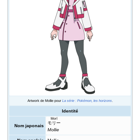
Artwork de Mollie pour
La série
: Pokémon, les horizons
.
Identité
Morī
モリー
Nom japonais
Mollie