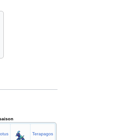
 saison
otus
Terapagos