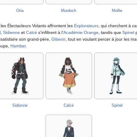
Oria
Murdoch
Mollie
les Électacleurs Volants affrontent les
Explorateurs
, qui cherchent à c
l
,
Sidienne
et
Calcé
s'infiltrent à l'
Académie Orange
, tandis que
Spinel
p
satisfaire son grand-père,
Gibeon
, tout en voulant percer à jour les ma
oupe,
Hamber
.
Sidienne
Calcé
Spinel