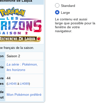
 recherche de Laqua
Standard
Large
Le contenu est aussi
large que possible pour la
fenêtre de votre
navigateur.
e français de la saison.
on
Saison 2
La série
: Pokémon,
rie
les horizons
re
44
es
(
LH046
à
LH089
)
de
Mon Pokémon préféré
ut