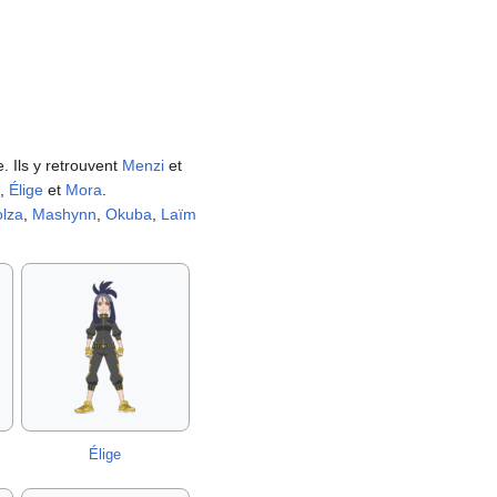
. Ils y retrouvent
Menzi
et
,
Élige
et
Mora
.
lza
,
Mashynn
,
Okuba
,
Laïm
Élige