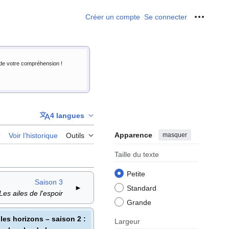
Créer un compte
Se connecter
Outils p
i de votre compréhension !
4 langues
Apparence
masquer
r
Voir l’historique
Outils
Taille du texte
Petite
Saison 3
►
Standard
Les ailes de l'espoir
Grande
les horizons – saison 2
:
Largeur