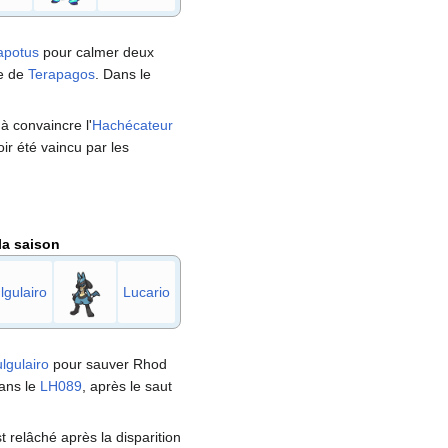
apotus
pour calmer deux
se de
Terapagos
. Dans le
t à convaincre l'
Hachécateur
oir été vaincu par les
.
 la saison
lgulairo
Lucario
lgulairo
pour sauver Rhod
ans le
LH089
, après le saut
 relâché après la disparition