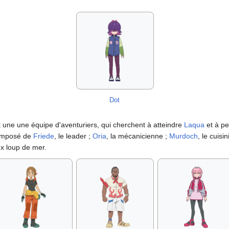
Dot
t une une équipe d'aventuriers, qui cherchent à atteindre
Laqua
et à pe
composé de
Friede
, le leader
;
Oria
, la mécanicienne
;
Murdoch
, le cuisin
eux loup de mer.