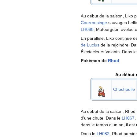
Au début de la saison, Liko
Courrousinge
sauvages belli
LH088
, Matourgeon évolue 
En parallèle, Liko continue
de Lucius
de la rejoindre. Da
Électacleurs Volants. Dans l
Pokémon de
Rhod
Au début 
Chochodile
Au début de la saison, Rho
d'une chute. Dans le
LH067
,
dans le temps d'un an, il es
Dans le
LH082
, Rhod parvie