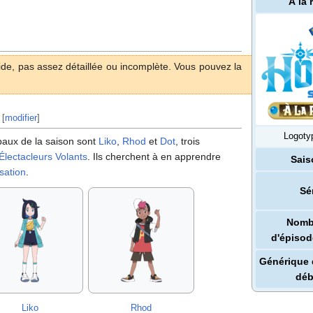
À la
ide, pas assez détaillée ou incomplète. Vous pouvez la
.
[
modifier
]
Logotyp
paux de la saison sont
Liko
,
Rhod
et
Dot
, trois
Électacleurs Volants
. Ils cherchent à en apprendre
Sais
isation
.
Sé
Nomb
d'épisod
Générique 
déb
Liko
Rhod