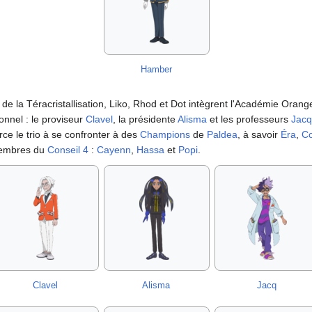
Hamber
 de la Téracristallisation, Liko, Rhod et Dot intègrent l'Académie Orange
sonnel
: le proviseur
Clavel
, la présidente
Alisma
et les professeurs
Jacq
rce le trio à se confronter à des
Champions
de
Paldea
, à savoir
Éra
,
Co
membres du
Conseil 4
:
Cayenn
,
Hassa
et
Popi
.
Clavel
Alisma
Jacq