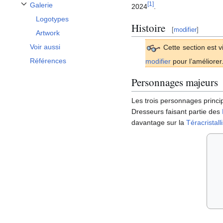
[
1
]
Galerie
2024
.
Afficher / masquer la sous-section Galerie
Logotypes
Histoire
[
modifier
]
Artwork
Voir aussi
Cette section est v
Références
modifier
pour l’améliorer
Personnages majeurs
Les trois personnages princi
Dresseurs faisant partie des
davantage sur la
Téracristall