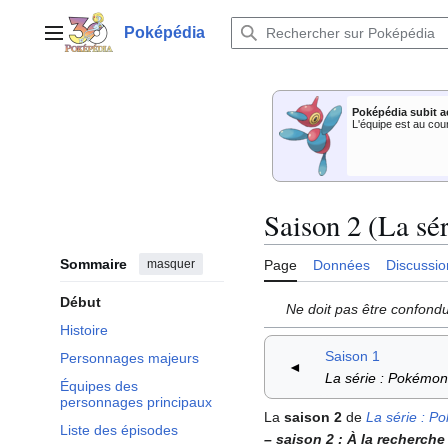
Aller
au
Poképédia
Menu principal
contenu
Poképédia subit a
L'équipe est au cou
Saison 2 (La sé
Sommaire
masquer
Page
Données
Discussio
Début
Ne doit pas être confond
Histoire
Saison 1
Personnages majeurs
◄
La série
: Pokémon,
Équipes des
personnages principaux
La
saison 2
de
La série
: Po
Liste des épisodes
– saison 2
: À la recherch