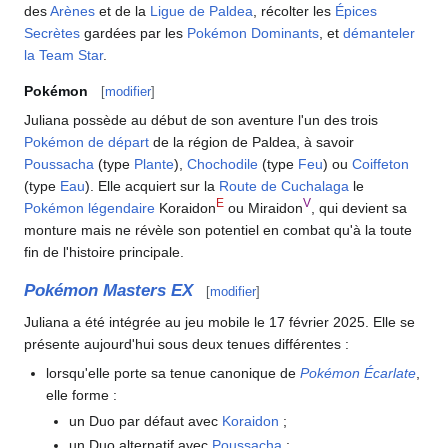
des
Arènes
et de la
Ligue de Paldea
, récolter les
Épices
Secrètes
gardées par les
Pokémon Dominants
, et
démanteler
la Team Star
.
Pokémon
[
modifier
]
Juliana possède au début de son aventure l'un des trois
Pokémon de départ
de la région de Paldea, à savoir
Poussacha
(type
Plante
),
Chochodile
(type
Feu
) ou
Coiffeton
(type
Eau
). Elle acquiert sur la
Route de Cuchalaga
le
E
V
Pokémon légendaire
Koraidon
ou Miraidon
, qui devient sa
monture mais ne révèle son potentiel en combat qu'à la toute
fin de l'histoire principale.
Pokémon Masters EX
[
modifier
]
Juliana a été intégrée au jeu mobile le 17 février 2025. Elle se
présente aujourd'hui sous deux tenues différentes
:
lorsqu'elle porte sa tenue canonique de
Pokémon Écarlate
,
elle forme
:
un Duo par défaut avec
Koraidon
;
un Duo alternatif avec
Poussacha
;