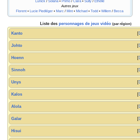
Lunick
/
Solana
•
Primo
/
Clara
•
Sully
/
Éthelle
Autres jeux
Florent
•
Lucie Piedléger
•
Marc
/
Mint
•
Michael
•
Todd
•
Willem
/
Becca
Liste des
personnages de jeux vidéo
(par région)
Kanto
Johto
Hoenn
Sinnoh
Unys
Kalos
Alola
Galar
Hisui