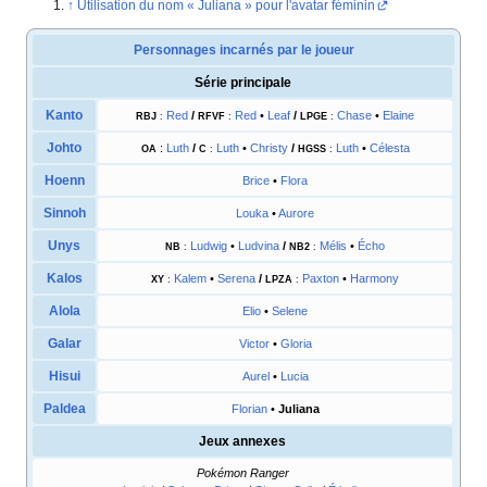
Utilisation du nom «
Juliana
» pour l'avatar féminin
Personnages incarnés par le joueur
Série principale
Kanto
Red
/
Red
•
Leaf
/
Chase
•
Elaine
RB
J
:
RFVF
:
LPGE
:
Johto
:
Luth
/
Luth
•
Christy
/
Luth
•
Célesta
OA
C
:
HGSS
:
Hoenn
Brice
•
Flora
Sinnoh
Louka
•
Aurore
Unys
Ludwig
•
Ludvina
/
Mélis
•
Écho
NB
:
NB2
:
Kalos
Kalem
•
Serena
/
Paxton
•
Harmony
XY
:
LPZA
:
Alola
Elio
•
Selene
Galar
Victor
•
Gloria
Hisui
Aurel
•
Lucia
Paldea
Florian
•
Juliana
Jeux annexes
Pokémon Ranger