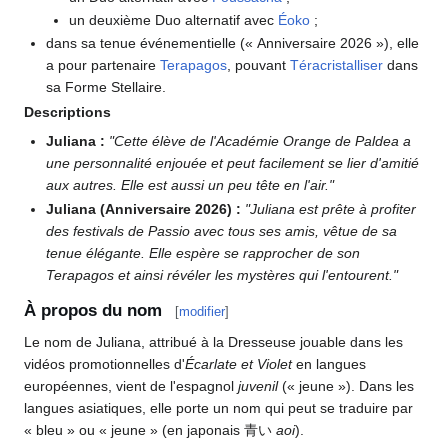
un deuxième Duo alternatif avec
Éoko
;
dans sa tenue événementielle («
Anniversaire 2026
»), elle
a pour partenaire
Terapagos
, pouvant
Téracristalliser
dans
sa Forme Stellaire.
Descriptions
Juliana
:
"Cette élève de l'Académie Orange de Paldea a
une personnalité enjouée et peut facilement se lier d'amitié
aux autres. Elle est aussi un peu tête en l'air."
Juliana (Anniversaire 2026)
:
"Juliana est prête à profiter
des festivals de Passio avec tous ses amis, vêtue de sa
tenue élégante. Elle espère se rapprocher de son
Terapagos et ainsi révéler les mystères qui l'entourent."
À propos du nom
[
modifier
]
Le nom de Juliana, attribué à la Dresseuse jouable dans les
vidéos promotionnelles d'
Écarlate et Violet
en langues
européennes, vient de l'espagnol
juvenil
(«
jeune
»). Dans les
langues asiatiques, elle porte un nom qui peut se traduire par
«
bleu
» ou «
jeune
» (en japonais 青い
aoi
).