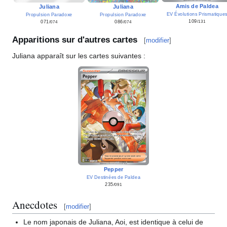
Amis de Paldea
Juliana
Juliana
EV Évolutions Prismatique
Propulsion Paradoxe
Propulsion Paradoxe
109
071
086
/131
/074
/074
Apparitions sur d'autres cartes
[
modifier
]
Juliana apparaît sur les cartes suivantes
:
Pepper
EV Destinées de Paldea
235
/091
Anecdotes
[
modifier
]
Le nom japonais de Juliana, Aoi, est identique à celui de