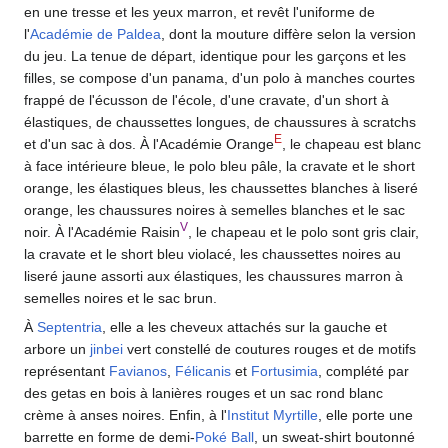
en une tresse et les yeux marron, et revêt l'uniforme de
l'
Académie de Paldea
, dont la mouture diffère selon la version
du jeu. La tenue de départ, identique pour les garçons et les
filles, se compose d'un panama, d'un polo à manches courtes
frappé de l'écusson de l'école, d'une cravate, d'un short à
élastiques, de chaussettes longues, de chaussures à scratchs
E
et d'un sac à dos. À l'Académie Orange
, le chapeau est blanc
à face intérieure bleue, le polo bleu pâle, la cravate et le short
orange, les élastiques bleus, les chaussettes blanches à liseré
orange, les chaussures noires à semelles blanches et le sac
V
noir. À l'Académie Raisin
, le chapeau et le polo sont gris clair,
la cravate et le short bleu violacé, les chaussettes noires au
liseré jaune assorti aux élastiques, les chaussures marron à
semelles noires et le sac brun.
À
Septentria
, elle a les cheveux attachés sur la gauche et
arbore un
jinbei
vert constellé de coutures rouges et de motifs
représentant
Favianos
,
Félicanis
et
Fortusimia
, complété par
des getas en bois à lanières rouges et un sac rond blanc
crème à anses noires. Enfin, à l'
Institut Myrtille
, elle porte une
barrette en forme de demi-
Poké Ball
, un sweat-shirt boutonné