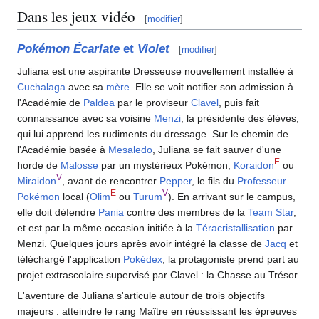
Dans les jeux vidéo
[
modifier
]
Pokémon Écarlate
et
Violet
[
modifier
]
Juliana est une aspirante Dresseuse nouvellement installée à
Cuchalaga
avec sa
mère
. Elle se voit notifier son admission à
l'Académie de
Paldea
par le proviseur
Clavel
, puis fait
connaissance avec sa voisine
Menzi
, la présidente des élèves,
qui lui apprend les rudiments du dressage. Sur le chemin de
l'Académie basée à
Mesaledo
, Juliana se fait sauver d'une
E
horde de
Malosse
par un mystérieux Pokémon,
Koraidon
ou
V
Miraidon
, avant de rencontrer
Pepper
, le fils du
Professeur
E
V
Pokémon
local (
Olim
ou
Turum
). En arrivant sur le campus,
elle doit défendre
Pania
contre des membres de la
Team Star
,
et est par la même occasion initiée à la
Téracristallisation
par
Menzi. Quelques jours après avoir intégré la classe de
Jacq
et
téléchargé l'application
Pokédex
, la protagoniste prend part au
projet extrascolaire supervisé par Clavel
: la Chasse au Trésor.
L'aventure de Juliana s'articule autour de trois objectifs
majeurs
: atteindre le rang Maître en réussissant les épreuves