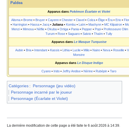
Paldea
Apparus dans
Pokémon Écarlate
et
Violet
Alisma
•
Brome
•
Bruyer
•
Cayenn
•
Chester
•
Clavel
•
Colza
•
Élige
•
Éra
•
Erio
•
Flo
•
Harrington
•
Hassa
•
Jacq
•
Juliana
•
Kombu
•
Laïm
•
Mashynn
•
MC Kilpatron
•
Mo
Menzi
•
Mimosa
•
Nèflie
•
Okuba
•
Ortiga
•
Pania
•
Pepper
•
Popi
•
Professeure Olim
Turum
•
Rose
•
Saguaro
•
Salvio
•
Thaïm
•
Tully
Apparus dans
Le Masque Turquoise
Aubin
•
Bria
•
Intendant
•
Kassis
•
Lithia
•
Lucile
•
Milio
•
Naire
•
Neva
•
Roseille
•
V
Monstre
Apparus dans
Le Disque Indigo
Cyano
•
Irido
•
Jeffry Andise
•
Nérine
•
Rubépin
•
Taro
Catégories
:
Personnage (jeu vidéo)
Personnage incarné par le joueur
Personnage (Écarlate et Violet)
La dernière modification de cette page a été faite le 6 août 2026 à 14:39.