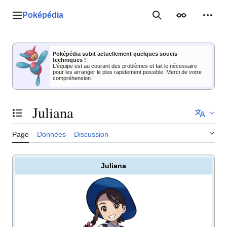
Aller
au
Poképédia
Menu principal
Rechercher
Apparence
Outil
contenu
Poképédia subit actuellement quelques soucis
techniques !
L'équipe est au courant des problèmes et fait le nécessaire
pour les arranger le plus rapidement possible. Merci de votre
compréhension !
Juliana
Basculer la table des matières
Page
Données
Discussion
Juliana