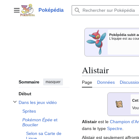
Aller
au
Poképédia
Menu principal
contenu
Poképédia subit a
L'équipe est au cou
Alistair
Sommaire
masquer
Page
Données
Discussio
Début
Cet
Dans les jeux vidéo
Afficher / masquer la sous-section Dans les jeux vidéo
Vou
Sprites
Pokémon Épée
et
Alistair
est le
Champion d'A
Bouclier
dans le type
Spectre
.
Selon sa Carte de
Alistair est seulement affron
Ligue