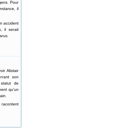
 gens. Pour
stance, il
un accident
, il serait
arus.
ir Alistair
rrant son
statut de
ment qu'un
ain.
 racontent