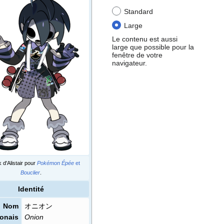
Standard
Large
Le contenu est aussi
large que possible pour la
fenêtre de votre
navigateur.
 d'Alistair pour
Pokémon Épée
et
Bouclier
.
Identité
Nom
オニオン
ponais
Onion