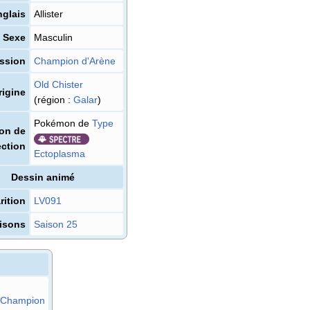
glais
Allister
Sexe
Masculin
ssion
Champion d'Arène
Old Chister
rigine
(région
:
Galar
)
Pokémon de
Type
on de
ection
Ectoplasma
Dessin animé
rition
LV091
isons
Saison 25
Champion