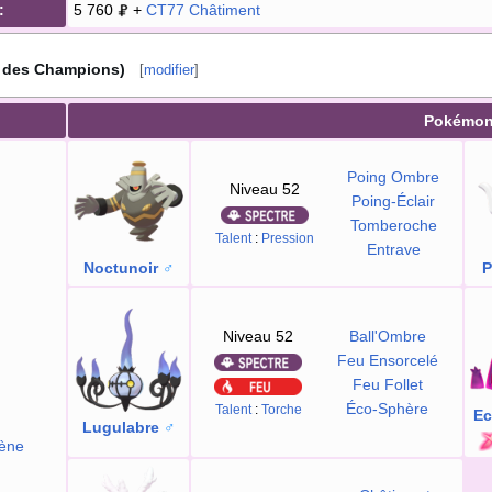
:
5 760
+
CT77
Châtiment
i des Champions)
[
modifier
]
Pokémo
Poing Ombre
Niveau 52
Poing-Éclair
Tomberoche
Talent
:
Pression
Entrave
Noctunoir
♂
P
Niveau 52
Ball'Ombre
Feu Ensorcelé
Feu Follet
Éco-Sphère
Talent
:
Torche
Ec
Lugulabre
♂
ène