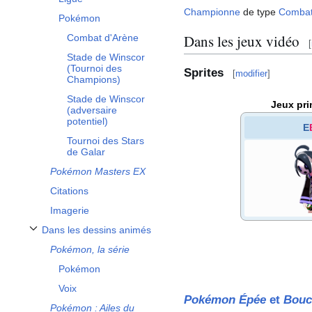
Championne
de type
Comba
Pokémon
Dans les jeux vidéo
Combat d'Arène
[
Stade de Winscor
(Tournoi des
Sprites
[
modifier
]
Champions)
Stade de Winscor
Jeux pri
(adversaire
potentiel)
E
Tournoi des Stars
de Galar
Pokémon Masters EX
Citations
Imagerie
Dans les dessins animés
Afficher / masquer la sous-section Dans les dessins animés
Pokémon, la série
Pokémon
Voix
Pokémon Épée
et
Bouc
Pokémon
: Ailes du