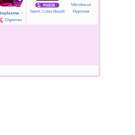
Vibrobscur
Hypnose
Talent
:
Corps Maudit
toplasma
♂
Gigamax