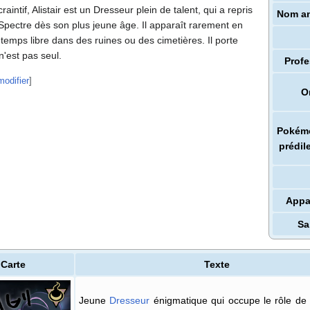
aintif, Alistair est un Dresseur plein de talent, qui a repris
Nom an
 Spectre dès son plus jeune âge. Il apparaît rarement en
 temps libre dans des ruines ou des cimetières. Il porte
n'est pas seul.
Profe
modifier
]
O
Pokém
prédil
Appa
Sa
Carte
Texte
Jeune
Dresseur
énigmatique qui occupe le rôle de