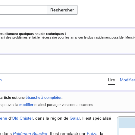
Rechercher
ctuellement quelques soucis techniques !
rant des problèmes et fait le nécessaire pour les arranger le plus rapidement possible. Merc
n
Lire
Modifie
 article est une
ébauche à compléter
.
s pouvez la
modifier
et ainsi partager vos connaissances.
rène
d'
Old Chister
, dans la région de
Galar
. Il est spécialisé
té dans
Pokémon Bouclier
. Il est remplacé par
Faïza
, la