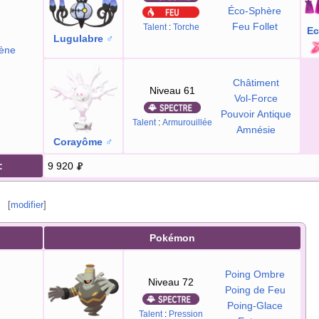
Éco-Sphère
Feu Follet
Talent
:
Torche
Ec
Lugulabre
♂
ène
Châtiment
Niveau 61
Vol-Force
Pouvoir Antique
Talent
:
Armurouillée
Amnésie
Corayôme
♂
:
9 920
[
modifier
]
Pokémon
Poing Ombre
Niveau 72
Poing de Feu
Poing-Glace
Talent
:
Pression