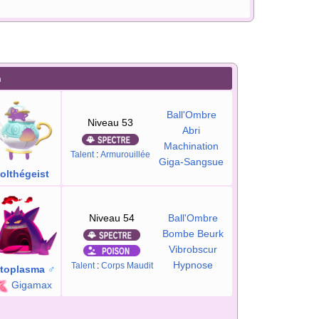
n
Ball'Ombre
Niveau 53
Abri
Machination
Talent
:
Armurouillée
Giga-Sangsue
olthégeist
Niveau 54
Ball'Ombre
Bombe Beurk
Vibrobscur
Hypnose
Talent
:
Corps Maudit
toplasma
♂
Gigamax