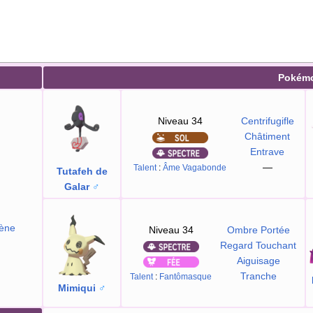
Pokém
Niveau 34
Centrifugifle
Châtiment
Entrave
—
Talent
:
Âme Vagabonde
Tutafeh de
Galar
♂
ène
Niveau 34
Ombre Portée
Regard Touchant
Aiguisage
Tranche
Talent
:
Fantômasque
Mimiqui
♂