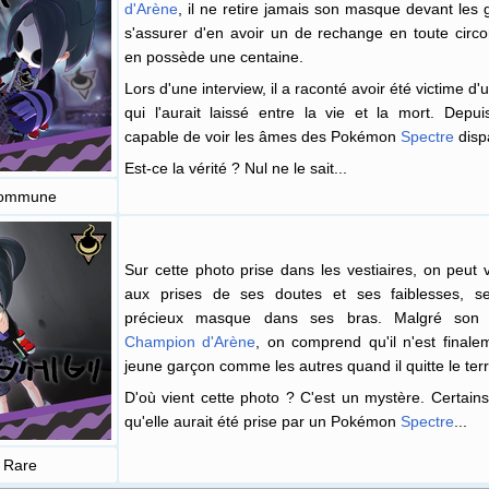
d'Arène
, il ne retire jamais son masque devant les
s'assurer d'en avoir un de rechange en toute circon
en possède une centaine.
Lors d'une interview, il a raconté avoir été victime d'
qui l'aurait laissé entre la vie et la mort. Depuis
capable de voir les âmes des Pokémon
Spectre
disp
Est-ce la vérité
? Nul ne le sait...
ommune
Sur cette photo prise dans les vestiaires, on peut vo
aux prises de ses doutes et ses faiblesses, se
précieux masque dans ses bras. Malgré son 
Champion d'Arène
, on comprend qu'il n'est finale
jeune garçon comme les autres quand il quitte le terr
D'où vient cette photo
? C'est un mystère. Certains
qu'elle aurait été prise par un Pokémon
Spectre
...
Rare