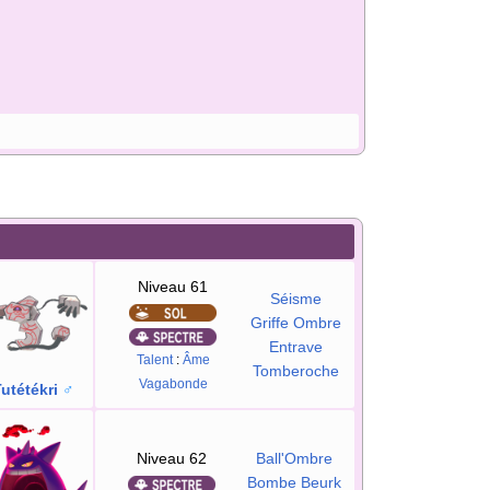
n
Niveau 61
Séisme
Griffe Ombre
Entrave
Talent
:
Âme
Tomberoche
Vagabonde
utétékri
♂
Niveau 62
Ball'Ombre
Bombe Beurk