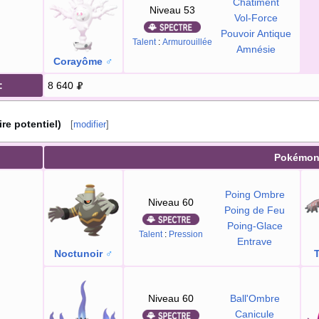
Châtiment
Niveau 53
Vol-Force
Pouvoir Antique
Talent
:
Armurouillée
Amnésie
Corayôme
♂
:
8 640
re potentiel)
[
modifier
]
Pokémo
Poing Ombre
Niveau 60
Poing de Feu
Poing-Glace
Talent
:
Pression
Entrave
Noctunoir
♂
T
Niveau 60
Ball'Ombre
Canicule