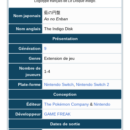
Logotype français de
Le Disque Indigo
.
藍の円盤
Nom japonais
Ao no Enban
Nom anglais
The Indigo Disk
Présentation
Génération
9
Genre
Extension de jeu
Nombre de
1-4
joueurs
Plate-forme
Nintendo Switch
,
Nintendo Switch 2
Conception
Éditeur
The Pokémon Company
&
Nintendo
Développeur
GAME FREAK
Dates de sortie