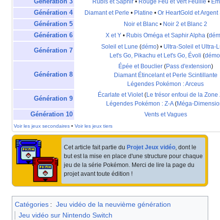
Génération 3
Rubis et Saphir
•
Rouge Feu et Vert Feuille
•
Ém
Génération 4
Diamant et Perle
•
Platine
•
Or HeartGold et Argent 
Génération 5
Noir et Blanc
•
Noir 2 et Blanc 2
Génération 6
X et Y
•
Rubis Oméga et Saphir Alpha
(
dém
Soleil et Lune
(
démo
) •
Ultra-Soleil et Ultra-
Génération 7
Let's Go, Pikachu et Let's Go, Évoli
(
démo
Épée et Bouclier
(
Pass d'extension
)
Génération 8
Diamant Étincelant et Perle Scintillante
Légendes Pokémon
: Arceus
Écarlate et Violet
(
Le trésor enfoui de la Zone
Génération 9
Légendes Pokémon
: Z-A
(
Méga-Dimensio
Génération 10
Vents et Vagues
Voir les jeux secondaires
•
Voir les jeux tiers
Cet article fait partie du
Projet Jeux vidéo
, dont le
but est la mise en place d'une structure pour chaque
jeu de la série Pokémon. Merci de lire la page du
projet avant toute édition
!
Catégories
:
Jeu vidéo de la neuvième génération
Jeu vidéo sur Nintendo Switch