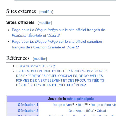
Sites externes
[
modifier
]
Sites officiels
[
modifier
]
Page pour
Le Disque Indigo
sur le site officiel français de
Pokémon Écarlate
et
Violet
Page pour
Le Disque Indigo
sur le site officiel canadien
français de
Pokémon Écarlate
et
Violet
Références
[
modifier
]
Date de sortie du DLC 2
POKÉMON CONTINUE D'ÉVOLUER À L'HORIZON 2023 AVEC
DES EXPÉRIENCES DE JEU ORIGINALES, DE NOUVELLES
FORMES DE DIVERTISSEMENT ET DES PRODUITS INÉDITS
DÉVOILÉS LORS DE LA JOURNÉE POKÉMON
Jeux de la
série principale
(jp)
(jp)
Génération 1
Rouge et Vert
•
Bleu
•
Rouge et Bleu
•
J
Génération 2
Or et Argent
(
bêta
) •
Cristal