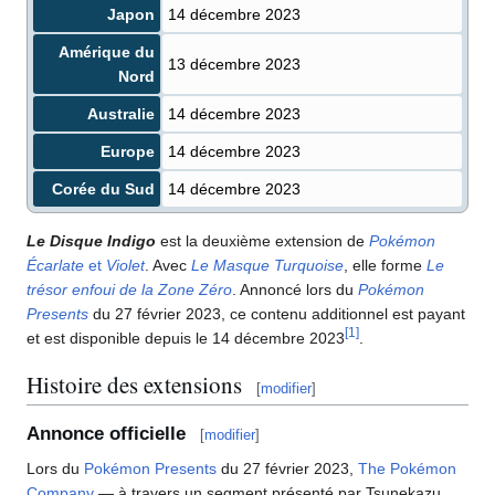
Japon
14 décembre 2023
Amérique du
13 décembre 2023
Nord
Australie
14 décembre 2023
Europe
14 décembre 2023
Corée du Sud
14 décembre 2023
Le Disque Indigo
est la deuxième extension de
Pokémon
Écarlate
et
Violet
. Avec
Le Masque Turquoise
, elle forme
Le
trésor enfoui de la Zone Zéro
. Annoncé lors du
Pokémon
Presents
du 27 février 2023, ce contenu additionnel est payant
[
1
]
et est disponible depuis le 14 décembre 2023
.
Histoire des extensions
[
modifier
]
Annonce officielle
[
modifier
]
Lors du
Pokémon Presents
du 27 février 2023,
The Pokémon
Company
— à travers un segment présenté par Tsunekazu