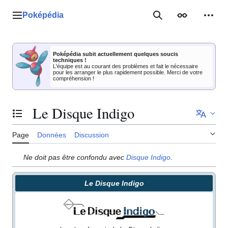
Aller
au
Poképédia
Menu principal
Rechercher
Apparence
Outil
contenu
Poképédia subit actuellement quelques soucis
techniques !
L'équipe est au courant des problèmes et fait le nécessaire
pour les arranger le plus rapidement possible. Merci de votre
compréhension !
Le Disque Indigo
Basculer la table des matières
Page
Données
Discussion
Ne doit pas être confondu avec
Disque Indigo
.
Le Disque Indigo