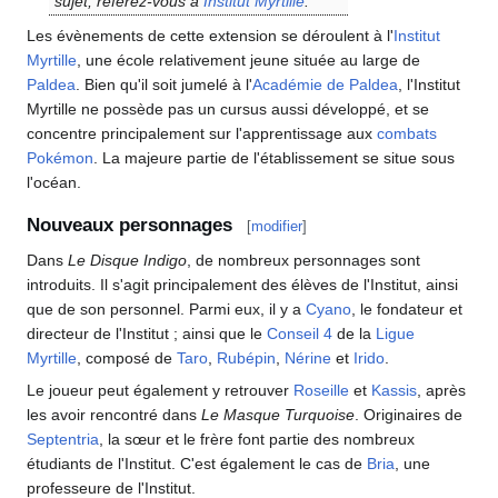
sujet, référez-vous à
Institut Myrtille
.
Les évènements de cette extension se déroulent à l'
Institut
Myrtille
, une école relativement jeune située au large de
Paldea
. Bien qu'il soit jumelé à l'
Académie de Paldea
, l'Institut
Myrtille ne possède pas un cursus aussi développé, et se
concentre principalement sur l'apprentissage aux
combats
Pokémon
. La majeure partie de l'établissement se situe sous
l'océan.
Nouveaux personnages
[
modifier
]
Dans
Le Disque Indigo
, de nombreux personnages sont
introduits. Il s'agit principalement des élèves de l'Institut, ainsi
que de son personnel. Parmi eux, il y a
Cyano
, le fondateur et
directeur de l'Institut
; ainsi que le
Conseil 4
de la
Ligue
Myrtille
, composé de
Taro
,
Rubépin
,
Nérine
et
Irido
.
Le joueur peut également y retrouver
Roseille
et
Kassis
, après
les avoir rencontré dans
Le Masque Turquoise
. Originaires de
Septentria
, la sœur et le frère font partie des nombreux
étudiants de l'Institut. C'est également le cas de
Bria
, une
professeure de l'Institut.