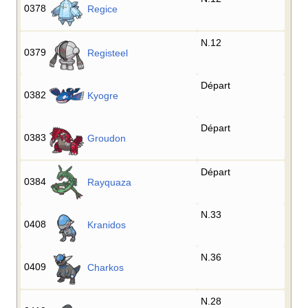
0378
Regice
N.12
0379
Registeel
Départ
0382
Kyogre
Départ
0383
Groudon
Départ
0384
Rayquaza
N.33
0408
Kranidos
N.36
0409
Charkos
N.28