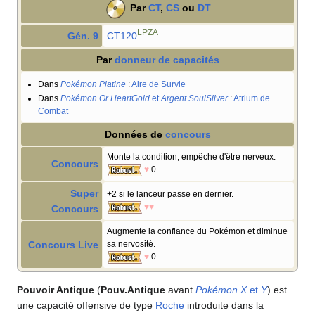
Par
CT
,
CS
ou
DT
LPZA
Gén. 9
CT120
Par
donneur de capacités
Dans
Pokémon Platine
:
Aire de Survie
Dans
Pokémon Or HeartGold
et
Argent SoulSilver
:
Atrium de
Combat
Données de
concours
Monte la condition, empêche d'être nerveux.
Concours
♥
0
Super
+2 si le lanceur passe en dernier.
♥♥
Concours
Augmente la confiance du Pokémon et diminue
Concours Live
sa nervosité.
♥
0
Pouvoir Antique
(
Pouv.Antique
avant
Pokémon X
et
Y
) est
une capacité offensive de type
Roche
introduite dans la