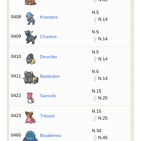
N.5
0408
Kranidos
N.14
N.5
0409
Charkos
N.14
N.5
0410
Dinoclier
N.14
N.5
0411
Bastiodon
N.14
N.15
0422
Sancoki
N.25
N.15
0423
Tritosor
N.25
N.34
0465
Bouldeneu
N.45