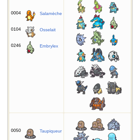
0004
Salamèche
0104
Osselait
0246
Embrylex
0050
Taupiqueur