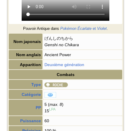
Pouvoir Antique dans
Pokémon Écarlate
et
Violet
.
げんしのちから
Nom japonais
Genshi no Chikara
Nom anglais
Ancient Power
Apparition
Deuxième génération
Combats
Type
Catégorie
5 (
max. 8
)
PP
LPA
15
Puissance
60
Précision
100
%