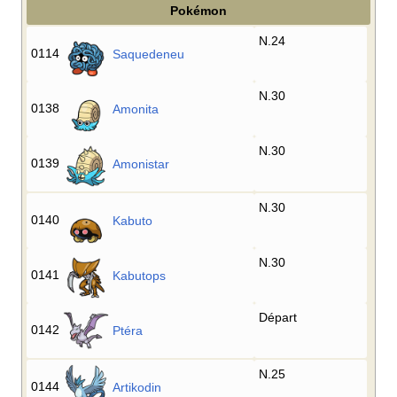
Pokémon
N.24
0114
Saquedeneu
N.30
0138
Amonita
N.30
0139
Amonistar
N.30
0140
Kabuto
N.30
0141
Kabutops
Départ
0142
Ptéra
N.25
0144
Artikodin