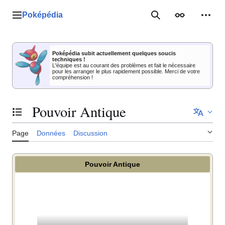
Aller
au
Poképédia
Menu principal
Rechercher
Apparence
Outil
contenu
Poképédia subit actuellement quelques soucis
techniques !
L'équipe est au courant des problèmes et fait le nécessaire
pour les arranger le plus rapidement possible. Merci de votre
compréhension !
Pouvoir Antique
Basculer la table des matières
Page
Données
Discussion
Pouvoir Antique