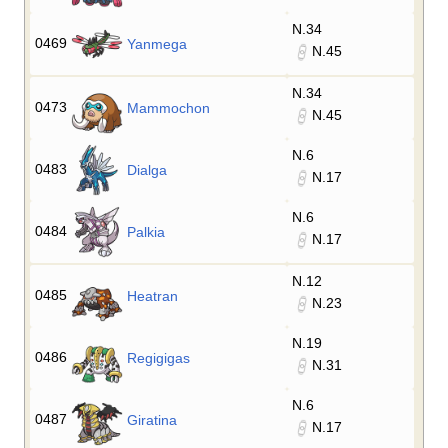
N.34
0469
Yanmega
N.45
N.34
0473
Mammochon
N.45
N.6
0483
Dialga
N.17
N.6
0484
Palkia
N.17
N.12
0485
Heatran
N.23
N.19
0486
Regigigas
N.31
N.6
0487
Giratina
N.17