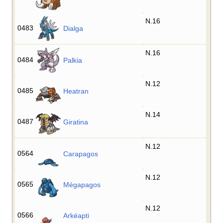
N.16
0483
Dialga
N.16
0484
Palkia
N.12
0485
Heatran
N.14
0487
Giratina
N.12
0564
Carapagos
N.12
0565
Mégapagos
N.12
0566
Arkéapti