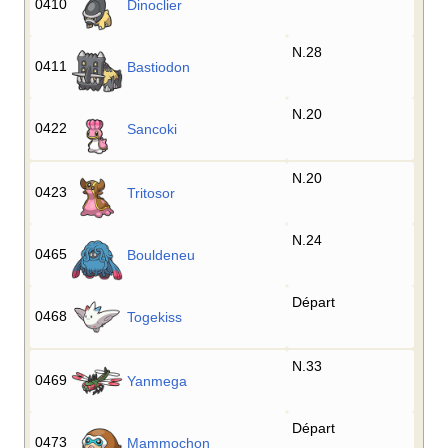
0410
Dinoclier
N.28
0411
Bastiodon
N.20
0422
Sancoki
N.20
0423
Tritosor
N.24
0465
Bouldeneu
Départ
0468
Togekiss
N.33
0469
Yanmega
Départ
0473
Mammochon