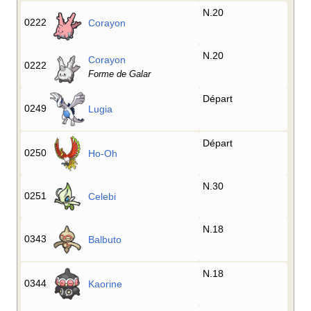
N.20
0222
Corayon
N.20
Corayon
0222
Forme de Galar
Départ
0249
Lugia
Départ
0250
Ho-Oh
N.30
0251
Celebi
N.18
0343
Balbuto
N.18
0344
Kaorine