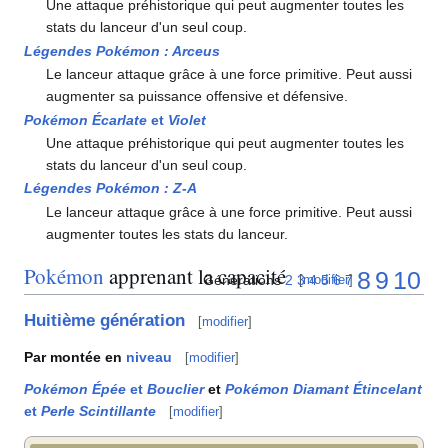
Une attaque préhistorique qui peut augmenter toutes les
stats du lanceur d'un seul coup.
Légendes Pokémon
: Arceus
Le lanceur attaque grâce à une force primitive. Peut aussi
augmenter sa puissance offensive et défensive.
Pokémon Écarlate
et
Violet
Une attaque préhistorique qui peut augmenter toutes les
stats du lanceur d'un seul coup.
Légendes Pokémon
:
Z-A
Le lanceur attaque grâce à une force primitive. Peut aussi
augmenter toutes les stats du lanceur.
Pokémon
apprenant la capacité
8
9
10
Générations
2
3
4
5
6
7
[
modifier
]
Huitième génération
[
modifier
]
Par montée en
niveau
[
modifier
]
Pokémon Épée
et
Bouclier
et
Pokémon Diamant Étincelant
et
Perle Scintillante
[
modifier
]