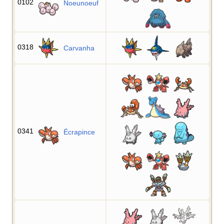
0102
Noeunoeuf
0318
Carvanha
0341
Écrapince