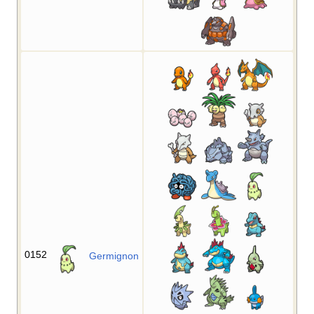
0152
Germignon