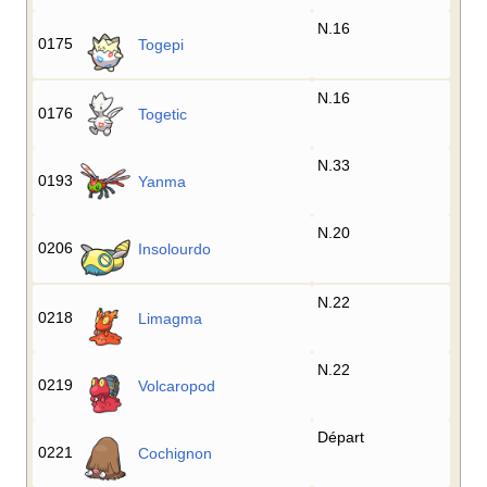
N.16
0175
Togepi
N.16
0176
Togetic
N.33
0193
Yanma
N.20
0206
Insolourdo
N.22
0218
Limagma
N.22
0219
Volcaropod
Départ
0221
Cochignon