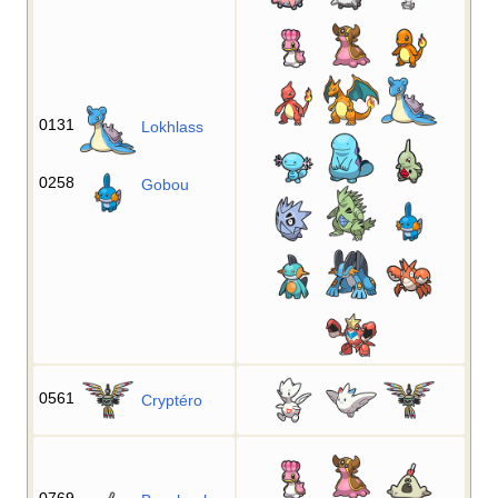
0131
Lokhlass
0258
Gobou
0561
Cryptéro