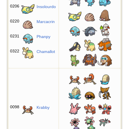
0206
Insolourdo
0220
Marcacrin
0231
Phanpy
0322
Chamallot
0098
Krabby