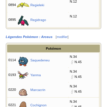
N.12
0894
Regieleki
N.12
0895
Regidrago
Légendes Pokémon
: Arceus
[
modifier
]
Pokémon
N.34
0114
Saquedeneu
N.45
N.34
0193
Yanma
N.45
N.34
0220
Marcacrin
N.45
N.34
0221
Cochignon
N.45