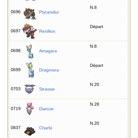
N.8
0696
Ptyranidur
Départ
0697
Rexillius
N.8
0698
Amagara
Départ
0699
Dragmara
N.20
0703
Strassie
N.28
0719
Diancie
N.20
0837
Charbi