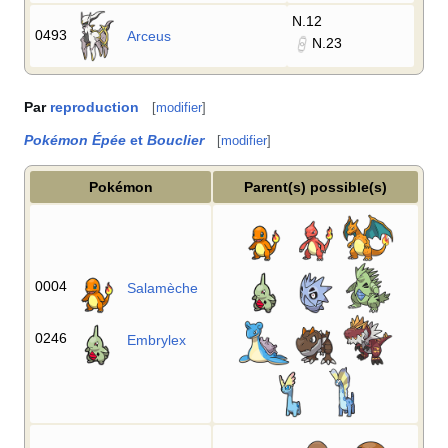
N.12
0493
Arceus
N.23
Par
reproduction
[
modifier
]
Pokémon Épée
et
Bouclier
[
modifier
]
Pokémon
Parent(s) possible(s)
0004
Salamèche
0246
Embrylex