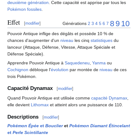
deuxième génération
. Cette capacité est apprise par tous les
Pokémon fossiles
.
Effet
8
9
10
Générations
2
3
4
5
6
7
[
modifier
]
Pouvoir Antique inflige des dégâts et possède 10
% de
chances d'augmenter d'un
niveau
les cinq
statistiques
du
lanceur (Attaque, Défense, Vitesse, Attaque Spéciale et
Défense Spéciale).
Apprendre Pouvoir Antique à
Saquedeneu
,
Yanma
ou
Cochignon
débloque l'
évolution
par montée de
niveau
de ces
trois Pokémon.
Capacité Dynamax
[
modifier
]
Quand Pouvoir Antique est utilisée comme
capacité Dynamax
,
elle devient
Lithomax
et atteint alors une puissance de 110.
Descriptions
[
modifier
]
Pokémon Épée
et
Bouclier
et
Pokémon Diamant Étincelant
et
Perle Scintillante