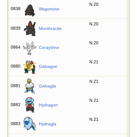
N.20
0838
Wagomine
N.20
0839
Monthracite
N.20
0864
Corayôme
N.21
0880
Galvagon
N.21
0881
Galvagla
N.21
0882
Hydragon
N.21
0883
Hydragla