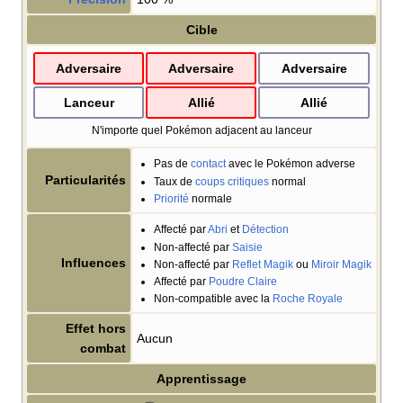
Cible
Adversaire
Adversaire
Adversaire
Lanceur
Allié
Allié
N'importe quel Pokémon adjacent au lanceur
Pas de
contact
avec le Pokémon adverse
Particularités
Taux de
coups critiques
normal
Priorité
normale
Affecté par
Abri
et
Détection
Non-affecté par
Saisie
Influences
Non-affecté par
Reflet Magik
ou
Miroir Magik
Affecté par
Poudre Claire
Non-compatible avec la
Roche Royale
Effet hors
Aucun
combat
Apprentissage