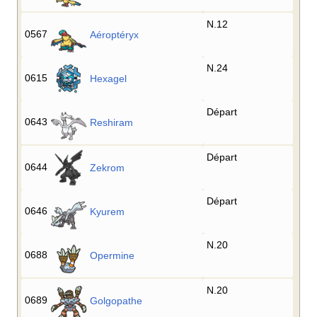
N.12
0567
Aéroptéryx
N.24
0615
Hexagel
Départ
0643
Reshiram
Départ
0644
Zekrom
Départ
0646
Kyurem
N.20
0688
Opermine
N.20
0689
Golgopathe