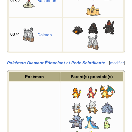
0769
Bacabouh
0874
Dolman
Pokémon Diamant Étincelant
et
Perle Scintillante
[
modifier
]
Pokémon
Parent(s) possible(s)