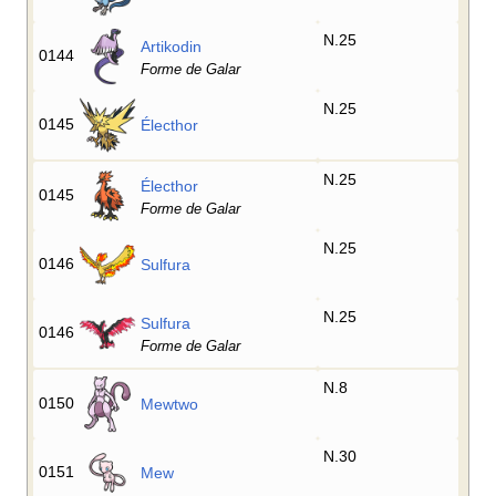
N.25
Artikodin
0144
Forme de Galar
N.25
0145
Électhor
N.25
Électhor
0145
Forme de Galar
N.25
0146
Sulfura
N.25
Sulfura
0146
Forme de Galar
N.8
0150
Mewtwo
N.30
0151
Mew