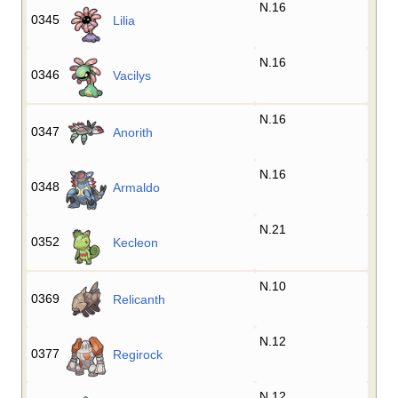
N.16
0345
Lilia
N.16
0346
Vacilys
N.16
0347
Anorith
N.16
0348
Armaldo
N.21
0352
Kecleon
N.10
0369
Relicanth
N.12
0377
Regirock
N.12