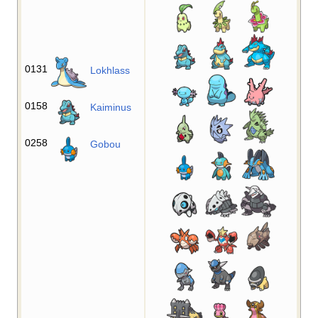
0131
Lokhlass
0158
Kaiminus
0258
Gobou