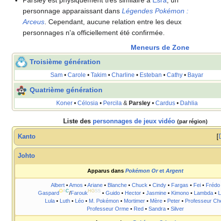
personnage apparaissant dans
Légendes Pokémon
:
Arceus
. Cependant, aucune relation entre les deux
personnages n'a officiellement été confirmée.
Meneurs de Zone
Troisième génération
Sam
•
Carole
•
Takim
•
Charline
•
Esteban
•
Cathy
•
Bayar
Quatrième génération
Koner
•
Célosia
•
Percila
&
Parsley
•
Cardus
•
Dahlia
Liste des
personnages de jeux vidéo
(par région)
Kanto
Johto
Apparus dans
Pokémon Or
et
Argent
Albert
•
Amos
•
Ariane
•
Blanche
•
Chuck
•
Cindy
•
Fargas
•
Fei
•
Frédo
O
A
C
HG
SS
Gaspard
/
Farouk
•
Guido
•
Hector
•
Jasmine
•
Kimono
•
Lambda
•
L
Lula
•
Luth
•
Léo
•
M. Pokémon
•
Mortimer
•
Mère
•
Peter
•
Professeur Ch
Professeur Orme
•
Red
•
Sandra
•
Silver