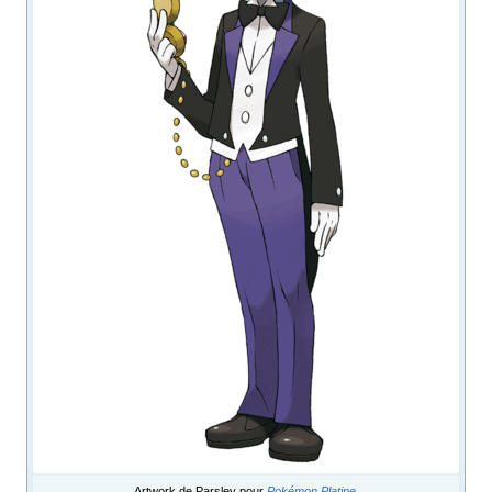
Artwork de Parsley pour
Pokémon Platine
.