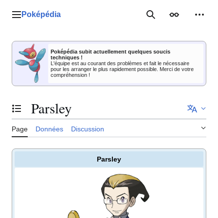
Aller
au
Poképédia
Menu principal
Rechercher
Apparence
Outil
contenu
Poképédia subit actuellement quelques soucis
techniques !
L'équipe est au courant des problèmes et fait le nécessaire
pour les arranger le plus rapidement possible. Merci de votre
compréhension !
Parsley
Basculer la table des matières
Page
Données
Discussion
Parsley