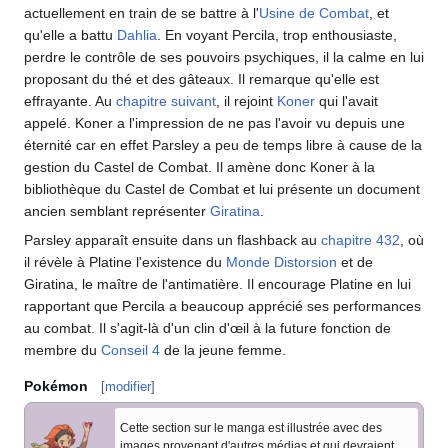
actuellement en train de se battre à l'
Usine de Combat
, et
qu'elle a battu
Dahlia
. En voyant Percila, trop enthousiaste,
perdre le contrôle de ses pouvoirs psychiques, il la calme en lui
proposant du thé et des gâteaux. Il remarque qu'elle est
effrayante. Au
chapitre suivant
, il rejoint
Koner
qui l'avait
appelé. Koner a l'impression de ne pas l'avoir vu depuis une
éternité car en effet Parsley a peu de temps libre à cause de la
gestion du Castel de Combat. Il amène donc Koner à la
bibliothèque du Castel de Combat et lui présente un document
ancien semblant représenter
Giratina
.
Parsley apparaît ensuite dans un flashback au
chapitre 432
, où
il révèle à Platine l'existence du
Monde Distorsion
et de
Giratina, le maître de l'antimatière. Il encourage Platine en lui
rapportant que Percila a beaucoup apprécié ses performances
au combat. Il s'agit-là d'un clin d'œil à la future fonction de
membre du
Conseil 4
de la jeune femme.
Pokémon
[
modifier
]
Cette section sur le manga est illustrée avec des
images provenant d'autres médias et qui devraient