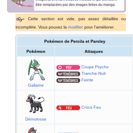
être remplacées par des images tirées du manga.
Cette section est vide, pas assez détaillée ou
incomplète. Vous pouvez la
modifier
pour l’améliorer.
Pokémon de Percila et Parsley
Pokémon
Attaques
Coupe Psycho
Tranche-Nuit
Feinte
Gallame
Crocs Feu
Démolosse