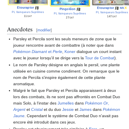
Etouraptor
Etouraptor
X
NIV.
Pingoléon
PL Vainqueurs Suprêmes
PL Vainqueurs Suprêmes
PL Vainqueurs Suprêmes
11
147
/147
/147
27
/147
Anecdotes
[
modifier
]
Parsley et Percila sont les seuls meneurs de zone que le
joueur rencontre avant de combattre (à noter que dans
Pokémon Diamant
et
Perle
,
Koner
dialogue un court instant
avec le joueur lorsqu'il se dirige vers la
Tour de Combat
).
Le nom de Parsley désigne en anglais le persil, une plante
utilisée en cuisine comme condiment. On remarque que le
nom de Percila s'inspire également de cette plante
aromatique.
Malgré le fait que Parsley et Percila apparaissent à deux
lors des combats, ils ne sont pas affrontés en Combat Duo
mais Solo, à l'instar des
Jumelles
dans
Pokémon Or
,
Argent
et
Cristal
et du duo
Jessie
et
James
dans
Pokémon
Jaune
. Cependant le système de Combat Duo n'avait pas
encore été introduit dans ces jeux.
Parsley est physiquement très similaire à
Esra
, un