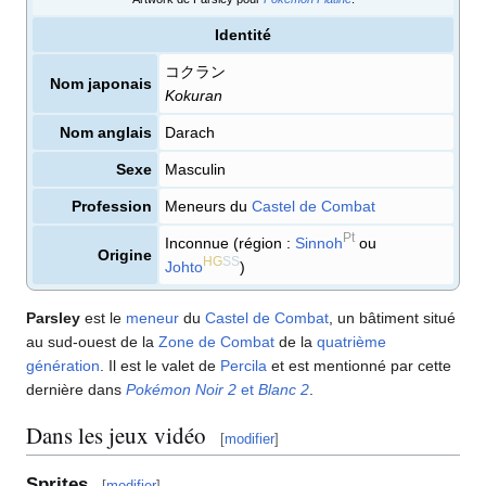
Identité
コクラン
Nom japonais
Kokuran
Nom anglais
Darach
Sexe
Masculin
Profession
Meneurs du
Castel de Combat
Pt
Inconnue (région
:
Sinnoh
ou
Origine
HG
SS
Johto
)
Parsley
est le
meneur
du
Castel de Combat
, un bâtiment situé
au sud-ouest de la
Zone de Combat
de la
quatrième
génération
. Il est le valet de
Percila
et est mentionné par cette
dernière dans
Pokémon Noir 2
et
Blanc 2
.
Dans les jeux vidéo
[
modifier
]
Sprites
[
modifier
]