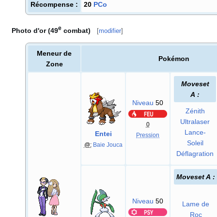
Récompense
:
20
PCo
e
Photo d'or (49
combat)
[
modifier
]
Meneur de
Pokémon
Zone
Moveset
A
:
Niveau
50
Zénith
Ultralaser
0
Lance-
Entei
Pression
Soleil
@:
Baie Jouca
Déflagration
Moveset A
:
Niveau
50
Lame de
Roc