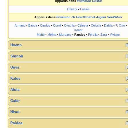
Apparus dans
Pokémon Cristal
Christy
•
Eusine
Apparus dans
Pokémon Or HeartGold
et
Argent SoulSilver
Armand
•
Baoba
•
Cardus
•
Cornil
•
Cynthia
•
Célesta
•
Célosia
•
Dahlia
•
F. Otto
•
Koner
Maïté
•
Mélina
•
Morgane
•
Parsley
•
Percila
•
Sara
•
Viviane
Hoenn
Sinnoh
Unys
Kalos
Alola
Galar
Hisui
Paldea