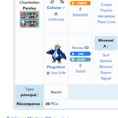
Chambellan
Coupe
Gallame
♂
Parsley
0
Psycho
@:
Impassible
Aéropique
Lentilscope
Plaie-Croix
Moveset
A
:
Niveau
50
Surf
Séisme
0
Blizzard
Pingoléon
Torrent
Rayon
@:
Vive Griffe
Signal
Type
Aucun
principal
:
Récompense
:
20
PCo