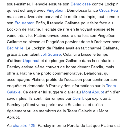
sous-estimer. Il envoie ensuite son
Démolosse
contre Lockpin
qui est échangé avec
Pingoléon
. Démolosse lance
Crocs Feu
mais son adversaire parvient à le mettre au tapis, tout comme
son
Étouraptor
. Enfin, il renvoie Gallame pour faire face au
Lockpin de Platine. Il éclate de rire en le voyant épuisé et le
vainc très vite. Platine envoie encore une fois son Pingoléon.
Gallame se blesse et Pingoléon parvient donc à l'achever avec
Bec Vrille
. Le Lockpin de Platine avait en fait charmé Gallame,
grâce à son talent
Joli Sourire
. Cela lui a laissé le temps
d'utiliser
Uppercut
et de plonger Gallame dans la confusion.
Parsley estime s'être couvert de honte devant Percila, mais
offre à Platine une photo commémorative. Beladonis, qui
accompagne Platine, profite de l'occasion pour continuer son
enquête et demande à Parsley des informations sur la
Team
Galaxie
. Ce dernier lui suggère d'aller au
Mont Abrupt
afin d'en
savoir plus. Ils sont interrompus par
Cornil
, qui explique à
Parsley qu'il est venu parler avec Beladonis, et qu'il a
également vu les membres de la Team Galaxie au Mont
Abrupt.
Au
chapitre 428
, Parsley informe Percila du fait que Platine est