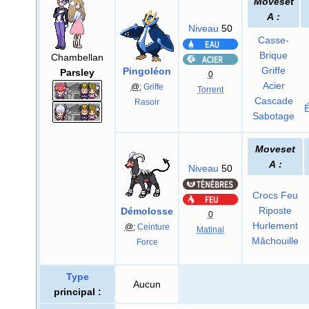
Moveset
A
:
Niveau
50
Casse-
Brique
Chambellan
Griffe
Pingoléon
Parsley
0
Acier
@:
Griffe
Torrent
Cascade
Rasoir
Sabotage
Moveset
A
:
Niveau
50
Crocs Feu
Riposte
Démolosse
0
Hurlement
@:
Ceinture
Matinal
Mâchouille
Force
Type
Aucun
principal
: