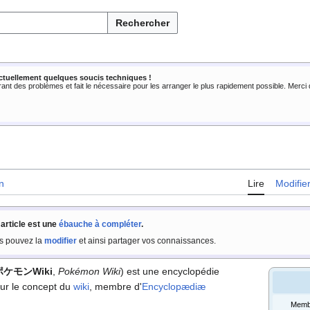
Rechercher
ctuellement quelques soucis techniques !
rant des problèmes et fait le nécessaire pour les arranger le plus rapidement possible. Merc
n
Lire
Modifie
 article est une
ébauche à compléter
.
s pouvez la
modifier
et ainsi partager vos connaissances.
ポケモンWiki
,
Pokémon Wiki
) est une encyclopédie
ur le concept du
wiki
, membre d'
Encyclopædiæ
Memb