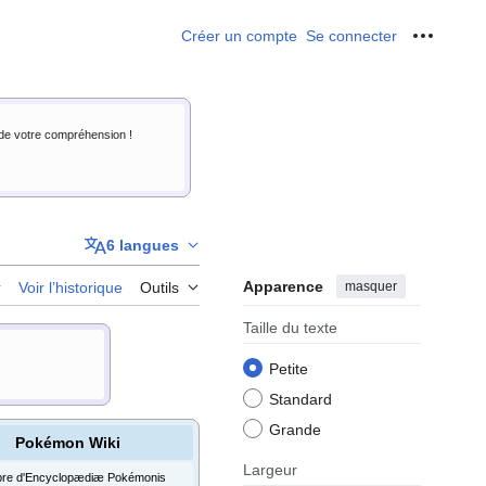
Créer un compte
Se connecter
Outils p
i de votre compréhension !
6 langues
Apparence
masquer
r
Voir l’historique
Outils
Taille du texte
Petite
Standard
Grande
Pokémon Wiki
Largeur
re d'Encyclopædiæ Pokémonis