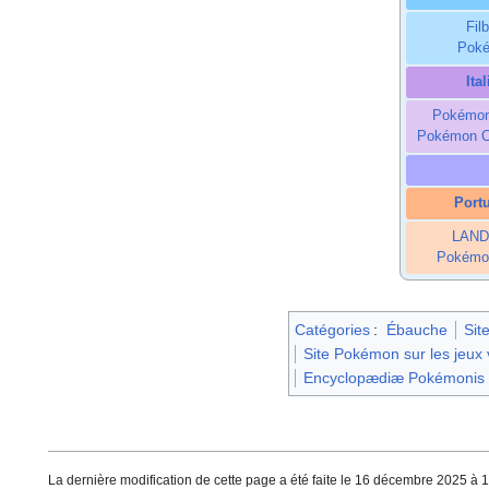
Fil
Poké
Ita
Pokémon
Pokémon Ce
Port
LAND
Pokémo
Catégories
:
Ébauche
Sit
Site Pokémon sur les jeu
Encyclopædiæ Pokémonis
La dernière modification de cette page a été faite le 16 décembre 2025 à 1