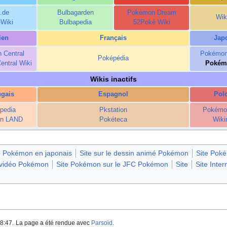
b.de
Bulbagarden
Pokémon Dream
Wik
Wiki
Bulbapedia
52Poké Wiki
lien
Français
Jap
 Central
Pokémon
Poképédia
ntral Wiki
Pokém
Wikis inactifs
ugais
Espagnol
Pol
pedia
Pkstation
Pokémo
n LAND
Pokéteca
Wiki
e Pokémon en japonais
Site sur le dessin animé Pokémon
Site Pok
x vidéo Pokémon
Site Pokémon sur le JFC Pokémon
Site
Site Intern
8:47.
La page a été rendue avec
Parsoid
.