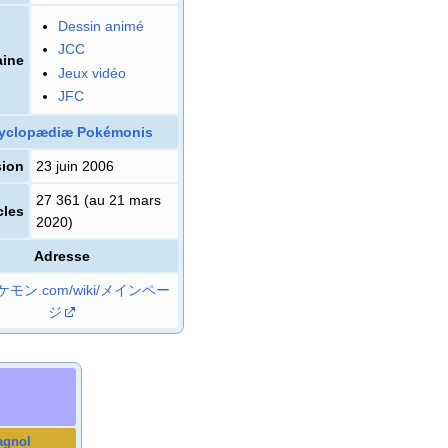
Dessin animé
JCC
ine
Jeux vidéo
JFC
yclopædiæ Pokémonis
ion
23 juin 2006
27 361 (au 21 mars
cles
2020)
Adresse
ポケモン.com/wiki/メインペー
ジ
agnol