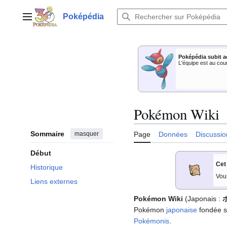
Aller
au
Poképédia
Menu principal
contenu
Poképédia subit a
L'équipe est au cou
Pokémon Wiki
Sommaire
masquer
Page
Données
Discussio
Début
Cet
Historique
Vou
Liens externes
Pokémon Wiki
(Japonais
:
Pokémon
japonaise
fondée s
Pokémonis
.