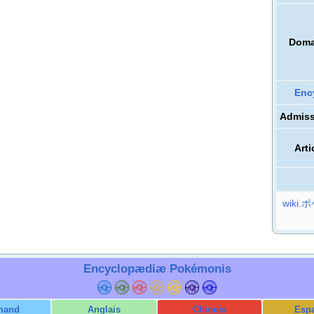
Doma
Enc
Admiss
Arti
wiki.
Encyclopædiæ Pokémonis
mand
Anglais
Chinois
Esp