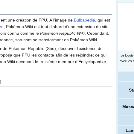
ment une création de FPU. À l'image de
Bulbapedia
, qui est
en
, Pokémon Wiki est tout d'abord d'une extension du site
 alors connu comme le
Pokémon Republic Wiki
. Cependant,
pendance, son nom se transformant en Pokémon Wiki.
eur de Pokémon Republic (Sno), découvrit l'existence de
proposa que FPU les contacte afin de les rejoindre; ce qui
Le logot
avec les 
kémon Wiki devenant le troisième membre d'Encyclopædiæ
]
St
Masc
Lan