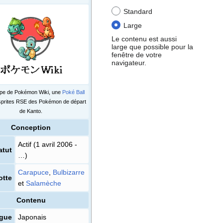
Standard
Large
Le contenu est aussi
large que possible pour la
fenêtre de votre
navigateur.
ype de Pokémon Wiki, une
Poké Ball
sprites RSE des Pokémon de départ
de Kanto.
Conception
Actif (1 avril 2006 -
atut
…)
Carapuce
,
Bulbizarre
otte
et
Salamèche
Contenu
gue
Japonais