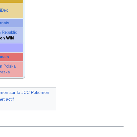
iDex
onais
 Republic
on Wiki
onais
n Polska
nezka
émon sur le JCC Pokémon
et actif