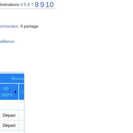
8
9
10
énérations
4
5
6
7
ermucœur
. Il partage
aillance
.
Niveau
E
B
,
LPA
DE
PS
Départ
—
Départ
—