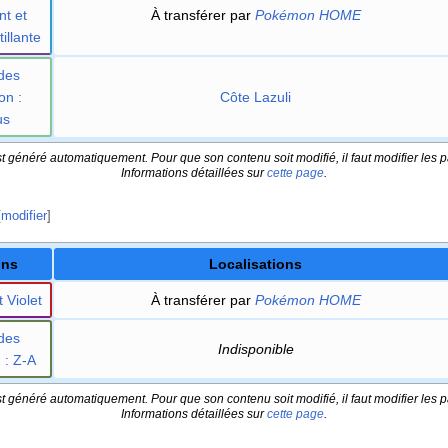
nt et
À transférer par
Pokémon HOME
illante
des
on
:
Côte Lazuli
us
t généré automatiquement. Pour que son contenu soit modifié, il faut modifier les p
Informations détaillées sur
cette page
.
[
modifier
]
ons
Localisations
 Violet
À transférer par
Pokémon HOME
des
Indisponible
n
: Z-A
t généré automatiquement. Pour que son contenu soit modifié, il faut modifier les p
Informations détaillées sur
cette page
.