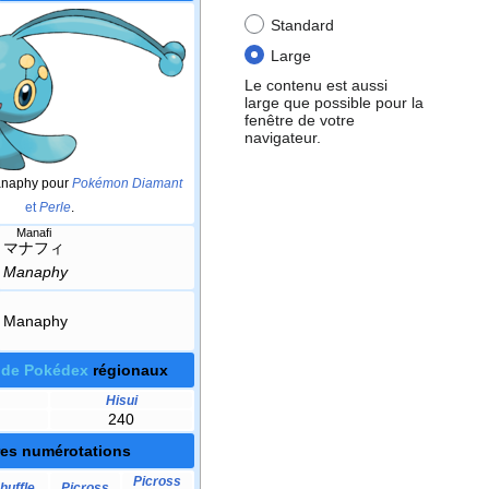
Standard
Large
Le contenu est aussi
large que possible pour la
fenêtre de votre
navigateur.
anaphy pour
Pokémon Diamant
et
Perle
.
Manafi
マナフィ
Manaphy
Manaphy
 de Pokédex
régionaux
Hisui
240
res numérotations
Picross
huffle
Picross