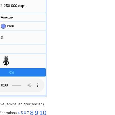
1 250 000 exp.
Asexué
Bleu
3
Cri
i
lía
(amitié, en grec ancien).
8
9
10
énérations
4
5
6
7