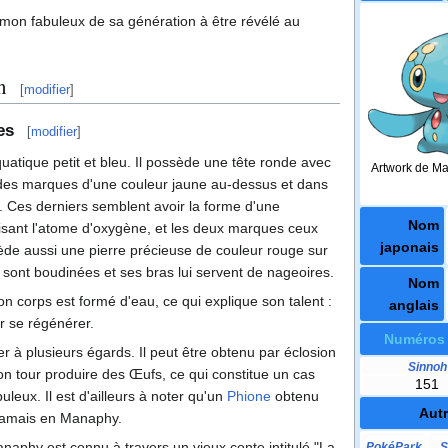
mon fabuleux de sa génération à être révélé au
n
[
modifier
]
es
[
modifier
]
tique petit et bleu. Il possède une tête ronde avec
Artwork de M
 des marques d'une couleur jaune au-dessus et dans
c. Ces derniers semblent avoir la forme d'une
Nom
lisant l'atome d'oxygène, et les deux marques ceux
japonais
e aussi une pierre précieuse de couleur rouge sur
re sont boudinées et ses bras lui servent de nageoires.
Nom
n corps est formé d'eau, ce qui explique son talent
:
anglais
ur se régénérer.
Numéros
r à plusieurs égards. Il peut être obtenu par éclosion
Sinnoh
son tour produire des Œufs, ce qui constitue un cas
151
eux. Il est d'ailleurs à noter qu'un
Phione
obtenu
Aut
 jamais en Manaphy.
naphy est connu à travers un vieux conte intitulé "La
PokéPark
S