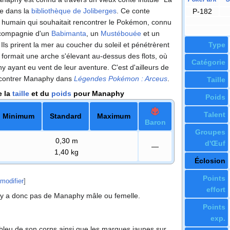
e dans la
bibliothèque de Joliberges
. Ce conte
P-182
 humain qui souhaitait rencontrer le Pokémon, connu
 compagnie d'un
Babimanta
, un
Mustébouée
et un
 Ils prirent la mer au coucher du soleil et pénétrèrent
Type
 formait une arche s'élevant au-dessus des flots, où
Catégorie
hy ayant eu vent de leur aventure. C'est d'ailleurs de
encontrer Manaphy dans
Légendes Pokémon
: Arceus
.
Taille
e la
taille
et du
poids
pour Manaphy
Poids
Talent
Minimum
Standard
Maximum
Baron
Groupes
0,30
m
d'Œuf
—
1,40
kg
Éclosion
Points
modifier
]
effort
'y a donc pas de Manaphy mâle ou femelle.
Points
exp.
e bleu de son corps ainsi que les marques jaunes sur