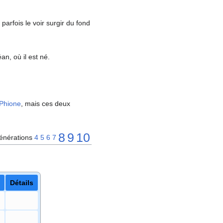
rfois le voir surgir du fond
n, où il est né.
Phione
, mais ces deux
8
9
10
énérations
4
5
6
7
Détails