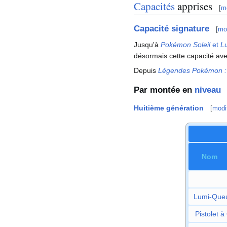
Capacités
apprises
[
mo
Capacité signature
[
mod
Jusqu'à
Pokémon Soleil
et
L
désormais cette capacité av
Depuis
Légendes Pokémon
Par montée en
niveau
Huitième génération
[
modif
Nom
Lumi-Que
Pistolet à