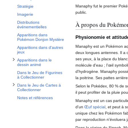
Afficher / masquer la sous-section Apparitions dans le dessin animé
Afficher / masquer la sous-section Dans le Jeu de Cartes à Collectionner
Manaphy fut le premier Poké
Stratégie
public.
Imagerie
Distributions
À propos du Pokémo
événementielles
Apparitions dans
Physionomie et attitud
Pokémon Donjon Mystère
Manaphy est un Pokémon aqua
Apparitions dans d'autres
jeux
deux longues antennes. Il a
ses yeux, à la place du blan
Apparitions dans le
dessin animé
molécule d'eau
; l'œil symbo
d'hydrogène. Manaphy possèd
Dans le Jeu de Figurines
à Collectionner
la poitrine. Ses pattes arriè
Dans le Jeu de Cartes à
Selon le Pokédex, 80
% de so
Collectionner
il peut profiter de la pluie po
Notes et références
Manaphy est un cas particulie
d'un
Œuf spécial
, et peut à 
unique chez les Pokémon fabul
par reproduction n'évoluera
Dans la région de Sinnoh, Ma