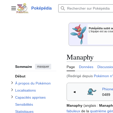
Aller
au
Poképédia
Menu principal
contenu
Afficher / masquer la sous-section À propos du Pokémon
Poképédia subit a
Afficher / masquer la sous-section Capacités apprises
Afficher / masquer la sous-section Localisations
L'équipe est au cou
Manaphy
Sommaire
masquer
Page
Données
Discussio
(Redirigé depuis
Pokémon n
Début
À propos du Pokémon
Phion
Localisations
◄
0489
Capacités apprises
Sensibilités
Manaphy
(anglais
:
Manaph
fabuleux
de la
quatrième gén
Statistiques