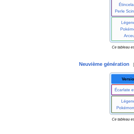
Étincela
Perle Scint
Légen
Pokém
Arce
Ce tableau es
Neuvième génération
Versi
Écarlate et
Légen
Pokémo
Ce tableau es