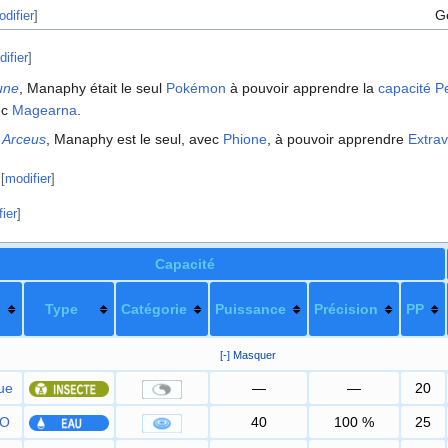
G
difier
]
ifier
]
une
, Manaphy était le seul
Pokémon
à pouvoir apprendre la
capacité
P
ec
Magearna
.
: Arceus
, Manaphy est le seul, avec
Phione
, à pouvoir apprendre
Extrav
[
modifier
]
ier
]
Capacité
Type
Catégorie
Puissance
Précision
PP
[-] Masquer
ue
—
—
20
 O
40
100
%
25