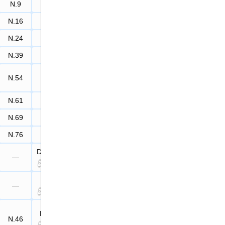
N.9
—
N.16
—
N.24
—
N.39
—
N.54
—
N.61
—
N.69
—
N.76
—
Départ
—
N.12
N.6
—
N.17
N.12
N.46
N.23