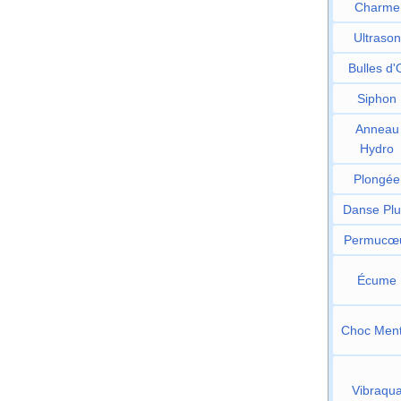
Charme
Ultrason
Bulles d'
Siphon
Anneau
Hydro
Plongée
Danse Plu
Permucœ
Écume
Choc Ment
Vibraqu