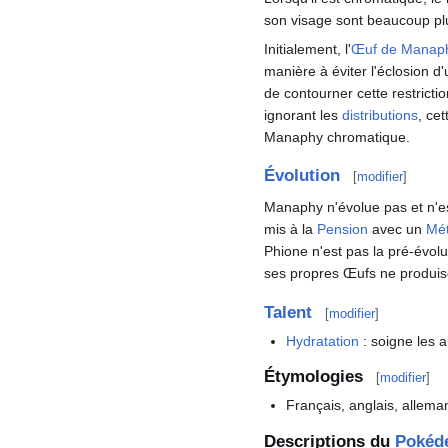
son visage sont beaucoup plu
Initialement, l'
Œuf de Manap
manière à éviter l'éclosion 
de contourner cette restricti
ignorant les
distributions
, ce
Manaphy chromatique.
Évolution
[
modifier
]
Manaphy n'évolue pas et n'e
mis à la
Pension
avec un
Mé
Phione n'est pas la pré-évol
ses propres Œufs ne produis
Talent
[
modifier
]
Hydratation
: soigne les 
Étymologies
[
modifier
]
Français, anglais, allema
Descriptions du
Pokéd