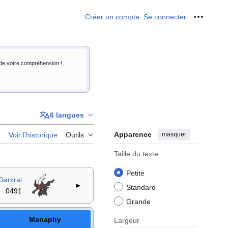
Créer un compte
Se connecter
Outils p
i de votre compréhension !
6 langues
Apparence
masquer
r
Voir l’historique
Outils
Taille du texte
Petite
Darkrai
►
Standard
0491
Grande
Manaphy
Largeur