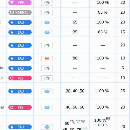
—
100
%
20
—
55
%
20
O
65
100
%
20
35
85
%
15
—
—
20
80
100
%
10
ie
—
—
5
ur
—
—
10
30
, 40,
50
100
%
25
al
40
, 50,
60
100
%
20
E
B
,
100
%
E
B
,
DE
PS
60
DE
PS
a
20
LPA
45
, 60,
75