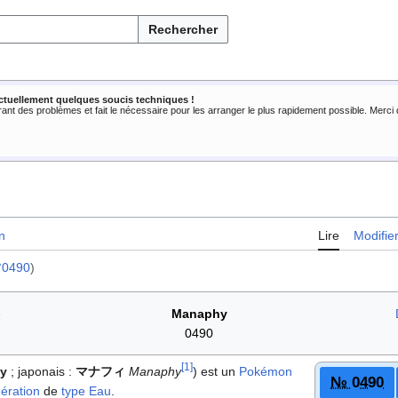
Rechercher
ctuellement quelques soucis techniques !
rant des problèmes et fait le nécessaire pour les arranger le plus rapidement possible. Merc
n
Lire
Modifie
°0490
)
e
Manaphy
0490
[
1
]
y
; japonais
:
マナフィ
Manaphy
) est un
Pokémon
№ 0490
ération
de
type
Eau
.