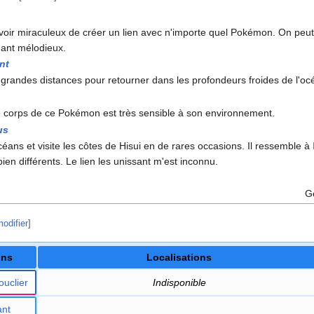
ir miraculeux de créer un lien avec n'importe quel Pokémon. On peut pa
chant mélodieux.
nt
andes distances pour retourner dans les profondeurs froides de l'océa
 corps de ce Pokémon est très sensible à son environnement.
us
océans et visite les côtes de Hisui en de rares occasions. Il ressemble à
ien différents. Le lien les unissant m'est inconnu.
G
odifier
]
ons
Localisations
ouclier
Indisponible
nt