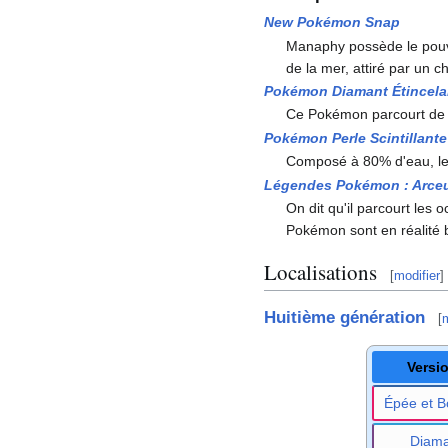
New Pokémon Snap
Manaphy possède le pouvo
de la mer, attiré par un 
Pokémon Diamant Étincela
Ce Pokémon parcourt de gr
Pokémon Perle Scintillante
Composé à 80% d'eau, le
Légendes Pokémon
: Arce
On dit qu'il parcourt les 
Pokémon sont en réalité b
Localisations
[
modifier
]
Huitième génération
[
m
Versi
Épée et B
Diama