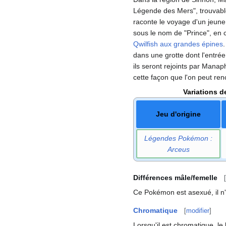
Légende des Mers", trouvabl
raconte le voyage d'un jeune
sous le nom de "Prince", en
Qwilfish aux grandes épines
.
dans une grotte dont l'entrée
ils seront rejoints par Manap
cette façon que l'on peut r
Variations d
Jeu d'origine
Légendes Pokémon
:
Arceus
Différences mâle/femelle
[
Ce Pokémon est asexué, il n
Chromatique
[
modifier
]
Lorsqu'il est chromatique, l