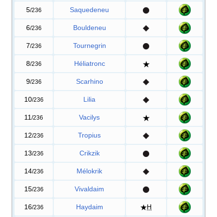
5
Saquedeneu
/236
6
Bouldeneu
/236
7
Tournegrin
/236
8
Héliatronc
/236
9
Scarhino
/236
10
Lilia
/236
11
Vacilys
/236
12
Tropius
/236
13
Crikzik
/236
14
Mélokrik
/236
15
Vivaldaim
/236
16
Haydaim
H
/236