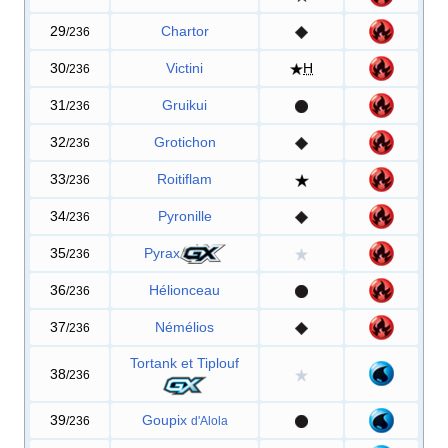
29
Chartor
/236
30
Victini
H
/236
31
Gruikui
/236
32
Grotichon
/236
33
Roitiflam
/236
34
Pyronille
/236
35
Pyrax
/236
36
Hélionceau
/236
37
Némélios
/236
Tortank et Tiplouf
38
/236
39
Goupix
/236
d'Alola