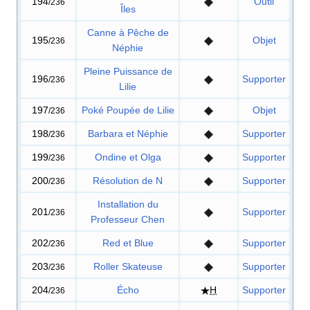
194
Outil
/236
Îles
Canne à Pêche de
195
Objet
/236
Néphie
Pleine Puissance de
196
Supporter
/236
Lilie
197
Poké Poupée de Lilie
Objet
/236
198
Barbara et Néphie
Supporter
/236
199
Ondine et Olga
Supporter
/236
200
Résolution de N
Supporter
/236
Installation du
201
Supporter
/236
Professeur Chen
202
Red et Blue
Supporter
/236
203
Roller Skateuse
Supporter
/236
204
Écho
H
Supporter
/236