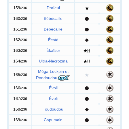
159
Draïeul
/236
160
Bébécaille
/236
161
Bébécaille
/236
162
Écaïd
/236
163
Ékaïser
H
/236
164
Ultra-Necrozma
H
/236
Méga-Lockpin et
165
/236
Rondoudou
166
Évoli
/236
167
Évoli
/236
168
Toudoudou
/236
169
Capumain
/236