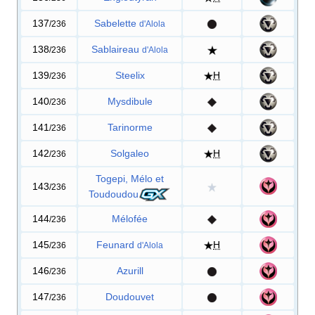
137
Sabelette
/236
d'Alola
138
Sablaireau
/236
d'Alola
139
Steelix
H
/236
140
Mysdibule
/236
141
Tarinorme
/236
142
Solgaleo
H
/236
Togepi, Mélo et
143
/236
Toudoudou
144
Mélofée
/236
145
Feunard
H
/236
d'Alola
146
Azurill
/236
147
Doudouvet
/236