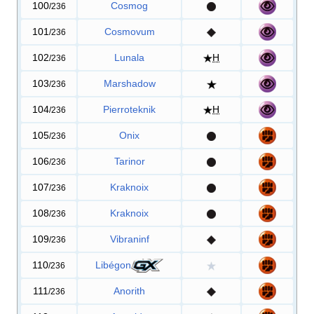
100
Cosmog
/236
101
Cosmovum
/236
102
Lunala
H
/236
103
Marshadow
/236
104
Pierroteknik
H
/236
105
Onix
/236
106
Tarinor
/236
107
Kraknoix
/236
108
Kraknoix
/236
109
Vibraninf
/236
110
Libégon
/236
111
Anorith
/236