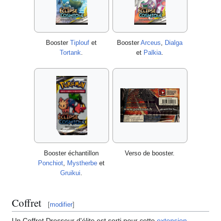
Booster
Tiplouf
et
Booster
Arceus
,
Dialga
Tortank
.
et
Palkia
.
Booster échantillon
Verso de booster.
Ponchiot
,
Mystherbe
et
Gruikui
.
Coffret
[
modifier
]
Un Coffret Dresseur d'élite est sorti pour cette
extension
,