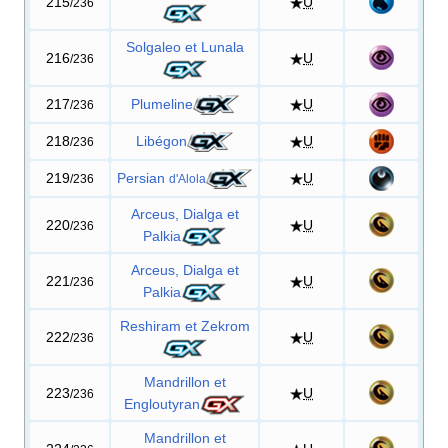
215
U
/236
Solgaleo et Lunala
216
U
/236
217
Plumeline
U
/236
218
Libégon
U
/236
219
Persian
U
/236
d'Alola
Arceus, Dialga et
220
U
/236
Palkia
Arceus, Dialga et
221
U
/236
Palkia
Reshiram et Zekrom
222
U
/236
Mandrillon et
223
U
/236
Engloutyran
Mandrillon et