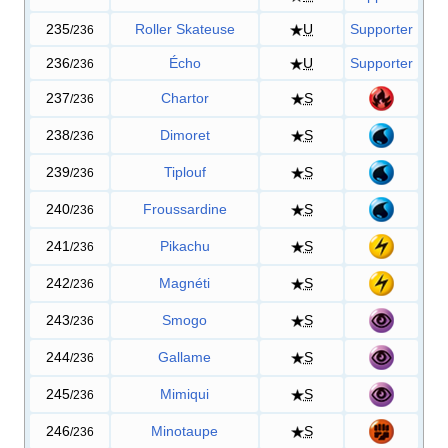
235
Roller Skateuse
U
Supporter
/236
236
Écho
U
Supporter
/236
237
Chartor
S
/236
238
Dimoret
S
/236
239
Tiplouf
S
/236
240
Froussardine
S
/236
241
Pikachu
S
/236
242
Magnéti
S
/236
243
Smogo
S
/236
244
Gallame
S
/236
245
Mimiqui
S
/236
246
Minotaupe
S
/236