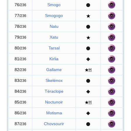
76
Smogo
/236
77
Smogogo
/236
78
Natu
/236
79
Xatu
/236
80
Tarsal
/236
81
Kirlia
/236
82
Gallame
H
/236
83
Skelénox
/236
84
Téraclope
/236
85
Noctunoir
H
/236
86
Motisma
/236
87
Chovsourir
/236