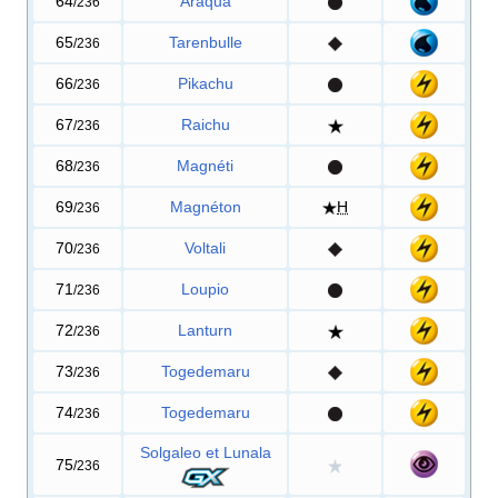
64
Araqua
/236
65
Tarenbulle
/236
66
Pikachu
/236
67
Raichu
/236
68
Magnéti
/236
69
Magnéton
H
/236
70
Voltali
/236
71
Loupio
/236
72
Lanturn
/236
73
Togedemaru
/236
74
Togedemaru
/236
Solgaleo et Lunala
75
/236