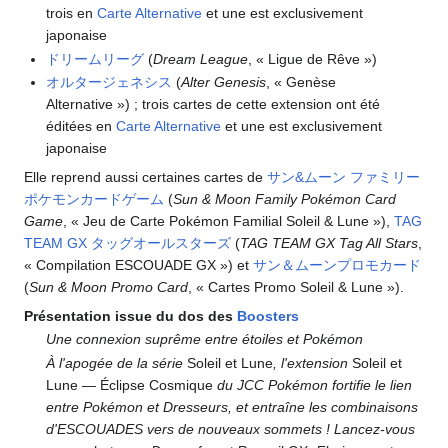
trois en
Carte Alternative
et une est exclusivement
japonaise
ドリームリーグ
(
Dream League
, «
Ligue de Rêve
»)
オルタージェネシス
(
Alter Genesis
, «
Genèse
Alternative
»)
; trois cartes de cette extension ont été
éditées en
Carte Alternative
et une est exclusivement
japonaise
Elle reprend aussi certaines cartes de
サン&ムーン ファミリー
ポケモンカードゲーム
(
Sun & Moon Family Pokémon Card
Game
, «
Jeu de Carte Pokémon Familial Soleil & Lune
»)
,
TAG
TEAM GX タッグオールスターズ
(
TAG TEAM GX Tag All Stars
,
«
Compilation ESCOUADE GX
»)
et
サン＆ムーンプロモカード
(
Sun & Moon Promo Card
, «
Cartes Promo Soleil & Lune
»)
.
Présentation issue du dos des
Boosters
Une connexion suprême entre étoiles et Pokémon
À l'apogée de la série
Soleil et Lune
, l'extension
Soleil et
Lune — Éclipse Cosmique
du JCC Pokémon fortifie le lien
entre Pokémon et Dresseurs, et entraîne les combinaisons
d'ESCOUADES vers de nouveaux sommets
! Lancez-vous