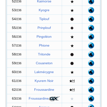
52
Kaimorse
/236
53
Kyogre
/236
54
Tiplouf
/236
55
Prinplouf
/236
56
Pingoléon
/236
57
Phione
/236
58
Tritonde
/236
59
Couaneton
/236
60
Lakmécygne
/236
61
Kyurem Noir
H
/236
62
Froussardine
H
/236
63
Froussardine
/236