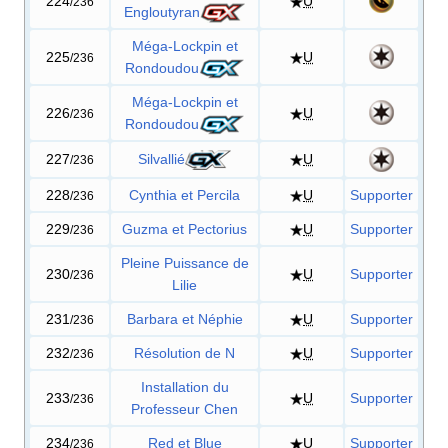
224
U
/236
Engloutyran
Méga-Lockpin et
225
U
/236
Rondoudou
Méga-Lockpin et
226
U
/236
Rondoudou
227
Silvallié
U
/236
228
Cynthia et Percila
U
Supporter
/236
229
Guzma et Pectorius
U
Supporter
/236
Pleine Puissance de
230
U
Supporter
/236
Lilie
231
Barbara et Néphie
U
Supporter
/236
232
Résolution de N
U
Supporter
/236
Installation du
233
U
Supporter
/236
Professeur Chen
234
Red et Blue
U
Supporter
/236