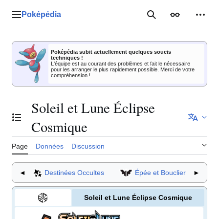
Aller
au
Poképédia
Menu principal
Rechercher
Apparence
Outil
contenu
Poképédia subit actuellement quelques soucis
techniques !
L'équipe est au courant des problèmes et fait le nécessaire
pour les arranger le plus rapidement possible. Merci de votre
compréhension !
Soleil et Lune Éclipse
Basculer la table des matières
Cosmique
Page
Données
Discussion
◄
Destinées Occultes
Épée et Bouclier
►
Soleil et Lune Éclipse Cosmique