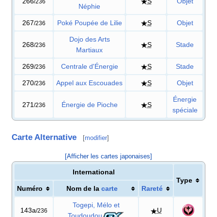
266
S
Objet
/236
Néphie
267
Poké Poupée de Lilie
S
Objet
/236
Dojo des Arts
268
S
Stade
/236
Martiaux
269
Centrale d'Énergie
S
Stade
/236
270
Appel aux Escouades
S
Objet
/236
Énergie
271
Énergie de Pioche
S
/236
spéciale
Carte Alternative
[
modifier
]
[Afficher les cartes japonaises]
International
Type
Numéro
Nom de la
carte
Rareté
Togepi, Mélo et
143a
U
/236
Toudoudou