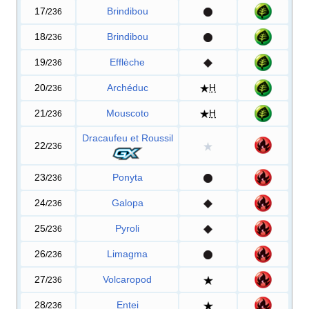
17
Brindibou
/236
18
Brindibou
/236
19
Efflèche
/236
20
Archéduc
H
/236
21
Mouscoto
H
/236
Dracaufeu et Roussil
22
/236
23
Ponyta
/236
24
Galopa
/236
25
Pyroli
/236
26
Limagma
/236
27
Volcaropod
/236
28
Entei
/236