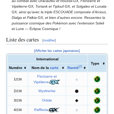
au combat avec Dracaufeu et Roussil-
GX
, Florizarre et
Vipélierre-
GX
, Tortank et Tiplouf-
GX
, et Solgaleo et Lunala-
GX
, ainsi qu'avec la triple ESCOUADE composée d'Arceus,
Dialga et Palkia-
GX
, et bien d'autres encore. Ressentez la
puissance cosmique des Pokémon avec l'extension
Soleil
et Lune — Éclipse Cosmique
!
Liste des cartes
[
modifier
]
[Afficher les cartes japonaises]
International
Type
[
2
]
Numéro
Nom de la
carte
Rareté
Florizarre et
1
/236
Vipélierre
2
Mystherbe
/236
3
Ortide
/236
4
Rafflesia
/236