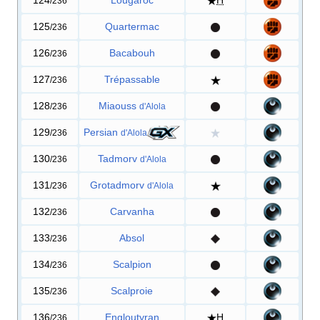
/236
125
Quartermac
/236
126
Bacabouh
/236
127
Trépassable
/236
128
Miaouss
/236
d'Alola
129
Persian
/236
d'Alola
130
Tadmorv
/236
d'Alola
131
Grotadmorv
/236
d'Alola
132
Carvanha
/236
133
Absol
/236
134
Scalpion
/236
135
Scalproie
/236
136
Engloutyran
H
/236