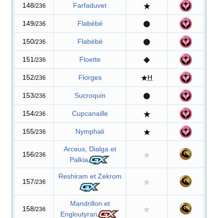
148
Farfaduvet
/236
149
Flabébé
/236
150
Flabébé
/236
151
Floette
/236
152
Florges
H
/236
153
Sucroquin
/236
154
Cupcanaille
/236
155
Nymphali
/236
Arceus, Dialga et
156
/236
Palkia
Reshiram et Zekrom
157
/236
Mandrillon et
158
/236
Engloutyran