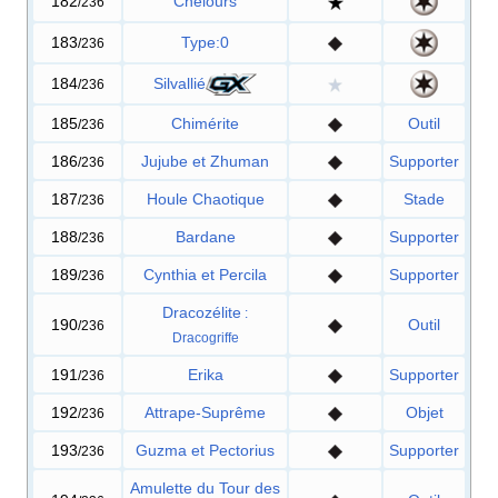
182
Chelours
/236
183
Type:0
/236
184
Silvallié
/236
185
Chimérite
Outil
/236
186
Jujube et Zhuman
Supporter
/236
187
Houle Chaotique
Stade
/236
188
Bardane
Supporter
/236
189
Cynthia et Percila
Supporter
/236
Dracozélite
:
190
Outil
/236
Dracogriffe
191
Erika
Supporter
/236
192
Attrape-Suprême
Objet
/236
193
Guzma et Pectorius
Supporter
/236
Amulette du Tour des