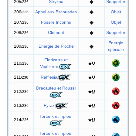
205
Strykna
Supporter
/236
206
Appel aux Escouades
Objet
/236
207
Fossile Inconnu
Objet
/236
208
Clément
Supporter
/236
Énergie
209
Énergie de Pioche
/236
spéciale
Florizarre et
210
U
/236
Vipélierre
211
Rafflesia
U
/236
Dracaufeu et Roussil
212
U
/236
213
Pyrax
U
/236
Tortank et Tiplouf
214
U
/236
Tortank et Tiplouf