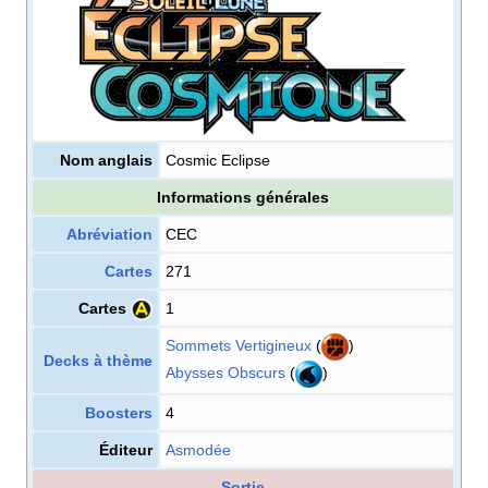
Nom anglais
Cosmic Eclipse
Informations générales
Abréviation
CEC
Cartes
271
Cartes
1
Sommets Vertigineux
(
)
Decks à thème
Abysses Obscurs
(
)
Boosters
4
Éditeur
Asmodée
Sortie