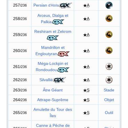
257
Persian
A
/236
d'Alola
Arceus, Dialga et
258
A
/236
Palkia
Reshiram et Zekrom
259
A
/236
Mandrillon et
260
A
/236
Engloutyran
Méga-Lockpin et
261
A
/236
Rondoudou
262
Silvallié
A
/236
263
Âtre Géant
S
Stade
/236
264
Attrape-Suprême
S
Objet
/236
Amulette du Tour des
265
S
Outil
/236
Îles
Canne à Pêche de