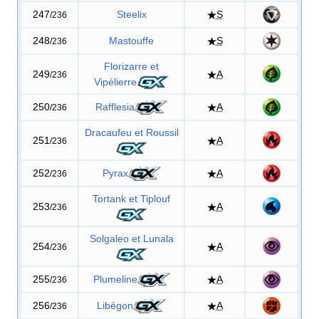
247
Steelix
S
/236
248
Mastouffe
S
/236
Florizarre et
249
A
/236
Vipélierre
250
Rafflesia
A
/236
Dracaufeu et Roussil
251
A
/236
252
Pyrax
A
/236
Tortank et Tiplouf
253
A
/236
Solgaleo et Lunala
254
A
/236
255
Plumeline
A
/236
256
Libégon
A
/236