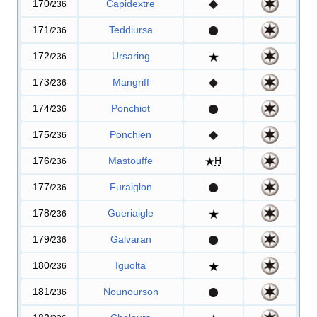
170
Capidextre
/236
171
Teddiursa
/236
172
Ursaring
/236
173
Mangriff
/236
174
Ponchiot
/236
175
Ponchien
/236
176
Mastouffe
H
/236
177
Furaiglon
/236
178
Gueriaigle
/236
179
Galvaran
/236
180
Iguolta
/236
181
Nounourson
/236