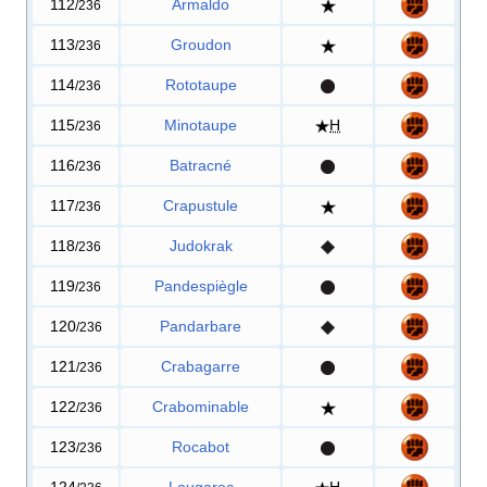
112
Armaldo
/236
113
Groudon
/236
114
Rototaupe
/236
115
Minotaupe
H
/236
116
Batracné
/236
117
Crapustule
/236
118
Judokrak
/236
119
Pandespiègle
/236
120
Pandarbare
/236
121
Crabagarre
/236
122
Crabominable
/236
123
Rocabot
/236
124
Lougaroc
H