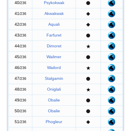
40
Psykokwak
/236
41
Akwakwak
/236
42
Aquali
/236
43
Farfuret
/236
44
Dimoret
/236
45
Wailmer
/236
46
Wailord
/236
47
Stalgamin
/236
48
Oniglali
/236
49
Obalie
/236
50
Obalie
/236
51
Phogleur
/236