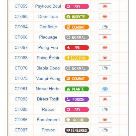
CT059
Psykoud'Boul
8
CT060
Demi-Tour
7
CT064
Gonflette
CT066
Plaquage
8
CT067
Poing Feu
7
CT068
Poing Éclair
7
CT070
Blabla Dodo
CT073
Vampi-Poing
7
CT081
Nœud Herbe
CT083
Direct Toxik
8
CT085
Repos
CT086
Éboulement
7
CT087
Provoc