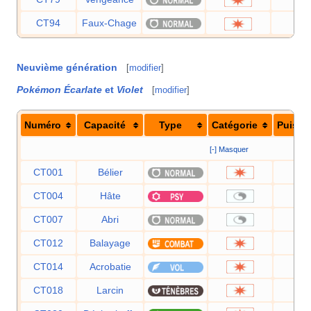
CT94
Faux-Chage
40
Neuvième génération
[
modifier
]
Pokémon Écarlate
et
Violet
[
modifier
]
Numéro
Capacité
Type
Catégorie
Puissa
[-] Masquer
CT001
Bélier
9
CT004
Hâte
CT007
Abri
CT012
Balayage
CT014
Acrobatie
5
CT018
Larcin
6