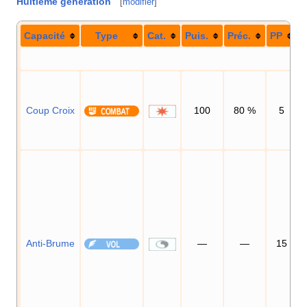
Huitième génération
[
modifier
]
Capacité
Type
Cat.
Puis.
Préc.
PP
Coup Croix
100
80
%
5
Anti-Brume
—
—
15