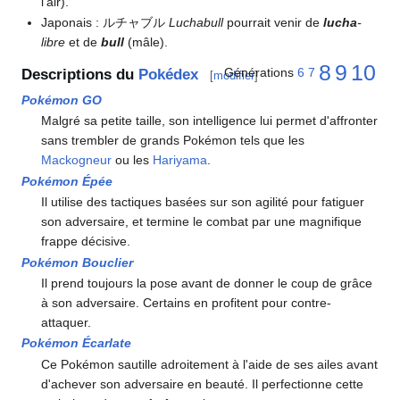
l'air).
Japonais
: ルチャブル
Luchabull
pourrait venir de
lucha
-
libre
et de
bull
(mâle).
8
9
10
Générations
6
7
Descriptions du
Pokédex
[
modifier
]
Pokémon GO
Malgré sa petite taille, son intelligence lui permet d'affronter
sans trembler de grands Pokémon tels que les
Mackogneur
ou les
Hariyama
.
Pokémon Épée
Il utilise des tactiques basées sur son agilité pour fatiguer
son adversaire, et termine le combat par une magnifique
frappe décisive.
Pokémon Bouclier
Il prend toujours la pose avant de donner le coup de grâce
à son adversaire. Certains en profitent pour contre-
attaquer.
Pokémon Écarlate
Ce Pokémon sautille adroitement à l'aide de ses ailes avant
d'achever son adversaire en beauté. Il perfectionne cette