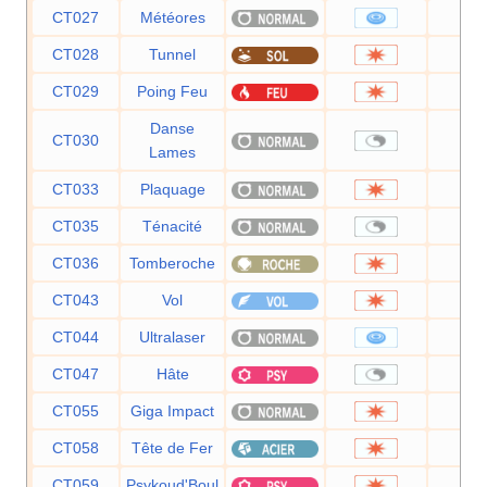
CT027
Météores
6
CT028
Tunnel
8
CT029
Poing Feu
7
Danse
CT030
Lames
CT033
Plaquage
8
CT035
Ténacité
CT036
Tomberoche
6
CT043
Vol
9
CT044
Ultralaser
15
CT047
Hâte
CT055
Giga Impact
15
CT058
Tête de Fer
8
CT059
Psykoud'Boul
8