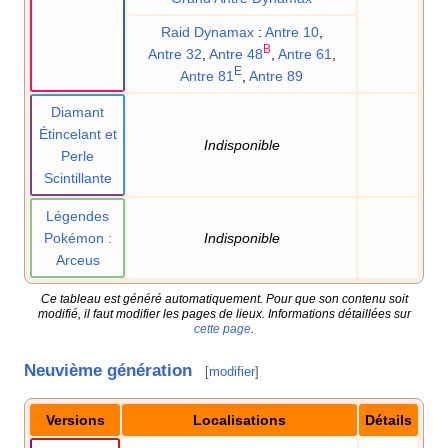
Raid Dynamax
:
Antre 10
,
B
Antre 32
,
Antre 48
,
Antre 61
,
E
Antre 81
,
Antre 89
Diamant
Étincelant et
Indisponible
Perle
Scintillante
Légendes
Pokémon
:
Indisponible
Arceus
Ce tableau est généré automatiquement. Pour que son contenu soit
modifié, il faut modifier les pages de lieux. Informations détaillées sur
cette page
.
Neuvième génération
[
modifier
]
Versions
Localisations
Détails