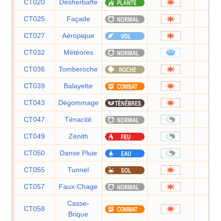
CT020
Désherbaffe
5
CT025
Façade
7
CT027
Aéropique
6
CT032
Météores
6
CT036
Tomberoche
6
CT039
Balayette
6
CT043
Dégommage
CT047
Ténacité
CT049
Zénith
CT050
Danse Pluie
CT055
Tunnel
8
CT057
Faux-Chage
4
Casse-
CT058
7
Brique