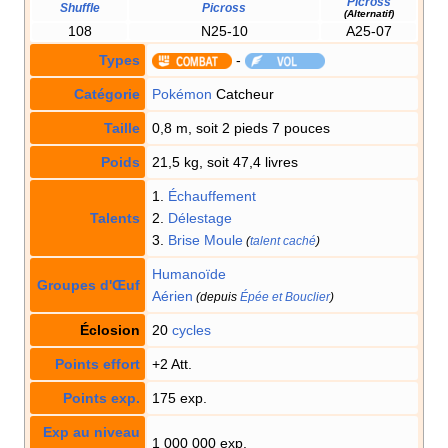
Picross
Shuffle
Picross
(Alternatif)
108
N25-10
A25-07
Types
-
Catégorie
Pokémon
Catcheur
Taille
0,8 m, soit 2 pieds 7 pouces
Poids
21,5 kg, soit 47,4 livres
1.
Échauffement
Talents
2.
Délestage
3.
Brise Moule
(
talent caché
)
Humanoïde
Groupes d'Œuf
Aérien
(depuis
Épée et Bouclier
)
Éclosion
20
cycles
Points effort
+2 Att.
Points exp.
175 exp.
Exp au niveau
1 000 000 exp.