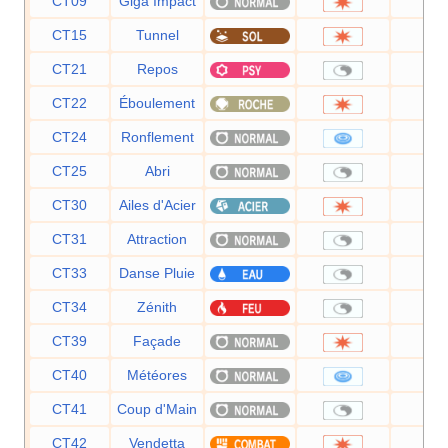
CT09
Giga Impact
15
CT15
Tunnel
80
CT21
Repos
—
CT22
Éboulement
75
CT24
Ronflement
50
CT25
Abri
—
CT30
Ailes d'Acier
70
CT31
Attraction
—
CT33
Danse Pluie
—
CT34
Zénith
—
CT39
Façade
70
CT40
Météores
60
CT41
Coup d'Main
—
CT42
Vendetta
60