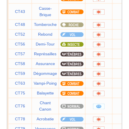
Casse-
CT43
75
Brique
CT48
Tomberoche
60
CT52
Rebond
85
CT56
Demi-Tour
70
CT57
Représailles
50
CT58
Assurance
60
CT59
Dégommage
—
CT63
Vampi-Poing
75
CT75
Balayette
65
Chant
CT76
60
Canon
CT78
Acrobatie
55
CT79
Vengeance
70