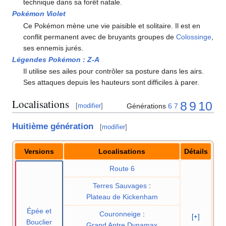
technique dans sa forêt natale.
Pokémon Violet
Ce Pokémon mène une vie paisible et solitaire. Il est en
conflit permanent avec de bruyants groupes de
Colossinge
,
ses ennemis jurés.
Légendes Pokémon
:
Z-A
Il utilise ses ailes pour contrôler sa posture dans les airs.
Ses attaques depuis les hauteurs sont difficiles à parer.
Localisations
8
9
10
Générations
6
7
[
modifier
]
Huitième génération
[
modifier
]
Versions
Localisations
Détails
Route 6
Terres Sauvages
:
Plateau de Kickenham
Épée et
Couronneige
:
[+]
Bouclier
Grand Antre Dynamax