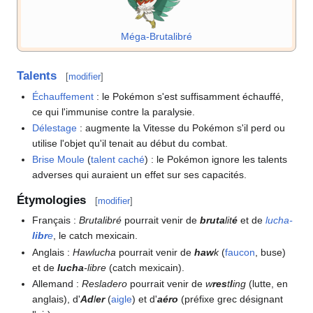
Méga-Brutalibré
Talents
[
modifier
]
Échauffement
: le Pokémon s'est suffisamment échauffé,
ce qui l'immunise contre la paralysie.
Délestage
: augmente la Vitesse du Pokémon s'il perd ou
utilise l'objet qu'il tenait au début du combat.
Brise Moule
(
talent caché
)
: le Pokémon ignore les talents
adverses qui auraient un effet sur ses capacités.
Étymologies
[
modifier
]
Français
:
Brutalibré
pourrait venir de
bruta
lit
é
et de
lucha-
libr
e
, le catch mexicain.
Anglais
:
Hawlucha
pourrait venir de
haw
k
(
faucon
, buse)
et de
lucha
-libre
(catch mexicain).
Allemand
:
Resladero
pourrait venir de
w
res
t
l
ing
(lutte, en
anglais), d'
Ad
l
er
(
aigle
) et d'
aéro
(préfixe grec désignant