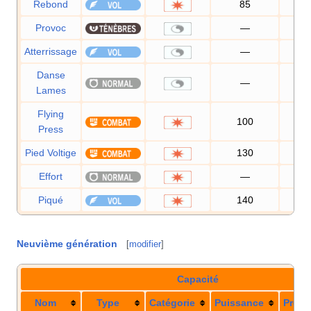
Rebond
85
85
Provoc
—
10
Atterrissage
—
Danse
—
Lames
Flying
100
95
Press
Pied Voltige
130
90
Effort
—
10
Piqué
140
90
Neuvième génération
[
modifier
]
Capacité
Nom
Type
Catégorie
Puissance
Préci