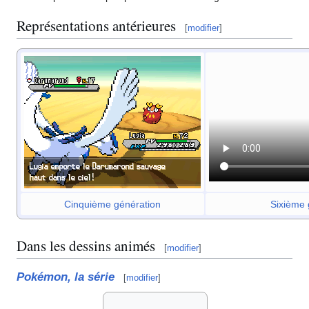
Représentations antérieures
[
modifier
]
Cinquième génération
Sixième 
Dans les dessins animés
[
modifier
]
Pokémon, la série
[
modifier
]