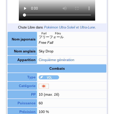
Chute Libre dans
Pokémon Ultra-Soleil
et
Ultra-Lune
.
Furī Fōru
フリーフォール
Nom japonais
Free Fall
Nom anglais
Sky Drop
Apparition
Cinquième génération
Combats
Type
Catégorie
PP
10 (
max. 16
)
Puissance
60
Précision
100
%