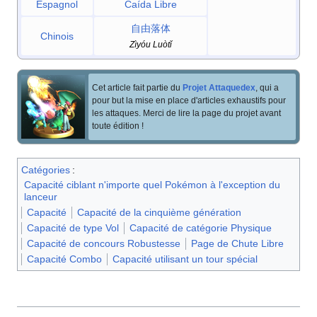
Espagnol
Caída Libre
自由落体
Chinois
Zìyóu Luòtǐ
Cet article fait partie du
Projet Attaquedex
, qui a
pour but la mise en place d'articles exhaustifs pour
les attaques. Merci de lire la page du projet avant
toute édition
!
Catégories
:
Capacité ciblant n'importe quel Pokémon à l'exception du
lanceur
Capacité
Capacité de la cinquième génération
Capacité de type Vol
Capacité de catégorie Physique
Capacité de concours Robustesse
Page de Chute Libre
Capacité Combo
Capacité utilisant un tour spécial