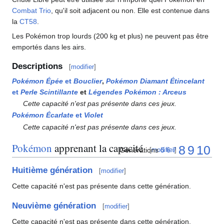
Combat Trio
, qu'il soit adjacent ou non. Elle est contenue dans
la
CT58
.
Les Pokémon trop lourds (200
kg et plus) ne peuvent pas être
emportés dans les airs.
Descriptions
[
modifier
]
Pokémon Épée
et
Bouclier
,
Pokémon Diamant Étincelant
et
Perle Scintillante
et
Légendes Pokémon
: Arceus
Cette capacité n'est pas présente dans ces jeux.
Pokémon Écarlate
et
Violet
Cette capacité n'est pas présente dans ces jeux.
Pokémon
apprenant la capacité
8
9
10
Générations
5
6
7
[
modifier
]
Huitième génération
[
modifier
]
Cette capacité n'est pas présente dans cette génération.
Neuvième génération
[
modifier
]
Cette capacité n'est pas présente dans cette génération.