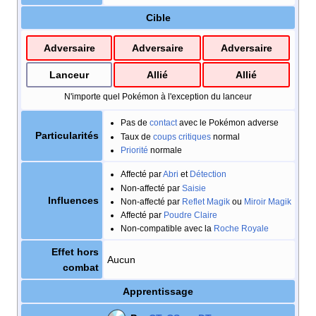
Cible
Adversaire
Adversaire
Adversaire
Lanceur
Allié
Allié
N'importe quel Pokémon à l'exception du lanceur
Pas de
contact
avec le Pokémon adverse
Particularités
Taux de
coups critiques
normal
Priorité
normale
Affecté par
Abri
et
Détection
Non-affecté par
Saisie
Influences
Non-affecté par
Reflet Magik
ou
Miroir Magik
Affecté par
Poudre Claire
Non-compatible avec la
Roche Royale
Effet hors
Aucun
combat
Apprentissage