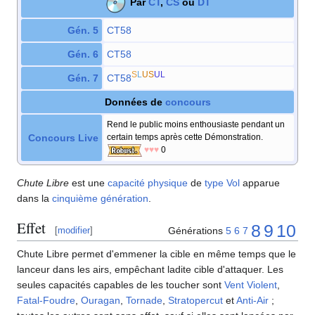
Par
CT
,
CS
ou
DT
Gén. 5
CT58
Gén. 6
CT58
S
L
US
UL
Gén. 7
CT58
Données de
concours
Rend le public moins enthousiaste pendant un
Concours Live
certain temps après cette Démonstration.
♥♥♥
0
Chute Libre
est une
capacité
physique
de
type
Vol
apparue
dans la
cinquième génération
.
Effet
8
9
10
Générations
5
6
7
[
modifier
]
Chute Libre permet d'emmener la cible en même temps que le
lanceur dans les airs, empêchant ladite cible d'attaquer. Les
seules capacités capables de les toucher sont
Vent Violent
,
Fatal-Foudre
,
Ouragan
,
Tornade
,
Stratopercut
et
Anti-Air
;