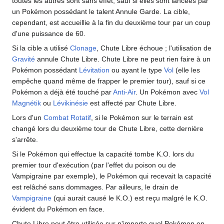
toutes les autres sont sans effet, sauf si elles sont lancées par
un Pokémon possédant le talent Annule Garde. La cible,
cependant, est accueillie à la fin du deuxième tour par un coup
d'une puissance de 60.
Si la cible a utilisé
Clonage
, Chute Libre échoue
; l'utilisation de
Gravité
annule Chute Libre. Chute Libre ne peut rien faire à un
Pokémon possédant
Lévitation
ou ayant le type
Vol
(elle les
empêche quand même de frapper le premier tour), sauf si ce
Pokémon a déjà été touché par
Anti-Air
. Un Pokémon avec
Vol
Magnétik
ou
Lévikinésie
est affecté par Chute Libre.
Lors d'un
Combat Rotatif
, si le Pokémon sur le terrain est
changé lors du deuxième tour de Chute Libre, cette dernière
s'arrête.
Si le Pokémon qui effectue la capacité tombe K.O. lors du
premier tour d'exécution (par l'effet du poison ou de
Vampigraine par exemple), le Pokémon qui recevait la capacité
est relâché sans dommages. Par ailleurs, le drain de
Vampigraine
(qui aurait causé le K.O.) est reçu malgré le K.O.
évident du Pokémon en face.
Chute Libre peut être utilisée sur n'importe quel Pokémon en