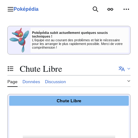
Aller
au
Poképédia
Menu principal
Rechercher
Apparence
Outil
contenu
Poképédia subit actuellement quelques soucis
techniques !
L'équipe est au courant des problèmes et fait le nécessaire
pour les arranger le plus rapidement possible. Merci de votre
compréhension !
Chute Libre
Basculer la table des matières
Page
Données
Discussion
Chute Libre