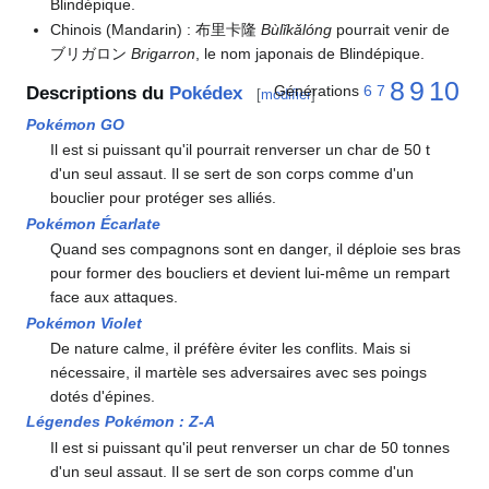
Blindépique.
Chinois (Mandarin)
: 布里卡隆
Bùlǐkǎlóng
pourrait venir de
ブリガロン
Brigarron
, le nom japonais de Blindépique.
8
9
10
Générations
6
7
Descriptions du
Pokédex
[
modifier
]
Pokémon GO
Il est si puissant qu'il pourrait renverser un char de 50 t
d'un seul assaut. Il se sert de son corps comme d'un
bouclier pour protéger ses alliés.
Pokémon Écarlate
Quand ses compagnons sont en danger, il déploie ses bras
pour former des boucliers et devient lui-même un rempart
face aux attaques.
Pokémon Violet
De nature calme, il préfère éviter les conflits. Mais si
nécessaire, il martèle ses adversaires avec ses poings
dotés d'épines.
Légendes Pokémon
:
Z-A
Il est si puissant qu'il peut renverser un char de 50 tonnes
d'un seul assaut. Il se sert de son corps comme d'un