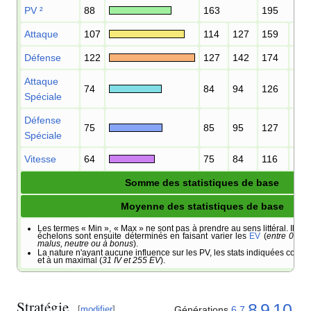
PV
²
88
163
195
Attaque
107
114
127
159
174
Défense
122
127
142
174
191
Attaque
74
84
94
126
138
Spéciale
Défense
75
85
95
127
139
Spéciale
Vitesse
64
75
84
116
127
Somme des statistiques de base
Moyenne des statistiques de base
Les termes «
Min
», «
Max
» ne sont pas à prendre au sens littéral. Il s'a
échelons sont ensuite déterminés en faisant varier les
EV
(
entre 0 et 
malus, neutre ou à bonus
).
La nature n'ayant aucune influence sur les PV, les stats indiquées corre
et à un maximal (
31 IV et 255 EV
).
Stratégie
8
9
10
Générations
6
7
[
modifier
]