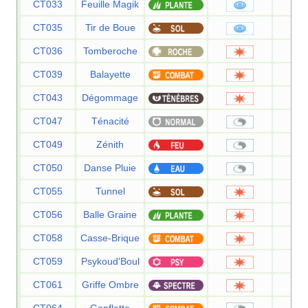
CT033
Feuille Magik
6
CT035
Tir de Boue
5
CT036
Tomberoche
6
CT039
Balayette
6
CT043
Dégommage
CT047
Ténacité
CT049
Zénith
CT050
Danse Pluie
CT055
Tunnel
8
CT056
Balle Graine
2
CT058
Casse-Brique
7
CT059
Psykoud'Boul
8
CT061
Griffe Ombre
7