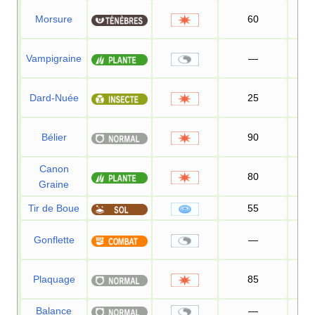
Morsure
60
1
Vampigraine
—
9
Dard-Nuée
25
9
Bélier
90
8
Canon
80
1
Graine
Tir de Boue
55
9
Gonflette
—
Plaquage
85
1
Balance
—