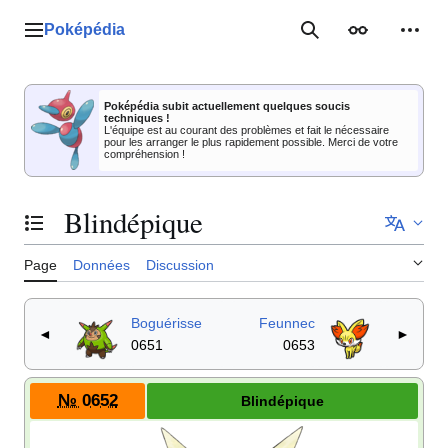
Aller
au
Poképédia
Menu principal
Rechercher
Apparence
Outil
contenu
Poképédia subit actuellement quelques soucis
techniques !
L'équipe est au courant des problèmes et fait le nécessaire
pour les arranger le plus rapidement possible. Merci de votre
compréhension !
Blindépique
Basculer la table des matières
Page
Données
Discussion
Boguérisse
Feunnec
◄
►
0651
0653
№ 0652
Blindépique