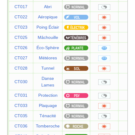
CT017
Abri
CT022
Aéropique
6
CT023
Poing Éclair
7
CT025
Mâchouille
8
CT026
Éco-Sphère
9
CT027
Météores
6
CT028
Tunnel
8
Danse
CT030
Lames
CT031
Protection
CT033
Plaquage
8
CT035
Ténacité
CT036
Tomberoche
6