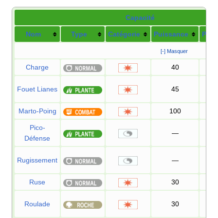
Capacité
Nom
Type
Catégorie
Puissance
Préc
[-] Masquer
Charge
40
1
Fouet Lianes
45
1
Marto-Poing
100
9
Pico-
—
Défense
Rugissement
—
1
Ruse
30
1
Roulade
30
9