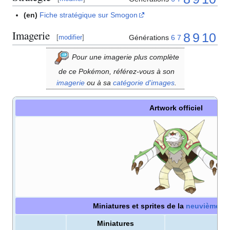
(en)
Fiche stratégique sur Smogon
Imagerie
8
9
10
Générations
6
7
[
modifier
]
Pour une imagerie plus complète
de ce Pokémon, référez-vous à son
imagerie
ou à sa
catégorie d'images
.
Artwork officiel
Miniatures et sprites de la
neuvième gé
Miniatures
S