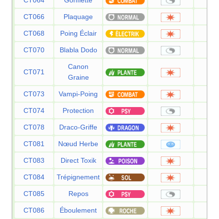
CT064
Gonflette
CT066
Plaquage
8
CT068
Poing Éclair
7
CT070
Blabla Dodo
Canon
CT071
8
Graine
CT073
Vampi-Poing
7
CT074
Protection
CT078
Draco-Griffe
8
CT081
Nœud Herbe
CT083
Direct Toxik
8
CT084
Trépignement
7
CT085
Repos
CT086
Éboulement
7