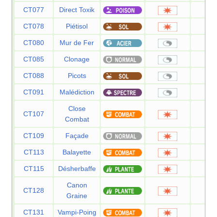
CT077
Direct Toxik
8
CT078
Piétisol
6
CT080
Mur de Fer
CT085
Clonage
CT088
Picots
CT091
Malédiction
Close
CT107
12
Combat
CT109
Façade
7
CT113
Balayette
6
CT115
Désherbaffe
5
Canon
CT128
8
Graine
CT131
Vampi-Poing
7