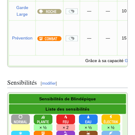
Garde
—
—
10
Large
Prévention
—
—
15
Grâce à sa capacité
Gribo
Sensibilités
[
modifier
]
Sensibilités de Blindépique
Liste des sensibilités
× ½
× 2
× ½
× ½