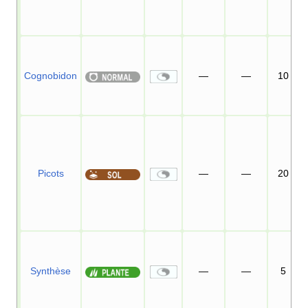
Cognobidon
—
—
10
Picots
—
—
20
Synthèse
—
—
5