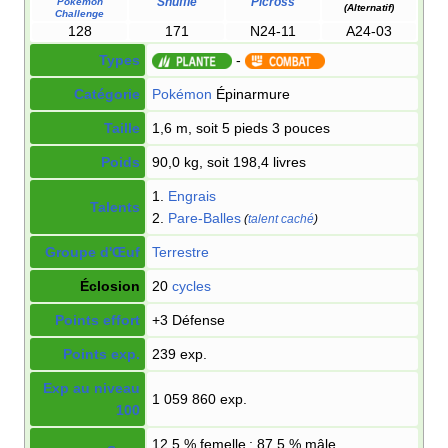
Shuffle
Picross
Pokémon
(Alternatif)
Challenge
128
171
N24-11
A24-03
Types
-
Catégorie
Pokémon
Épinarmure
Taille
1,6 m, soit 5 pieds 3 pouces
Poids
90,0 kg, soit 198,4 livres
1.
Engrais
Talents
2.
Pare-Balles
(
talent caché
)
Groupe d'Œuf
Terrestre
Éclosion
20
cycles
Points effort
+3 Défense
Points exp.
239 exp.
Exp au niveau
1 059 860 exp.
100
12.5
% femelle ; 87.5
% mâle