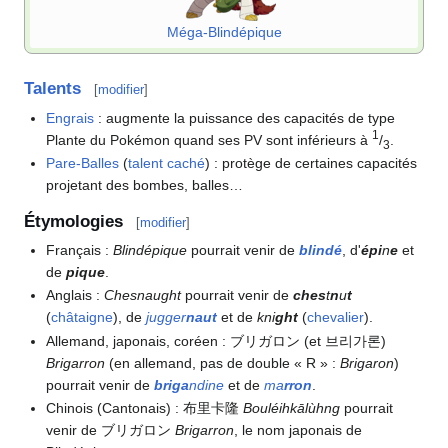
Méga-Blindépique
Talents
[
modifier
]
Engrais
: augmente la puissance des capacités de type
1
Plante du Pokémon quand ses PV sont inférieurs à
/
.
3
Pare-Balles
(
talent caché
)
: protège de certaines capacités
projetant des bombes, balles…
Étymologies
[
modifier
]
Français
:
Blindépique
pourrait venir de
blindé
, d'
épi
n
e
et
de
pique
.
Anglais
:
Chesnaught
pourrait venir de
ches
t
n
u
t
(
châtaigne
), de
jugger
naut
et de
kni
ght
(
chevalier
).
Allemand, japonais, coréen
: ブリガロン (et 브리가론)
Brigarron
(en allemand, pas de double «
R
»
:
Brigaron
)
pourrait venir de
briga
ndine
et de
ma
rron
.
Chinois (Cantonais)
: 布里卡隆
Bouléihkālùhng
pourrait
venir de ブリガロン
Brigarron
, le nom japonais de