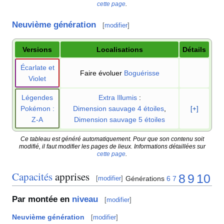
cette page
.
Neuvième génération
[
modifier
]
Versions
Localisations
Détails
Écarlate et
Faire évoluer
Boguérisse
Violet
Légendes
Extra Illumis
:
Pokémon
:
Dimension sauvage 4 étoiles
,
[+]
Z-A
Dimension sauvage 5 étoiles
Ce tableau est généré automatiquement. Pour que son contenu soit
modifié, il faut modifier les pages de lieux. Informations détaillées sur
cette page
.
Capacités
apprises
8
9
10
Générations
6
7
[
modifier
]
Par montée en
niveau
[
modifier
]
Neuvième génération
[
modifier
]