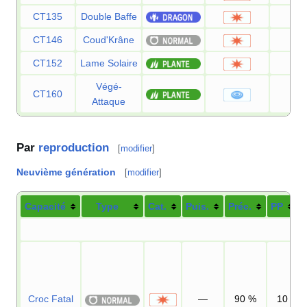
CT135
Double Baffe
4
CT146
Coud'Krâne
13
CT152
Lame Solaire
12
Végé-
CT160
15
Attaque
Par
reproduction
[
modifier
]
Neuvième génération
[
modifier
]
Capacité
Type
Cat.
Puis.
Préc.
PP
Croc Fatal
—
90
%
10