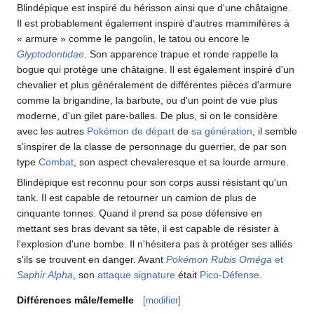
Blindépique est inspiré du hérisson ainsi que d'une châtaigne.
Il est probablement également inspiré d'autres mammifères à
«
armure
» comme le pangolin, le tatou ou encore le
Glyptodontidae
. Son apparence trapue et ronde rappelle la
bogue qui protège une châtaigne. Il est également inspiré d'un
chevalier et plus généralement de différentes pièces d'armure
comme la brigandine, la barbute, ou d'un point de vue plus
moderne, d'un gilet pare-balles. De plus, si on le considère
avec les autres
Pokémon de départ
de
sa génération
, il semble
s'inspirer de la classe de personnage du guerrier, de par son
type
Combat
, son aspect chevaleresque et sa lourde armure.
Blindépique est reconnu pour son corps aussi résistant qu'un
tank. Il est capable de retourner un camion de plus de
cinquante tonnes. Quand il prend sa pose défensive en
mettant ses bras devant sa tête, il est capable de résister à
l'explosion d'une bombe. Il n'hésitera pas à protéger ses alliés
s'ils se trouvent en danger. Avant
Pokémon Rubis Oméga
et
Saphir Alpha
, son
attaque signature
était
Pico-Défense
.
Différences mâle/femelle
[
modifier
]