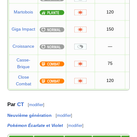
Martobois
120
1
Giga Impact
150
9
Croissance
—
Casse-
75
1
Brique
Close
120
1
Combat
Par
CT
[
modifier
]
Neuvième génération
[
modifier
]
Pokémon Écarlate
et
Violet
[
modifier
]