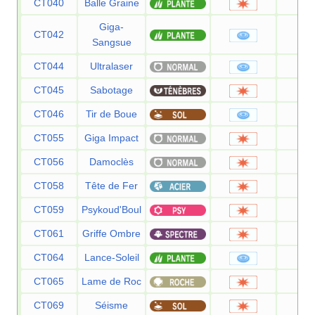
CT040
Balle Graine
2
Giga-
CT042
7
Sangsue
CT044
Ultralaser
15
CT045
Sabotage
6
CT046
Tir de Boue
5
CT055
Giga Impact
15
CT056
Damoclès
12
CT058
Tête de Fer
8
CT059
Psykoud'Boul
8
CT061
Griffe Ombre
7
CT064
Lance-Soleil
12
CT065
Lame de Roc
10
CT069
Séisme
10