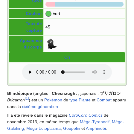
Sexe
Couleur
Vert
Taux de
45
capture
Apparence
du corps
Cri
Blindépique
(anglais
:
Chesnaught
; japonais
:
ブリガロン
[
1
]
Brigarron
) est un
Pokémon
de
type
Plante
et
Combat
apparu
dans la
sixième génération
.
Il a été révélé dans le magazine
CoroCoro Comics
de
novembre 2013, en même temps que
Méga-Tyranocif
,
Méga-
Galeking
,
Méga-Ectoplasma
,
Goupelin
et
Amphinobi
.