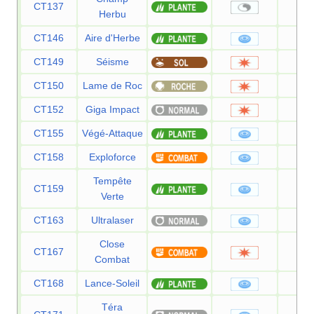
CT137
Herbu
CT146
Aire d'Herbe
8
CT149
Séisme
1
CT150
Lame de Roc
1
CT152
Giga Impact
1
CT155
Végé-Attaque
1
CT158
Exploforce
1
Tempête
CT159
1
Verte
CT163
Ultralaser
1
Close
CT167
1
Combat
CT168
Lance-Soleil
1
Téra