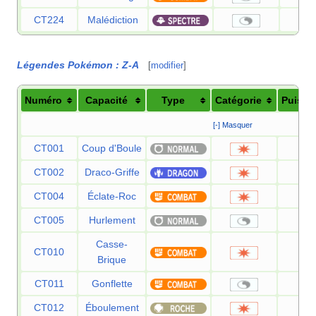
CT224
Malédiction
Légendes Pokémon
:
Z-A
[
modifier
]
Numéro
Capacité
Type
Catégorie
Puissa
[-] Masquer
CT001
Coup d'Boule
7
CT002
Draco-Griffe
8
CT004
Éclate-Roc
4
CT005
Hurlement
Casse-
CT010
7
Brique
CT011
Gonflette
CT012
Éboulement
7