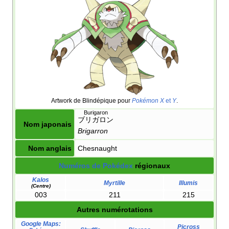
Artwork de Blindépique pour
Pokémon X
et
Y
.
Burigaron
ブリガロン
Nom japonais
Brigarron
Nom anglais
Chesnaught
Numéros de Pokédex
régionaux
Kalos
Myrtille
Illumis
(Centre)
003
211
215
Autres numérotations
Google Maps:
Picross