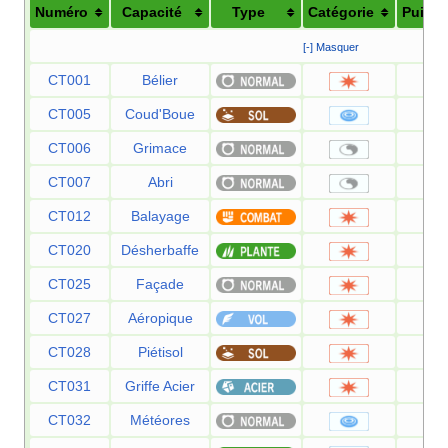
Numéro
Capacité
Type
Catégorie
Puiss
[-] Masquer
CT001
Bélier
9
CT005
Coud'Boue
2
CT006
Grimace
CT007
Abri
CT012
Balayage
CT020
Désherbaffe
5
CT025
Façade
7
CT027
Aéropique
6
CT028
Piétisol
6
CT031
Griffe Acier
5
CT032
Météores
6