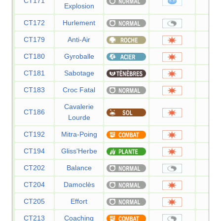
CT171
8
Explosion
CT172
Hurlement
CT179
Anti-Air
5
CT180
Gyroballe
CT181
Sabotage
6
CT183
Croc Fatal
Cavalerie
CT186
9
Lourde
CT192
Mitra-Poing
1
CT194
Gliss'Herbe
5
CT202
Balance
CT204
Damoclès
1
CT205
Effort
CT213
Coaching