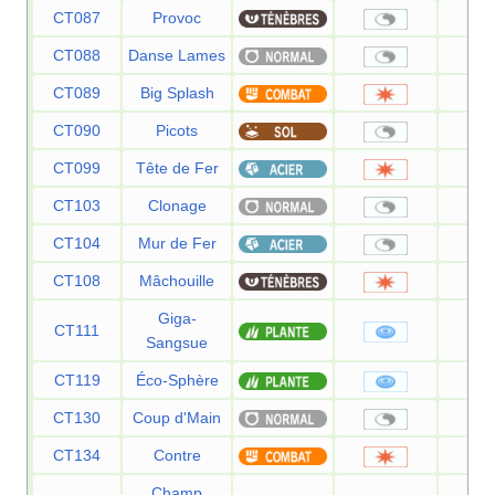
CT087
Provoc
CT088
Danse Lames
CT089
Big Splash
8
CT090
Picots
CT099
Tête de Fer
8
CT103
Clonage
CT104
Mur de Fer
CT108
Mâchouille
8
Giga-
CT111
7
Sangsue
CT119
Éco-Sphère
9
CT130
Coup d'Main
CT134
Contre
Champ