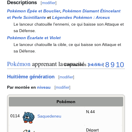
Descriptions
[
modifier
]
Pokémon Épée
et
Bouclier
,
Pokémon Diamant Étincelant
et
Perle Scintillante
et
Légendes Pokémon
: Arceus
Le lanceur chatouille l'ennemi, ce qui baisse son Attaque et
sa Défense.
Pokémon Écarlate
et
Violet
Le lanceur chatouille la cible, ce qui baisse son Attaque et
sa Défense.
Pokémon
apprenant la capacité
8
9
10
Générations
3
4
5
6
7
[
modifier
]
Huitième génération
[
modifier
]
Par montée en
niveau
[
modifier
]
Pokémon
N.44
0114
Saquedeneu
Départ