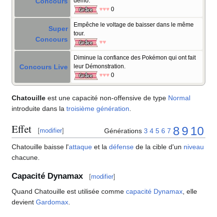
Concours
démo.
♥♥♥
0
Empêche le voltage de baisser dans le même
Super
tour.
Concours
♥♥
Diminue la confiance des Pokémon qui ont fait
Concours Live
leur Démonstration.
♥♥♥
0
Chatouille
est une capacité non-offensive de type
Normal
introduite dans la
troisième génération
.
Effet
8
9
10
Générations
3
4
5
6
7
[
modifier
]
Chatouille baisse l'
attaque
et la
défense
de la cible d'un
niveau
chacune.
Capacité Dynamax
[
modifier
]
Quand Chatouille est utilisée comme
capacité Dynamax
, elle
devient
Gardomax
.