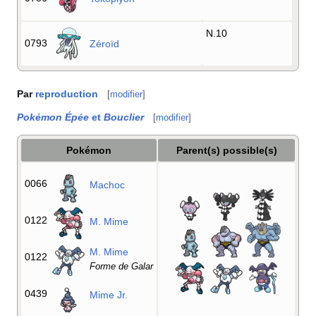
N.10
0793
Zéroïd
Par
reproduction
[
modifier
]
Pokémon Épée
et
Bouclier
[
modifier
]
Pokémon
Parent(s) possible(s)
0066
Machoc
0122
M. Mime
M. Mime
0122
Forme de Galar
0439
Mime Jr.