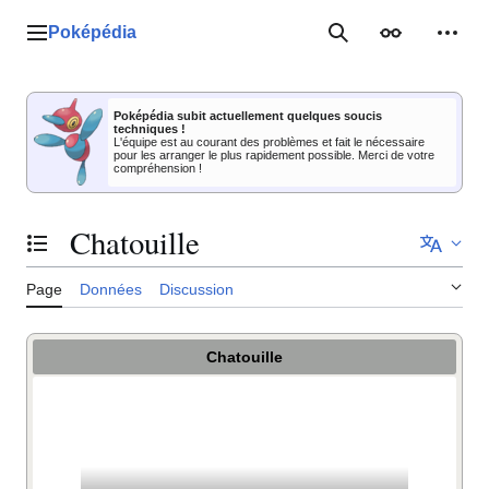
Aller
au
Poképédia
Menu principal
Rechercher
Apparence
Outil
contenu
Poképédia subit actuellement quelques soucis
techniques !
L'équipe est au courant des problèmes et fait le nécessaire
pour les arranger le plus rapidement possible. Merci de votre
compréhension !
Chatouille
Basculer la table des matières
Page
Données
Discussion
Chatouille