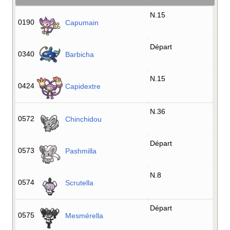
N.15
0190
Capumain
Départ
0340
Barbicha
N.15
0424
Capidextre
N.36
0572
Chinchidou
Départ
0573
Pashmilla
N.8
0574
Scrutella
Départ
0575
Mesmérella