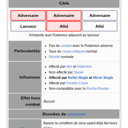
Cible
Adversaire
Adversaire
Adversaire
Lanceur
Allié
Allié
N'importe quel Pokémon adjacent au lanceur
Pas de
contact
avec le Pokémon adverse
Particularités
Taux de
coups critiques
normal
Priorité
normale
Affecté par
Abri
et
Détection
Non-affecté par
Saisie
Influences
Affecté par
Reflet Magik
et
Miroir Magik
Affecté par
Poudre Claire
Non-compatible avec la
Roche Royale
Effet hors
Aucun
combat
Données de
concours
Baisse la condition de ceux ayant déjà fait leurs