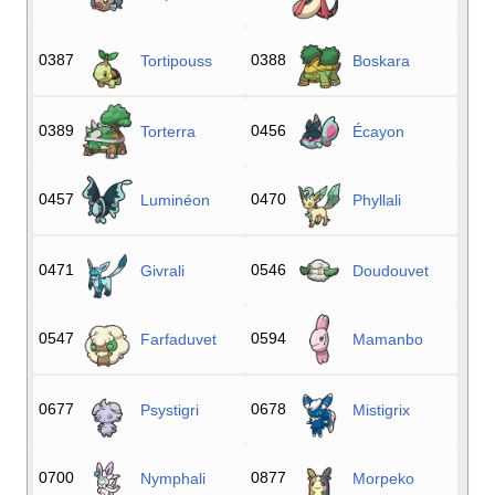
0387
0388
Tortipouss
Boskara
0389
0456
Torterra
Écayon
0457
0470
Luminéon
Phyllali
0471
0546
Givrali
Doudouvet
0547
0594
Farfaduvet
Mamanbo
0677
0678
Psystigri
Mistigrix
0700
0877
Nymphali
Morpeko