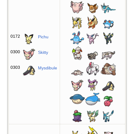
0172
Pichu
0300
Skitty
0303
Mysdibule