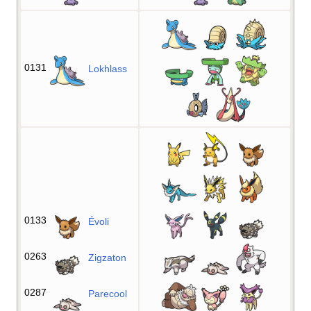
0131
Lokhlass
0133
Évoli
0263
Zigzaton
0287
Parecool