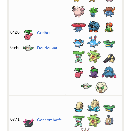
0420
Ceribou
0546
Doudouvet
0771
Concombaffe