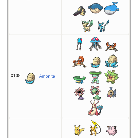
0138
Amonita