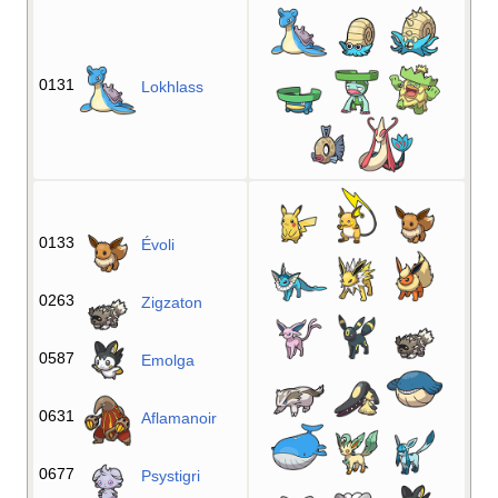
0131
Lokhlass
0133
Évoli
0263
Zigzaton
0587
Emolga
0631
Aflamanoir
0677
Psystigri