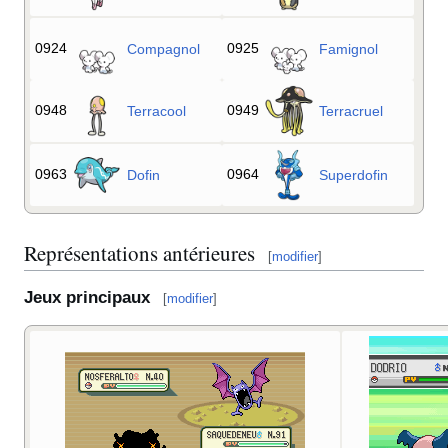
0924
0925
Compagnol
Famignol
0948
0949
Terracool
Terracruel
0963
0964
Dofin
Superdofin
Représentations antérieures
[
modifier
]
Jeux principaux
[
modifier
]