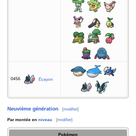
0456
Écayon
Neuvième génération
[
modifier
]
Par montée en
niveau
[
modifier
]
Pokémon