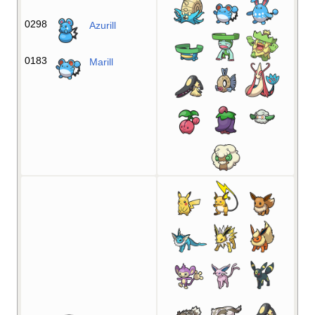
0298
Azurill
0183
Marill