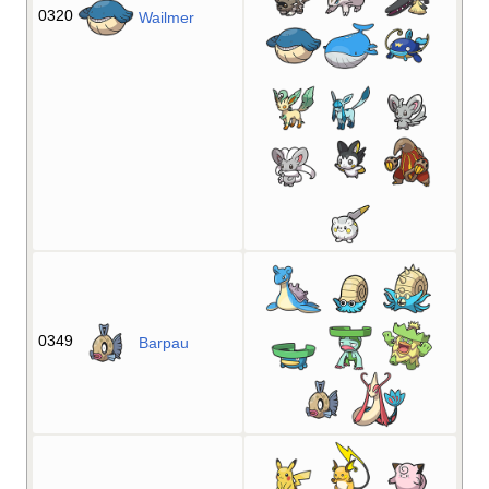
0320
Wailmer
0349
Barpau