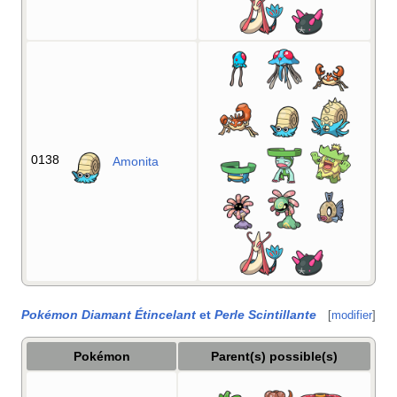
0138
Amonita
Pokémon Diamant Étincelant
et
Perle Scintillante
[
modifier
]
Pokémon
Parent(s) possible(s)