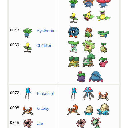
0043
Mystherbe
0069
Chétiflor
0072
Tentacool
0098
Krabby
0345
Lilia