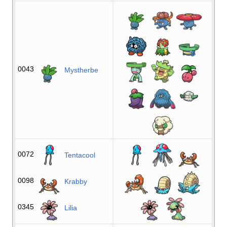
0043
Mystherbe
0072
Tentacool
0098
Krabby
0345
Lilia