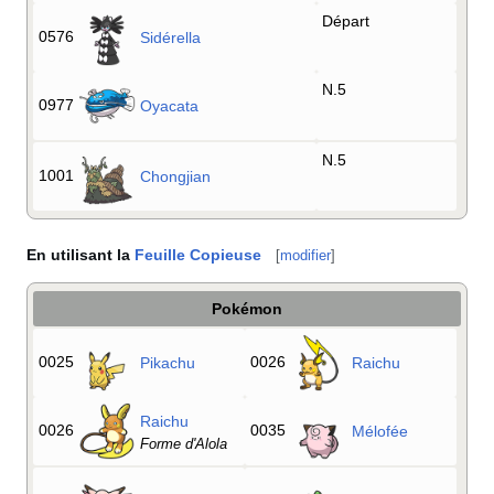
Départ
0576
Sidérella
N.5
0977
Oyacata
N.5
1001
Chongjian
En utilisant la
Feuille Copieuse
[
modifier
]
Pokémon
0025
0026
Pikachu
Raichu
Raichu
0026
0035
Mélofée
Forme d'Alola