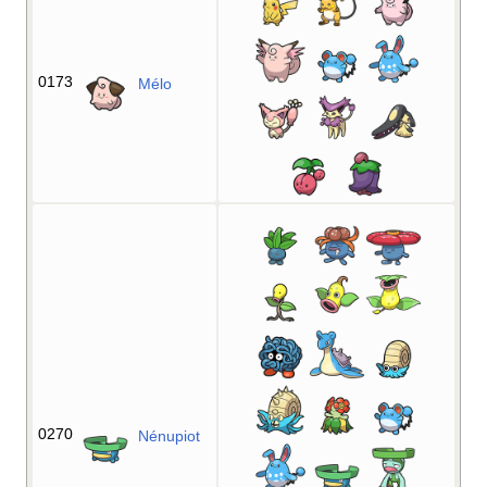
0173
Mélo
0270
Nénupiot