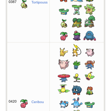
0387
Tortipouss
0420
Ceribou