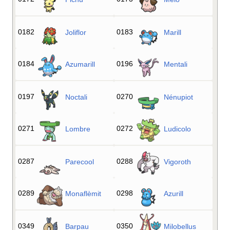
0182
0183
Joliflor
Marill
0184
0196
Azumarill
Mentali
0197
0270
Noctali
Nénupiot
0271
0272
Lombre
Ludicolo
0287
0288
Parecool
Vigoroth
0289
0298
Monaflèmit
Azurill
0349
0350
Barpau
Milobellus