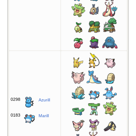
0298
Azurill
0183
Marill