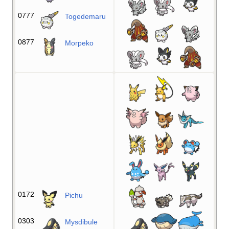
0777
Togedemaru
0877
Morpeko
0172
Pichu
0303
Mysdibule