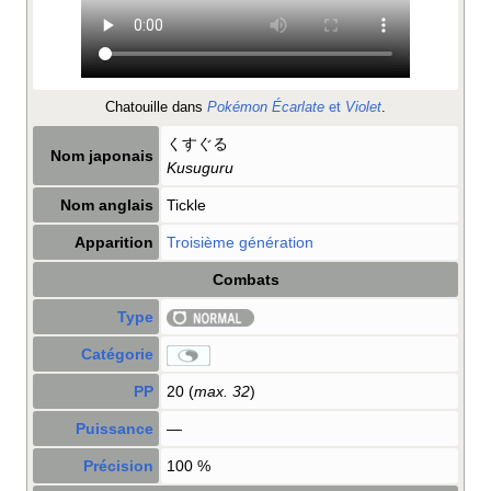
Chatouille dans
Pokémon Écarlate
et
Violet
.
くすぐる
Nom japonais
Kusuguru
Nom anglais
Tickle
Apparition
Troisième génération
Combats
Type
Catégorie
PP
20 (
max. 32
)
Puissance
—
Précision
100
%