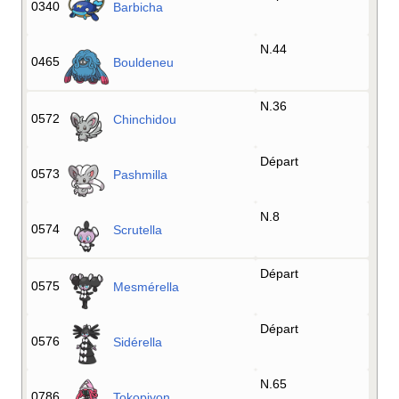
0340
Barbicha
N.44
0465
Bouldeneu
N.36
0572
Chinchidou
Départ
0573
Pashmilla
N.8
0574
Scrutella
Départ
0575
Mesmérella
Départ
0576
Sidérella
N.65
0786
Tokopiyon