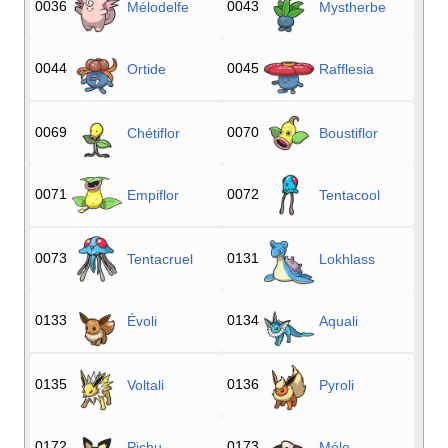
0036
0043
Mélodelfe
Mystherbe
0044
0045
Ortide
Rafflesia
0069
0070
Chétiflor
Boustiflor
0071
0072
Empiflor
Tentacool
0073
0131
Tentacruel
Lokhlass
0133
0134
Évoli
Aquali
0135
0136
Voltali
Pyroli
0172
0173
Pichu
Mélo