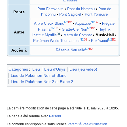
Enfouies
Pont Ferroviaire
•
Pont du Hameau
•
Pont de
Ponts
l'Inconnu
•
Pont Sagiciel
•
Pont Yoneuve
N2
B2
N2
B2
Arbre Creux Blanc
•
Aquatube
•
Frégate
N2
B2
N2
B2
Plasma
•
Gratte-Ciel Noir
•
Heylink
Autre
DI
Institut Myrtille
•
Métro de Combat
•
Music-Hall
•
N2
B2
N2
B2
Pokémon World Tournament
•
Pokéwood
N2
B2
Accès à
Réserve Naturelle
Catégories
:
Lieu
Lieu d'Unys
Lieu (jeu vidéo)
Lieu de Pokémon Noir et Blanc
Lieu de Pokémon Noir 2 et Blanc 2
La dernière modification de cette page a été faite le 11 mai 2025 à 10:05.
La page a été rendue avec
Parsoid
.
Le contenu est disponible sous licence
Paternité-Pas d'Utilisation