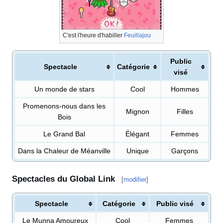
C'est l'heure d'habiller
Feuillajou
Public
Spectacle
Catégorie
visé
Un monde de stars
Cool
Hommes
Promenons-nous dans les
Mignon
Filles
Bois
Le Grand Bal
Élégant
Femmes
Dans la Chaleur de Méanville
Unique
Garçons
Spectacles du Global Link
[
modifier
]
Spectacle
Catégorie
Public visé
Le Munna Amoureux
Cool
Femmes