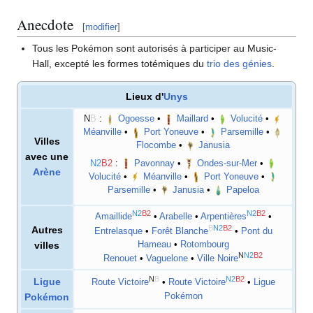
Anecdote
[
modifier
]
Tous les Pokémon sont autorisés à participer au Music-
Hall, excepté les formes totémiques du
trio des génies
.
Lieux d'
Unys
N
B
:
Ogoesse
•
Maillard
•
Volucité
•
Méanville
•
Port Yoneuve
•
Parsemille
•
Villes
Flocombe
•
Janusia
avec une
N2
B2
:
Pavonnay
•
Ondes-sur-Mer
•
Arène
Volucité
•
Méanville
•
Port Yoneuve
•
Parsemille
•
Janusia
•
Papeloa
N2
B2
N2
B2
Amaillide
•
Arabelle
•
Arpentières
•
B
N2
B2
Autres
Entrelasque
•
Forêt Blanche
•
Pont du
Hameau
•
Rotombourg
villes
N
N2
B2
Renouet
•
Vaguelone
•
Ville Noire
N
B
N2
B2
Ligue
Route Victoire
•
Route Victoire
•
Ligue
Pokémon
Pokémon