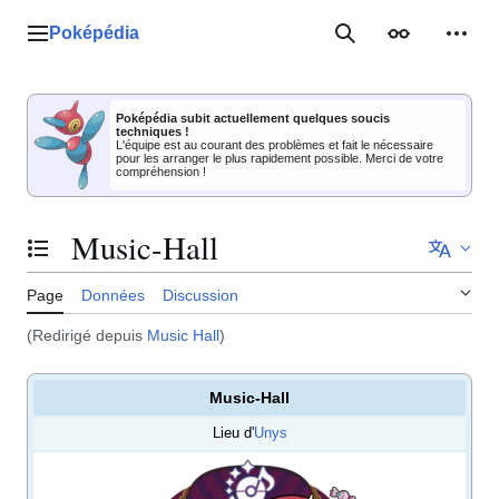
Aller
au
Poképédia
Menu principal
Rechercher
Apparence
Outil
contenu
Poképédia subit actuellement quelques soucis
techniques !
L'équipe est au courant des problèmes et fait le nécessaire
pour les arranger le plus rapidement possible. Merci de votre
compréhension !
Music-Hall
Basculer la table des matières
Page
Données
Discussion
(Redirigé depuis
Music Hall
)
Music-Hall
Lieu d'
Unys