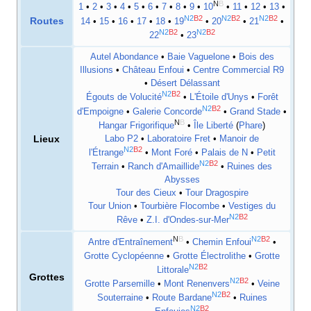
N
B
1
•
2
•
3
•
4
•
5
•
6
•
7
•
8
•
9
•
10
•
11
•
12
•
13
•
N2
B2
N2
B2
N2
B2
Routes
14
•
15
•
16
•
17
•
18
•
19
•
20
•
21
•
N2
B2
N2
B2
22
•
23
Autel Abondance
•
Baie Vaguelone
•
Bois des
Illusions
•
Château Enfoui
•
Centre Commercial R9
•
Désert Délassant
N2
B2
Égouts de Volucité
•
L'Étoile d'Unys
•
Forêt
N2
B2
d'Empoigne
•
Galerie Concorde
•
Grand Stade
•
N
B
Hangar Frigorifique
•
Île Liberté
(
Phare
)
Lieux
Labo P2
•
Laboratoire Fret
•
Manoir de
N2
B2
l'Étrange
•
Mont Foré
•
Palais de N
•
Petit
N2
B2
Terrain
•
Ranch d'Amaillide
•
Ruines des
Abysses
Tour des Cieux
•
Tour Dragospire
Tour Union
•
Tourbière Flocombe
•
Vestiges du
N2
B2
Rêve
•
Z.I. d'Ondes-sur-Mer
N
B
N2
B2
Antre d'Entraînement
•
Chemin Enfoui
•
Grotte Cyclopéenne
•
Grotte Électrolithe
•
Grotte
N2
B2
Littorale
Grottes
N2
B2
Grotte Parsemille
•
Mont Renenvers
•
Veine
N2
B2
Souterraine
•
Route Bardane
•
Ruines
N2
B2