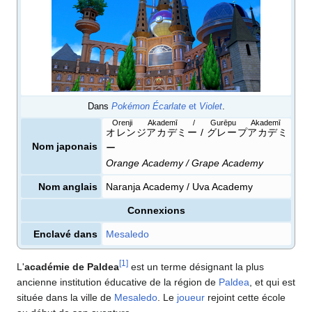
Dans
Pokémon Écarlate
et
Violet
.
Orenji Akademī / Gurēpu Akademī
オレンジアカデミー / グレープアカデミ
Nom japonais
ー
Orange Academy / Grape Academy
Nom anglais
Naranja Academy / Uva Academy
Connexions
Enclavé dans
Mesaledo
[
1
]
L'
académie de Paldea
est un terme désignant la plus
ancienne institution éducative de la région de
Paldea
, et qui est
située dans la ville de
Mesaledo
. Le
joueur
rejoint cette école