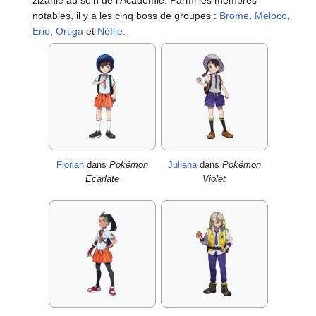
zizanie au sein de l'Académie. Parmi les membres
notables, il y a les cinq boss de groupes
:
Brome
,
Meloco
,
Erio
,
Ortiga
et
Nèflie
.
Florian
dans
Pokémon
Juliana
dans
Pokémon
Écarlate
Violet