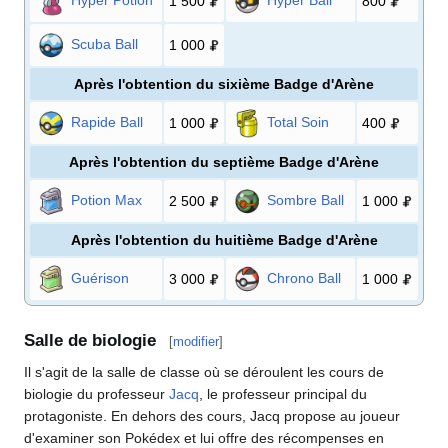
1 500
800
Scuba Ball
1 000
Après l'obtention du sixième Badge d'Arène
Rapide Ball
Total Soin
1 000
400
Après l'obtention du septième Badge d'Arène
Potion Max
Sombre Ball
2 500
1 000
Après l'obtention du huitième Badge d'Arène
Guérison
Chrono Ball
3 000
1 000
Salle de biologie
[
modifier
]
Il s'agit de la salle de classe où se déroulent les cours de
biologie du professeur
Jacq
, le professeur principal du
protagoniste. En dehors des cours, Jacq propose au joueur
d'examiner son Pokédex et lui offre des récompenses en