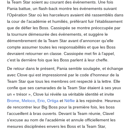
la Team Star soient au courant des évènements. Une fois
Pania battue, un flash-back montre les évènements suivant
l'Opération Star où les harceleurs avaient été rassemblés dans
la cour de l'académie et humiliés, préférant fuir l'établissement
que de défier les Boss. Cassiopée se montre préoccupée par
la tournure démesurée des évènements, et suggère le
démembrement de la Team Star avant d'annoncer qu'elle
compte assumer toutes les responsabilités et que les Boss
devraient retourner en classe. Cassiopée met fin à l'appel,
c'est la dernière fois que les Boss parlent à leur cheffe.
De retour dans le présent, Pania semble soulagée, et échange
avec Clove qui est impressionné par le code d'honneur de la
Team Star que tous les membres ont respecté à la lettre. Elle
confie que ses camarades de la Team Star étaient à ses yeux
un «
trésor
», Clove lui révèle sa véritable identité et invite
Brome
,
Meloco
,
Erio
,
Ortiga
et
Nèflie
à les rejoindre. Heureux
de rencontrer leur Big Boss pour la première fois, les boss
l'accueillent à bras ouverts. Devant la Team réunie, Clavel
s'excuse au nom de l'académie et annule officiellement les
mesures disciplinées envers les Boss et la Team Star,