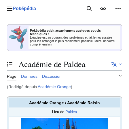
Aller
au
Poképédia
Menu principal
Rechercher
Apparence
Outil
contenu
Poképédia subit actuellement quelques soucis
techniques !
L'équipe est au courant des problèmes et fait le nécessaire
pour les arranger le plus rapidement possible. Merci de votre
compréhension !
Académie de Paldea
Basculer la table des matières
Page
Données
Discussion
(Redirigé depuis
Académie Orange
)
Académie Orange / Académie Raisin
Lieu de
Paldea