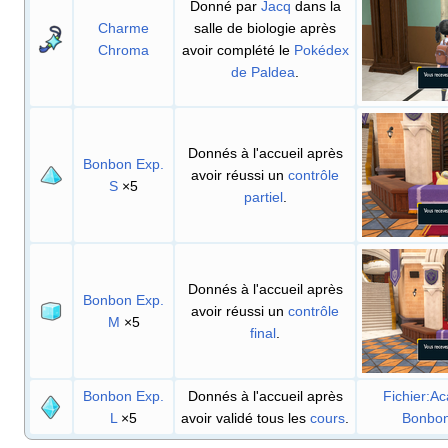
Donné par
Jacq
dans la
Charme
salle de biologie après
Chroma
avoir complété le
Pokédex
de Paldea
.
Donnés à l'accueil après
Bonbon Exp.
avoir réussi un
contrôle
S
×5
partiel
.
Donnés à l'accueil après
Bonbon Exp.
avoir réussi un
contrôle
M
×5
final
.
Bonbon Exp.
Donnés à l'accueil après
Fichier:A
L
×5
avoir validé tous les
cours
.
Bonbon