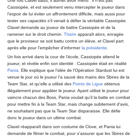
Une fois Clavel battu, il admet avoir menti
: il n'est pas
Cassiopée, et est seulement venu intercepter le joueur dans
l'espoir de lui éviter un affrontement difficile, mais aussi pour
tester ses capacités s'il venait à défier la véritable Cassiopée.
Clavel demande au joueur de battre Cassiopée et de la
ramener sur le droit chemin.
Thaïm
apparaît alors, enragée
que le proviseur se soit battu contre un élève, et Clavel part
après elle pour l'empêcher d'informer
la présidente
.
Un fois arrivé dans la cour de l'école, Cassiopée attend le
joueur, et révèle enfin son identité
: Cassiopée était en réalité
Pania
. Elle explique que l'idée de l'Opération Stardust lui est
venue le jour où le joueur l'a sauvé des mains des Sbires de la
Team Star, et qu'elle a utilisé des
Points de Ligue
obtenus
illégalement pour appâter le joueur. Ayant utilisé le joueur pour
vaincre chacun des Boss, Pania voulait qu'il la batte en combat
pour mettre fin à la Team Star, mais change subitement d'avis,
ne souhaitant pas que la Team Star disparaisse. Elle défie
donc le joueur dans un ultime combat.
Clavel réapparaît dans son costume de Clove, et Pania lui
demande de filmer le combat, pour s'assurer que les Sbires de