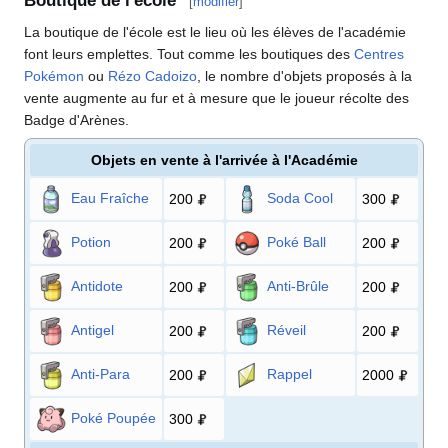
Boutique de l'école
[
modifier
]
La boutique de l'école est le lieu où les élèves de l'académie
font leurs emplettes. Tout comme les boutiques des
Centres
Pokémon
ou
Rézo Cadoizo
, le nombre d'objets proposés à la
vente augmente au fur et à mesure que le joueur récolte des
Badge d'Arènes.
Objets en vente à l'arrivée à l'Académie
Eau Fraîche
Soda Cool
200
300
Potion
Poké Ball
200
200
Antidote
Anti-Brûle
200
200
Antigel
Réveil
200
200
Anti-Para
Rappel
200
2000
Poké Poupée
300