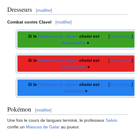
Dresseurs
[
modifier
]
Combat contre Clavel
[
modifier
]
Si le
Pokémon de départ
choisi est
Développer
Poussacha
▼
Si le
Pokémon de départ
choisi est
Développer
Chochodile
▼
Si le
Pokémon de départ
choisi est
Développer
Coiffeton
▼
Pokémon
[
modifier
]
Une fois le cours de langues terminé, le professeur
Salvio
confie un
Miaouss de Galar
au joueur.