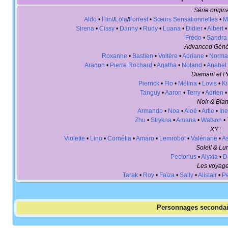
Série origin
Aldo
•
Flint
/
Lola
/
Forrest
•
Sœurs Sensationnelles
•
M
Sirena
•
Cissy
•
Danny
•
Rudy
•
Luana
•
Didier
•
Albert
Frédo
•
Sandra
Advanced Géné
Roxanne
•
Bastien
•
Voltère
•
Adriane
•
Norma
Aragon
•
Pierre Rochard
•
Agatha
•
Noland
•
Anabel
Diamant et P
Pierrick
•
Flo
•
Mélina
•
Lovis
•
K
Tanguy
•
Aaron
•
Terry
•
Adrien
Noir & Bla
Armando
•
Noa
•
Aloé
•
Artie
•
Ine
Zhu
•
Strykna
•
Amana
•
Watson
•
XY
:
Violette
•
Lino
•
Cornélia
•
Amaro
•
Lemrobot
•
Valériane
•
As
Soleil & Lu
Pectorius
•
Alyxia
•
D
Les voyag
Tarak
•
Roy
•
Faïza
•
Sally
•
Alistair
•
Pe
Personnages secondai