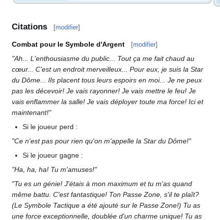
Citations
[
modifier
]
Combat pour le Symbole d'Argent
[
modifier
]
"Ah... L'enthousiasme du public... Tout ça me fait chaud au
cœur... C'est un endroit merveilleux... Pour eux, je suis la Star
du Dôme... Ils placent tous leurs espoirs en moi... Je ne peux
pas les décevoir! Je vais rayonner! Je vais mettre le feu! Je
vais enflammer la salle! Je vais déployer toute ma force! Ici et
maintenant!"
Si le joueur perd
:
"Ce n'est pas pour rien qu'on m'appelle la Star du Dôme!"
Si le joueur gagne
:
"Ha, ha, ha! Tu m'amuses!"
"Tu es un génie! J'étais à mon maximum et tu m'as quand
même battu. C'est fantastique! Ton Passe Zone, s'il te plaît?
(Le Symbole Tactique a été ajouté sur le Passe Zone!) Tu as
une force exceptionnelle, doublée d'un charme unique! Tu as