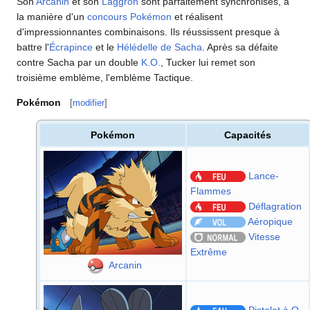
Son
Arcanin
et son
Laggron
sont parfaitement synchronisés, à
la manière d'un
concours Pokémon
et réalisent
d'impressionnantes combinaisons. Ils réussissent presque à
battre l'
Écrapince
et le
Hélédelle de Sacha
. Après sa défaite
contre Sacha par un double
K.O.
, Tucker lui remet son
troisième emblème, l'emblème Tactique.
Pokémon
[
modifier
]
Pokémon
Capacités
Lance-
Flammes
Déflagration
Aéropique
Vitesse
Extrême
Arcanin