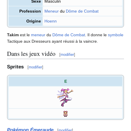
Sexe
Masculin
Profession
Meneur
du
Dôme de Combat
Origine
Hoenn
Takim
est le
meneur
du
Dôme de Combat
. Il donne le
symbole
Tactique aux Dresseurs ayant réussi à la vaincre.
Dans les jeux vidéo
[
modifier
]
Sprites
[
modifier
]
E
Pokémon Émeraude
[
modifier
]