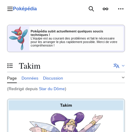
Aller
au
Poképédia
Menu principal
Rechercher
Apparence
Outil
contenu
Poképédia subit actuellement quelques soucis
techniques !
L'équipe est au courant des problèmes et fait le nécessaire
pour les arranger le plus rapidement possible. Merci de votre
compréhension !
Takim
Basculer la table des matières
Page
Données
Discussion
(Redirigé depuis
Star du Dôme
)
Takim