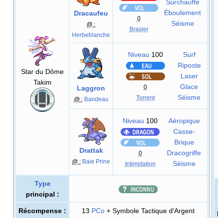
Surchauffe
Éboulement
Dracaufeu
0
Séisme
@
:
Brasier
Herbeblanche
Niveau
100
Surf
Riposte
Star du Dôme
Laser
Takim
Glace
0
Laggron
Séisme
Torrent
@
:
Bandeau
Niveau
100
Aéropique
Casse-
Brique
Drattak
Dracogriffe
0
@
:
Baie Prine
Séisme
Intimidation
Type
principal
:
Récompense
:
13
PCo
+ Symbole Tactique d'Argent