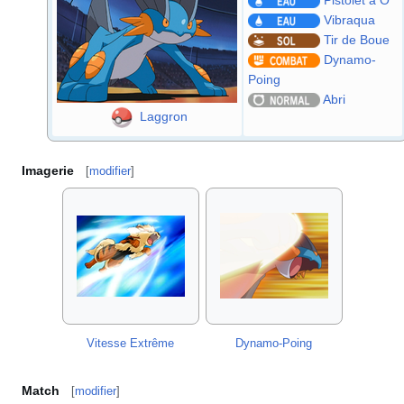
Pistolet à O
Vibraqua
Tir de Boue
Dynamo-
Poing
Abri
Laggron
Imagerie
[
modifier
]
Vitesse Extrême
Dynamo-Poing
Match
[
modifier
]