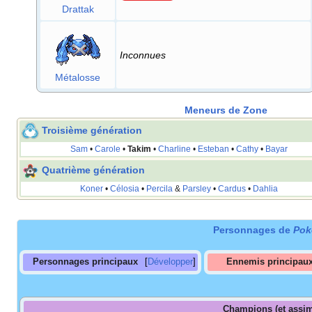
Drattak
Inconnues
Métalosse
Meneurs de Zone
Troisième génération
Sam
•
Carole
•
Takim
•
Charline
•
Esteban
•
Cathy
•
Bayar
Quatrième génération
Koner
•
Célosia
•
Percila
&
Parsley
•
Cardus
•
Dahlia
Personnages de
Pok
Personnages principaux
Développer
Ennemis principau
Champions (et assim