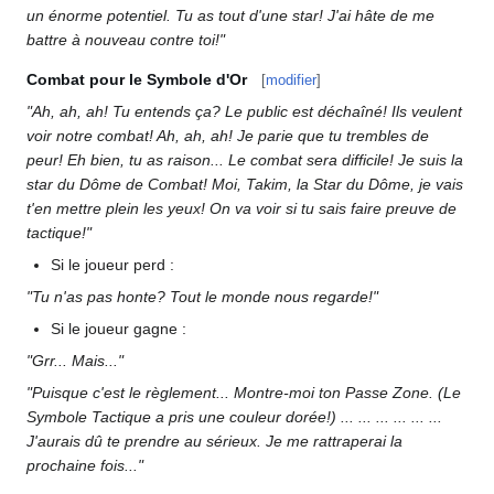
un énorme potentiel. Tu as tout d'une star! J'ai hâte de me
battre à nouveau contre toi!"
Combat pour le Symbole d'Or
[
modifier
]
"Ah, ah, ah! Tu entends ça? Le public est déchaîné! Ils veulent
voir notre combat! Ah, ah, ah! Je parie que tu trembles de
peur! Eh bien, tu as raison... Le combat sera difficile! Je suis la
star du Dôme de Combat! Moi, Takim, la Star du Dôme, je vais
t'en mettre plein les yeux! On va voir si tu sais faire preuve de
tactique!"
Si le joueur perd
:
"Tu n'as pas honte? Tout le monde nous regarde!"
Si le joueur gagne
:
"Grr... Mais..."
"Puisque c'est le règlement... Montre-moi ton Passe Zone. (Le
Symbole Tactique a pris une couleur dorée!) ... ... ... ... ... ...
J'aurais dû te prendre au sérieux. Je me rattraperai la
prochaine fois..."