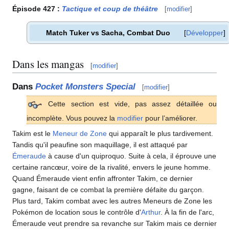
Épisode 427
:
Tactique et coup de théâtre
[
modifier
]
Match Tuker vs Sacha, Combat Duo
Développer
Dans les mangas
[
modifier
]
Dans
Pocket Monsters Special
[
modifier
]
Cette section est vide, pas assez détaillée ou
incomplète. Vous pouvez la
modifier
pour l’améliorer.
Takim est le
Meneur de Zone
qui apparaît le plus tardivement.
Tandis qu'il peaufine son maquillage, il est attaqué par
Émeraude
à cause d'un quiproquo. Suite à cela, il éprouve une
certaine rancœur, voire de la rivalité, envers le jeune homme.
Quand Émeraude vient enfin affronter Takim, ce dernier
gagne, faisant de ce combat la première défaite du garçon.
Plus tard, Takim combat avec les autres Meneurs de Zone les
Pokémon de location sous le contrôle d'
Arthur
. À la fin de l'arc,
Émeraude veut prendre sa revanche sur Takim mais ce dernier