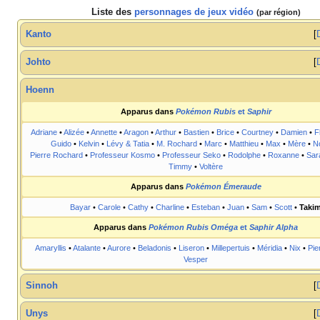
Liste des
personnages de jeux vidéo
(par région)
Kanto
Johto
Hoenn
Apparus dans
Pokémon Rubis
et
Saphir
Adriane
•
Alizée
•
Annette
•
Aragon
•
Arthur
•
Bastien
•
Brice
•
Courtney
•
Damien
•
F
Guido
•
Kelvin
•
Lévy & Tatia
•
M. Rochard
•
Marc
•
Matthieu
•
Max
•
Mère
•
N
Pierre Rochard
•
Professeur Kosmo
•
Professeur Seko
•
Rodolphe
•
Roxanne
•
Sar
Timmy
•
Voltère
Apparus dans
Pokémon Émeraude
Bayar
•
Carole
•
Cathy
•
Charline
•
Esteban
•
Juan
•
Sam
•
Scott
•
Taki
Apparus dans
Pokémon Rubis Oméga
et
Saphir Alpha
Amaryllis
•
Atalante
•
Aurore
•
Beladonis
•
Liseron
•
Millepertuis
•
Méridia
•
Nix
•
Pie
Vesper
Sinnoh
Unys