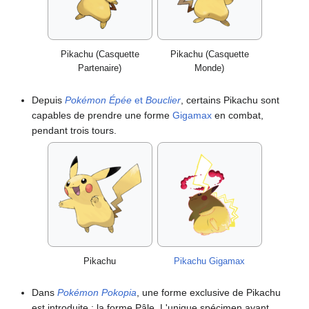
Pikachu (Casquette
Pikachu (Casquette
Partenaire)
Monde)
Depuis
Pokémon Épée
et
Bouclier
, certains Pikachu sont
capables de prendre une forme
Gigamax
en combat,
pendant trois tours.
Pikachu
Pikachu Gigamax
Dans
Pokémon Pokopia
, une forme exclusive de Pikachu
est introduite
: la forme Pâle. L'unique spécimen ayant