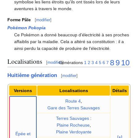
symbolise les liens étroits qu'ils ont tissés lors de leurs
aventures à travers le monde.
Forme Pâle
[
modifier
]
Pokémon Pokopia
Ce Pokémon a donné beaucoup d'électricité à ses proches
affaiblis par la maladie. Cela a altéré sa constitution
: il a
ainsi perdu la capacité de produire de l'électricité.
Localisations
8
9
10
Générations
1
2
3
4
5
6
7
[
modifier
]
Huitième génération
[
modifier
]
Versions
Localisations
Détails
Route 4
,
Gare des Terres Sauvages
Terres Sauvages
:
Plaine Rocheuse
,
Plaine Verdoyante
Épée et
[+]