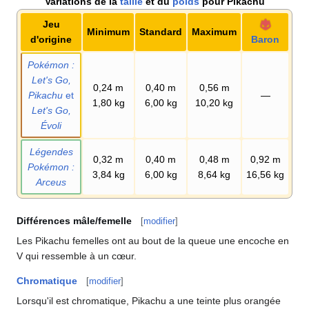
Variations de la
taille
et du
poids
pour Pikachu
Jeu
Minimum
Standard
Maximum
d'origine
Baron
Pokémon
:
Let's Go,
0,24
m
0,40
m
0,56
m
Pikachu
et
—
1,80
kg
6,00
kg
10,20
kg
Let's Go,
Évoli
Légendes
0,32
m
0,40
m
0,48
m
0,92
m
Pokémon
:
3,84
kg
6,00
kg
8,64
kg
16,56
kg
Arceus
Différences mâle/femelle
[
modifier
]
Les Pikachu femelles ont au bout de la queue une encoche en
V qui ressemble à un cœur.
Chromatique
[
modifier
]
Lorsqu'il est chromatique, Pikachu a une teinte plus orangée