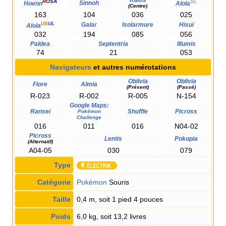
RO
SA
S
L
Sinnoh
Hoenn
Alola
(Centre)
163
104
036
025
US
UL
Galar
Isolarmure
Hisui
Alola
032
194
085
056
Paldea
Septentria
Illumis
74
21
053
Navigateurs
et autres numérotations
Oblivia
Oblivia
Fiore
Almia
(Présent)
(Passé)
R-023
R-002
R-005
N-154
Google Maps:
Ransei
Shuffle
Picross
Pokémon
Challenge
016
011
016
N04-02
Picross
Lentis
Pokopia
(Alternatif)
A04-05
030
079
Type
Catégorie
Pokémon
Souris
Taille
0,4 m, soit 1 pied 4 pouces
Poids
6,0 kg, soit 13,2 livres