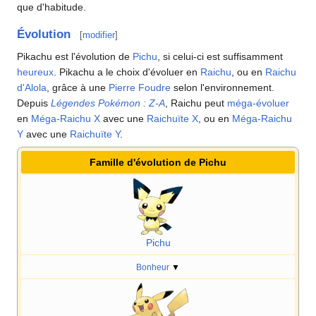
que d'habitude.
Évolution
[
modifier
]
Pikachu est l'évolution de
Pichu
, si celui-ci est suffisamment
heureux
. Pikachu a le choix d'évoluer en
Raichu
, ou en
Raichu
d'Alola
, grâce à une
Pierre Foudre
selon l'environnement.
Depuis
Légendes Pokémon
:
Z-A
, Raichu peut
méga-évoluer
en
Méga-Raichu X
avec une
Raichuïte X
, ou en
Méga-Raichu
Y
avec une
Raichuïte Y
.
Famille d'évolution de Pichu
Pichu
Bonheur
▼