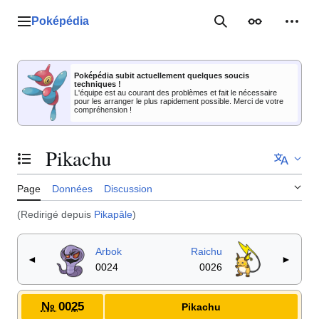
Aller
au
Poképédia
Menu principal
Rechercher
Apparence
Outil
contenu
Poképédia subit actuellement quelques soucis
techniques !
L'équipe est au courant des problèmes et fait le nécessaire
pour les arranger le plus rapidement possible. Merci de votre
compréhension !
Pikachu
Basculer la table des matières
Page
Données
Discussion
(Redirigé depuis
Pikapâle
)
Arbok
Raichu
◄
►
0024
0026
№ 0025
Pikachu