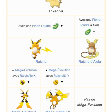
Pikachu
Avec une
Pierre
Foudre
à Alola
Avec une
Pierre Foudre
▼
▼
Raichu
Raichu d'Alola
▲
Méga-Évolution
▲
Méga-Évolution
avec
Raichuïte X
avec
Raichuïte Y
—
▼
▼
Pas de
Méga-Évolution