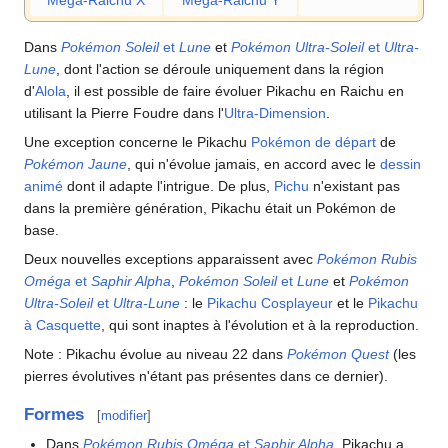
Méga-Raichu X
Méga-Raichu Y
Dans
Pokémon Soleil
et
Lune
et
Pokémon Ultra-Soleil
et
Ultra-
Lune
, dont l'action se déroule uniquement dans la région
d'
Alola
, il est possible de faire évoluer Pikachu en Raichu en
utilisant la Pierre Foudre dans l'
Ultra-Dimension
.
Une exception concerne le Pikachu
Pokémon de départ
de
Pokémon Jaune
, qui n'évolue jamais, en accord avec le
dessin
animé
dont il adapte l'intrigue. De plus,
Pichu
n'existant pas
dans la première génération, Pikachu était un Pokémon de
base.
Deux nouvelles exceptions apparaissent avec
Pokémon Rubis
Oméga
et
Saphir Alpha
,
Pokémon Soleil
et
Lune
et
Pokémon
Ultra-Soleil
et
Ultra-Lune
: le
Pikachu Cosplayeur
et le
Pikachu
à Casquette
, qui sont inaptes à l'évolution et à la reproduction.
Note
: Pikachu évolue au niveau 22 dans
Pokémon Quest
(les
pierres évolutives n'étant pas présentes dans ce dernier).
Formes
[
modifier
]
Dans
Pokémon Rubis Oméga
et
Saphir Alpha
, Pikachu a