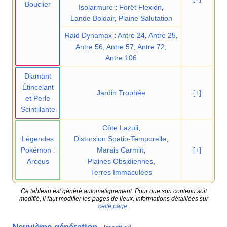
Bouclier
Isolarmure
:
Forêt Flexion
,
Lande Boldair
,
Plaine Salutation
Raid Dynamax
:
Antre 24
,
Antre 25
,
Antre 56
,
Antre 57
,
Antre 72
,
Antre 106
Diamant
Étincelant
Jardin Trophée
[+]
et Perle
Scintillante
Côte Lazuli
,
Légendes
Distorsion Spatio-Temporelle
,
Pokémon
:
Marais Carmin
,
[+]
Arceus
Plaines Obsidiennes
,
Terres Immaculées
Ce tableau est généré automatiquement. Pour que son contenu soit
modifié, il faut modifier les pages de lieux. Informations détaillées sur
cette page
.