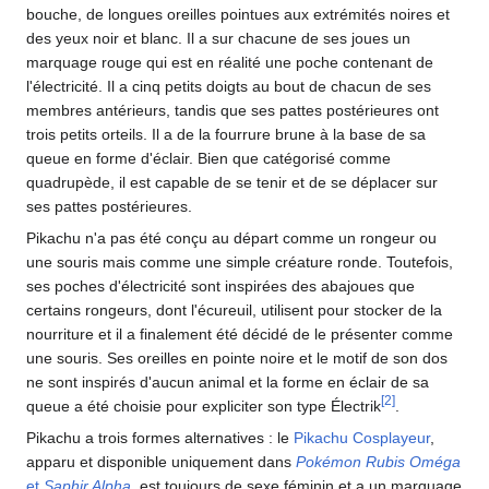
bouche, de longues oreilles pointues aux extrémités noires et
des yeux noir et blanc. Il a sur chacune de ses joues un
marquage rouge qui est en réalité une poche contenant de
l'électricité. Il a cinq petits doigts au bout de chacun de ses
membres antérieurs, tandis que ses pattes postérieures ont
trois petits orteils. Il a de la fourrure brune à la base de sa
queue en forme d'éclair. Bien que catégorisé comme
quadrupède, il est capable de se tenir et de se déplacer sur
ses pattes postérieures.
Pikachu n'a pas été conçu au départ comme un rongeur ou
une souris mais comme une simple créature ronde. Toutefois,
ses poches d'électricité sont inspirées des abajoues que
certains rongeurs, dont l'écureuil, utilisent pour stocker de la
nourriture et il a finalement été décidé de le présenter comme
une souris. Ses oreilles en pointe noire et le motif de son dos
ne sont inspirés d'aucun animal et la forme en éclair de sa
[
2
]
queue a été choisie pour expliciter son type Électrik
.
Pikachu a trois formes alternatives
: le
Pikachu Cosplayeur
,
apparu et disponible uniquement dans
Pokémon Rubis Oméga
et
Saphir Alpha
, est toujours de sexe féminin et a un marquage