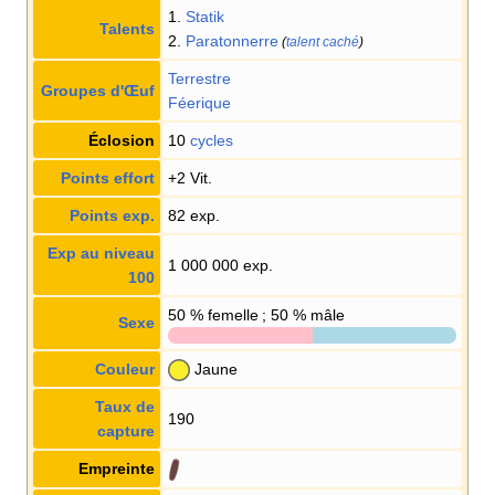
1.
Statik
Talents
2.
Paratonnerre
(
talent caché
)
Terrestre
Groupes d'Œuf
Féerique
Éclosion
10
cycles
Points effort
+2 Vit.
Points exp.
82 exp.
Exp au niveau
1 000 000 exp.
100
50
% femelle ; 50
% mâle
Sexe
Couleur
Jaune
Taux de
190
capture
Empreinte