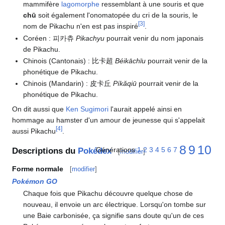
mammifère
lagomorphe
ressemblant à une souris et que
chū
soit également l'onomatopée du cri de la souris, le
[
3
]
nom de Pikachu n'en est pas inspiré
.
Coréen
: 피카츄
Pikachyu
pourrait venir du nom japonais
de Pikachu.
Chinois (Cantonais)
: 比卡超
Béikāchīu
pourrait venir de la
phonétique de Pikachu.
Chinois (Mandarin)
: 皮卡丘
Píkǎqiū
pourrait venir de la
phonétique de Pikachu.
On dit aussi que
Ken Sugimori
l'aurait appelé ainsi en
hommage au hamster d'un amour de jeunesse qui s'appelait
[
4
]
aussi Pikachu
.
8
9
10
Générations
1
2
3
4
5
6
7
Descriptions du
Pokédex
[
modifier
]
Forme normale
[
modifier
]
Pokémon GO
Chaque fois que Pikachu découvre quelque chose de
nouveau, il envoie un arc électrique. Lorsqu'on tombe sur
une Baie carbonisée, ça signifie sans doute qu'un de ces