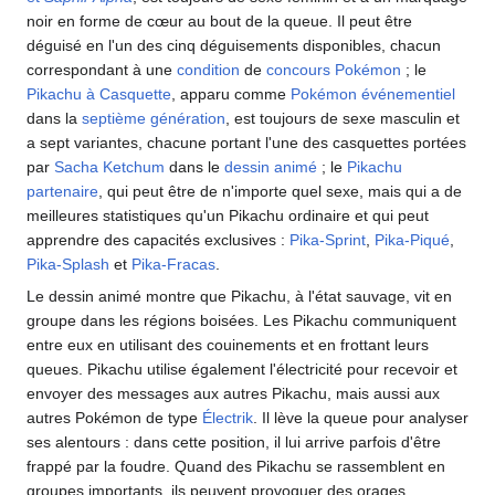
noir en forme de cœur au bout de la queue. Il peut être
déguisé en l'un des cinq déguisements disponibles, chacun
correspondant à une
condition
de
concours Pokémon
; le
Pikachu à Casquette
, apparu comme
Pokémon événementiel
dans la
septième génération
, est toujours de sexe masculin et
a sept variantes, chacune portant l'une des casquettes portées
par
Sacha Ketchum
dans le
dessin animé
; le
Pikachu
partenaire
, qui peut être de n'importe quel sexe, mais qui a de
meilleures statistiques qu'un Pikachu ordinaire et qui peut
apprendre des capacités exclusives
:
Pika-Sprint
,
Pika-Piqué
,
Pika-Splash
et
Pika-Fracas
.
Le dessin animé montre que Pikachu, à l'état sauvage, vit en
groupe dans les régions boisées. Les Pikachu communiquent
entre eux en utilisant des couinements et en frottant leurs
queues. Pikachu utilise également l'électricité pour recevoir et
envoyer des messages aux autres Pikachu, mais aussi aux
autres Pokémon de type
Électrik
. Il lève la queue pour analyser
ses alentours
: dans cette position, il lui arrive parfois d'être
frappé par la foudre. Quand des Pikachu se rassemblent en
groupes importants, ils peuvent provoquer des orages.