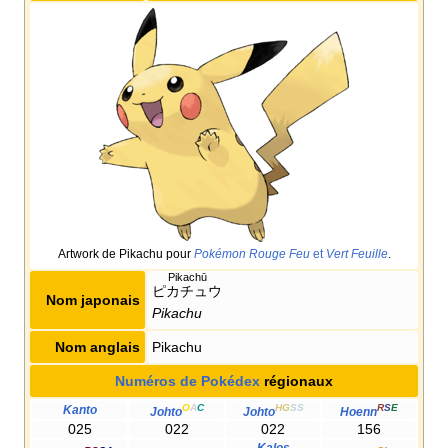
Artwork de Pikachu pour
Pokémon Rouge Feu
et
Vert Feuille
.
Pikachū
ピカチュウ
Nom japonais
Pikachu
Nom anglais
Pikachu
Numéros de Pokédex
régionaux
O
A
C
HG
SS
R
S
E
Kanto
Johto
Johto
Hoenn
025
022
022
156
Kalos