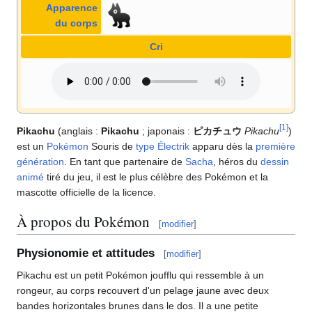
Apparence
du corps
Cri
[
1
]
Pikachu
(anglais
:
Pikachu
; japonais
:
ピカチュウ
Pikachu
)
est un
Pokémon
Souris de
type
Électrik
apparu dès la
première
génération
. En tant que partenaire de
Sacha
, héros du
dessin
animé
tiré du jeu, il est le plus célèbre des Pokémon et la
mascotte officielle de la licence.
À propos du Pokémon
[
modifier
]
Physionomie et attitudes
[
modifier
]
Pikachu est un petit Pokémon joufflu qui ressemble à un
rongeur, au corps recouvert d'un pelage jaune avec deux
bandes horizontales brunes dans le dos. Il a une petite