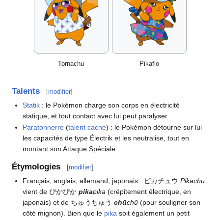
Tornachu
Pikaflo
Talents
[
modifier
]
Statik
: le Pokémon charge son corps en électricité
statique, et tout contact avec lui peut paralyser.
Paratonnerre
(
talent caché
)
: le Pokémon détourne sur lui
les capacités de type Électrik et les neutralise, tout en
montant son Attaque Spéciale.
Étymologies
[
modifier
]
Français, anglais, allemand, japonais
: ピカチュウ
Pikachu
vient de ぴかぴか
pika
pika
(crépitement électrique, en
japonais) et de ちゅうちゅう
chū
chū
(pour souligner son
côté mignon). Bien que le
pika
soit également un petit