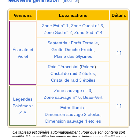
Neuvième génération
[
modifier
]
Versions
Localisations
Détails
Zone Est n° 1
,
Zone Ouest n° 3
,
Zone Sud n° 2
,
Zone Sud n° 4
Septentria
:
Forêt Ternelle
,
Écarlate et
Grotte Douche Froide
,
[+]
Violet
Plaine des Glycines
Raid Téracristal
(
Paldea
)
:
Cristal de raid 2 étoiles
,
Cristal de raid 3 étoiles
Zone sauvage n° 3
,
Zone sauvage n° 6
,
Beau-Vert
Légendes
Pokémon
:
[+]
Extra Illumis
:
Z-A
Dimension sauvage 2 étoiles
,
Dimension sauvage 4 étoiles
Ce tableau est généré automatiquement. Pour que son contenu soit
modifié, il faut modifier les pages de lieux. Informations détaillées sur